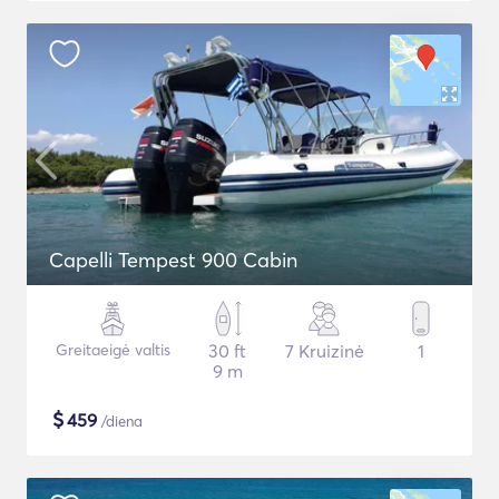
Capelli Tempest 900 Cabin
Greitaeigė valtis
30 ft
7 Kruizinė
1
9 m
$
459
/diena