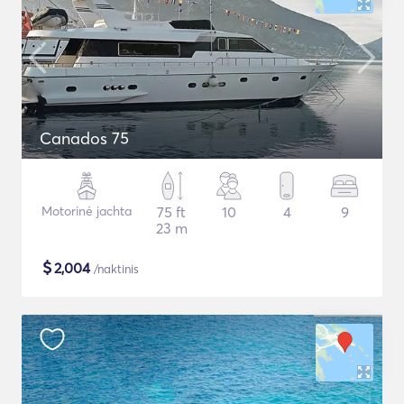
Canados 75
Motorinė jachta
75 ft
10
4
9
23 m
$
2,004
/naktinis