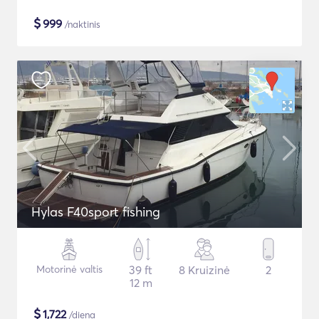
$
999
/naktinis
Hylas F40sport fishing
Motorinė valtis
39 ft
8 Kruizinė
2
12 m
$
1,722
/diena