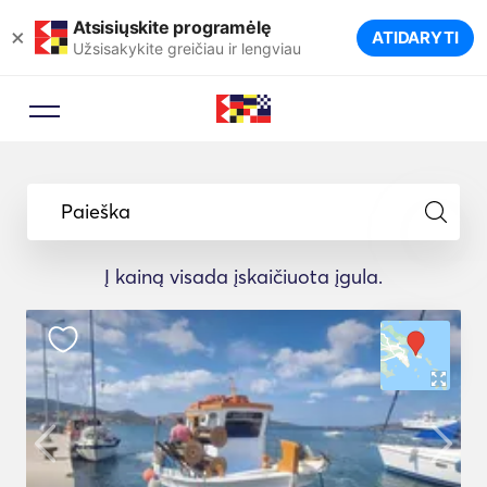
Atsisiųskite programėlę
×
ATIDARYTI
Užsisakykite greičiau ir lengviau
Paieška
Į kainą visada įskaičiuota įgula.