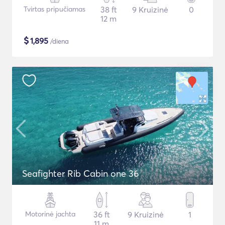
Tvirtas pripučiamas
38 ft
9 Kruizinė
0
12 m
$
1,895
/diena
Seafighter Rib Cabin one 36
Motorinė jachta
36 ft
9 Kruizinė
1
11 m