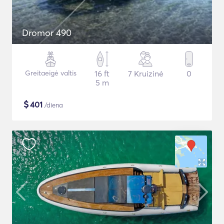
Dromor 490
Greitaeigė valtis
16 ft
7 Kruizinė
0
5 m
$
401
/diena