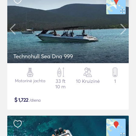
Technohull Sea Dna 999
Motorinė jachta
33 ft
10 Kruizinė
1
10 m
$
1,722
/diena