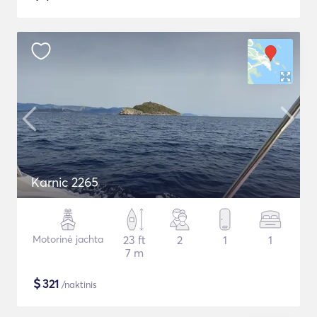
Karnic 2265
Motorinė jachta
23 ft
2
1
1
7 m
$
321
/naktinis