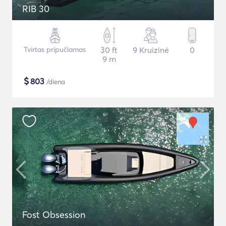
RIB 30
Tvirtas pripučiamas
30 ft
9 Kruizinė
0
9 m
$
803
/diena
Fost Obsession