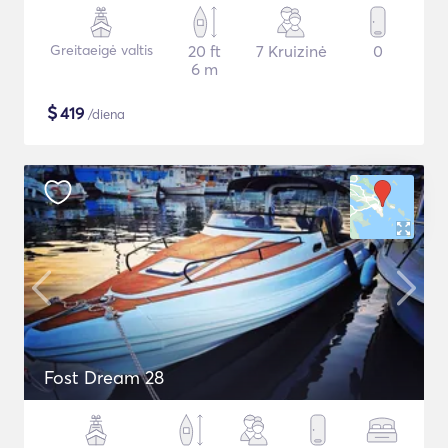
Greitaeigė valtis
20 ft
7 Kruizinė
0
6 m
$
419
/diena
Fost Dream 28