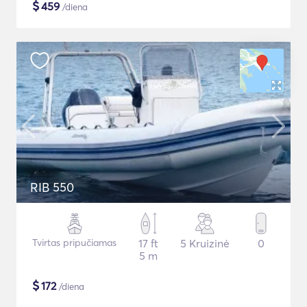
$
459
/diena
RIB 550
Tvirtas pripučiamas
17 ft
5 Kruizinė
0
5 m
$
172
/diena