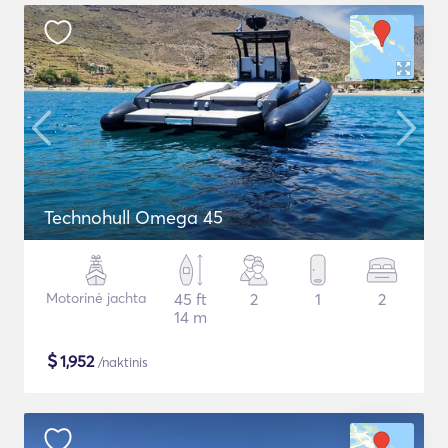
Technohull Omega 45
Motorinė jachta
45 ft
2
1
2
14 m
$
1,952
/naktinis