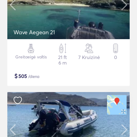
Wave Aegean 21
Greitaeigė valtis
21 ft
7 Kruizinė
0
6 m
$
505
/diena