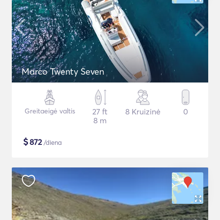
Marco Twenty Seven
Greitaeigė valtis
27 ft
8 Kruizinė
0
8 m
$
872
/diena