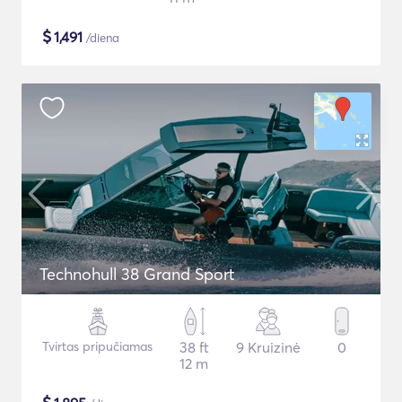
$
1,491
/diena
Technohull 38 Grand Sport
Tvirtas pripučiamas
38 ft
9 Kruizinė
0
12 m