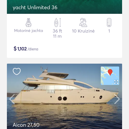
yacht Unlimited 36
Motorinė jachta
36 ft
10 Kruizinė
1
11 m
$
1,102
/diena
Aicon 27,50