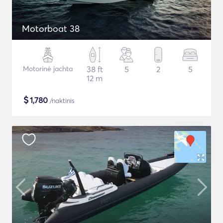
Motorboat 38
Motorinė jachta
38 ft
5
2
5
12 m
$
1,780
/naktinis