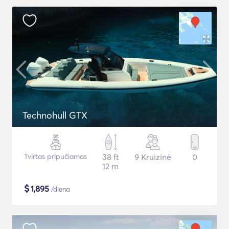
Technohull GTX
Tvirtas pripučiamas
38 ft
9 Kruizinė
0
12 m
$
1,895
/diena