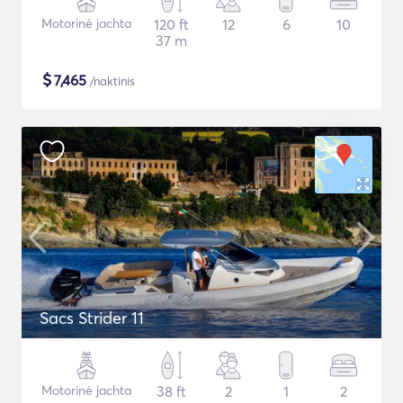
Motorinė jachta
120 ft
12
6
10
37 m
$
7,465
/naktinis
Sacs Strider 11
Motorinė jachta
38 ft
2
1
2