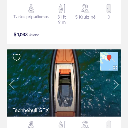
Tvirtas pripučiamas
31 ft
5 Kruizinė
0
9 m
$
1,033
/diena
Technohull GTX