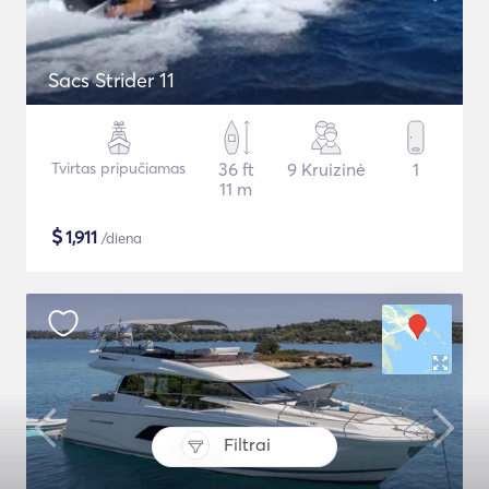
Sacs Strider 11
Tvirtas pripučiamas
36 ft
9 Kruizinė
1
11 m
$
1,911
/diena
Filtrai