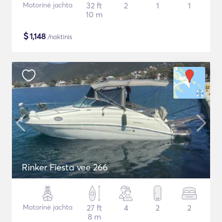
Motorinė jachta
32 ft
2
1
1
10 m
$
1,148
/naktinis
Rinker Fiesta vee 266
Motorinė jachta
27 ft
4
2
2
8 m