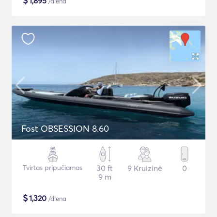
$
1,895
/diena
Fost OBSESSION 8.60
Tvirtas pripučiamas
30 ft
9 Kruizinė
0
9 m
$
1,320
/diena