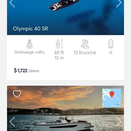
Olympic 40 SR
Greitaeigė valtis
40 ft
12 Kruizinė
0
12 m
$
1,722
/diena