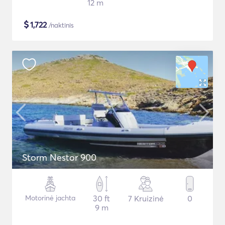
12 m
$
1,722
/naktinis
Storm Nestor 900
Motorinė jachta
30 ft
7 Kruizinė
0
9 m