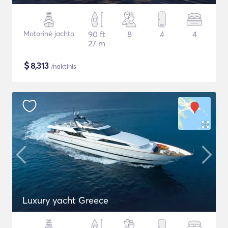
Motorinė jachta
90 ft
8
4
4
27 m
$
8,313
/naktinis
Luxury yacht Greece