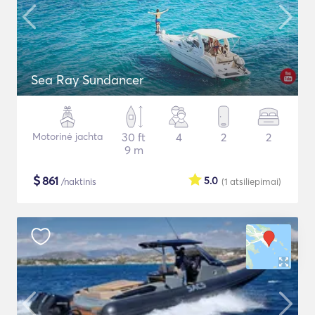
Sea Ray Sundancer
Motorinė jachta
30 ft
4
2
2
9 m
$
861
5.0
/naktinis
(1
atsiliepimai
)