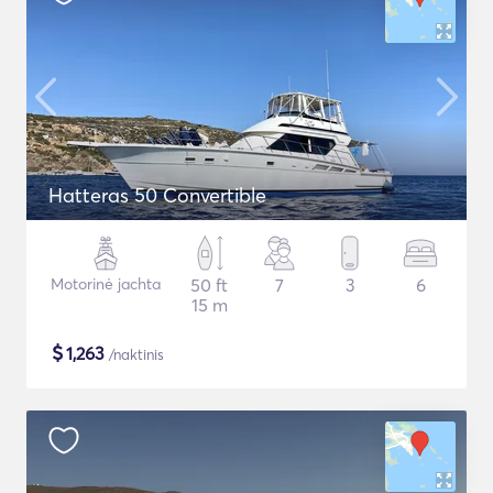
Hatteras 50 Convertible
Motorinė jachta
50 ft
7
3
6
15 m
$
1,263
/naktinis