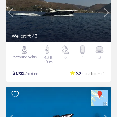
Wellcraft 43
Motorinė valtis
43 ft
6
1
3
13 m
$
1,722
5.0
/naktinis
(1
atsiliepimai
)