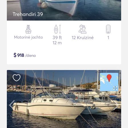
Trehandiri 39
Motorinė jachta
39 ft
12 Kruizinė
1
12 m
$
918
/diena