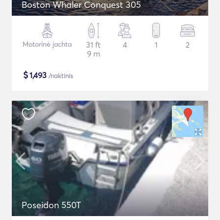
Boston Whaler Conquest 305
Motorinė jachta
31 ft
4
1
2
9 m
$
1,493
/naktinis
Poseidon 550T