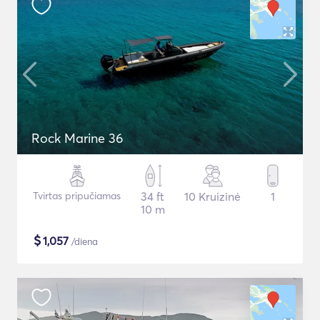
Rock Marine 36
Tvirtas pripučiamas
34 ft
10 Kruizinė
1
10 m
$
1,057
/diena