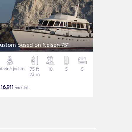
ustom based on Nelson 75"
torinė jachta
75 ft
10
5
5
23 m
$
16,911
/naktinis