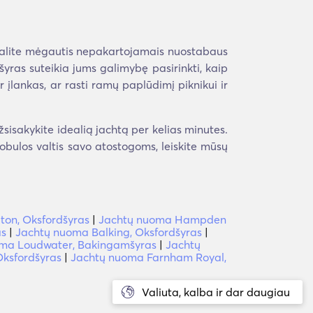
, galite mėgautis nepakartojamais nuostabaus
yras suteikia jums galimybę pasirinkti, kaip
ir įlankas, ar rasti ramų paplūdimį piknikui ir
sisakykite idealią jachtą per kelias minutes.
 tobulos valtis savo atostogoms, leiskite mūsų
ton, Oksfordšyras
|
Jachtų nuoma Hampden
as
|
Jachtų nuoma Balking, Oksfordšyras
|
ma Loudwater, Bakingamšyras
|
Jachtų
ksfordšyras
|
Jachtų nuoma Farnham Royal,
Valiuta, kalba ir dar daugiau