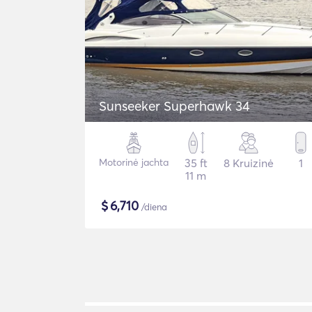
Sunseeker Superhawk 34
Motorinė jachta
35 ft
8 Kruizinė
1
11 m
$
6,710
/diena