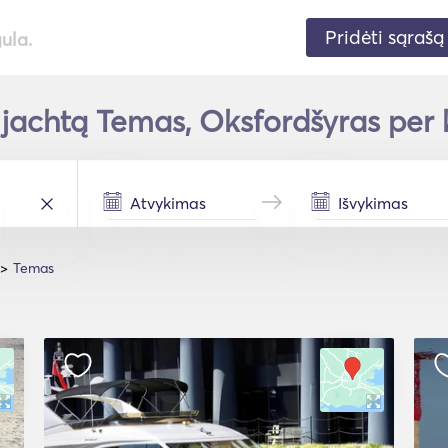
Pridėti sąrašą
gula.
 jachtą Temas, Oksfordšyras per k
Temas