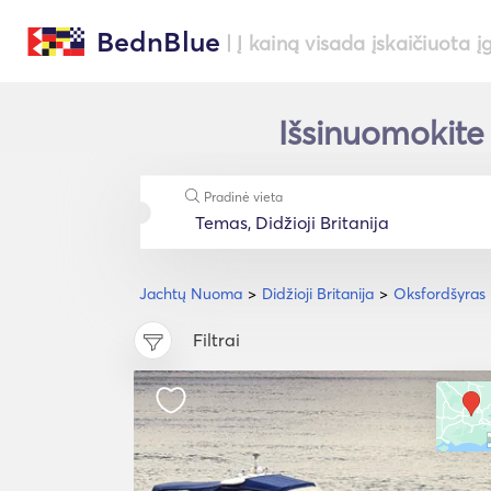
BednBlue
| Į kainą visada įskaičiuota į
Išsinuomokite
Pradinė vieta
Jachtų Nuoma
Didžioji Britanija
Oksfordšyras
Filtrai