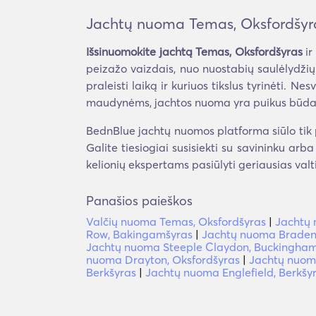
Jachtų nuoma Temas, Oksfordšyr
Išsinuomokite jachtą Temas, Oksfordšyras
ir
peizažo vaizdais, nuo nuostabių saulėlydžių
praleisti laiką ir kuriuos tikslus tyrinėti. N
maudynėms, jachtos nuoma yra puikus būdas
BednBlue jachtų nuomos platforma siūlo tik p
Galite tiesiogiai susisiekti su savininku arb
kelionių ekspertams pasiūlyti geriausias valt
Panašios paieškos
Valčių nuoma Temas, Oksfordšyras
|
Jachtų 
Row, Bakingamšyras
|
Jachtų nuoma Brade
Jachtų nuoma Steeple Claydon, Buckingham
nuoma Drayton, Oksfordšyras
|
Jachtų nuom
Berkšyras
|
Jachtų nuoma Englefield, Berkšy