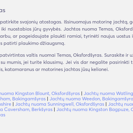
as
 patirkite svajonių atostogas. Išsinuomojus motorinę jachtą
 iki nuostabios jūrų gyvybės. Jachtos nuoma Temas, Oksfordš
esvarbu, ar pageidaujate plaukti ramiai, tyrinėti naujus uostus 
 patirti plaukimo džiaugsmą.
atvirtintas valtis nuomai Temas, Oksfordšyras. Suraskite ir už
a su mumis, jei turite klausimų. Jei vis dar negalite pasirinkti
is, katamaranus ar motorines jachtas jūsų kelionei.
nuoma Kingston Blount, Oksfordšyras
|
Jachtų nuoma Watling
nham, Bakingamšyras
|
Jachtų nuoma Weedon, Bakingamšyr
shire
|
Jachtų nuoma Sunningwell, Oksfordšyras
|
Jachtų nuo
a Caversham, Berkšyras
|
Jachtų nuoma Kingston Bagpuze, O
ras