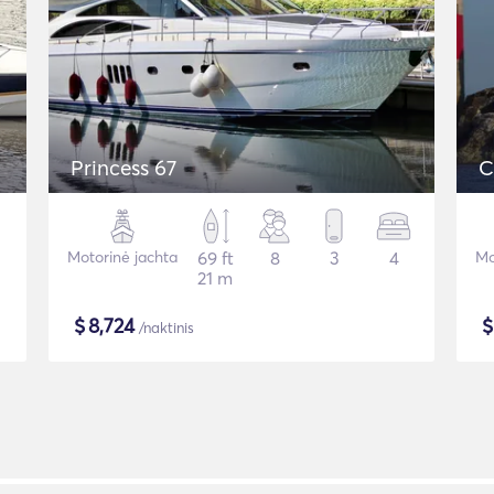
Princess 67
C
Motorinė jachta
69 ft
8
3
4
Mo
21 m
$
8,724
/naktinis