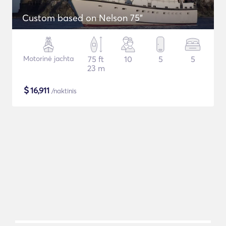
Custom based on Nelson 75"
Motorinė jachta
75 ft
10
5
5
23 m
$
16,911
/naktinis