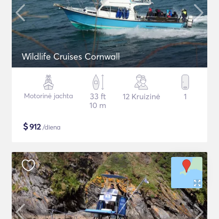
Wildlife Cruises Cornwall
Motorinė jachta
33 ft
12 Kruizinė
1
10 m
$
912
/diena