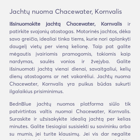
Jachtų nuoma Chacewater, Kornvalis
Išsinuomokite jachtą Chacewater, Kornvalis
ir
patirkite svajonių atostogas. Motorinės jachtos, dėka
savo greičio, idealiai tinka tiems, kurie nori aplankyti
daugelį vietų per vieną kelionę. Taip pat galite
mėgautis įvairiomis pramogomis, tokiomis kaip
nardymas, saulės vonios ir žvejyba. Galite
išsinuomoti jachtą vienai dienai, savaitgaliui, kelių
dienų atostogoms ar net vakarėliui. Jachtų nuoma
Chacewater, Kornvalis yra puikus būdas sukurti
ilgalaikius prisiminimus.
BednBlue jachtų nuomos platforma siūlo tik
patvirtintas valtis nuomai Chacewater, Kornvalis.
Suraskite ir užsisakykite idealią jachtą per kelias
minutes. Galite tiesiogiai susisiekti su savininku arba
su mumis, jei turite klausimų. Jei vis dar negalite