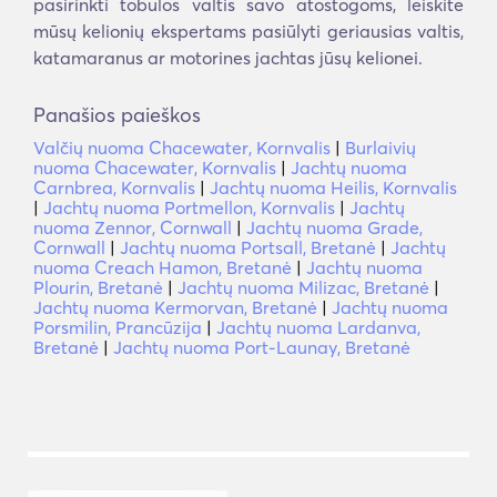
pasirinkti tobulos valtis savo atostogoms, leiskite
mūsų kelionių ekspertams pasiūlyti geriausias valtis,
katamaranus ar motorines jachtas jūsų kelionei.
Panašios paieškos
Valčių nuoma Chacewater, Kornvalis
|
Burlaivių
nuoma Chacewater, Kornvalis
|
Jachtų nuoma
Carnbrea, Kornvalis
|
Jachtų nuoma Heilis, Kornvalis
|
Jachtų nuoma Portmellon, Kornvalis
|
Jachtų
nuoma Zennor, Cornwall
|
Jachtų nuoma Grade,
Cornwall
|
Jachtų nuoma Portsall, Bretanė
|
Jachtų
nuoma Creach Hamon, Bretanė
|
Jachtų nuoma
Plourin, Bretanė
|
Jachtų nuoma Milizac, Bretanė
|
Jachtų nuoma Kermorvan, Bretanė
|
Jachtų nuoma
Porsmilin, Prancūzija
|
Jachtų nuoma Lardanva,
Bretanė
|
Jachtų nuoma Port-Launay, Bretanė