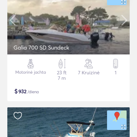
Galia 700 SD Sundeck
Motorinė jachta
23 ft
7 Kruizinė
1
7 m
$
932
/diena