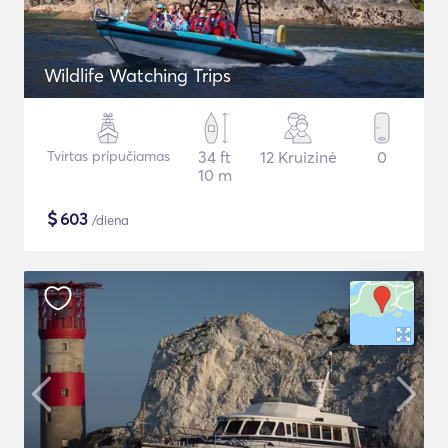
Wildlife Watching Trips
Tvirtas pripučiamas
34 ft
12 Kruizinė
0
10 m
$
603
/diena