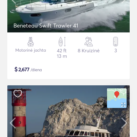
Beneteau Swift Trawler 41
Motorinė jachta
42 ft
8 Kruizinė
3
13 m
$
2,677
/diena