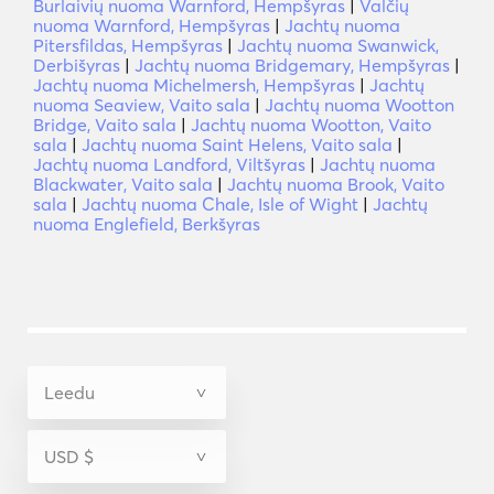
Burlaivių nuoma Warnford, Hempšyras
|
Valčių
nuoma Warnford, Hempšyras
|
Jachtų nuoma
Pitersfildas, Hempšyras
|
Jachtų nuoma Swanwick,
Derbišyras
|
Jachtų nuoma Bridgemary, Hempšyras
|
Jachtų nuoma Michelmersh, Hempšyras
|
Jachtų
nuoma Seaview, Vaito sala
|
Jachtų nuoma Wootton
Bridge, Vaito sala
|
Jachtų nuoma Wootton, Vaito
sala
|
Jachtų nuoma Saint Helens, Vaito sala
|
Jachtų nuoma Landford, Viltšyras
|
Jachtų nuoma
Blackwater, Vaito sala
|
Jachtų nuoma Brook, Vaito
sala
|
Jachtų nuoma Chale, Isle of Wight
|
Jachtų
nuoma Englefield, Berkšyras