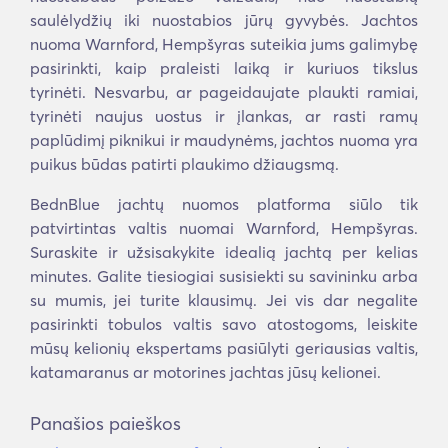
saulėlydžių iki nuostabios jūrų gyvybės. Jachtos
nuoma Warnford, Hempšyras suteikia jums galimybę
pasirinkti, kaip praleisti laiką ir kuriuos tikslus
tyrinėti. Nesvarbu, ar pageidaujate plaukti ramiai,
tyrinėti naujus uostus ir įlankas, ar rasti ramų
paplūdimį piknikui ir maudynėms, jachtos nuoma yra
puikus būdas patirti plaukimo džiaugsmą.
BednBlue jachtų nuomos platforma siūlo tik
patvirtintas valtis nuomai Warnford, Hempšyras.
Suraskite ir užsisakykite idealią jachtą per kelias
minutes. Galite tiesiogiai susisiekti su savininku arba
su mumis, jei turite klausimų. Jei vis dar negalite
pasirinkti tobulos valtis savo atostogoms, leiskite
mūsų kelionių ekspertams pasiūlyti geriausias valtis,
katamaranus ar motorines jachtas jūsų kelionei.
Panašios paieškos