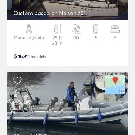
Custom based on Nelson 75"
Motorinė jachta
75 ft
10
5
5
23 m
$
16,911
/naktinis