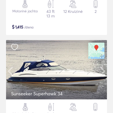
Motorinė jachta
43 ft
12 Kruizinė
2
13 m
$
1,415
/diena
Sunseeker Superhawk 34