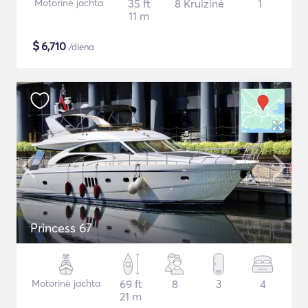
Motorinė jachta
35 ft
8 Kruizinė
1
11 m
$
6,710
/diena
Princess 67
Motorinė jachta
69 ft
8
3
4
21 m