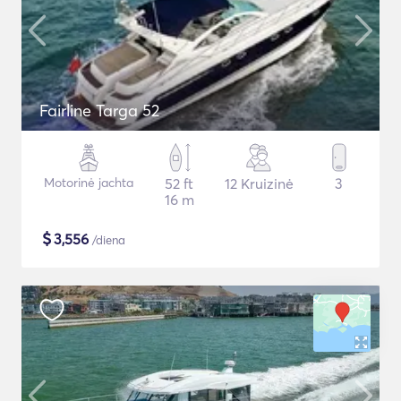
Fairline Targa 52
Motorinė jachta
52 ft
12 Kruizinė
3
16 m
$
3,556
/diena