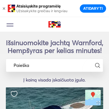
Atsisiųskite programėlę
×
ATIDARYTI
Užsisakykite greičiau ir lengviau
Išsinuomokite jachtą Warnford,
Hempšyras per kelias minutes!
Paieška
Į kainą visada įskaičiuota įgula.