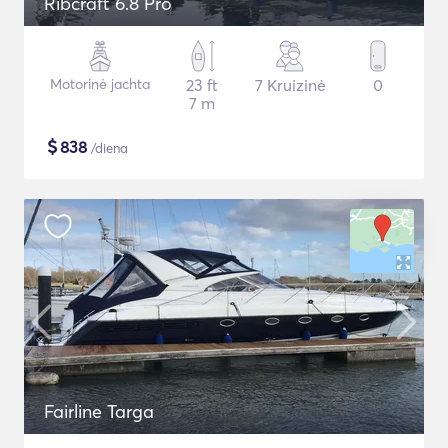
Ribcraft 6.8 Pro
Motorinė jachta
23 ft
7 Kruizinė
0
7 m
$
838
/diena
Fairline Targa