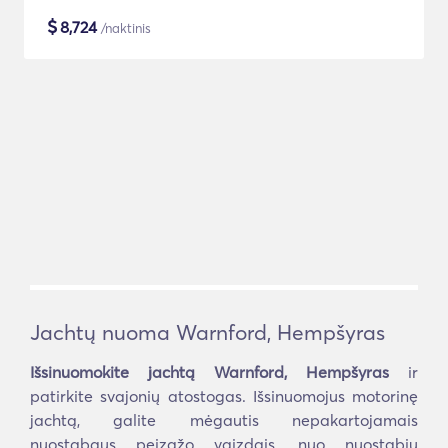
$
8,724
/naktinis
Jachtų nuoma Warnford, Hempšyras
Išsinuomokite jachtą Warnford, Hempšyras
ir
patirkite svajonių atostogas. Išsinuomojus motorinę
jachtą, galite mėgautis nepakartojamais
nuostabaus peizažo vaizdais, nuo nuostabių