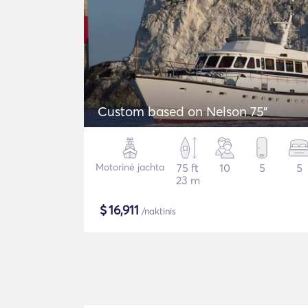
Custom based on Nelson 75"
Motorinė jachta
75 ft
10
5
5
23 m
$
16,911
/naktinis