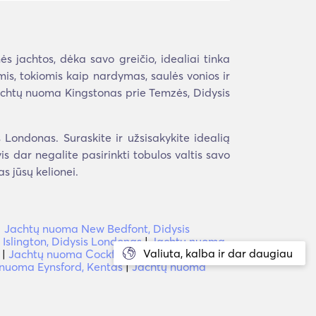
ės jachtos, dėka savo greičio, idealiai tinka
mis, tokiomis kaip nardymas, saulės vonios ir
 Jachtų nuoma Kingstonas prie Temzės, Didysis
Londonas. Suraskite ir užsisakykite idealią
vis dar negalite pasirinkti tobulos valtis savo
s jūsų kelionei.
|
Jachtų nuoma New Bedfont, Didysis
Islington, Didysis Londonas
|
Jachtų nuoma
Valiuta, kalba ir dar daugiau
|
Jachtų nuoma Cockfosters, Didysis
nuoma Eynsford, Kentas
|
Jachtų nuoma