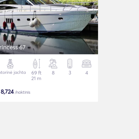
rincess 67
torinė jachta
69 ft
8
3
4
21 m
$
8,724
/naktinis