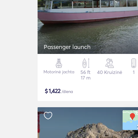
Passenger launch
Motorinė jachta
56 ft
40 Kruizinė
1
17 m
$
1,422
/diena