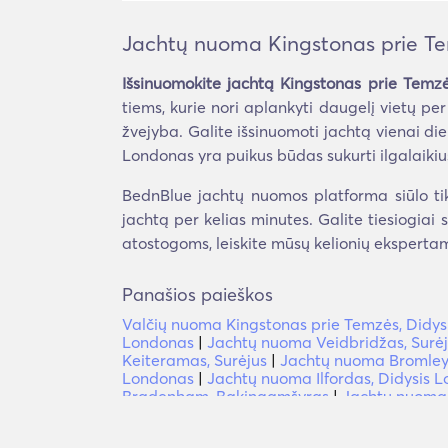
Jachtų nuoma Kingstonas prie Te
Išsinuomokite jachtą Kingstonas prie Temz
tiems, kurie nori aplankyti daugelį vietų pe
žvejyba. Galite išsinuomoti jachtą vienai di
Londonas yra puikus būdas sukurti ilgalaikiu
BednBlue jachtų nuomos platforma siūlo tik
jachtą per kelias minutes. Galite tiesiogiai s
atostogoms, leiskite mūsų kelionių ekspertam
Panašios paieškos
Valčių nuoma Kingstonas prie Temzės, Didy
Londonas
|
Jachtų nuoma Veidbridžas, Surė
Keiteramas, Surėjus
|
Jachtų nuoma Bromley,
Londonas
|
Jachtų nuoma Ilfordas, Didysis 
Bradenham, Bakingamšyras
|
Jachtų nuoma