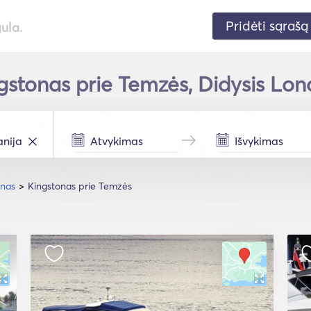
Pridėti sąrašą
gula.
gstonas prie Temzės, Didysis Lon
onas
Kingstonas prie Temzės