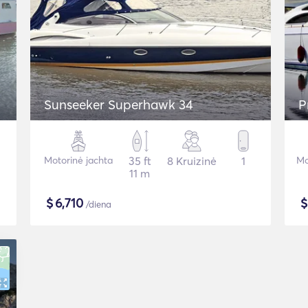
Sunseeker Superhawk 34
P
Motorinė jachta
35 ft
8 Kruizinė
1
Mo
11 m
$
6,710
/diena