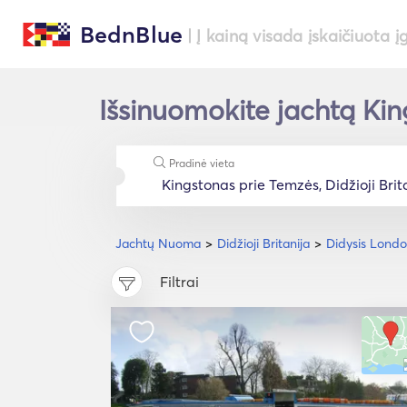
BednBlue
| Į kainą visada įskaičiuota į
Išsinuomokite jachtą Kin
Pradinė vieta
Jachtų Nuoma
Didžioji Britanija
Didysis Lond
Filtrai