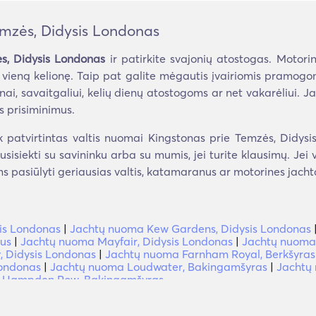
mzės, Didysis Londonas
ės, Didysis Londonas
ir patirkite svajonių atostogas. Motorin
r vieną kelionę. Taip pat galite mėgautis įvairiomis pramogo
enai, savaitgaliui, kelių dienų atostogoms ar net vakarėliui.
s prisiminimus.
 patvirtintas valtis nuomai Kingstonas prie Temzės, Didysis 
usisiekti su savininku arba su mumis, jei turite klausimų. Jei 
s pasiūlyti geriausias valtis, katamaranus ar motorines jachta
sis Londonas
|
Jachtų nuoma Kew Gardens, Didysis Londonas
jus
|
Jachtų nuoma Mayfair, Didysis Londonas
|
Jachtų nuoma 
 Didysis Londonas
|
Jachtų nuoma Farnham Royal, Berkšyras
Londonas
|
Jachtų nuoma Loudwater, Bakingamšyras
|
Jachtų 
 Hampden Row, Bakingamšyras