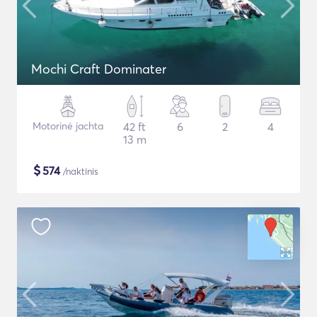
Mochi Craft Dominater
Motorinė jachta
42 ft
6
2
4
13 m
$
574
/naktinis