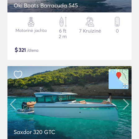
Oki Boats Barracuda 545
Motorinė jachta
6 ft
7 Kruizinė
0
2 m
$
321
/diena
Saxdor 320 GTC