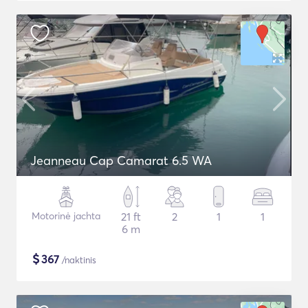
Jeanneau Cap Camarat 6.5 WA
Motorinė jachta
21 ft
2
1
1
6 m
$
367
/naktinis