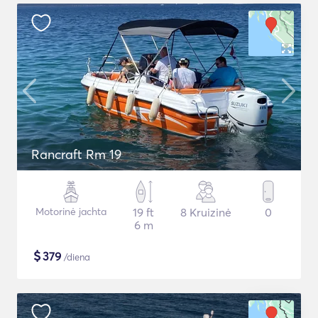
Rancraft Rm 19
Motorinė jachta
19 ft
8 Kruizinė
0
6 m
$
379
/diena