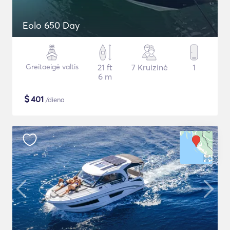
Eolo 650 Day
Greitaeigė valtis
21 ft
7 Kruizinė
1
6 m
$
401
/diena