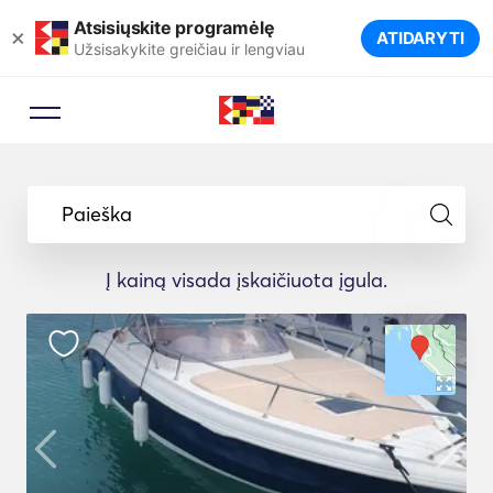
Atsisiųskite programėlę
×
ATIDARYTI
Užsisakykite greičiau ir lengviau
Paieška
Į kainą visada įskaičiuota įgula.