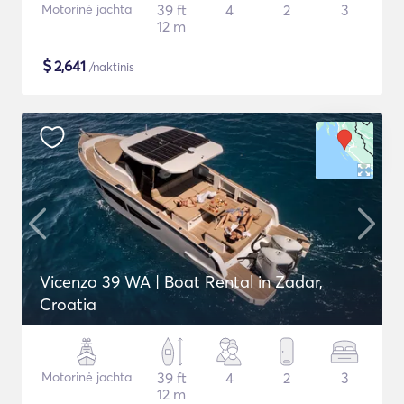
Motorinė jachta
39 ft
4
2
3
12 m
$
2,641
/naktinis
Vicenzo 39 WA | Boat Rental in Zadar,
Croatia
Motorinė jachta
39 ft
4
2
3
12 m