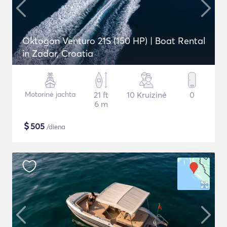
Oktogon Venturo 21S (150 HP) | Boat Rental
in Zadar, Croatia
Motorinė jachta
21 ft
10 Kruizinė
0
6 m
$
505
/diena