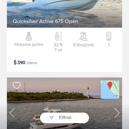
Quicksilver Active 675 Open
Motorinė jachta
22 ft
8 Kruizinė
1
7 m
$
390
/diena
Filtrai