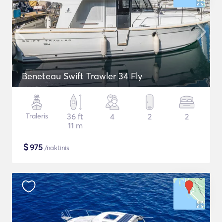
Beneteau Swift Trawler 34 Fly
Traleris
36 ft
4
2
2
11 m
$
975
/naktinis