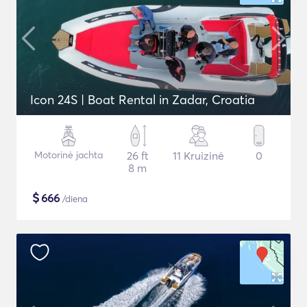
Icon 24S | Boat Rental in Zadar, Croatia
Motorinė jachta
26 ft
11 Kruizinė
0
8 m
$
666
/diena