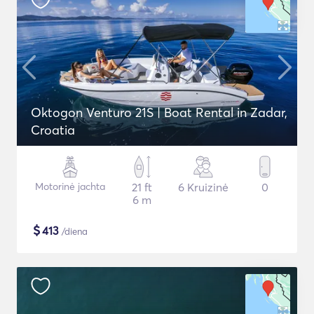
Oktogon Venturo 21S | Boat Rental in Zadar,
Croatia
Motorinė jachta
21 ft
6 Kruizinė
0
6 m
$
413
/diena