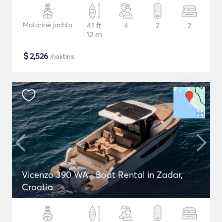
Motorinė jachta
41 ft
4
2
2
12 m
$
2,526
/naktinis
Vicenzo 390 WA | Boat Rental in Zadar,
Croatia