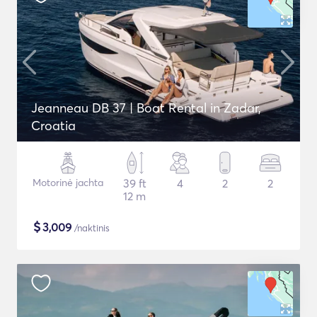
Jeanneau DB 37 | Boat Rental in Zadar,
Croatia
Motorinė jachta
39 ft
4
2
2
12 m
$
3,009
/naktinis