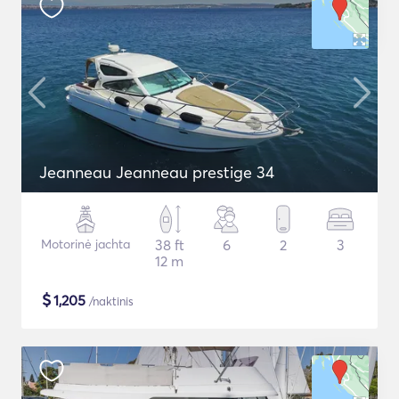
Jeanneau Jeanneau prestige 34
Motorinė jachta
38 ft
6
2
3
12 m
$
1,205
/naktinis