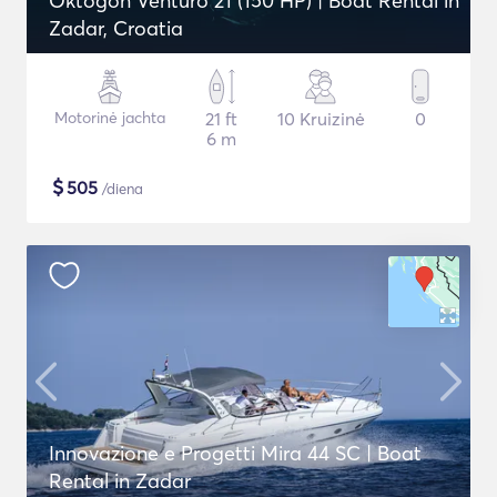
Oktogon Venturo 21 (150 HP) | Boat Rental in
Zadar, Croatia
Motorinė jachta
21 ft
10 Kruizinė
0
6 m
$
505
/diena
Innovazione e Progetti Mira 44 SC | Boat
Rental in Zadar