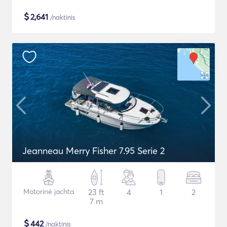
$
2,641
/naktinis
Jeanneau Merry Fisher 7.95 Serie 2
Motorinė jachta
23 ft
4
1
2
7 m
$
442
/naktinis