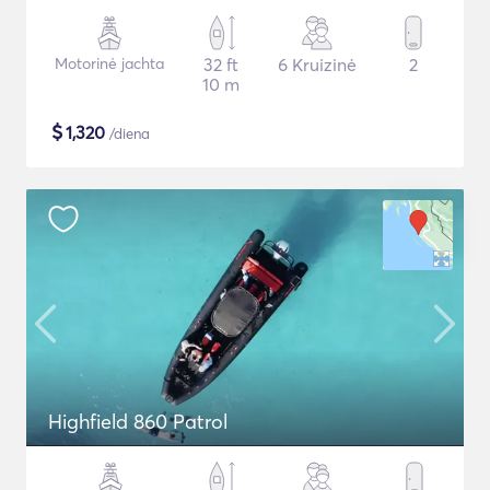
Motorinė jachta
32 ft
6 Kruizinė
2
10 m
$
1,320
/diena
Highfield 860 Patrol