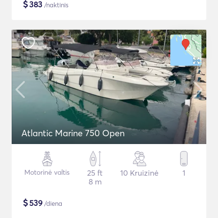
$
383
/naktinis
Atlantic Marine 750 Open
Motorinė valtis
25 ft
10 Kruizinė
1
8 m
$
539
/diena