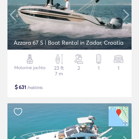
Azzara 67 S | Boat Rental in Zadar, Croatia
Motorinė jachta
23 ft
2
1
1
7 m
$
631
/naktinis