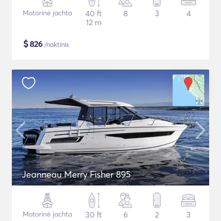
Motorinė jachta
40 ft
8
3
4
12 m
$
826
/naktinis
Jeanneau Merry Fisher 895
Motorinė jachta
30 ft
6
2
3