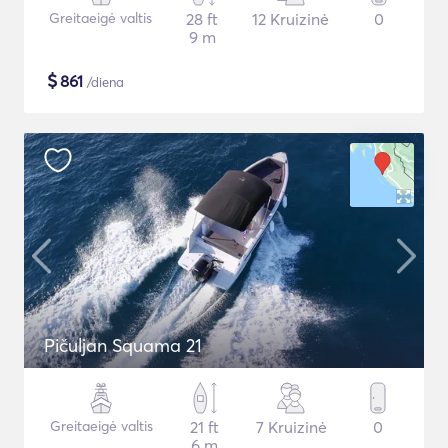
Greitaeigė valtis
28 ft
12 Kruizinė
0
9 m
$
861
/diena
Pičuljan Squama 21
Greitaeigė valtis
21 ft
7 Kruizinė
0
6 m