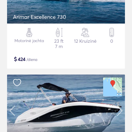
Arimar Excellence 730
Motorinė jachta
23 ft
12 Kruizinė
0
7 m
$
424
/diena