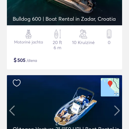
Bulldog 600 | Boat Rental in Zadar, Croatia
Motorinė jachta
20 ft
10 Kruizinė
0
6 m
$
505
/diena