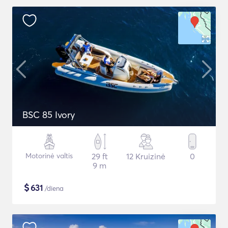
BSC 85 Ivory
Motorinė valtis
29 ft
12 Kruizinė
0
9 m
$
631
/diena