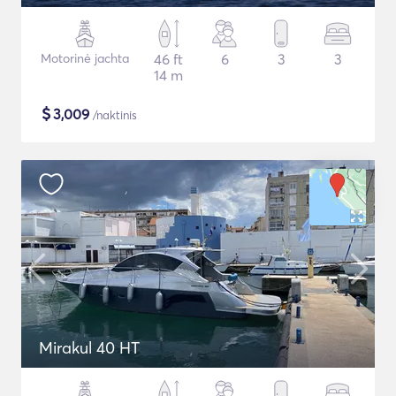
Motorinė jachta
46 ft
6
3
3
14 m
$
3,009
/naktinis
Mirakul 40 HT