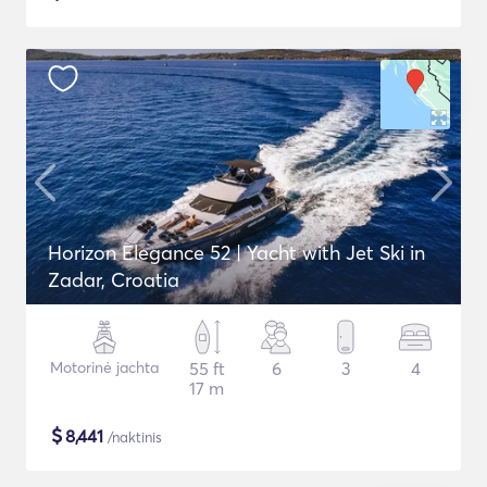
Horizon Elegance 52 | Yacht with Jet Ski in
Zadar, Croatia
Motorinė jachta
55 ft
6
3
4
17 m
$
8,441
/naktinis