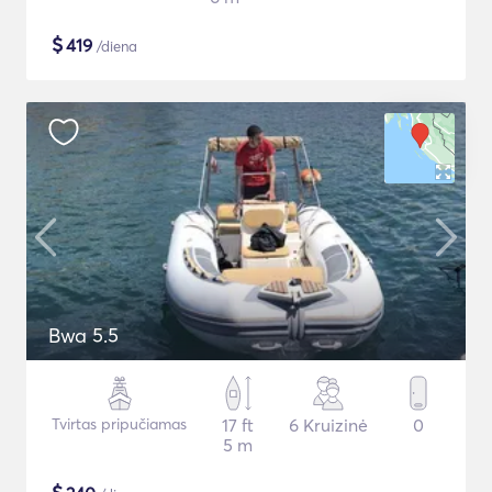
$
419
/diena
Bwa 5.5
Tvirtas pripučiamas
17 ft
6 Kruizinė
0
5 m