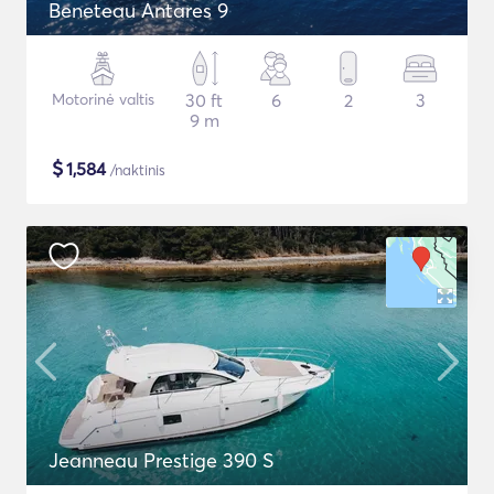
Beneteau Antares 9
Motorinė valtis
30 ft
6
2
3
9 m
$
1,584
/naktinis
Jeanneau Prestige 390 S