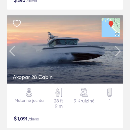
$
240
/diena
Axopar 28 Cabin
Motorinė jachta
28 ft
9 Kruizinė
1
9 m
$
1,091
/diena