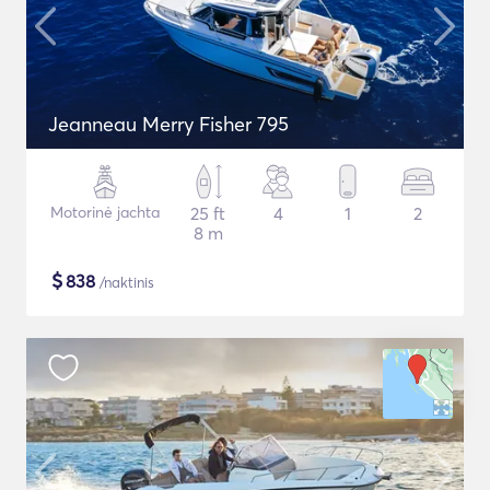
Jeanneau Merry Fisher 795
Motorinė jachta
25 ft
4
1
2
8 m
$
838
/naktinis