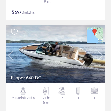
9 m
$
597
/naktinis
Flipper 640 DC
Motorinė valtis
21 ft
2
1
1
6 m