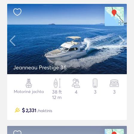
Jeanneau Prestige 36
Motorinė jachta
38 ft
4
3
3
12 m
$
2,331
/naktinis