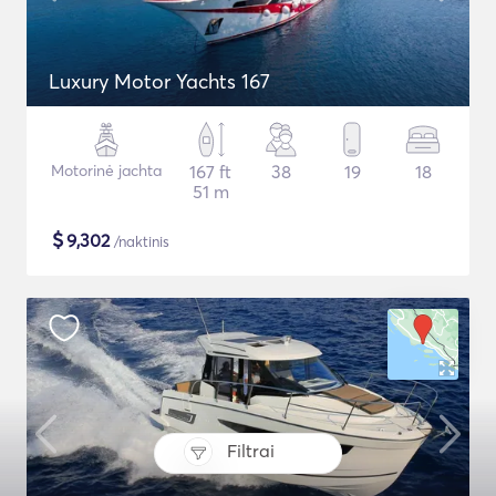
Luxury Motor Yachts 167
Motorinė jachta
167 ft
38
19
18
51 m
$
9,302
/naktinis
Filtrai