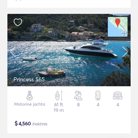
Princess S65
Motorinė jachta
61 ft
8
4
4
19 m
$
4,560
/naktinis