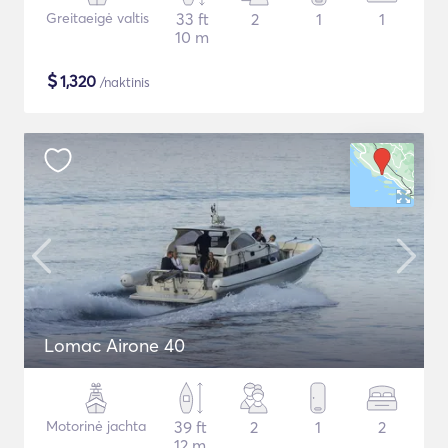
Greitaeigė valtis
33 ft
2
1
1
10 m
$
1,320
/naktinis
Lomac Airone 40
Motorinė jachta
39 ft
2
1
2
12 m