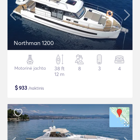
Northman 1200
Motorinė jachta
38 ft
8
3
4
12 m
$
933
/naktinis