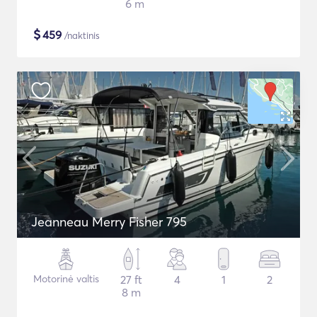
6 m
$
459
/naktinis
Jeanneau Merry Fisher 795
Motorinė valtis
27 ft
4
1
2
8 m