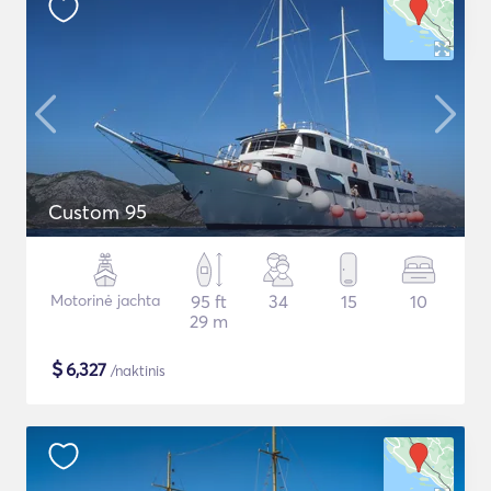
Custom 95
Motorinė jachta
95 ft
34
15
10
29 m
$
6,327
/naktinis