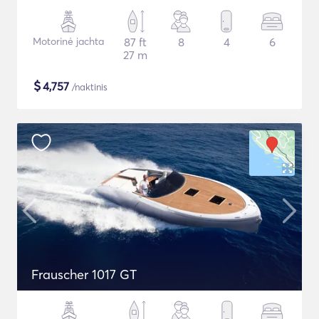
Motorinė jachta
87 ft
8
4
6
27 m
$
4,757
/naktinis
Frauscher 1017 GT