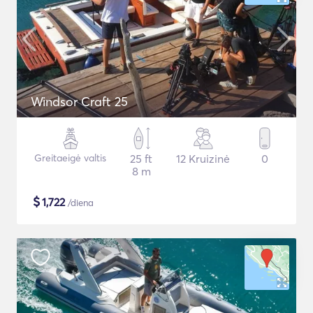
Windsor Craft 25
Greitaeigė valtis
25 ft
12 Kruizinė
0
8 m
$
1,722
/diena