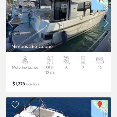
Nimbus 365 Coupé
Motorinė jachta
38 ft
6
2
12
12 m
$
1,378
/naktinis