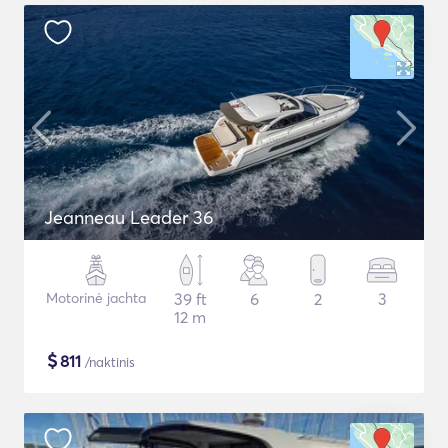
Jeanneau Leader 36
Motorinė jachta
39 ft
6
2
3
12 m
$
811
/naktinis