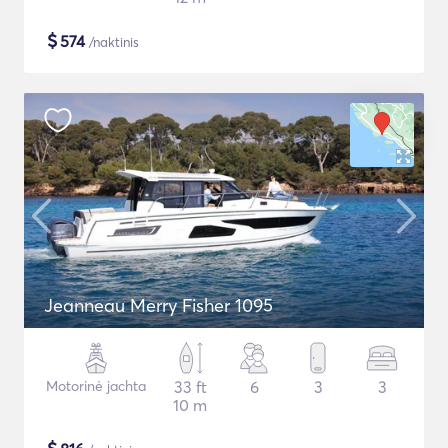
$
574
/naktinis
Jeanneau Merry Fisher 1095
Motorinė jachta
33 ft
6
3
3
10 m