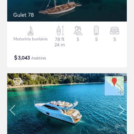
Gulet 78
Motorinis burlaivis
78 ft
5
5
5
24 m
$
3,043
/naktinis