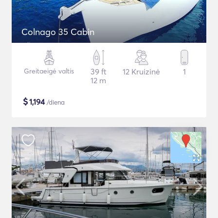
Colnago 35 Cabin
Greitaeigė valtis
39 ft
12 Kruizinė
1
12 m
$
1,194
/diena