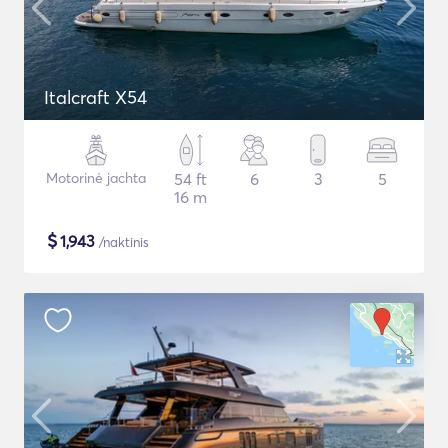
Italcraft X54
Motorinė jachta
54 ft
6
3
5
16 m
$
1,943
/naktinis