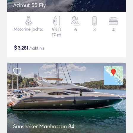
Azimut 55 Fly
Motorinė jachta
55 ft
6
3
4
17 m
$
3,281
/naktinis
Sunseeker Manhattan 84