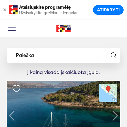
Atsisiųskite programėlę
×
ATIDARYTI
Užsisakykite greičiau ir lengviau
Paieška
Į kainą visada įskaičiuota įgula.