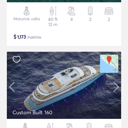
Motorinė valtis
40 ft
4
2
2
12 m
$
1,173
/naktinis
Custom Built 160