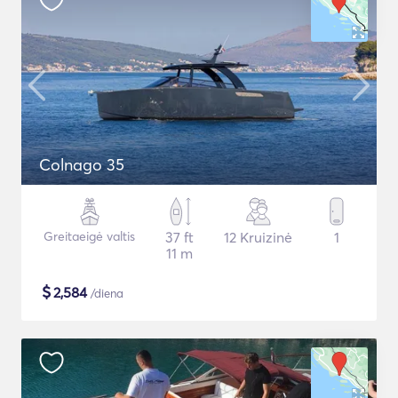
Colnago 35
Greitaeigė valtis
37 ft
12 Kruizinė
1
11 m
$
2,584
/diena