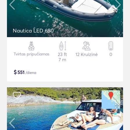
Nautica LED 680
Tvirtas pripučiamas
23 ft
12 Kruizinė
0
7 m
$
551
/diena