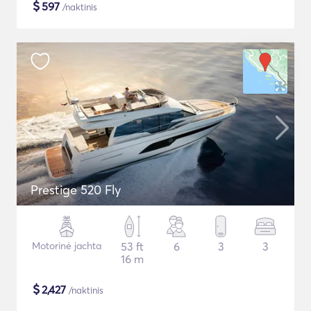
$
597
/naktinis
Prestige 520 Fly
Motorinė jachta
53 ft
6
3
3
16 m
$
2,427
/naktinis