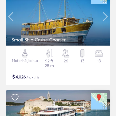
Small Ship Cruise Charter
Motorinė jachta
92 ft
26
13
13
28 m
$
4,026
/naktinis