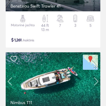
Beneteau Swift Trawler 41
Motorinė jachta
44 ft
7
3
5
13 m
$
1,261
/naktinis
Nimbus T11