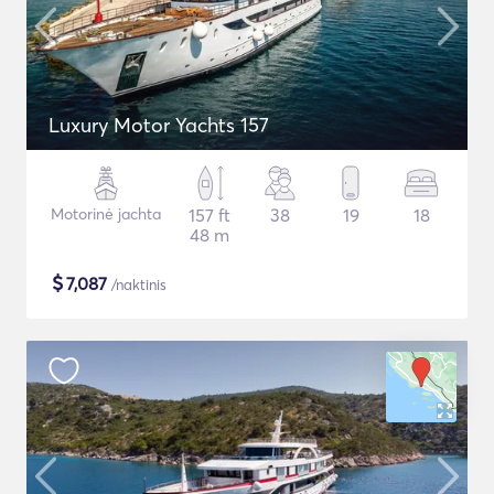
Luxury Motor Yachts 157
Motorinė jachta
157 ft
38
19
18
48 m
$
7,087
/naktinis