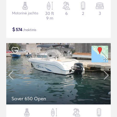
Motorinė jachta
30 ft
6
2
3
9 m
$
574
/naktinis
Saver 650 Open