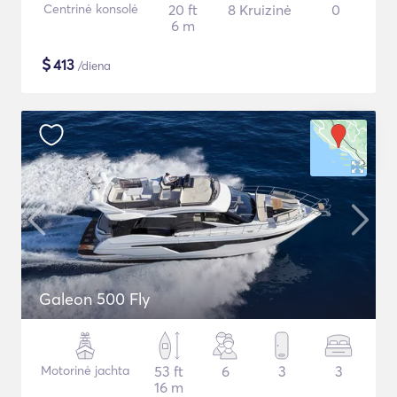
Centrinė konsolė
20 ft
8 Kruizinė
0
6 m
$
413
/diena
Galeon 500 Fly
Motorinė jachta
53 ft
6
3
3
16 m