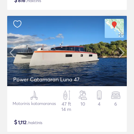
$
816
/naktinis
Power Catamaran Luna 47
Motorinis katamaranas
47 ft
10
4
6
14 m
$
1,112
/naktinis