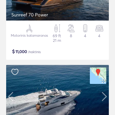
Sunreef 70 Power
Motorinis katamaranas
69 ft
8
4
4
21 m
$
11,000
/naktinis