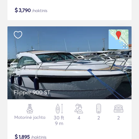
$
3,790
/naktinis
Flipper 900 ST
Motorinė jachta
30 ft
4
2
2
9 m
$
1,895
/naktinis