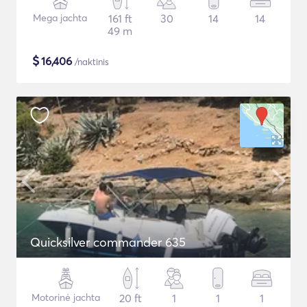
Mega jachta
161 ft
30
14
14
49 m
$
16,406
/naktinis
Quicksilver commander 635
Motorinė jachta
20 ft
1
1
1