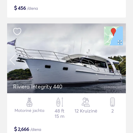
$
456
/diena
Riviera Integrity 440
Motorinė jachta
48 ft
12 Kruizinė
2
15 m
$
2,666
/diena