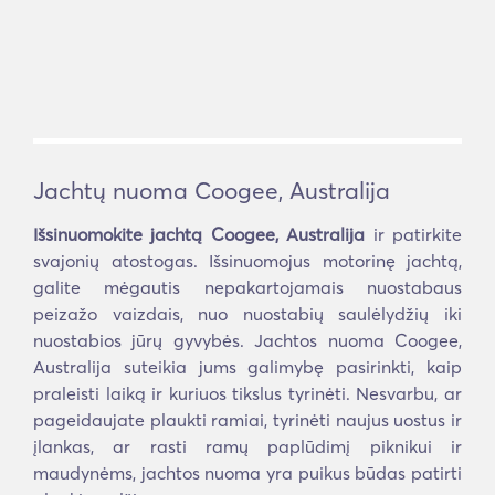
Jachtų nuoma Coogee, Australija
Išsinuomokite jachtą Coogee, Australija
ir patirkite
svajonių atostogas. Išsinuomojus motorinę jachtą,
galite mėgautis nepakartojamais nuostabaus
peizažo vaizdais, nuo nuostabių saulėlydžių iki
nuostabios jūrų gyvybės. Jachtos nuoma Coogee,
Australija suteikia jums galimybę pasirinkti, kaip
praleisti laiką ir kuriuos tikslus tyrinėti. Nesvarbu, ar
pageidaujate plaukti ramiai, tyrinėti naujus uostus ir
įlankas, ar rasti ramų paplūdimį piknikui ir
maudynėms, jachtos nuoma yra puikus būdas patirti