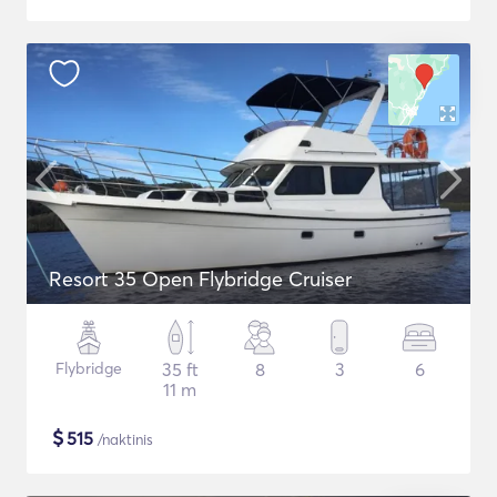
Resort 35 Open Flybridge Cruiser
Flybridge
35 ft
8
3
6
11 m
$
515
/naktinis