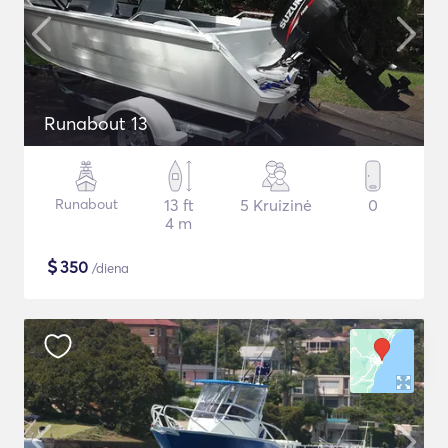
Runabout 13
Runabout
13 ft
5 Kruizinė
0
4 m
$
350
/diena