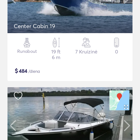
Center Cabin 19
Runabout
19 ft
7 Kruizinė
0
6 m
$
484
/diena