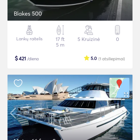
Blakes 500
Lankų raitelis
17 ft
5 Kruizinė
0
5 m
$
421
5.0
/diena
(1
atsiliepimai
)