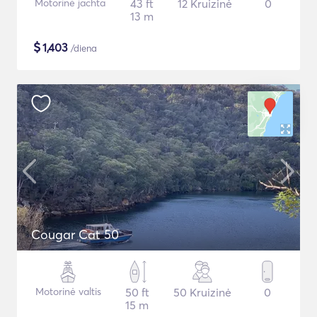
Motorinė jachta
43 ft
12 Kruizinė
0
13 m
$
1,403
/diena
Cougar Cat 50
Motorinė valtis
50 ft
50 Kruizinė
0
15 m