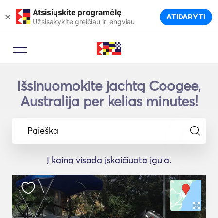
Atsisiųskite programėlę
×
ATIDARYTI
Užsisakykite greičiau ir lengviau
Išsinuomokite jachtą Coogee,
Australija per kelias minutes!
Paieška
Į kainą visada įskaičiuota įgula.