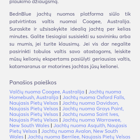
plaukimo džiaugsmą.
BednBlue jachtų nuomos platforma siūlo tik
patvirtintas valtis nuomai Coogee, Australija.
Suraskite ir užsisakykite idealią jachtą per kelias
minutes. Galite tiesiogiai susisiekti su savininku arba
su mumis, jei turite klausimų. Jei vis dar negalite
pasirinkti tobulos valtis savo atostogoms, leiskite
mūsų kelionių ekspertams pasiūlyti geriausias valtis,
katamaranus ar motorines jachtas jūsų kelionei.
Panašios paieškos
Valčių nuoma Coogee, Australija
|
Jachtų nuoma
Homebush, Australija
|
Jachtų nuoma Oxford Falls,
Naujasis Pietų Velsas
|
Jachtų nuoma Davidson,
Naujasis Pietų Velsas
|
Jachtų nuoma Grays Point,
Naujasis Pietų Velsas
|
Jachtų nuoma Saint Ives,
Naujasis Pietų Velsas
|
Jachtų nuoma Warrawee,
New South Wales
|
Jachtų nuoma Asquith, Naujasis
Pietų Velsas
|
Jachtų nuoma Avalon, New South
Wales
|
Jachtų nuoma Berrilee, Naujasis Pietų Velsas