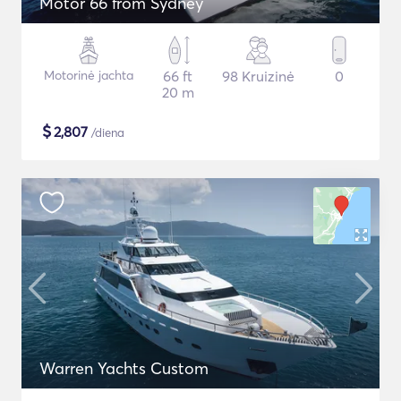
Motor 66 from Sydney
Motorinė jachta
66 ft
98 Kruizinė
0
20 m
$
2,807
/diena
Warren Yachts Custom