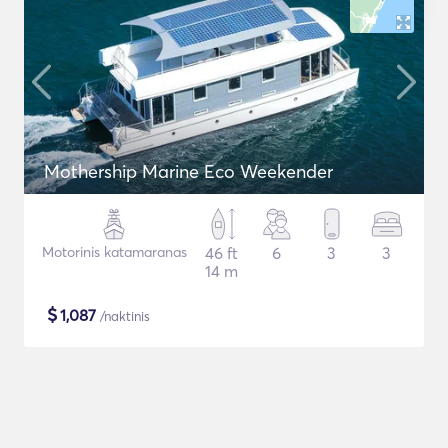
Mothership Marine Eco Weekender
Motorinis katamaranas
46 ft
6
3
3
14 m
$
1,087
/naktinis