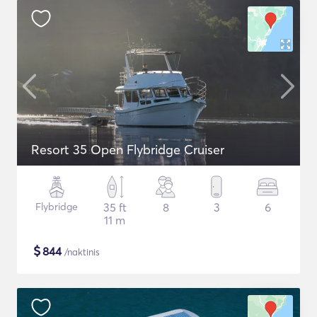
Resort 35 Open Flybridge Cruiser
Flybridge
35 ft
8
3
6
11 m
$
844
/naktinis