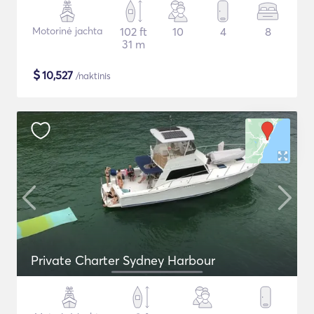
Motorinė jachta
102 ft
10
4
8
31 m
$
10,527
/naktinis
Private Charter Sydney Harbour