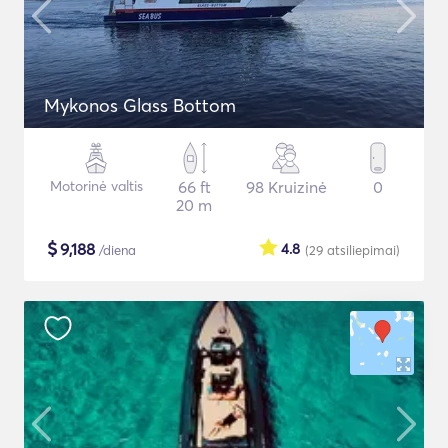
Mykonos Glass Bottom
Motorinė valtis
66 ft
98 Kruizinė
0
20 m
$
9,188
4.8
/diena
(29
atsiliepimai
)