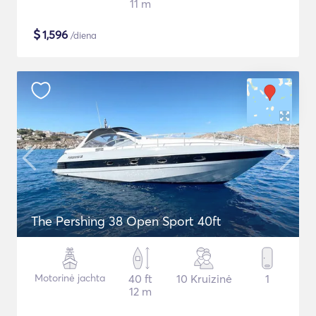
11 m
$
1,596
/diena
The Pershing 38 Open Sport 40ft
Motorinė jachta
40 ft
10 Kruizinė
1
12 m