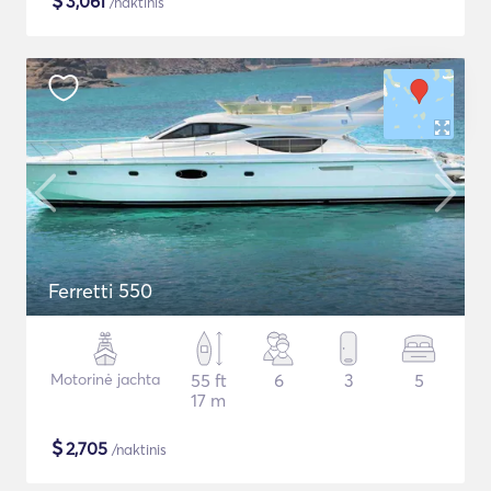
$
3,061
/naktinis
Ferretti 550
Motorinė jachta
55 ft
6
3
5
17 m
$
2,705
/naktinis