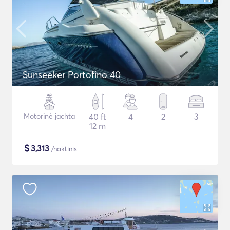
Sunseeker Portofino 40
Motorinė jachta
40 ft
4
2
3
12 m
$
3,313
/naktinis