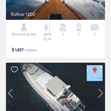
Rafnar 1200
Motorinė jachta
39 ft
1
1
1
12 m
$
1,837
/naktinis