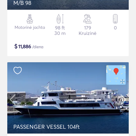
M/B 98
Motorinė jachta
98 ft
179
0
30 m
Kruizinė
$
11,886
/diena
PASSENGER VESSEL 104ft