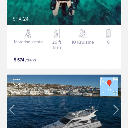
SPX 24
Motorinė jachta
26 ft
10 Kruizinė
0
8 m
$
574
/diena