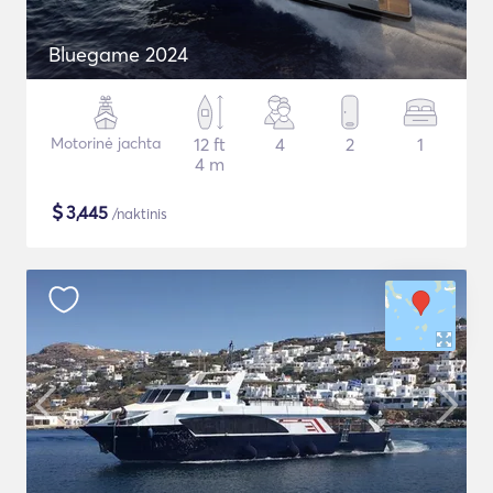
Bluegame 2024
Motorinė jachta
12 ft
4
2
1
4 m
$
3,445
/naktinis