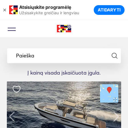
Atsisiųskite programėlę
×
ATIDARYTI
Užsisakykite greičiau ir lengviau
Paieška
Į kainą visada įskaičiuota įgula.