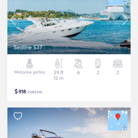
Sealine S37
Motorinė jachta
39 ft
6
2
2
12 m
$
918
/naktinis