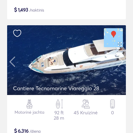
$
1,493
/naktinis
Cantiere Tecnomarine Viareggio 28
Motorinė jachta
92 ft
45 Kruizinė
0
28 m
$
6,316
/diena