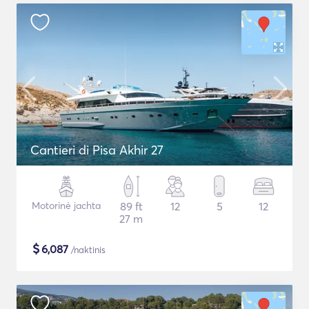
Cantieri di Pisa Akhir 27
Motorinė jachta
89 ft
12
5
12
27 m
$
6,087
/naktinis