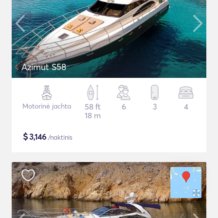
Azimut S58
Motorinė jachta
58 ft
6
3
4
18 m
$
3,146
/naktinis