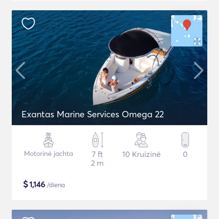
Exantas Marine Services Omega 22
Motorinė jachta
7 ft
10 Kruizinė
0
2 m
$
1,146
/diena