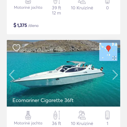
Motorinė jachta
39 ft
10 Kruizinė
0
12 m
$
1,375
/diena
Ecomariner Cigarette 36ft
Motorinė jachta
36 ft
10 Kruizinė
1