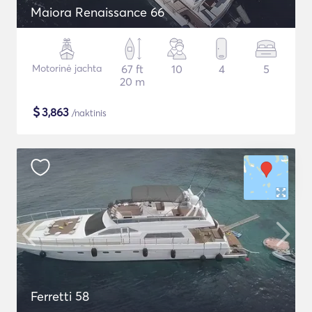
Maiora Renaissance 66
Motorinė jachta
67 ft
10
4
5
20 m
$
3,863
/naktinis
Ferretti 58