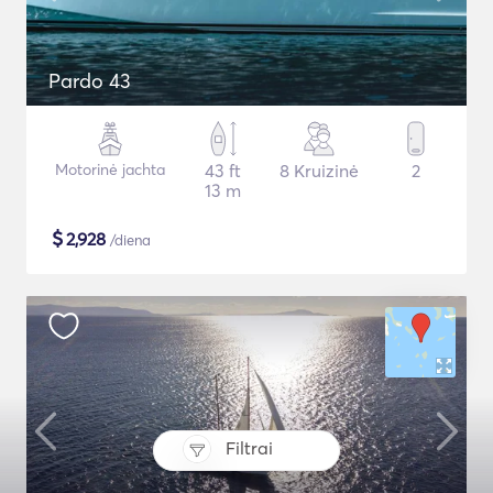
Pardo 43
Motorinė jachta
43 ft
8 Kruizinė
2
13 m
$
2,928
/diena
Filtrai