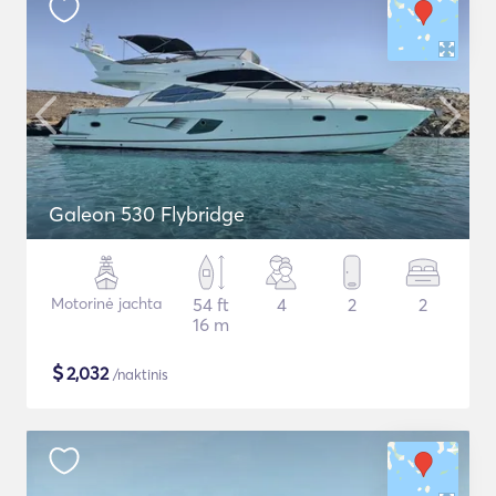
Galeon 530 Flybridge
Motorinė jachta
54 ft
4
2
2
16 m
$
2,032
/naktinis