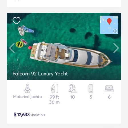
Falcom 92 Luxury Yacht
Motorinė jachta
99 ft
10
5
6
30 m
$
12,633
/naktinis