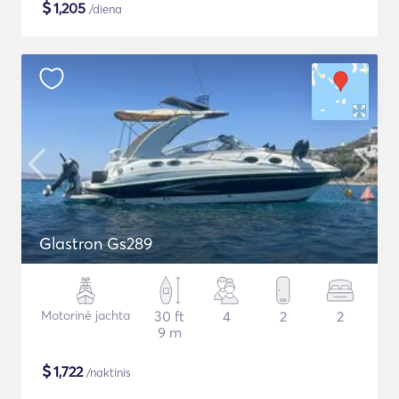
$
1,205
/diena
Glastron Gs289
Motorinė jachta
30 ft
4
2
2
9 m
$
1,722
/naktinis