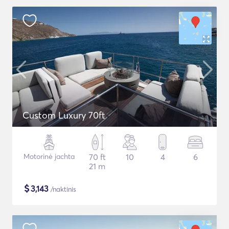
Custom Luxury 70ft
Motorinė jachta
70 ft
10
4
6
21 m
$
3,143
/naktinis