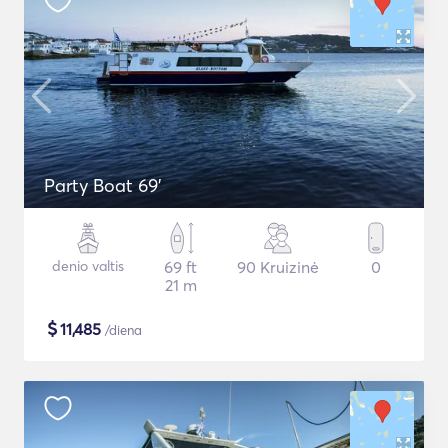
Party Boat 69'
denio valtis
69 ft
90 Kruizinė
0
21 m
$
11,485
/diena