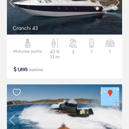
Cranchi 43
Motorinė jachta
43 ft
2
1
1
13 m
$
1,895
/naktinis