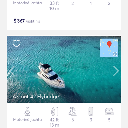
Motorinė jachta
33 ft
2
1
2
10 m
$
367
/naktinis
Azimut 42 Flybridge
Motorinė jachta
42 ft
6
3
5
13 m