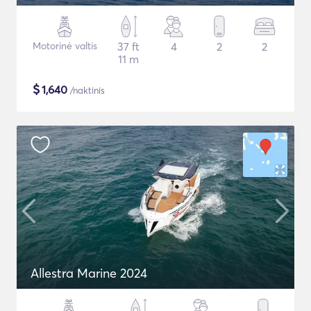
Motorinė valtis
37 ft
4
2
2
11 m
$
1,640
/naktinis
Allestra Marine 2024