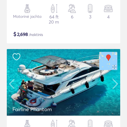
Motorinė jachta
64 ft
6
3
4
20 m
$
2,698
/naktinis
Fairline Phantom