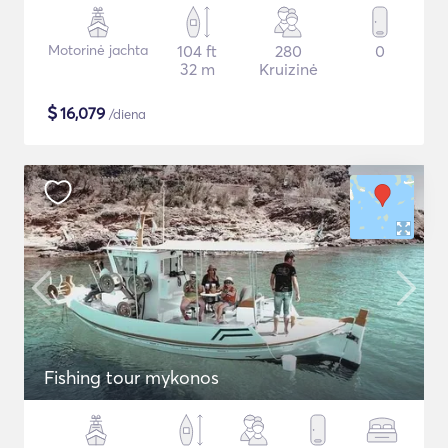
Motorinė jachta
104 ft
280
0
32 m
Kruizinė
$
16,079
/diena
Fishing tour mykonos