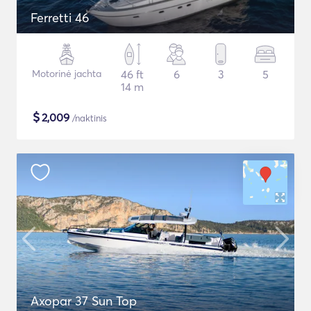
Ferretti 46
Motorinė jachta
46 ft
6
3
5
14 m
$
2,009
/naktinis
Axopar 37 Sun Top