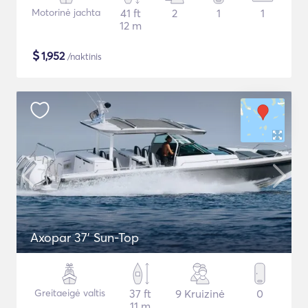
Motorinė jachta
41 ft
2
1
1
12 m
$
1,952
/naktinis
Axopar 37’ Sun-Top
Greitaeigė valtis
37 ft
9 Kruizinė
0
11 m