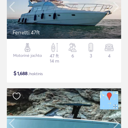
Ferretti 47ft
Motorinė jachta
47 ft
6
3
4
14 m
$
1,688
/naktinis