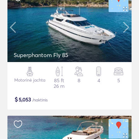
Superphantom Fly 85
Motorinė jachta
85 ft
8
4
5
26 m
$
5,053
/naktinis