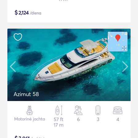
$
2,124
/diena
Azimut 58
Motorinė jachta
57 ft
6
3
4
17 m