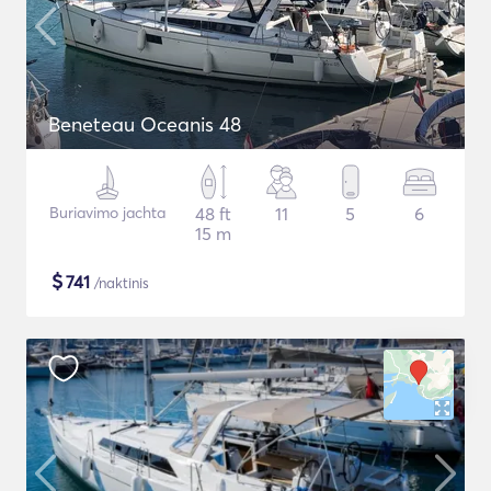
Beneteau Oceanis 48
Buriavimo jachta
48 ft
11
5
6
15 m
$
741
/naktinis