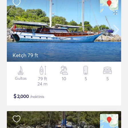
Ketçh 79 ft
Gultas
79 ft
10
5
5
24 m
$
2,000
/naktinis