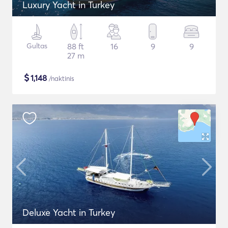
Luxury Yacht in Turkey
Gultas
88 ft
16
9
9
27 m
$
1,148
/naktinis
Deluxe Yacht in Turkey