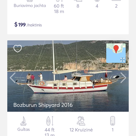
Buriavimo jachta
60 ft
8
4
2
18 m
$
199
/naktinis
Bozburun Shipyard 2016
Gultas
44 ft
12 Kruizinė
1
13 m