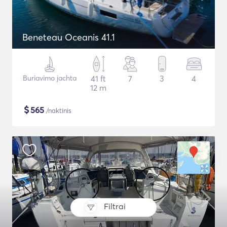
Beneteau Oceanis 41.1
Buriavimo jachta
41 ft
7
3
4
12 m
$
565
/naktinis
Filtrai