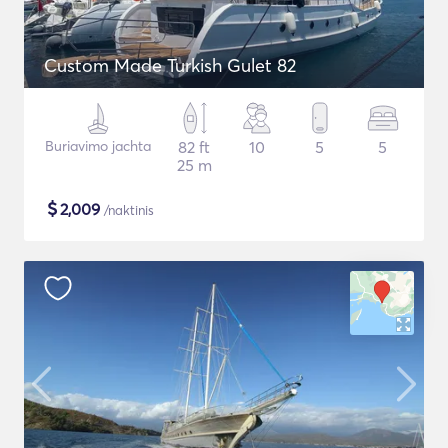
Custom Made Turkish Gulet 82
Buriavimo jachta
82 ft
10
5
5
25 m
$
2,009
/naktinis