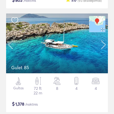
$
803
5.0
/naktinis
(93
atsiliepimai
)
Gulet 85
Gultas
72 ft
8
4
4
22 m
$
1,378
/naktinis