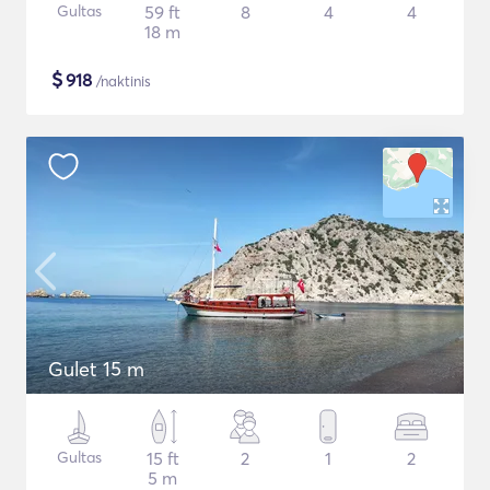
Gultas
59 ft
8
4
4
18 m
$
918
/naktinis
Gulet 15 m
Gultas
15 ft
2
1
2
5 m