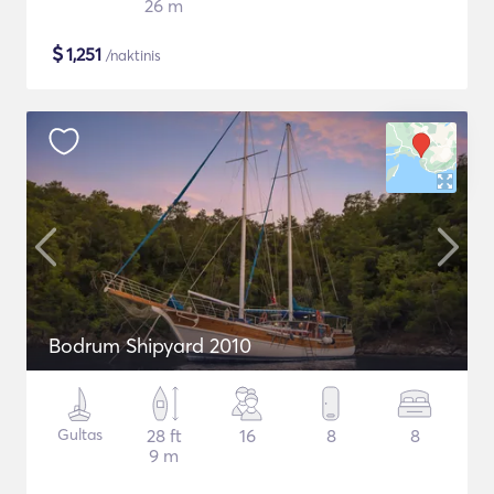
26 m
$
1,251
/naktinis
Bodrum Shipyard 2010
Gultas
28 ft
16
8
8
9 m