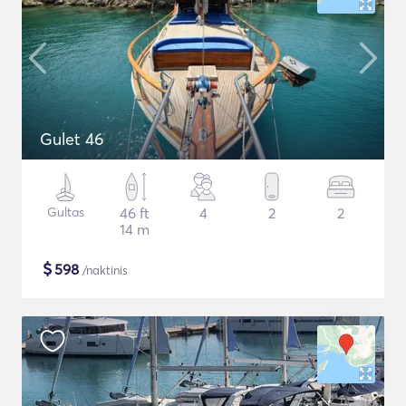
Gulet 46
Gultas
46 ft
4
2
2
14 m
$
598
/naktinis