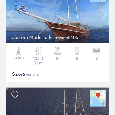
Custom Made Turkish Gulet 105
Gultas
105 ft
16
8
8
32 m
$
2,676
/naktinis