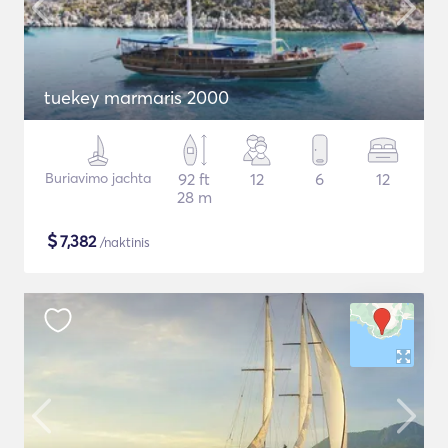
tuekey marmaris 2000
Buriavimo jachta
92 ft
12
6
12
28 m
$
7,382
/naktinis