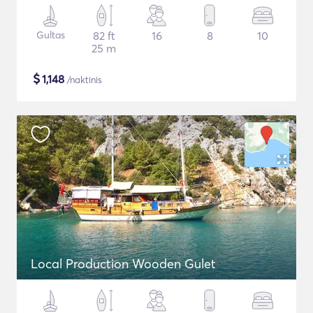
Gultas
82 ft
16
8
10
25 m
$
1,148
/naktinis
Local Production Wooden Gulet