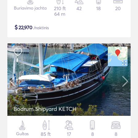
Buriavimo jachta
210 ft
42
18
20
64 m
$
22,970
/naktinis
Bodrum Shipyard KETCH
Gultas
85 ft
17
8
8