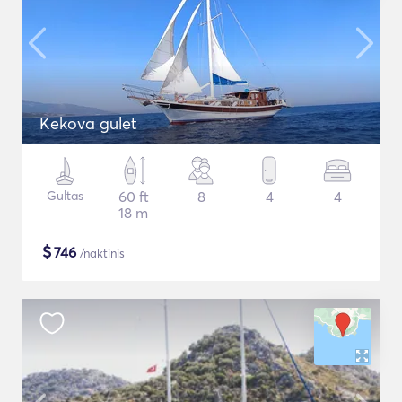
Kekova gulet
Gultas
60 ft
8
4
4
18 m
$
746
/naktinis