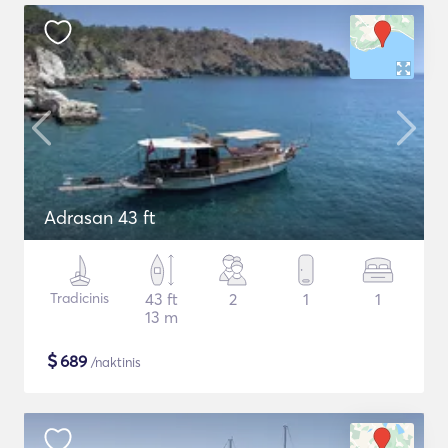
Adrasan 43 ft
Tradicinis
43 ft
2
1
1
13 m
$
689
/naktinis