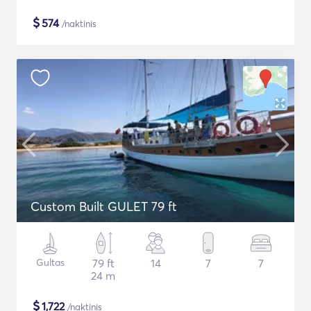
$
574
/naktinis
Custom Built GULET 79 ft
Gultas
79 ft
14
7
7
24 m
$
1,722
/naktinis