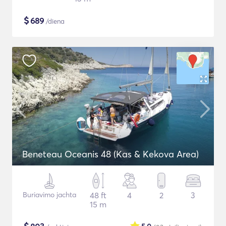
$
689
/diena
Beneteau Oceanis 48 (Kas & Kekova Area)
Buriavimo jachta
48 ft
4
2
3
15 m