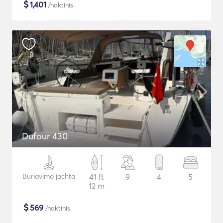
$
1,401
/naktinis
Dufour 430
Buriavimo jachta
41 ft
9
4
5
12 m
$
569
/naktinis