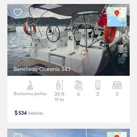
Beneteau Oceanis 34.1
Buriavimo jachta
35 ft
6
3
3
11 m
$
534
/naktinis