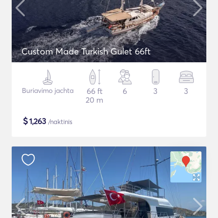
Custom Made Turkish Gulet 66ft
Buriavimo jachta
66 ft
6
3
3
20 m
$
1,263
/naktinis