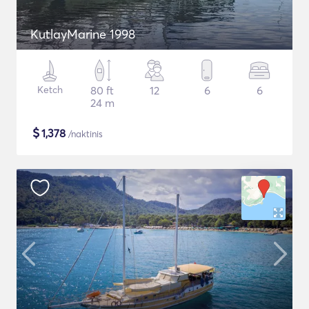
KutlayMarine 1998
Ketch
80 ft
12
6
6
24 m
$
1,378
/naktinis