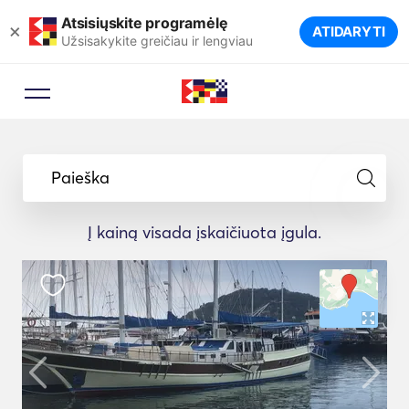
Atsisiųskite programėlę
×
ATIDARYTI
Užsisakykite greičiau ir lengviau
Paieška
Į kainą visada įskaičiuota įgula.