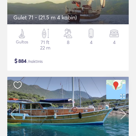
Gulet 71 - (21.5 m 4 kabin)
Gultas
71 ft
8
4
4
22 m
$
884
/naktinis