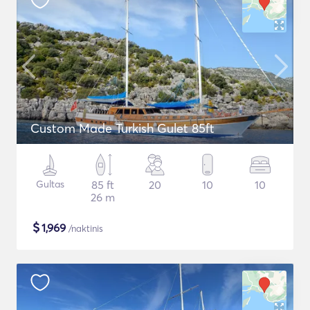
Custom Made Turkish Gulet 85ft
Gultas
85 ft
20
10
10
26 m
$
1,969
/naktinis