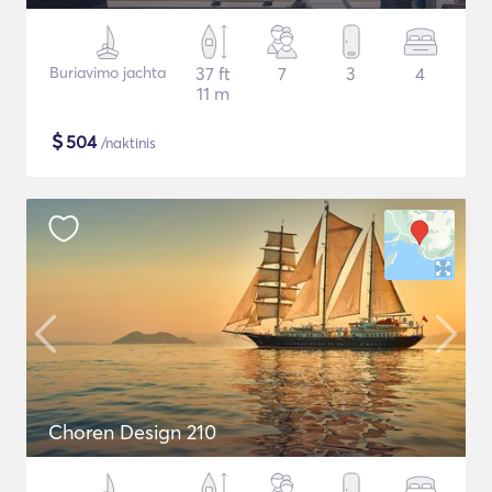
Buriavimo jachta
37 ft
7
3
4
11 m
$
504
/naktinis
Choren Design 210