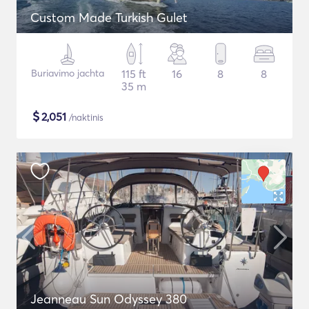
Custom Made Turkish Gulet
Buriavimo jachta
115 ft
16
8
8
35 m
$
2,051
/naktinis
Jeanneau Sun Odyssey 380