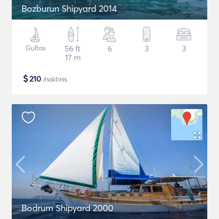
Bozburun Shipyard 2014
Gultas
56 ft
6
3
3
17 m
$
210
/naktinis
Bodrum Shipyard 2000