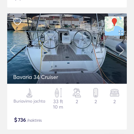
Bavaria 34 Cruiser
Buriavimo jachta
33 ft
2
2
2
10 m
$
736
/naktinis