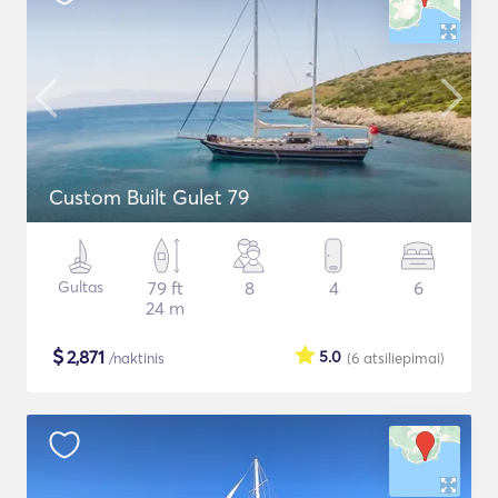
Custom Built Gulet 79
Gultas
79 ft
8
4
6
24 m
$
2,871
5.0
/naktinis
(6
atsiliepimai
)