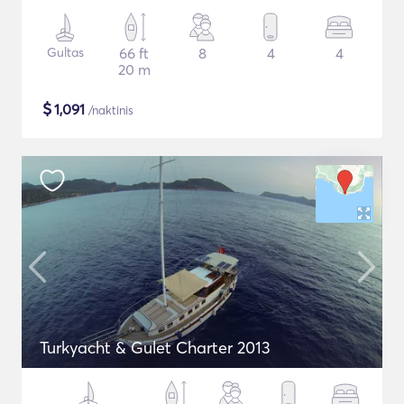
Gultas
66 ft
8
4
4
20 m
$
1,091
/naktinis
Turkyacht & Gulet Charter 2013