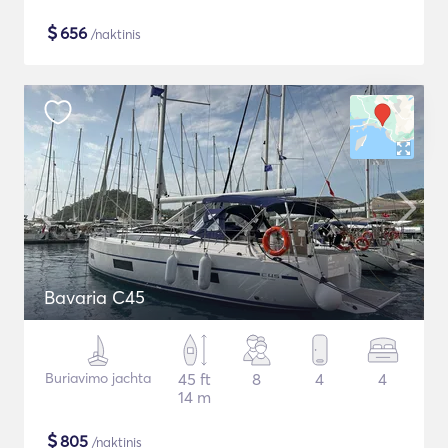
$
656
/naktinis
Bavaria C45
Buriavimo jachta
45 ft
8
4
4
14 m
$
805
/naktinis