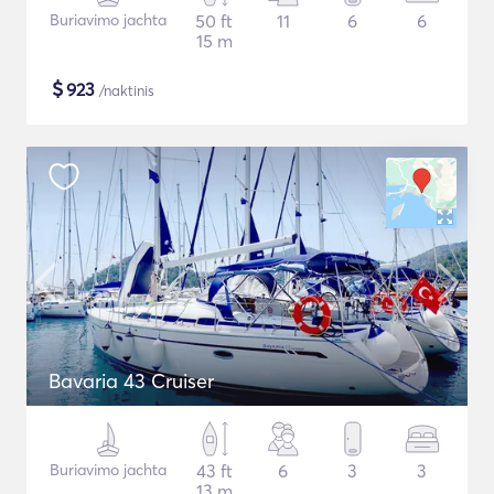
Buriavimo jachta
50 ft
11
6
6
15 m
$
923
/naktinis
Bavaria 43 Cruiser
Buriavimo jachta
43 ft
6
3
3
13 m