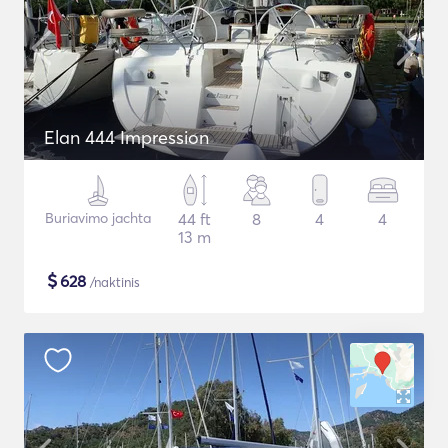
Elan 444 Impression
Buriavimo jachta
44 ft
8
4
4
13 m
$
628
/naktinis