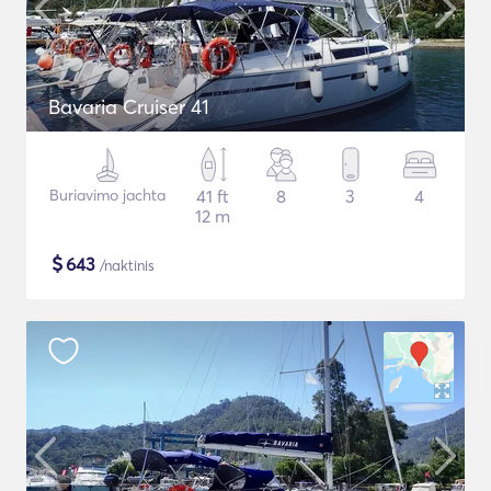
Bavaria Cruiser 41
Buriavimo jachta
41 ft
8
3
4
12 m
$
643
/naktinis