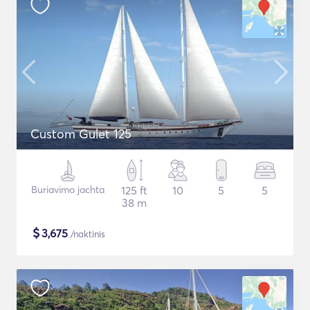
Custom Gulet 125
Buriavimo jachta
125 ft
10
5
5
38 m
$
3,675
/naktinis