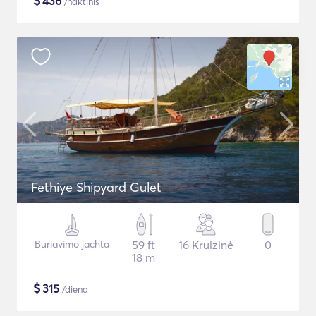
$
436
/naktinis
Fethiye Shipyard Gulet
Buriavimo jachta
59 ft
16 Kruizinė
0
18 m
$
315
/diena