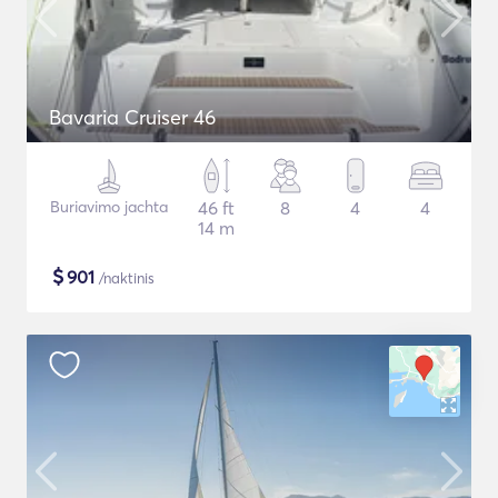
Bavaria Cruiser 46
Buriavimo jachta
46 ft
8
4
4
14 m
$
901
/naktinis