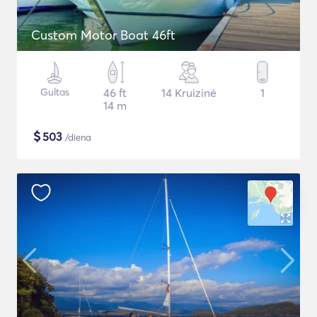
Custom Motor Boat 46ft
Gultas
46 ft
14 Kruizinė
1
14 m
$
503
/diena