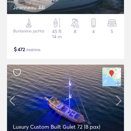
Jeanneau 44i
Buriavimo jachta
45 ft
8
4
5
14 m
$
472
/naktinis
Luxury Custom Built Gulet 72 (8 pax)