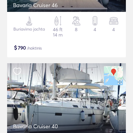
Bavaria Cruiser 46
Buriavimo jachta
46 ft
8
4
4
14 m
$
790
/naktinis
Bavaria Cruiser 40