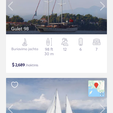
Gulet 98
Buriavimo jachta
98 ft
12
6
7
30 m
$
2,689
/naktinis