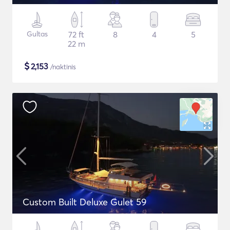
Gultas
72 ft
8
4
5
22 m
$
2,153
/naktinis
Custom Built Deluxe Gulet 59