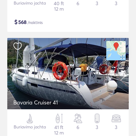
Buriavimo jachta
40 ft
6
3
3
12 m
$
568
/naktinis
Bavaria Cruiser 41
Buriavimo jachta
41 ft
6
3
3
12 m