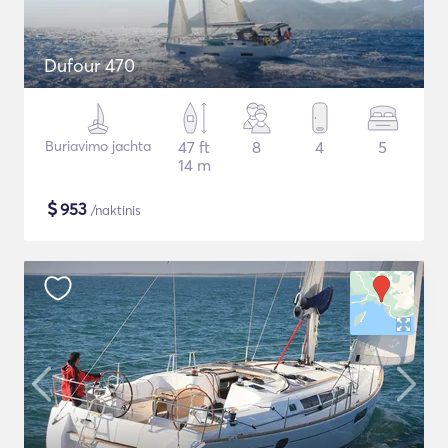
Dufour 470
Buriavimo jachta
47 ft
8
4
5
14 m
$
953
/naktinis