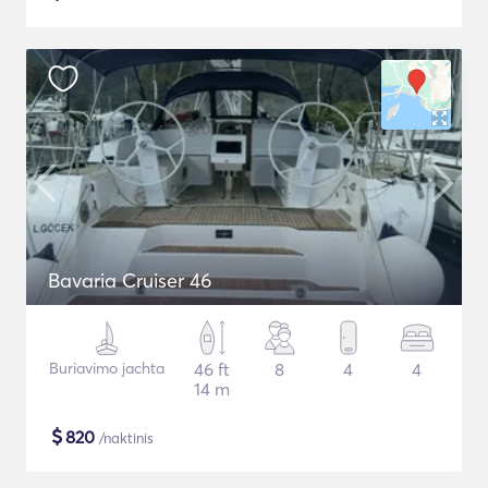
Bavaria Cruiser 46
Buriavimo jachta
46 ft
8
4
4
14 m
$
820
/naktinis