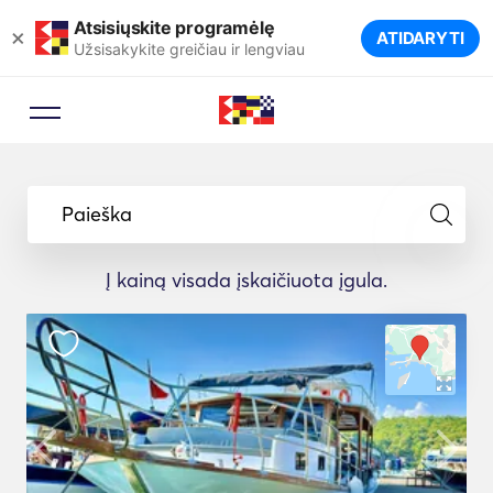
Atsisiųskite programėlę
×
ATIDARYTI
Užsisakykite greičiau ir lengviau
Paieška
Į kainą visada įskaičiuota įgula.