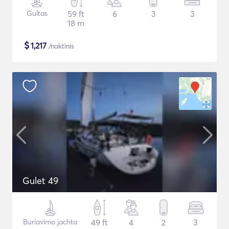
Gultas
59 ft
6
3
3
18 m
$
1,217
/naktinis
Gulet 49
Buriavimo jachta
49 ft
4
2
3