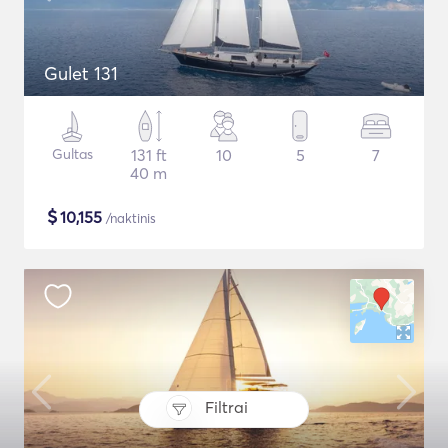
Gulet 131
Gultas
131 ft
10
5
7
40 m
$
10,155
/naktinis
Filtrai