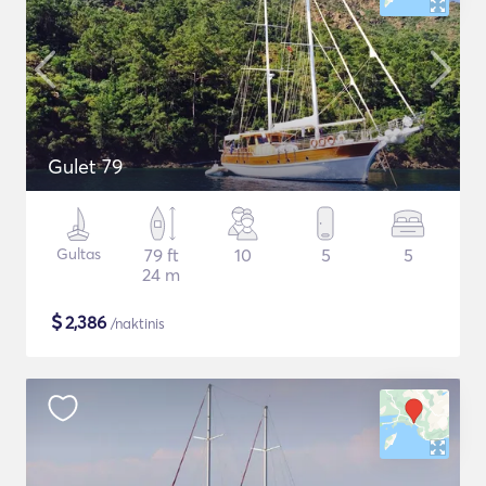
Gulet 79
Gultas
79 ft
10
5
5
24 m
$
2,386
/naktinis