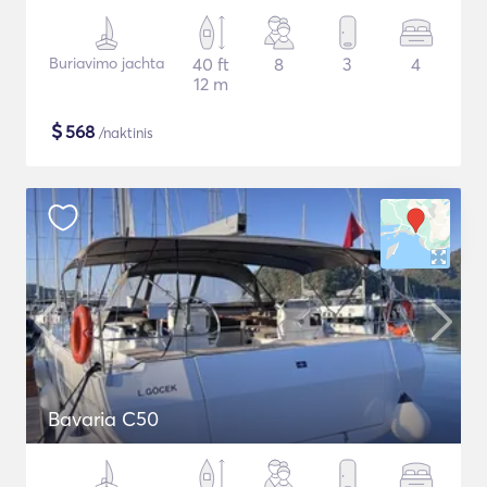
Buriavimo jachta
40 ft
8
3
4
12 m
$
568
/naktinis
Bavaria C50