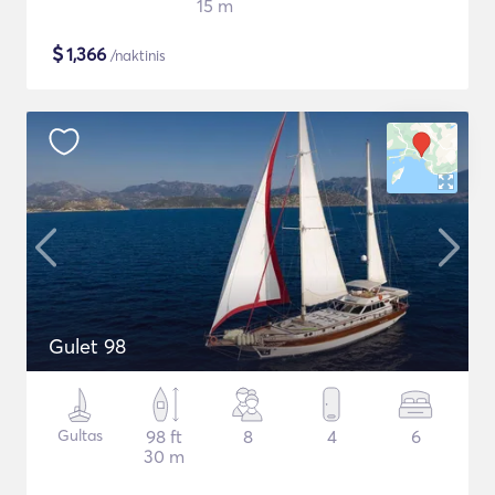
15 m
$
1,366
/naktinis
Gulet 98
Gultas
98 ft
8
4
6
30 m