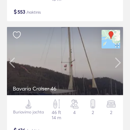
$
553
/naktinis
Bavaria Cruiser 46
Buriavimo jachta
46 ft
4
2
2
14 m