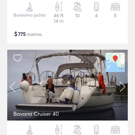
Buriavimo jachta
46 ft
10
4
5
14 m
$
775
/naktinis
Bavaria Cruiser 40