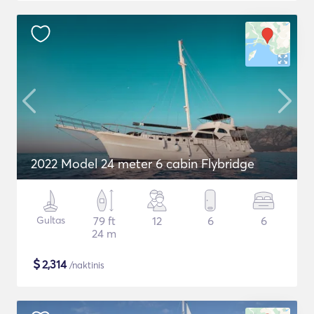
2022 Model 24 meter 6 cabin Flybridge
Gultas
79 ft
12
6
6
24 m
$
2,314
/naktinis