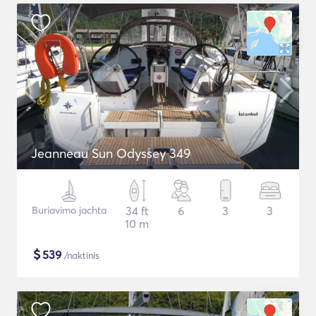
Jeanneau Sun Odyssey 349
Buriavimo jachta
34 ft
6
3
3
10 m
$
539
/naktinis