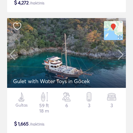
$
4,272
/naktinis
Gulet with Water Toys in Göcek
Gultas
59 ft
6
3
3
18 m
$
1,665
/naktinis