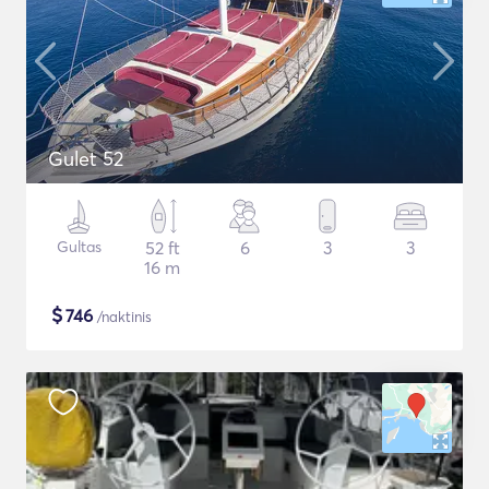
Gulet 52
Gultas
52 ft
6
3
3
16 m
$
746
/naktinis