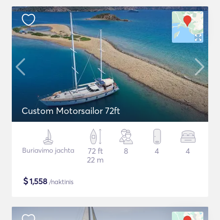
Custom Motorsailor 72ft
Buriavimo jachta
72 ft
8
4
4
22 m
$
1,558
/naktinis