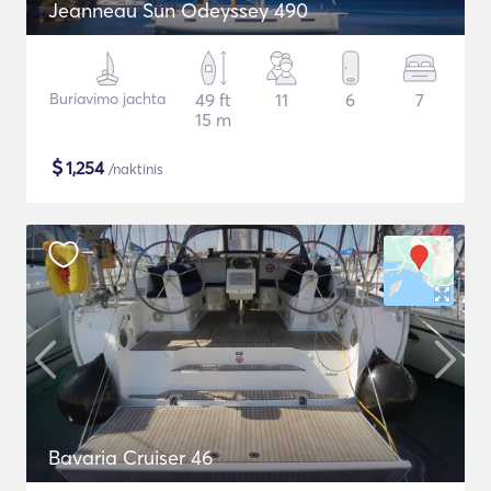
Jeanneau Sun Odeyssey 490
Buriavimo jachta
49 ft
11
6
7
15 m
$
1,254
/naktinis
Bavaria Cruiser 46