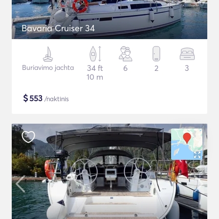
Bavaria Cruiser 34
Buriavimo jachta
34 ft
6
2
3
10 m
$
553
/naktinis