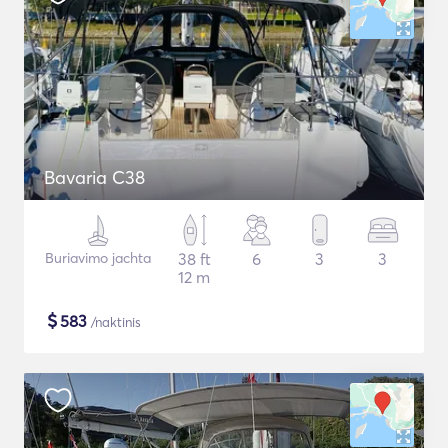
Bavaria C38
Buriavimo jachta
38 ft
6
3
3
12 m
$
583
/naktinis