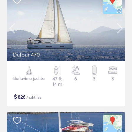
Dufour 470
Buriavimo jachta
47 ft
6
3
3
14 m
$
826
/naktinis