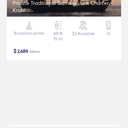
Private Traditional Siamese Junk Charter –
Krabi
Buriavimo jachta
49 ft
32 Kruizinė
0
15 m
$
2,689
/diena