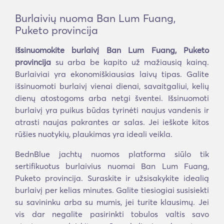
Burlaivių nuoma Ban Lum Fuang,
Puketo provincija
Išsinuomokite burlaivį Ban Lum Fuang, Puketo
provincija
su arba be kapito už mažiausią kainą.
Burlaiviai yra ekonomiškiausias laivų tipas. Galite
išsinuomoti burlaivį vienai dienai, savaitgaliui, kelių
dienų atostogoms arba netgi šventei. Išsinuomoti
burlaivį yra puikus būdas tyrinėti naujus vandenis ir
atrasti naujas pakrantes ar salas. Jei ieškote kitos
rūšies nuotykių, plaukimas yra ideali veikla.
BednBlue jachtų nuomos platforma siūlo tik
sertifikuotus burlaivius nuomai Ban Lum Fuang,
Puketo provincija. Suraskite ir užsisakykite idealią
burlaivį per kelias minutes. Galite tiesiogiai susisiekti
su savininku arba su mumis, jei turite klausimų. Jei
vis dar negalite pasirinkti tobulos valtis savo