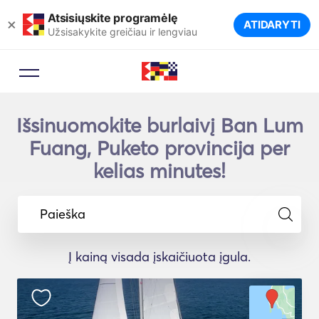
Atsisiųskite programėlę
×
ATIDARYTI
Užsisakykite greičiau ir lengviau
Išsinuomokite burlaivį Ban Lum
Fuang, Puketo provincija per
kelias minutes!
Paieška
Į kainą visada įskaičiuota įgula.