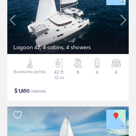
Lagoon 42, 4 cabins, 4 showers
Buriavimo jachta
42 ft
8
4
4
13 m
$
1,850
/naktinis