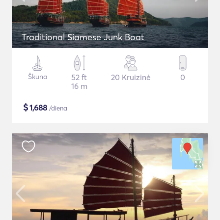
Traditional Siamese Junk Boat
Škuna
52 ft
20 Kruizinė
0
16 m
$
1,688
/diena