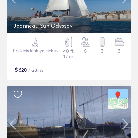
Jeanneau Sun Odyssey
Kruizinis lenktynininkas
40 ft
6
3
3
12 m
$
620
/naktinis