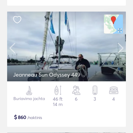
Jeanneau Sun Odyssey 449
Buriavimo jachta
46 ft
6
3
4
14 m
$
860
/naktinis