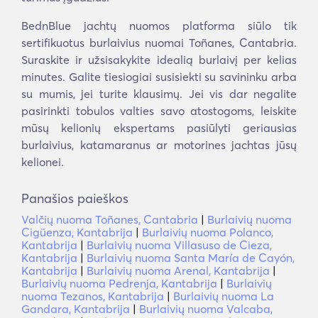
BednBlue jachtų nuomos platforma siūlo tik
sertifikuotus burlaivius nuomai Toñanes, Cantabria.
Suraskite ir užsisakykite idealią burlaivį per kelias
minutes. Galite tiesiogiai susisiekti su savininku arba
su mumis, jei turite klausimų. Jei vis dar negalite
pasirinkti tobulos valties savo atostogoms, leiskite
mūsų kelionių ekspertams pasiūlyti geriausias
burlaivius, katamaranus ar motorines jachtas jūsų
kelionei.
Panašios paieškos
Valčių nuoma Toñanes, Cantabria
|
Burlaivių nuoma
Cigüenza, Kantabrija
|
Burlaivių nuoma Polanco,
Kantabrija
|
Burlaivių nuoma Villasuso de Cieza,
Kantabrija
|
Burlaivių nuoma Santa María de Cayón,
Kantabrija
|
Burlaivių nuoma Arenal, Kantabrija
|
Burlaivių nuoma Pedrenja, Kantabrija
|
Burlaivių
nuoma Tezanos, Kantabrija
|
Burlaivių nuoma La
Gandara, Kantabrija
|
Burlaivių nuoma Valcaba,