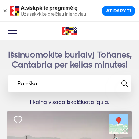
Atsisiųskite programėlę
×
ATIDARYTI
Užsisakykite greičiau ir lengviau
Išsinuomokite burlaivį Toñanes,
Cantabria per kelias minutes!
Paieška
Į kainą visada įskaičiuota įgula.