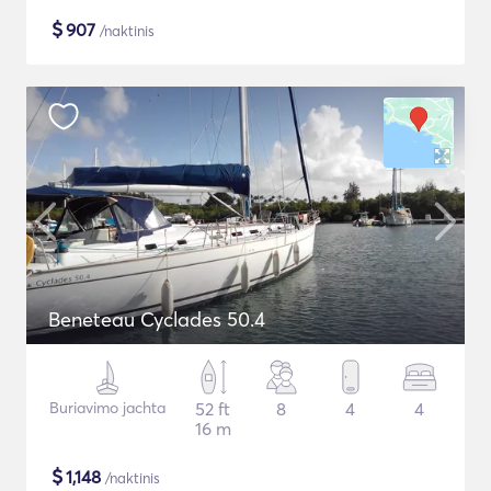
$
907
/naktinis
Beneteau Cyclades 50.4
Buriavimo jachta
52 ft
8
4
4
16 m
$
1,148
/naktinis