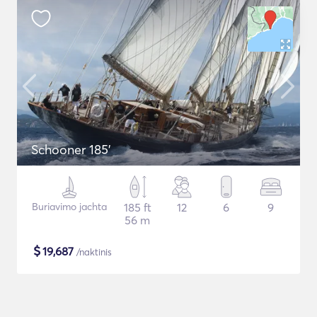
Schooner 185'
Buriavimo jachta
185 ft
12
6
9
56 m
$
19,687
/naktinis