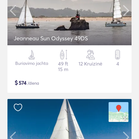
Jeanneau Sun Odyssey 49DS
Buriavimo jachta
49 ft
12 Kruizinė
4
15 m
$
574
/diena