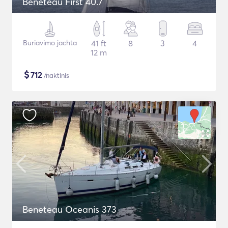
Beneteau First 40.7
Buriavimo jachta
41 ft
8
3
4
12 m
$
712
/naktinis
Beneteau Oceanis 373