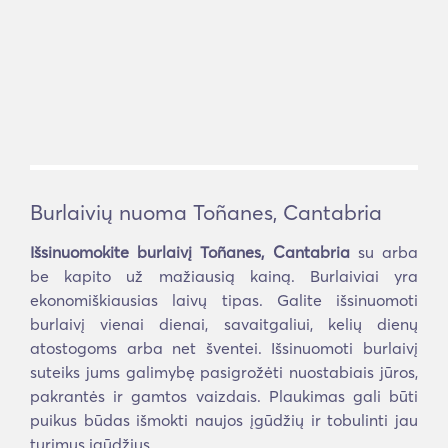
Burlaivių nuoma Toñanes, Cantabria
Išsinuomokite burlaivį Toñanes, Cantabria
su arba
be kapito už mažiausią kainą. Burlaiviai yra
ekonomiškiausias laivų tipas. Galite išsinuomoti
burlaivį vienai dienai, savaitgaliui, kelių dienų
atostogoms arba net šventei. Išsinuomoti burlaivį
suteiks jums galimybę pasigrožėti nuostabiais jūros,
pakrantės ir gamtos vaizdais. Plaukimas gali būti
puikus būdas išmokti naujos įgūdžių ir tobulinti jau
turimus įgūdžius.