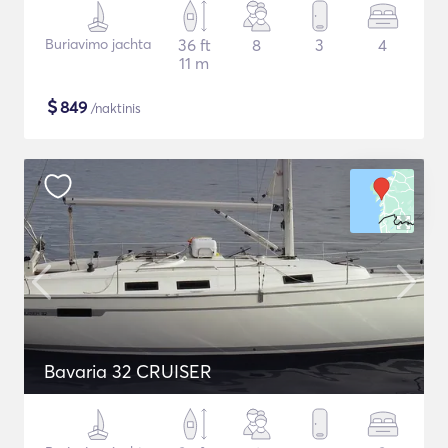
Buriavimo jachta
36 ft
8
3
4
11 m
$
849
/naktinis
Bavaria 32 CRUISER