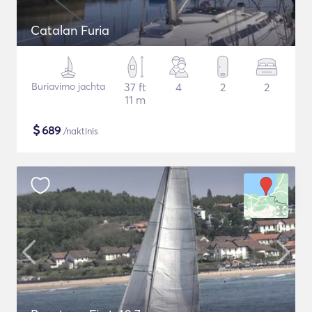
Catalan Furia
Buriavimo jachta
37 ft
4
2
2
11 m
$
689
/naktinis