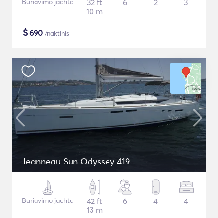
Buriavimo jachta
32 ft
6
2
3
10 m
$
690
/naktinis
Jeanneau Sun Odyssey 419
Buriavimo jachta
42 ft
6
4
4
13 m