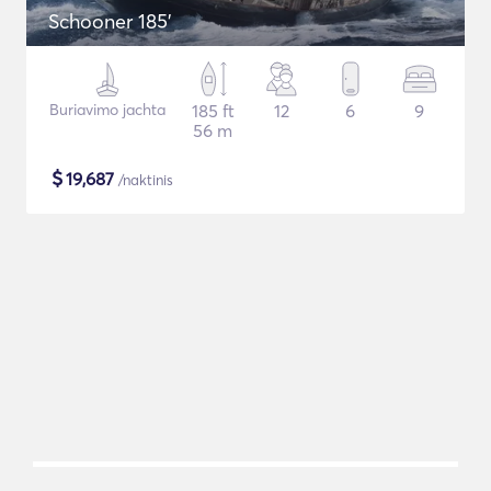
Schooner 185'
Buriavimo jachta
185 ft
12
6
9
56 m
$
19,687
/naktinis