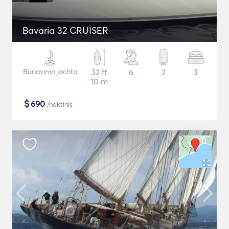
Bavaria 32 CRUISER
Buriavimo jachta
32 ft
6
2
3
10 m
$
690
/naktinis