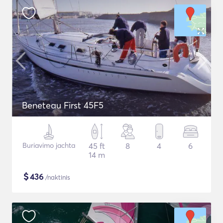
Beneteau First 45F5
Buriavimo jachta
45 ft
8
4
6
14 m
$
436
/naktinis