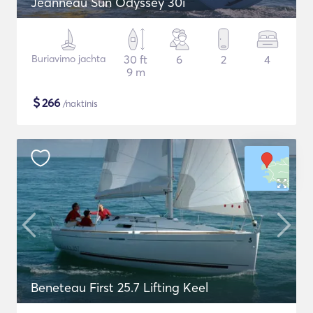
Jeanneau Sun Odyssey 30i
Buriavimo jachta
30 ft
6
2
4
9 m
$
266
/naktinis
Beneteau First 25.7 Lifting Keel