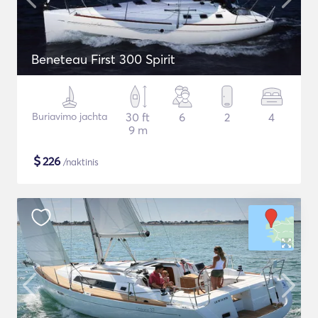
Beneteau First 300 Spirit
Buriavimo jachta
30 ft
6
2
4
9 m
$
226
/naktinis