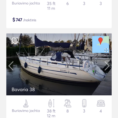
Buriavimo jachta
35 ft
6
3
3
11 m
$
747
/naktinis
Bavaria 38
Buriavimo jachta
38 ft
8
3
4
12 m