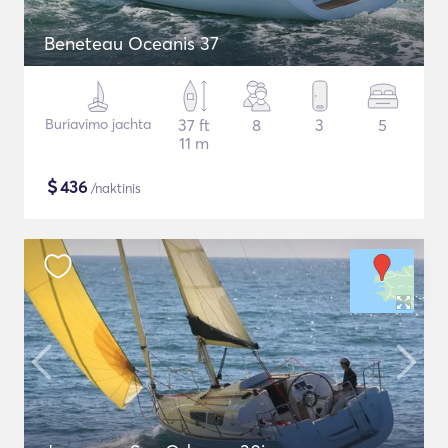
Beneteau Oceanis 37
Buriavimo jachta
37 ft
8
3
5
11 m
$
436
/naktinis