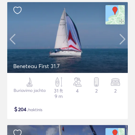
Beneteau First 31.7
Buriavimo jachta
31 ft
4
2
2
9 m
$
204
/naktinis