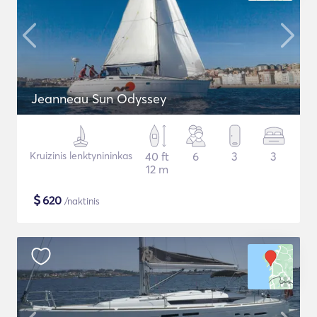
Jeanneau Sun Odyssey
Kruizinis lenktynininkas
40 ft
6
3
3
12 m
$
620
/naktinis