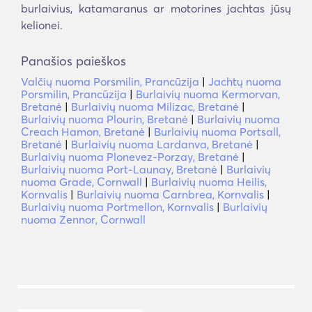
burlaivius, katamaranus ar motorines jachtas jūsų
kelionei.
Panašios paieškos
Valčių nuoma Porsmilin, Prancūzija
|
Jachtų nuoma
Porsmilin, Prancūzija
|
Burlaivių nuoma Kermorvan,
Bretanė
|
Burlaivių nuoma Milizac, Bretanė
|
Burlaivių nuoma Plourin, Bretanė
|
Burlaivių nuoma
Creach Hamon, Bretanė
|
Burlaivių nuoma Portsall,
Bretanė
|
Burlaivių nuoma Lardanva, Bretanė
|
Burlaivių nuoma Plonevez-Porzay, Bretanė
|
Burlaivių nuoma Port-Launay, Bretanė
|
Burlaivių
nuoma Grade, Cornwall
|
Burlaivių nuoma Heilis,
Kornvalis
|
Burlaivių nuoma Carnbrea, Kornvalis
|
Burlaivių nuoma Portmellon, Kornvalis
|
Burlaivių
nuoma Zennor, Cornwall