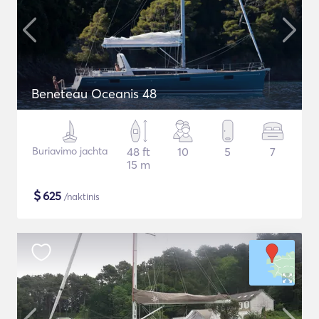
Beneteau Oceanis 48
Buriavimo jachta
48 ft
10
5
7
15 m
$
625
/naktinis