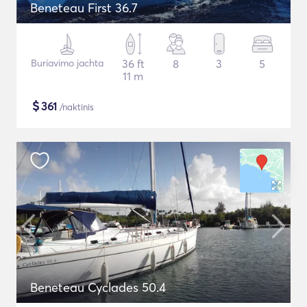
Beneteau First 36.7
Buriavimo jachta
36 ft
8
3
5
11 m
$
361
/naktinis
Beneteau Cyclades 50.4