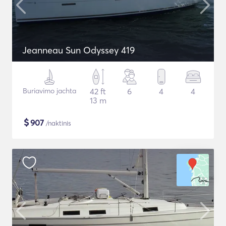
Jeanneau Sun Odyssey 419
Buriavimo jachta
42 ft
6
4
4
13 m
$
907
/naktinis