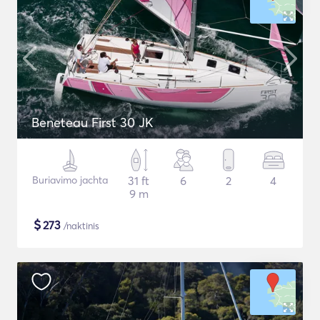
Beneteau First 30 JK
Buriavimo jachta
31 ft
6
2
4
9 m
$
273
/naktinis