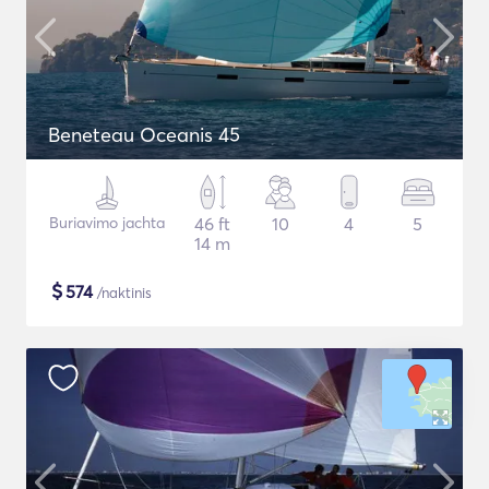
Beneteau Oceanis 45
Buriavimo jachta
46 ft
10
4
5
14 m
$
574
/naktinis