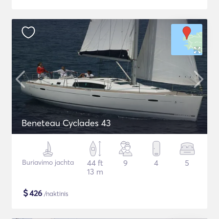
Beneteau Cyclades 43
Buriavimo jachta
44 ft
9
4
5
13 m
$
426
/naktinis