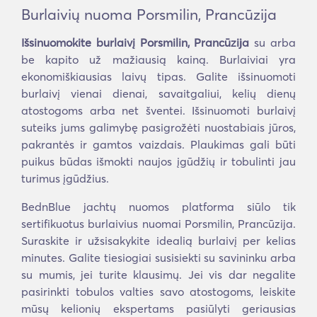
Burlaivių nuoma Porsmilin, Prancūzija
Išsinuomokite burlaivį Porsmilin, Prancūzija
su arba
be kapito už mažiausią kainą. Burlaiviai yra
ekonomiškiausias laivų tipas. Galite išsinuomoti
burlaivį vienai dienai, savaitgaliui, kelių dienų
atostogoms arba net šventei. Išsinuomoti burlaivį
suteiks jums galimybę pasigrožėti nuostabiais jūros,
pakrantės ir gamtos vaizdais. Plaukimas gali būti
puikus būdas išmokti naujos įgūdžių ir tobulinti jau
turimus įgūdžius.
BednBlue jachtų nuomos platforma siūlo tik
sertifikuotus burlaivius nuomai Porsmilin, Prancūzija.
Suraskite ir užsisakykite idealią burlaivį per kelias
minutes. Galite tiesiogiai susisiekti su savininku arba
su mumis, jei turite klausimų. Jei vis dar negalite
pasirinkti tobulos valties savo atostogoms, leiskite
mūsų kelionių ekspertams pasiūlyti geriausias