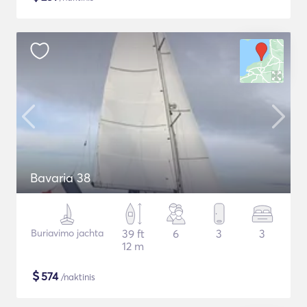
Bavaria 38
Buriavimo jachta
39 ft
6
3
3
12 m
$
574
/naktinis