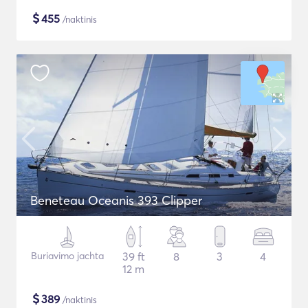
$
455
/naktinis
Beneteau Oceanis 393 Clipper
Buriavimo jachta
39 ft
8
3
4
12 m
$
389
/naktinis