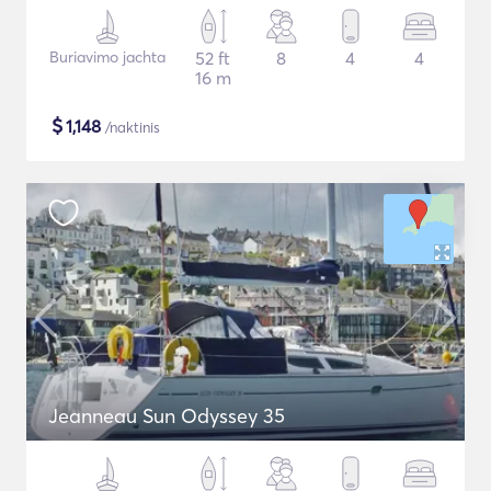
Buriavimo jachta
52 ft
8
4
4
16 m
$
1,148
/naktinis
Jeanneau Sun Odyssey 35