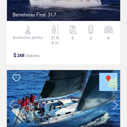
Beneteau First 31.7
Buriavimo jachta
31 ft
6
2
4
9 m
$
248
/naktinis