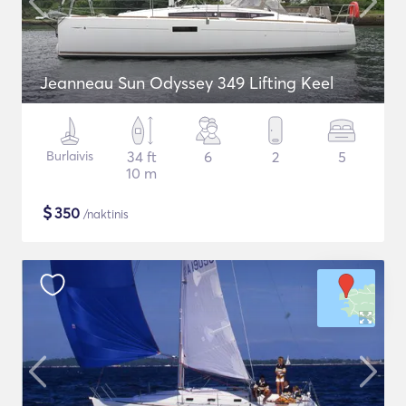
Jeanneau Sun Odyssey 349 Lifting Keel
Burlaivis
34 ft
6
2
5
10 m
$
350
/naktinis