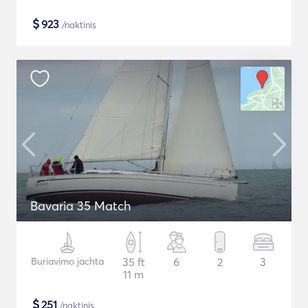
$
923
/naktinis
Bavaria 35 Match
Buriavimo jachta
35 ft
6
2
3
11 m
$
251
/naktinis