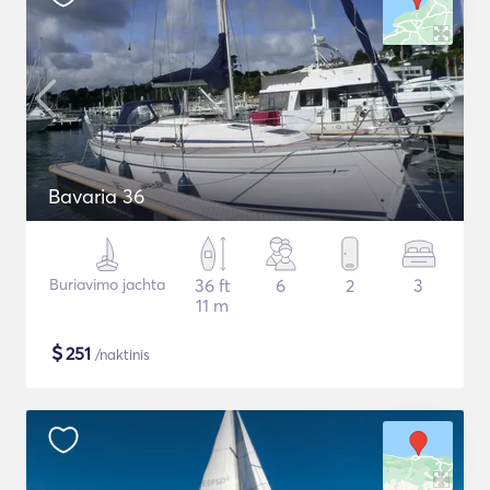
Bavaria 36
Buriavimo jachta
36 ft
6
2
3
11 m
$
251
/naktinis