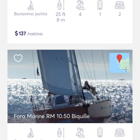
Buriavimo jachta
25 ft
4
1
2
8 m
$
137
/naktinis
Fora Marine RM 10.50 Biquille