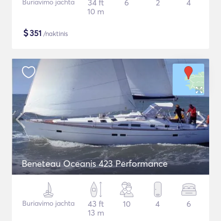
Buriavimo jachta
34 ft
6
2
4
10 m
$
351
/naktinis
Beneteau Oceanis 423 Performance
Buriavimo jachta
43 ft
10
4
6
13 m