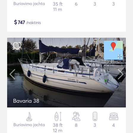
Buriavimo jachta
35 ft
6
3
3
11 m
$
747
/naktinis
Bavaria 38
Buriavimo jachta
38 ft
8
3
4
12 m