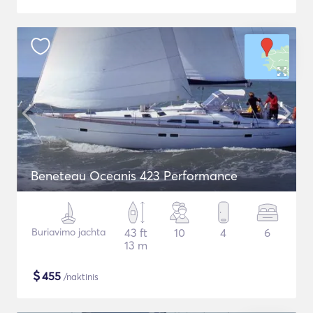
Beneteau Oceanis 423 Performance
Buriavimo jachta
43 ft
10
4
6
13 m
$
455
/naktinis