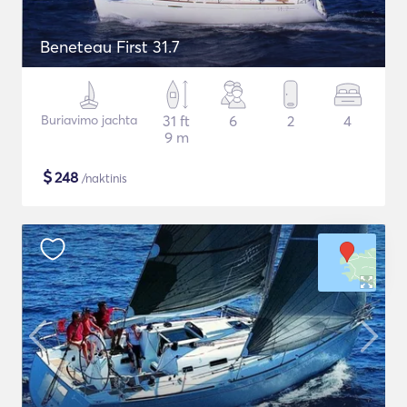
Beneteau First 31.7
Buriavimo jachta
31 ft
6
2
4
9 m
$
248
/naktinis