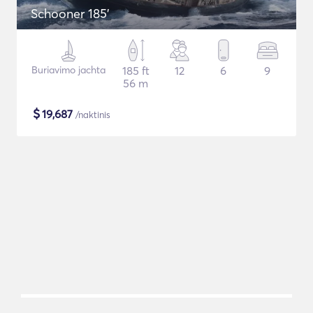
Schooner 185'
Buriavimo jachta
185 ft
12
6
9
56 m
$
19,687
/naktinis