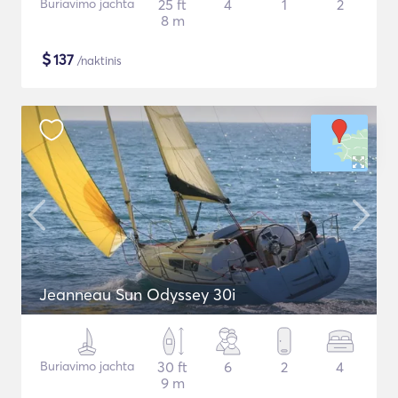
Buriavimo jachta
25 ft
4
1
2
8 m
$
137
/naktinis
Jeanneau Sun Odyssey 30i
Buriavimo jachta
30 ft
6
2
4
9 m