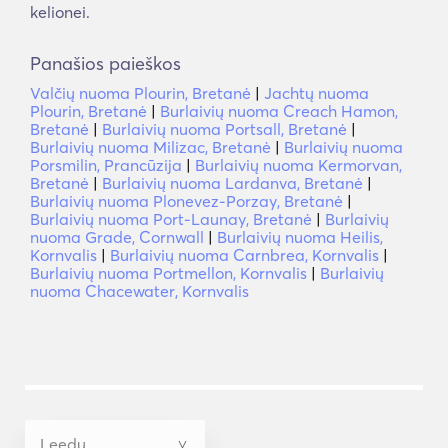
kelionei.
Panašios paieškos
Valčių nuoma Plourin, Bretanė
|
Jachtų nuoma
Plourin, Bretanė
|
Burlaivių nuoma Creach Hamon,
Bretanė
|
Burlaivių nuoma Portsall, Bretanė
|
Burlaivių nuoma Milizac, Bretanė
|
Burlaivių nuoma
Porsmilin, Prancūzija
|
Burlaivių nuoma Kermorvan,
Bretanė
|
Burlaivių nuoma Lardanva, Bretanė
|
Burlaivių nuoma Plonevez-Porzay, Bretanė
|
Burlaivių nuoma Port-Launay, Bretanė
|
Burlaivių
nuoma Grade, Cornwall
|
Burlaivių nuoma Heilis,
Kornvalis
|
Burlaivių nuoma Carnbrea, Kornvalis
|
Burlaivių nuoma Portmellon, Kornvalis
|
Burlaivių
nuoma Chacewater, Kornvalis