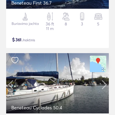
Beneteau First 36.7
Buriavimo jachta
36 ft
8
3
5
11 m
$
361
/naktinis
Beneteau Cyclades 50.4