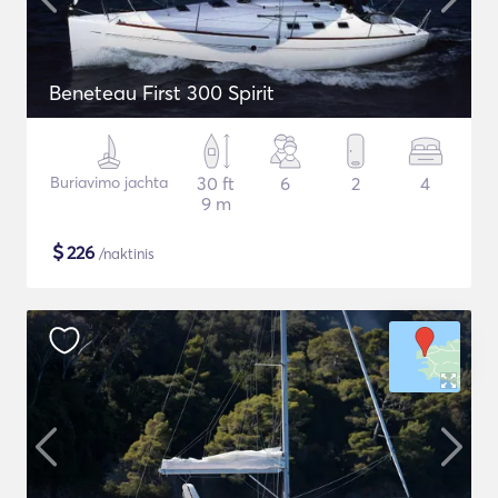
Beneteau First 300 Spirit
Buriavimo jachta
30 ft
6
2
4
9 m
$
226
/naktinis