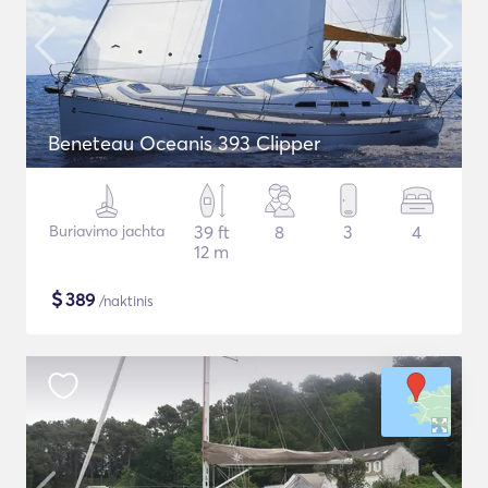
Beneteau Oceanis 393 Clipper
Buriavimo jachta
39 ft
8
3
4
12 m
$
389
/naktinis