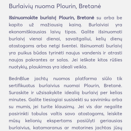
Burlaivių nuoma Plourin, Bretanė
Išsinuomokite burlaivį Plourin, Bretanė
su arba be
kapito už mažiausią kainą. Burlaiviai yra
ekonomiškiausias laivų tipas. Galite išsinuomoti
burlaivį vienai dienai, savaitgaliui, kelių dienų
atostogoms arba netgi šventei. Išsinuomoti burlaivį
yra puikus būdas tyrinėti naujus vandenis ir atrasti
naujas pakrantes ar salas. Jei ieškote kitos rūšies
nuotykių, plaukimas yra ideali veikla.
BednBlue jachtų nuomos platforma siūlo tik
sertifikuotus burlaivius nuomai Plourin, Bretanė.
Suraskite ir užsisakykite idealią burlaivį per kelias
minutes. Galite tiesiogiai susisiekti su savininku arba
su mumis, jei turite klausimų. Jei vis dar negalite
pasirinkti tobulos valtis savo atostogoms, leiskite
mūsų kelionių ekspertams pasiūlyti geriausias
burlaivius, katamaranus ar motorines jachtas jūsų