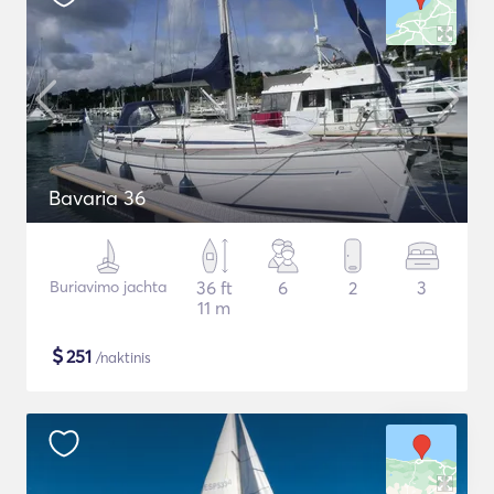
Bavaria 36
Buriavimo jachta
36 ft
6
2
3
11 m
$
251
/naktinis