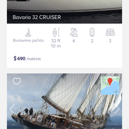
Bavaria 32 CRUISER
Buriavimo jachta
32 ft
6
2
3
10 m
$
690
/naktinis