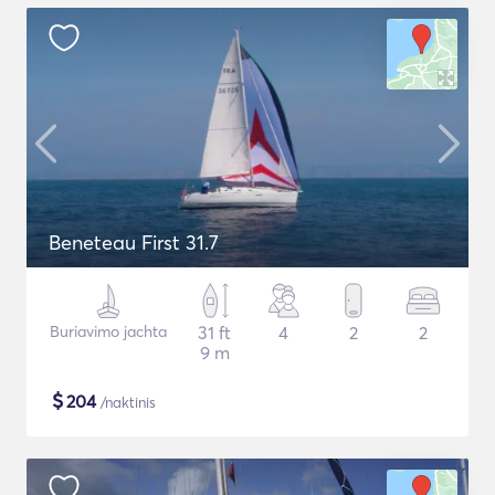
Beneteau First 31.7
Buriavimo jachta
31 ft
4
2
2
9 m
$
204
/naktinis