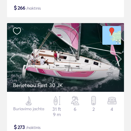
$
266
/naktinis
Beneteau First 30 JK
Buriavimo jachta
31 ft
6
2
4
9 m
$
273
/naktinis