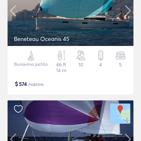
Beneteau Oceanis 45
Buriavimo jachta
46 ft
10
4
5
14 m
$
574
/naktinis