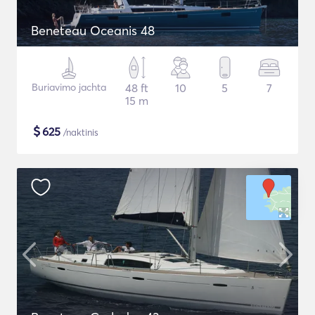
Beneteau Oceanis 48
Buriavimo jachta
48 ft
10
5
7
15 m
$
625
/naktinis