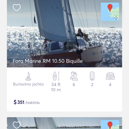
Fora Marine RM 10.50 Biquille
Buriavimo jachta
34 ft
6
2
4
10 m
$
351
/naktinis