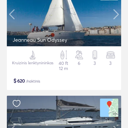
Jeanneau Sun Odyssey
Kruizinis lenktynininkas
40 ft
6
3
3
12 m
$
620
/naktinis