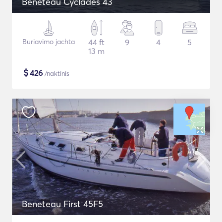
Beneteau Cyclades 43
Buriavimo jachta
44 ft
9
4
5
13 m
$
426
/naktinis
Beneteau First 45F5