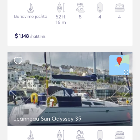
Buriavimo jachta
52 ft
8
4
4
16 m
$
1,148
/naktinis
Jeanneau Sun Odyssey 35