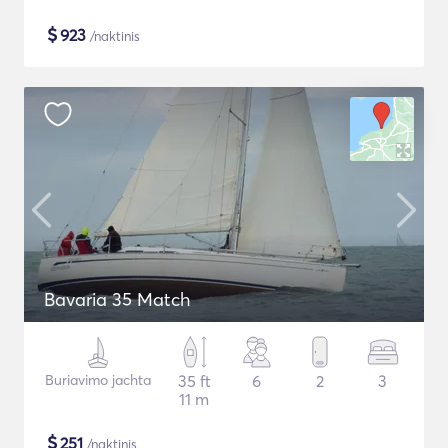
$
923
/naktinis
Bavaria 35 Match
Buriavimo jachta
35 ft
6
2
3
11 m
$
251
/naktinis