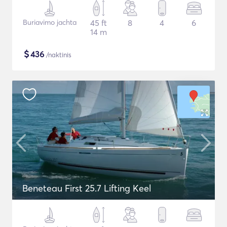
Buriavimo jachta
45 ft
8
4
6
14 m
$
436
/naktinis
Beneteau First 25.7 Lifting Keel