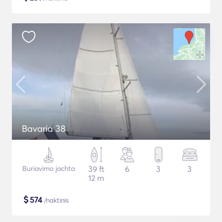
Bavaria 38
Buriavimo jachta
39 ft
6
3
3
12 m
$
574
/naktinis