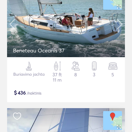
Beneteau Oceanis 37
Buriavimo jachta
37 ft
8
3
5
11 m
$
436
/naktinis