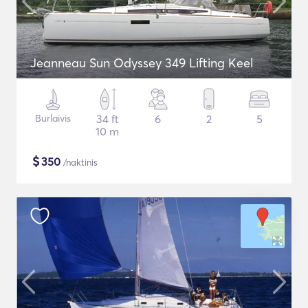
Jeanneau Sun Odyssey 349 Lifting Keel
Burlaivis
34 ft
6
2
5
10 m
$
350
/naktinis