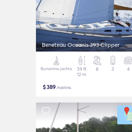
Beneteau Oceanis 393 Clipper
Buriavimo jachta
39 ft
8
3
4
12 m
$
389
/naktinis