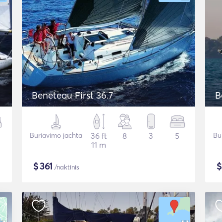
Beneteau First 36.7
B
Buriavimo jachta
36 ft
8
3
5
Bu
11 m
$
361
/naktinis