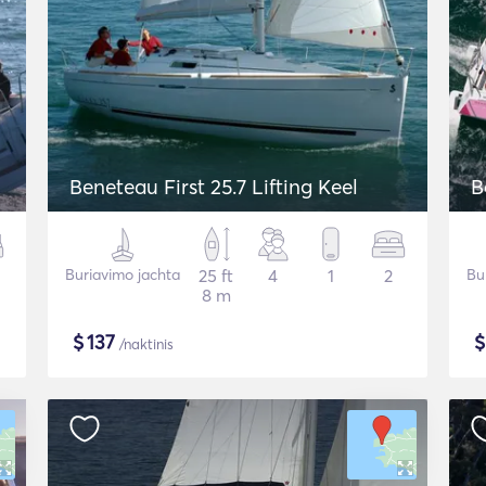
Beneteau First 25.7 Lifting Keel
B
Buriavimo jachta
25 ft
4
1
2
Bu
8 m
$
137
/naktinis