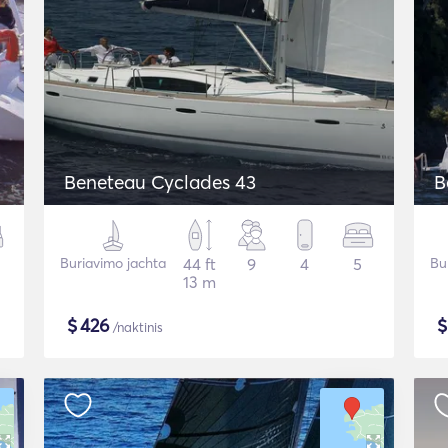
Beneteau Cyclades 43
B
Buriavimo jachta
44 ft
9
4
5
Bu
13 m
$
426
/naktinis