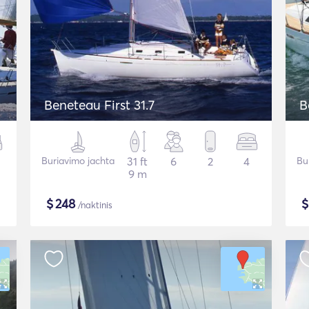
Beneteau First 31.7
B
Buriavimo jachta
31 ft
6
2
4
Bu
9 m
$
248
/naktinis