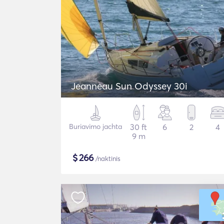
Jeanneau Sun Odyssey 30i
Buriavimo jachta
30 ft
6
2
4
9 m
$
266
/naktinis