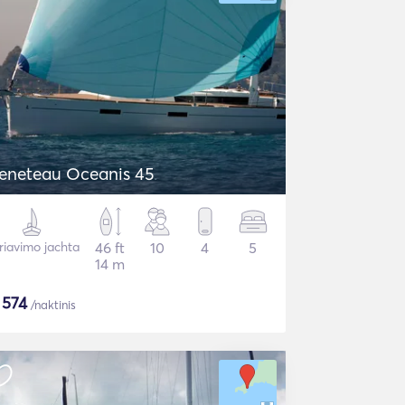
eneteau Oceanis 45
riavimo jachta
46 ft
10
4
5
14 m
$
574
/naktinis