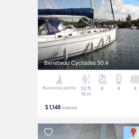
Beneteau Cyclades 50.4
Buriavimo jachta
52 ft
8
4
4
16 m
$
1,148
/naktinis