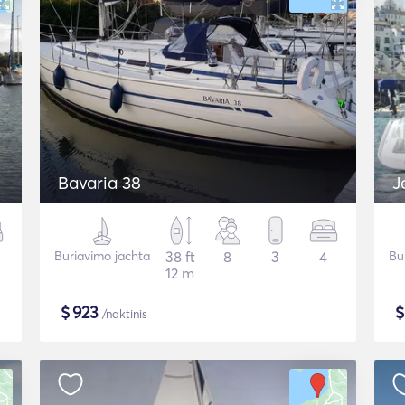
Bavaria 38
J
Buriavimo jachta
38 ft
8
3
4
Bu
12 m
$
923
/naktinis