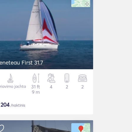
eneteau First 31.7
riavimo jachta
31 ft
4
2
2
9 m
$
204
/naktinis