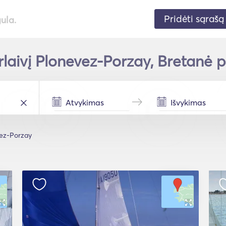
Pridėti sąrašą
gula.
laivį Plonevez-Porzay, Bretanė p
ez-Porzay