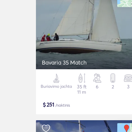
Bavaria 35 Match
Buriavimo jachta
35 ft
6
2
3
11 m
$
251
/naktinis