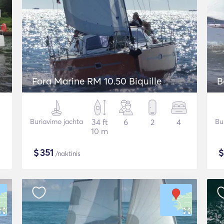
Fora Marine RM 10.50 Biquille
B
Buriavimo jachta
34 ft
6
2
4
Bu
10 m
$
351
/naktinis