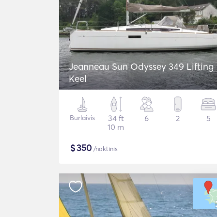
Jeanneau Sun Odyssey 349 Lifting
Keel
Burlaivis
34 ft
6
2
5
10 m
$
350
/naktinis