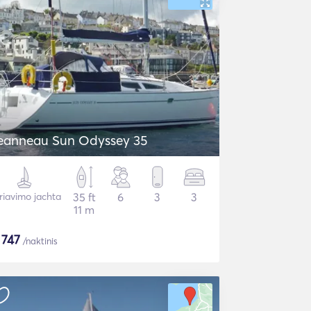
eanneau Sun Odyssey 35
riavimo jachta
35 ft
6
3
3
11 m
$
747
/naktinis