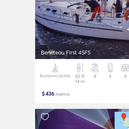
Beneteau First 45F5
Buriavimo jachta
45 ft
8
4
6
14 m
$
436
/naktinis