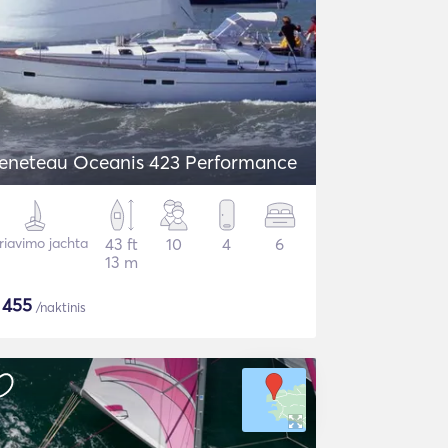
eneteau Oceanis 423 Performance
riavimo jachta
43 ft
10
4
6
13 m
$
455
/naktinis