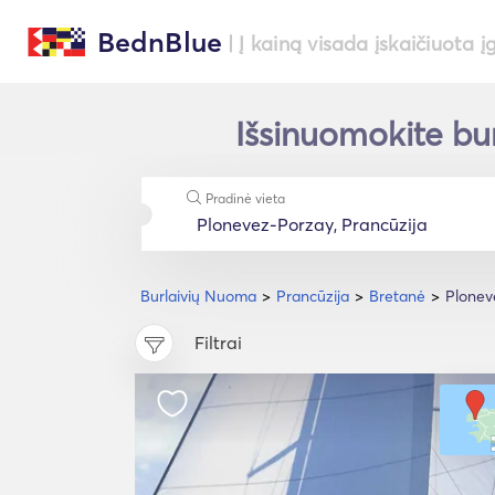
BednBlue
| Į kainą visada įskaičiuota į
Išsinuomokite bur
Pradinė vieta
Burlaivių Nuoma
Prancūzija
Bretanė
Plonev
Filtrai