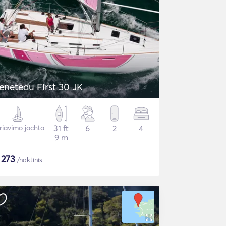
eneteau First 30 JK
riavimo jachta
31 ft
6
2
4
9 m
$
273
/naktinis