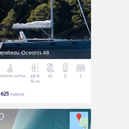
eneteau Oceanis 48
riavimo jachta
48 ft
10
5
7
15 m
$
625
/naktinis