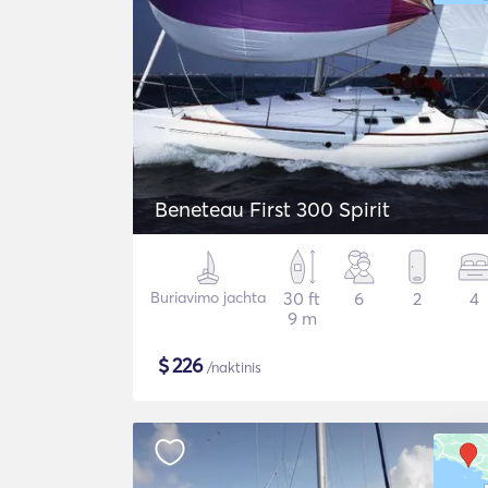
Beneteau First 300 Spirit
Buriavimo jachta
30 ft
6
2
4
9 m
$
226
/naktinis