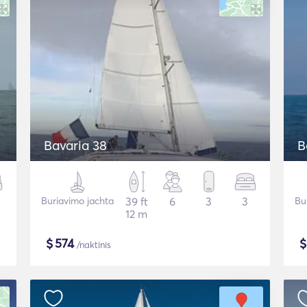
Bavaria 38
B
Buriavimo jachta
39 ft
6
3
3
Bu
12 m
$
574
/naktinis