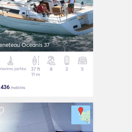
eneteau Oceanis 37
riavimo jachta
37 ft
8
3
5
11 m
$
436
/naktinis