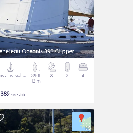
eneteau Oceanis 393 Clipper
riavimo jachta
39 ft
8
3
4
12 m
$
389
/naktinis