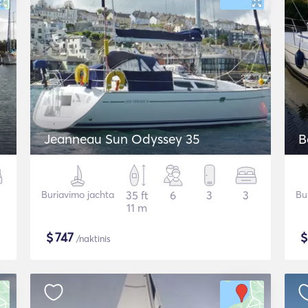
Jeanneau Sun Odyssey 35
B
Buriavimo jachta
35 ft
6
3
3
Bu
11 m
$
747
/naktinis