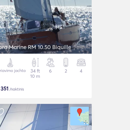
ora Marine RM 10.50 Biquille
riavimo jachta
34 ft
6
2
4
10 m
$
351
/naktinis