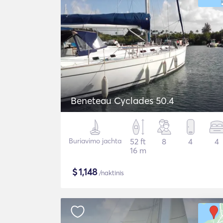
Beneteau Cyclades 50.4
Buriavimo jachta
52 ft
8
4
4
16 m
$
1,148
/naktinis