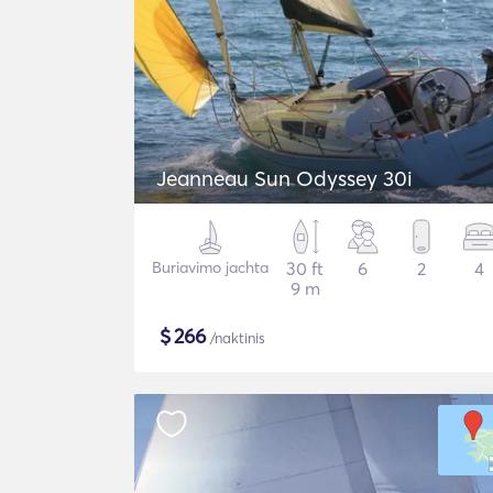
Jeanneau Sun Odyssey 30i
Buriavimo jachta
30 ft
6
2
4
9 m
$
266
/naktinis