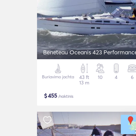
Beneteau Oceanis 423 Performanc
Buriavimo jachta
43 ft
10
4
6
13 m
$
455
/naktinis