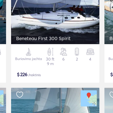
Beneteau First 300 Spirit
B
Buriavimo jachta
30 ft
6
2
4
Bu
9 m
$
226
/naktinis