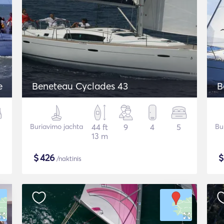
e
Beneteau Cyclades 43
B
Buriavimo jachta
44 ft
9
4
5
Bu
13 m
$
426
/naktinis