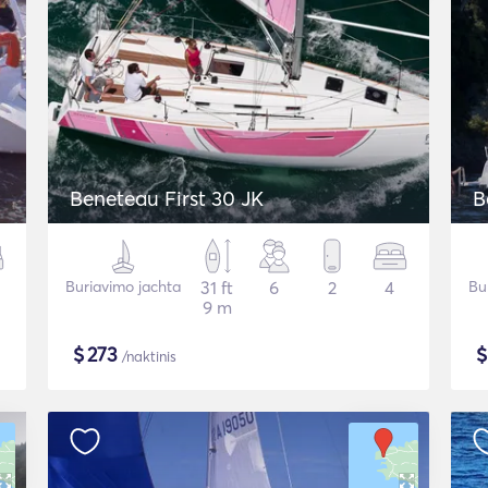
Beneteau First 30 JK
B
Buriavimo jachta
31 ft
6
2
4
Bu
9 m
$
273
/naktinis