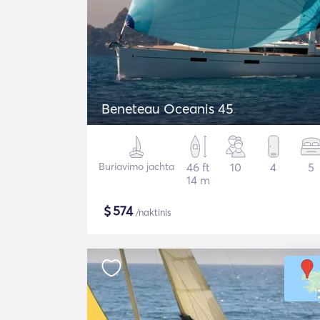
Beneteau Oceanis 45
Buriavimo jachta
46 ft
10
4
5
14 m
$
574
/naktinis