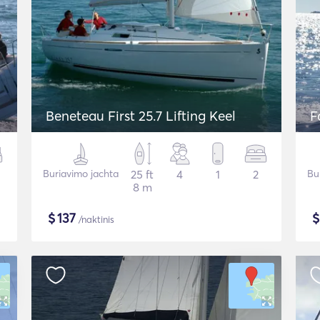
Beneteau First 25.7 Lifting Keel
F
Buriavimo jachta
25 ft
4
1
2
Bu
8 m
$
137
/naktinis