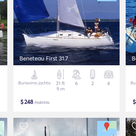
Beneteau First 31.7
B
Buriavimo jachta
31 ft
6
2
4
Bu
9 m
$
248
/naktinis