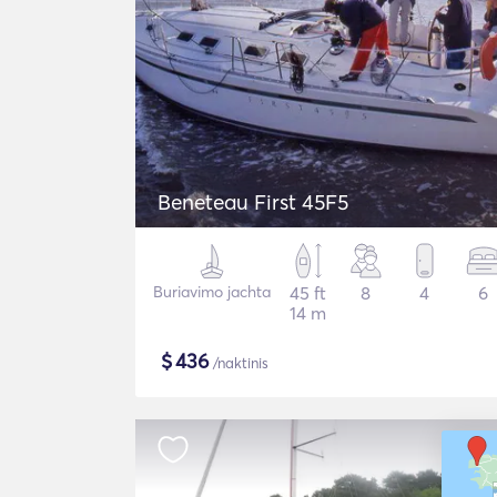
Beneteau First 45F5
Buriavimo jachta
45 ft
8
4
6
14 m
$
436
/naktinis