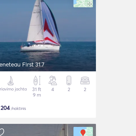
eneteau First 31.7
riavimo jachta
31 ft
4
2
2
9 m
$
204
/naktinis