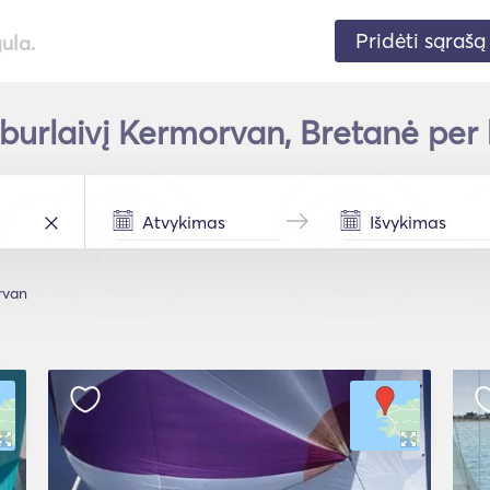
Pridėti sąrašą
gula.
burlaivį Kermorvan, Bretanė per 
rvan