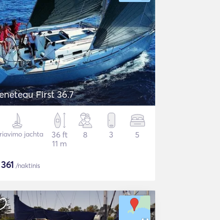
eneteau First 36.7
riavimo jachta
36 ft
8
3
5
11 m
$
361
/naktinis