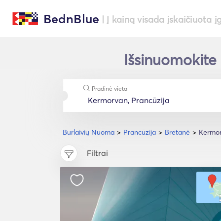
BednBlue
| Į kainą visada įskaičiuota į
Išsinuomokite 
Pradinė vieta
Burlaivių Nuoma
Prancūzija
Bretanė
Kermo
Filtrai