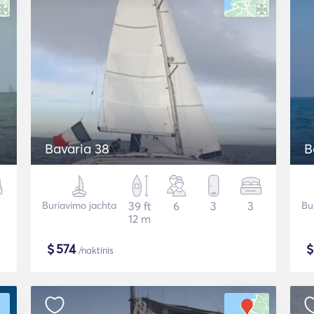
Bavaria 38
B
Buriavimo jachta
39 ft
6
3
3
Bu
12 m
$
574
/naktinis