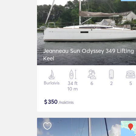
Jeanneau Sun Odyssey 349 Lifting
Keel
Burlaivis
34 ft
6
2
5
10 m
$
350
/naktinis