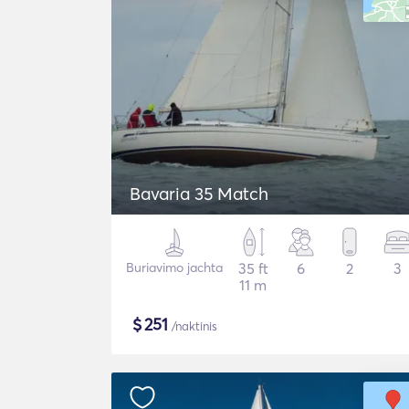
Bavaria 35 Match
Buriavimo jachta
35 ft
6
2
3
11 m
$
251
/naktinis