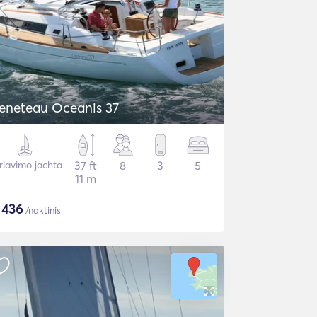
eneteau Oceanis 37
riavimo jachta
37 ft
8
3
5
11 m
$
436
/naktinis