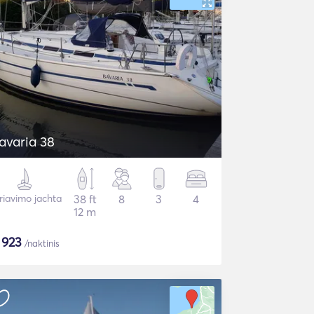
avaria 38
riavimo jachta
38 ft
8
3
4
12 m
$
923
/naktinis