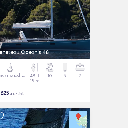
eneteau Oceanis 48
riavimo jachta
48 ft
10
5
7
15 m
$
625
/naktinis