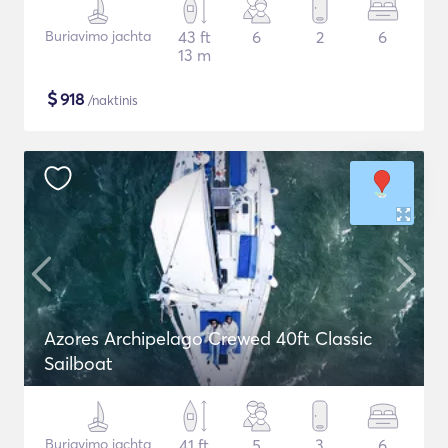
Buriavimo jachta
43 ft
6
2
6
13 m
$
918
/naktinis
Azores Archipelago Crewed 40ft Classic
Sailboat
Buriavimo jachta
41 ft
5
3
6