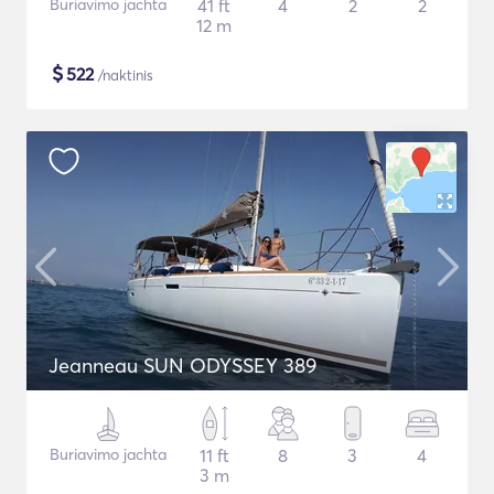
Buriavimo jachta
41 ft
4
2
2
12 m
$
522
/naktinis
Jeanneau SUN ODYSSEY 389
Buriavimo jachta
11 ft
8
3
4
3 m