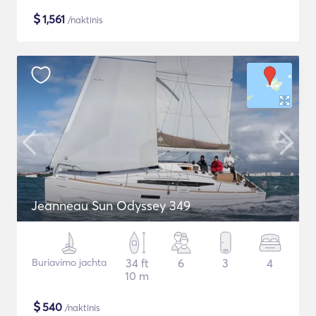
$
1,561
/naktinis
Jeanneau Sun Odyssey 349
Buriavimo jachta
34 ft
6
3
4
10 m
$
540
/naktinis