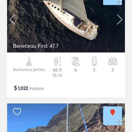
Beneteau First 47.7
Buriavimo jachta
48 ft
6
3
3
15 m
$
1,022
/naktinis