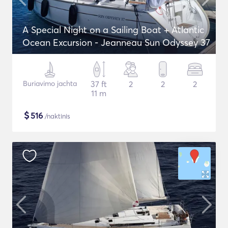
A Special Night on a Sailing Boat + Atlantic
Ocean Excursion - Jeanneau Sun Odyssey 37
Buriavimo jachta
37 ft
2
2
2
11 m
$
516
/naktinis