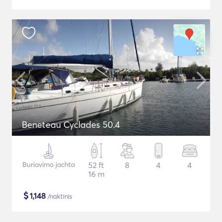
Beneteau Cyclades 50.4
Buriavimo jachta
52 ft
8
4
4
16 m
$
1,148
/naktinis