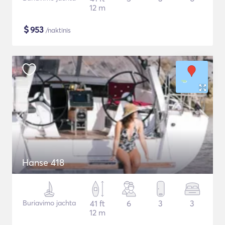
12 m
$
953
/naktinis
Hanse 418
Buriavimo jachta
41 ft
6
3
3
12 m