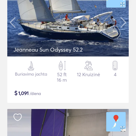
Jeanneau Sun Odyssey 52.2
Buriavimo jachta
52 ft
12 Kruizinė
4
16 m
$
1,091
/diena