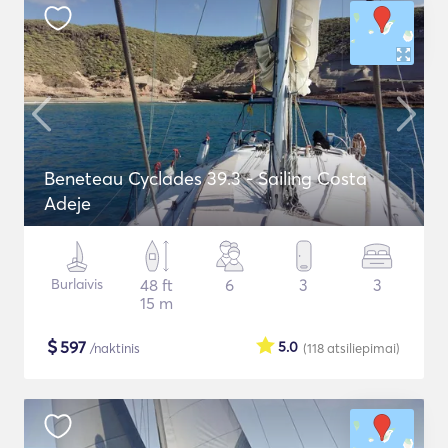
Beneteau Cyclades 39.3 - Sailing Costa
Adeje
Burlaivis
48 ft
6
3
3
15 m
$
597
5.0
/naktinis
(118
atsiliepimai
)