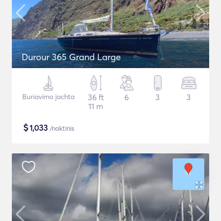
Durour 365 Grand Large
Buriavimo jachta
36 ft
6
3
3
11 m
$
1,033
/naktinis