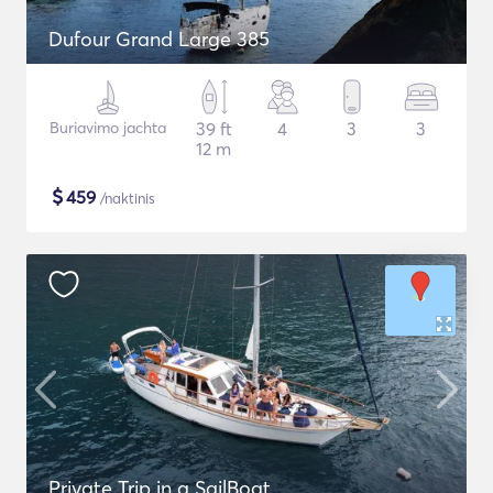
Dufour Grand Large 385
Buriavimo jachta
39 ft
4
3
3
12 m
$
459
/naktinis
Private Trip in a SailBoat