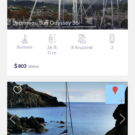
Jeanneau Sun Odyssey 36i
Burlaivis
36 ft
8 Kruizinė
2
11 m
$
803
/diena