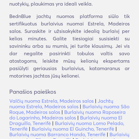
nuotykių, plaukimas yra ideali veikla.
BednBlue jachtų nuomos platforma siūlo tik
sertifikuotus burlaivius nuomai Estrela, Madeiros
salos. Suraskite ir užsisakykite idealią burlaivį per
kelias minutes. Galite tiesiogiai susisiekti su
savininku arba su mumis, jei turite klausimų. Jei vis
dar negalite pasirinkti tobulos valtis savo
atostogoms, leiskite mūsų kelionių ekspertams
pasiūlyti geriausias burlaivius, katamaranus ar
motorines jachtas jūsų kelionei.
Panašios paieškos
Valčių nuoma Estrela, Madeiros salos
|
Jachtų
nuoma Estrela, Madeiros salos
|
Burlaivių nuoma São
Roque, Madeiros salos
|
Burlaivių nuoma Raposeira
do Logarinho, Madeiros salos
|
Burlaivių nuoma El
Draguillo, Tenerifė
|
Burlaivių nuoma Lomo Pelado,
Tenerifė
|
Burlaivių nuoma El Guincho, Tenerifė
|
Burlaivių nuoma Barranco Hondo, Tenerifė
|
Burlaivių