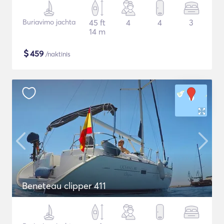
Buriavimo jachta
45 ft
4
4
3
14 m
$
459
/naktinis
Beneteau clipper 411