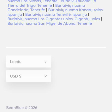
nuoma Los Silosas, Tenerifė
|
Burlaivių nuoma La
Tierra del Trigo, Tenerifė
|
Burlaivių nuoma
Candelaria, Tenerife
|
Burlaivių nuoma Kanarų salos,
Ispanija
|
Burlaivių nuoma Tenerifė, Ispanija
|
Burlaivių nuoma Los Gigantes uolos, Gigantų uolos
|
Burlaivių nuoma San Migel de Abona, Tenerifė
BednBlue © 2026