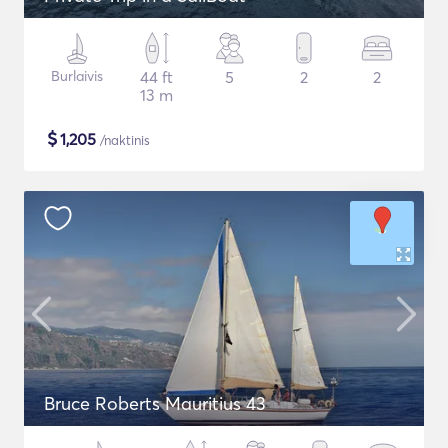
Burlaivis
44 ft
5
2
2
13 m
$
1,205
/naktinis
Bruce Roberts Mauritius 43