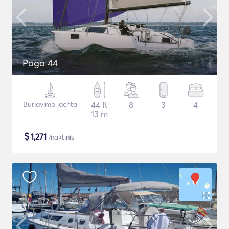
Pogo 44
Buriavimo jachta
44 ft
8
3
4
13 m
$
1,271
/naktinis