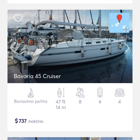
Bavaria 45 Cruiser
Buriavimo jachta
47 ft
8
4
4
14 m
$
737
/naktinis