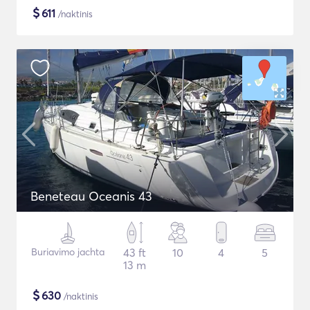
$
611
/naktinis
Beneteau Oceanis 43
Buriavimo jachta
43 ft
10
4
5
13 m
$
630
/naktinis