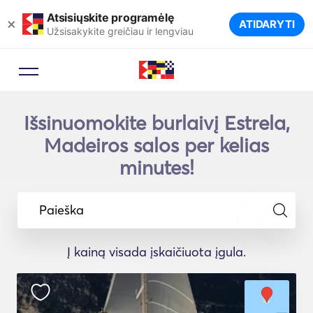
Atsisiųskite programėlę
×
ATIDARYTI
Užsisakykite greičiau ir lengviau
Išsinuomokite burlaivį Estrela,
Madeiros salos per kelias
minutes!
Paieška
Į kainą visada įskaičiuota įgula.