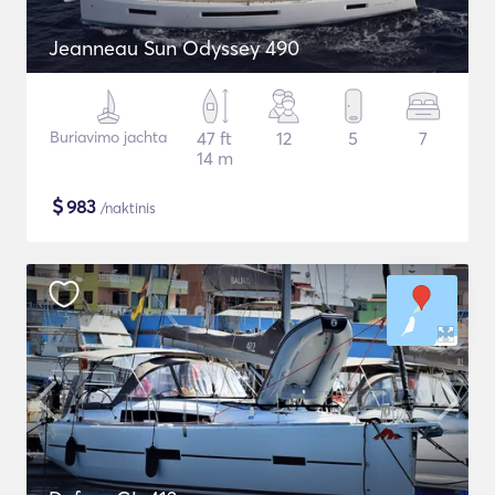
Jeanneau Sun Odyssey 490
Buriavimo jachta
47 ft
12
5
7
14 m
$
983
/naktinis