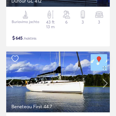
Dufour GL 412
Buriavimo jachta
43 ft
6
3
3
13 m
$
645
/naktinis
Beneteau First 44.7