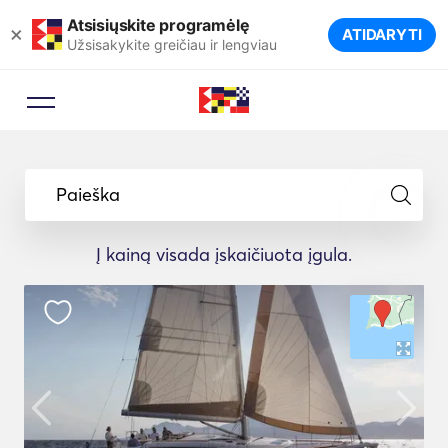
Atsisiųskite programėlę
×
ATIDARYTI
Užsisakykite greičiau ir lengviau
Paieška
Į kainą visada įskaičiuota įgula.