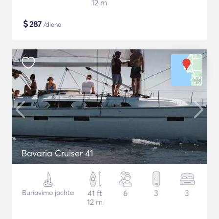
12 m
$
287
/diena
Bavaria Cruiser 41
Buriavimo jachta
41 ft
6
3
3
12 m