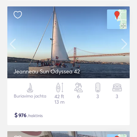
Jeanneau Sun Odyssea 42
Buriavimo jachta
42 ft
6
3
3
13 m
$
976
/naktinis