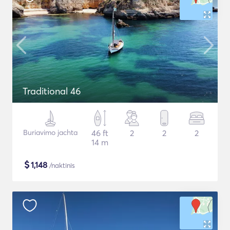
Traditional 46
Buriavimo jachta
46 ft
2
2
2
14 m
$
1,148
/naktinis