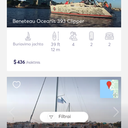
Beneteau Oceanis 393 Clipper
Buriavimo jachta
39 ft
4
2
2
12 m
$
436
/naktinis
Filtrai