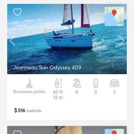
Jeanneau Sun Odyssey 409
Buriavimo jachta
40 ft
6
3
3
12 m
$
516
/naktinis