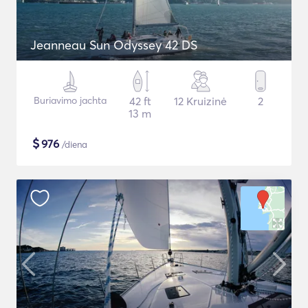
Jeanneau Sun Odyssey 42 DS
Buriavimo jachta
42 ft
12 Kruizinė
2
13 m
$
976
/diena