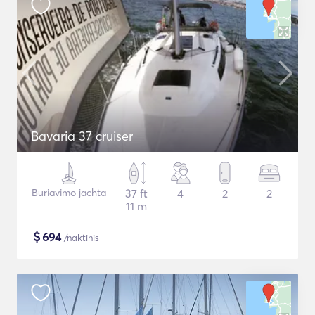
Bavaria 37 cruiser
Buriavimo jachta
37 ft
4
2
2
11 m
$
694
/naktinis