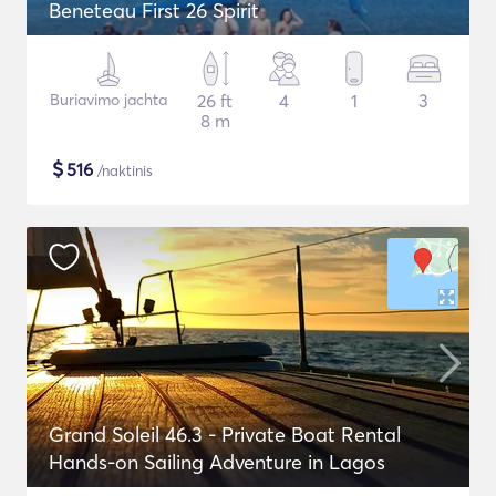
Beneteau First 26 Spirit
Buriavimo jachta
26 ft
4
1
3
8 m
$
516
/naktinis
Grand Soleil 46.3 - Private Boat Rental
Hands-on Sailing Adventure in Lagos