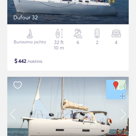
Dufour 32
Buriavimo jachta
32 ft
6
2
4
10 m
$
442
/naktinis