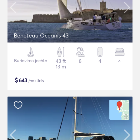
Beneteau Oceanis 43
Buriavimo jachta
43 ft
8
4
4
13 m
$
643
/naktinis