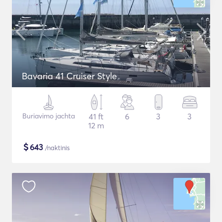
Bavaria 41 Cruiser Style
Buriavimo jachta
41 ft
6
3
3
12 m
$
643
/naktinis