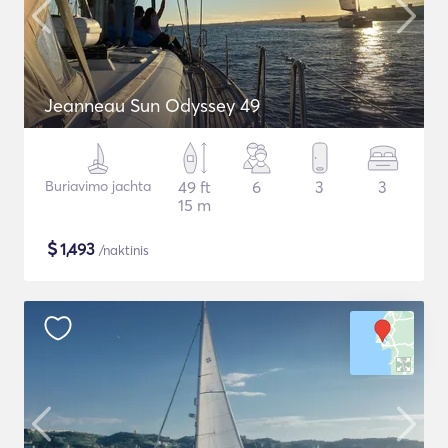
Jeanneau Sun Odyssey 49
Buriavimo jachta
49 ft
6
3
3
15 m
$
1,493
/naktinis