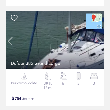
Dufour 385 Grand Large
Buriavimo jachta
39 ft
6
3
3
12 m
$
754
/naktinis