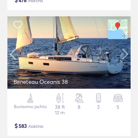
$
478
/naktinis
Beneteau Oceanis 38
Buriavimo jachta
38 ft
8
3
5
12 m
$
583
/naktinis