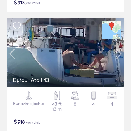
$
913
/naktinis
Dufour Atoll 43
Buriavimo jachta
43 ft
8
4
4
13 m
$
918
/naktinis