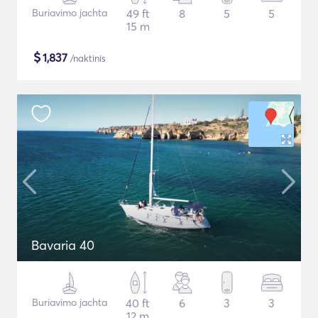
Buriavimo jachta
49 ft
8
5
5
15 m
$
1,837
/naktinis
Bavaria 40
Buriavimo jachta
40 ft
6
3
3
12 m