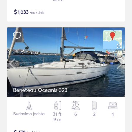
$
1,033
/naktinis
Beneteau Oceanis 323
Buriavimo jachta
31 ft
6
2
4
9 m