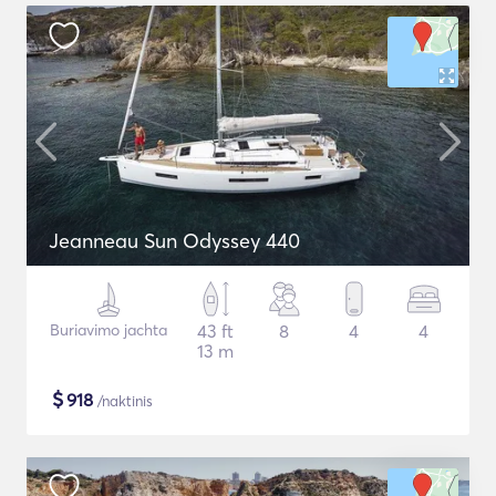
Jeanneau Sun Odyssey 440
Buriavimo jachta
43 ft
8
4
4
13 m
$
918
/naktinis