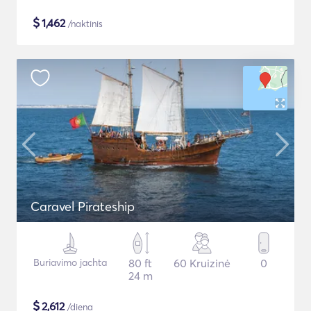
$
1,462
/naktinis
Caravel Pirateship
Buriavimo jachta
80 ft
60 Kruizinė
0
24 m
$
2,612
/diena