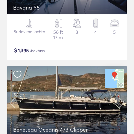
Bavaria 56
Buriavimo jachta
56 ft
8
4
5
17 m
$
1,395
/naktinis
Beneteau Oceanis 473 Clipper