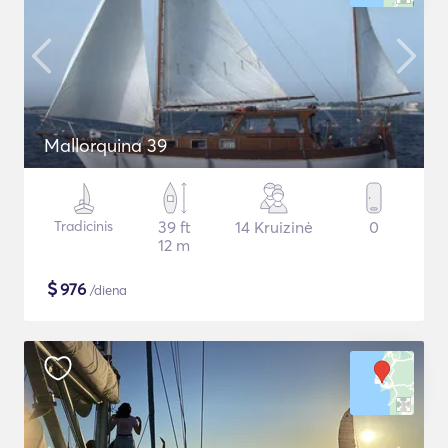
Mallorquina 39
Tradicinis
39 ft
14 Kruizinė
0
12 m
$
976
/diena