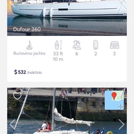
Dufour 360
Buriavimo jachta
33 ft
6
2
3
10 m
$
532
/naktinis