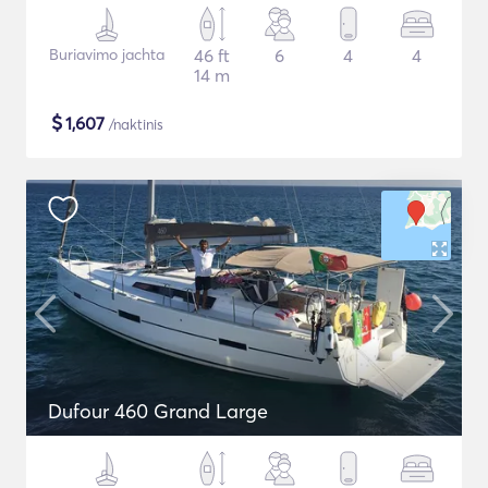
Buriavimo jachta
46 ft
6
4
4
14 m
$
1,607
/naktinis
Dufour 460 Grand Large