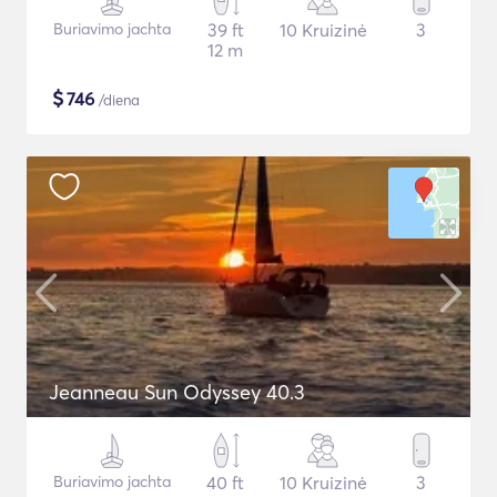
Buriavimo jachta
39 ft
10 Kruizinė
3
12 m
$
746
/diena
Jeanneau Sun Odyssey 40.3
Buriavimo jachta
40 ft
10 Kruizinė
3