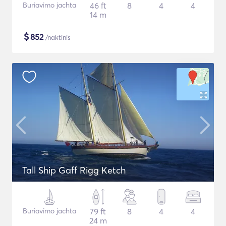
Buriavimo jachta
46 ft
8
4
4
14 m
$
852
/naktinis
Tall Ship Gaff Rigg Ketch
Buriavimo jachta
79 ft
8
4
4
24 m