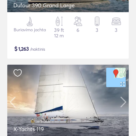
Dufour 390 Grand Large
Buriavimo jachta
39 ft
6
3
3
12 m
$
1,263
/naktinis
X-Yachts 119