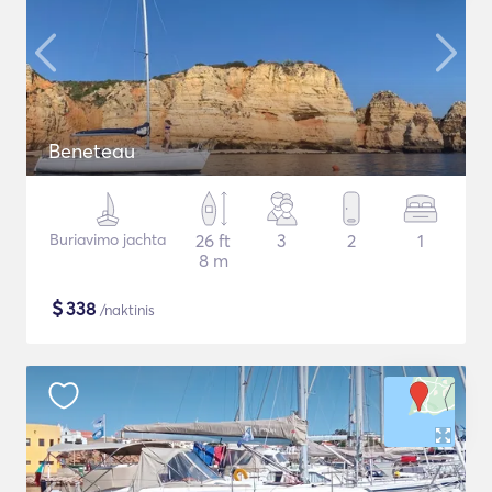
Beneteau
Buriavimo jachta
26 ft
3
2
1
8 m
$
338
/naktinis