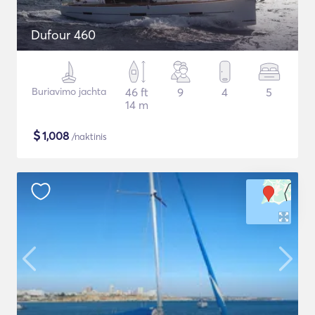
Dufour 460
Buriavimo jachta
46 ft
9
4
5
14 m
$
1,008
/naktinis