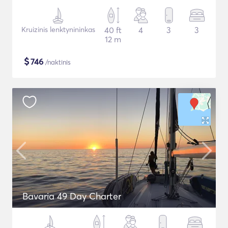
Kruizinis lenktynininkas
40 ft
4
3
3
12 m
$
746
/naktinis
Bavaria 49 Day Charter