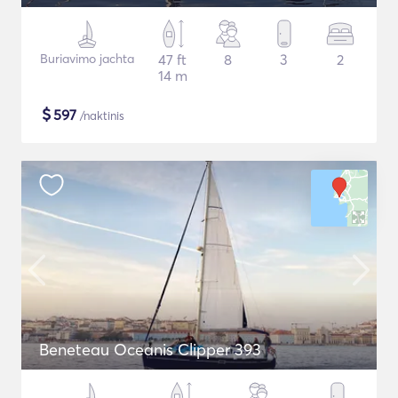
Buriavimo jachta
47 ft
8
3
2
14 m
$
597
/naktinis
Beneteau Oceanis Clipper 393