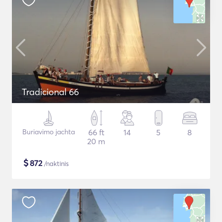
Tradicional 66
Buriavimo jachta
66 ft
14
5
8
20 m
$
872
/naktinis