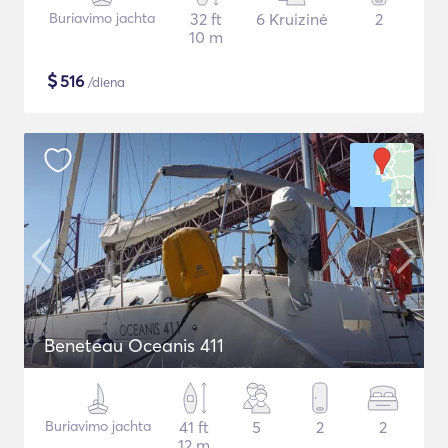
Buriavimo jachta
32 ft
6 Kruizinė
2
10 m
$
516
/diena
Beneteau Oceanis 411
Buriavimo jachta
41 ft
5
2
2
12 m