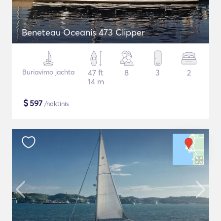
Beneteau Oceanis 473 Clipper
Buriavimo jachta
47 ft
8
3
2
14 m
$
597
/naktinis