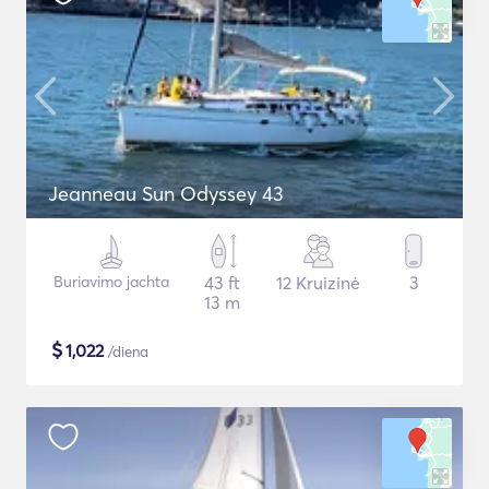
Jeanneau Sun Odyssey 43
Buriavimo jachta
43 ft
12 Kruizinė
3
13 m
$
1,022
/diena