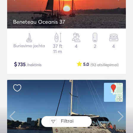
Beneteau Oceanis 37
Buriavimo jachta
37 ft
4
2
4
11 m
$
735
5.0
/naktinis
(92
atsiliepimai
)
Filtrai