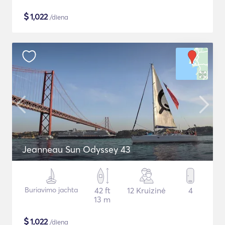
$
1,022
/diena
Jeanneau Sun Odyssey 43
Buriavimo jachta
42 ft
12 Kruizinė
4
13 m
$
1,022
/diena