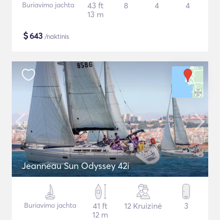
Buriavimo jachta
43 ft
8
4
4
13 m
$
643
/naktinis
Jeanneau Sun Odyssey 42i
Buriavimo jachta
41 ft
12 Kruizinė
3
12 m