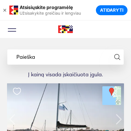
Atsisiųskite programėlę
×
ATIDARYTI
Užsisakykite greičiau ir lengviau
Paieška
Į kainą visada įskaičiuota įgula.