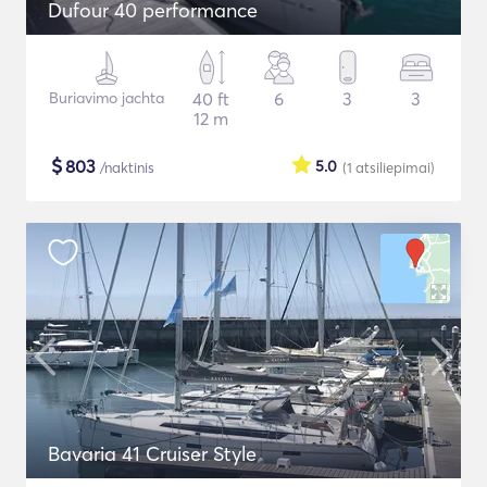
Dufour 40 performance
Buriavimo jachta
40 ft
6
3
3
12 m
$
803
5.0
/naktinis
(1
atsiliepimai
)
Bavaria 41 Cruiser Style