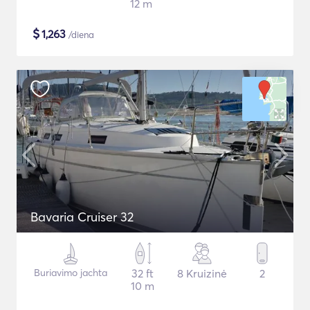
12 m
$
1,263
/diena
Bavaria Cruiser 32
Buriavimo jachta
32 ft
8 Kruizinė
2
10 m