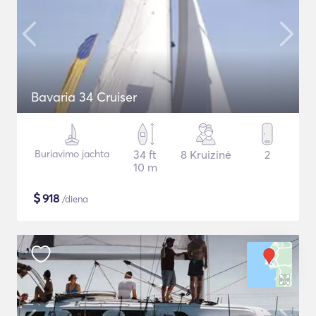
Bavaria 34 Cruiser
Buriavimo jachta
34 ft
8 Kruizinė
2
10 m
$
918
/diena