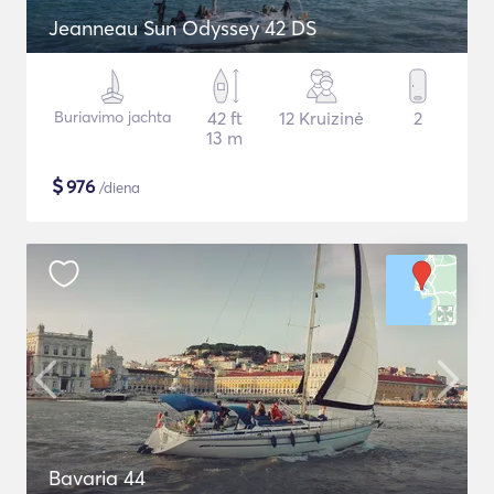
Jeanneau Sun Odyssey 42 DS
Buriavimo jachta
42 ft
12 Kruizinė
2
13 m
$
976
/diena
Bavaria 44