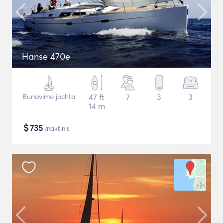
Hanse 470e
Buriavimo jachta
47 ft
7
3
3
14 m
$
735
/naktinis