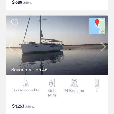
$
689
/diena
Bavaria Vision 46
Buriavimo jachta
46 ft
14 Kruizinė
3
14 m
$
1,263
/diena