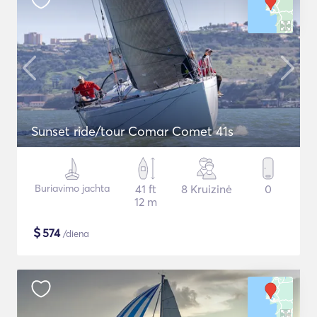
Sunset ride/tour Comar Comet 41s
Buriavimo jachta
41 ft
8 Kruizinė
0
12 m
$
574
/diena