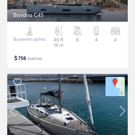
Bavaria C45
Buriavimo jachta
46 ft
8
4
4
14 m
$
758
/naktinis