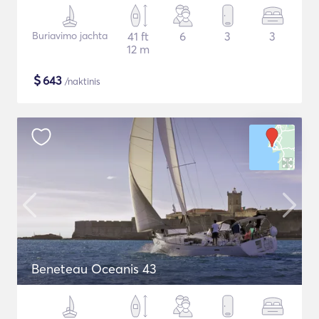
Buriavimo jachta
41 ft
6
3
3
12 m
$
643
/naktinis
Beneteau Oceanis 43