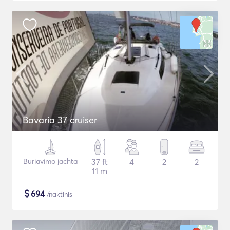
Bavaria 37 cruiser
Buriavimo jachta
37 ft
4
2
2
11 m
$
694
/naktinis