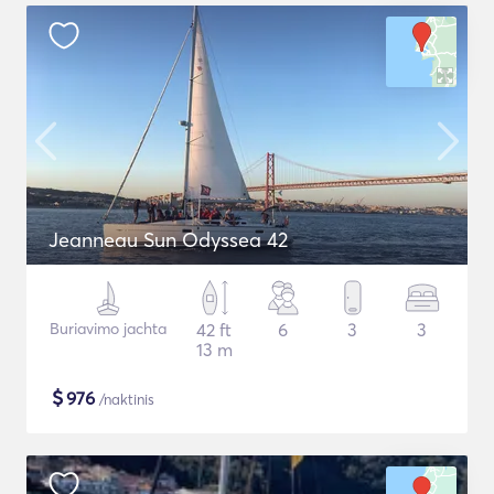
Jeanneau Sun Odyssea 42
Buriavimo jachta
42 ft
6
3
3
13 m
$
976
/naktinis