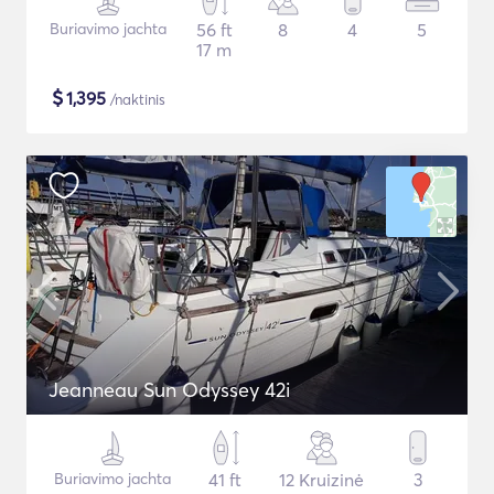
Buriavimo jachta
56 ft
8
4
5
17 m
$
1,395
/naktinis
Jeanneau Sun Odyssey 42i
Buriavimo jachta
41 ft
12 Kruizinė
3