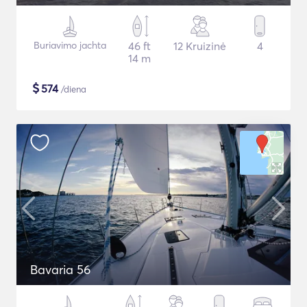
Buriavimo jachta
46 ft
12 Kruizinė
4
14 m
$
574
/diena
Bavaria 56