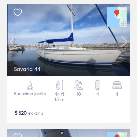
Bavaria 44
Buriavimo jachta
44 ft
10
4
4
13 m
$
620
/naktinis