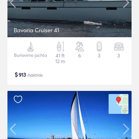
Bavaria Cruiser 41
Buriavimo jachta
41 ft
6
3
3
12 m
$
913
/naktinis