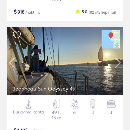
$
918
5.0
/naktinis
(82
atsiliepimai
)
Jeanneau Sun Odyssey 49
Buriavimo jachta
49 ft
6
3
3
15 m