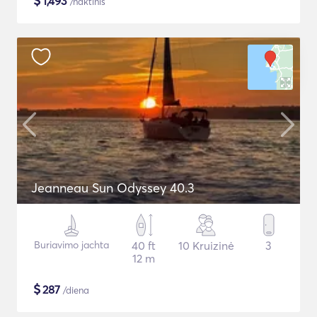
$
1,493
/naktinis
Jeanneau Sun Odyssey 40.3
Buriavimo jachta
40 ft
10 Kruizinė
3
12 m
$
287
/diena