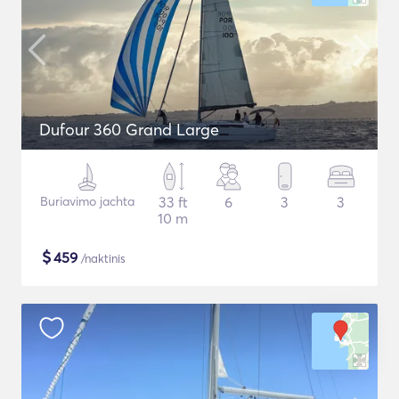
Dufour 360 Grand Large
Buriavimo jachta
33 ft
6
3
3
10 m
$
459
/naktinis