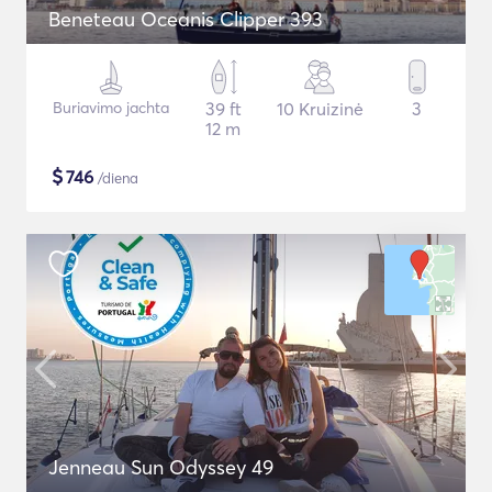
Beneteau Oceanis Clipper 393
Buriavimo jachta
39 ft
10 Kruizinė
3
12 m
$
746
/diena
Jenneau Sun Odyssey 49