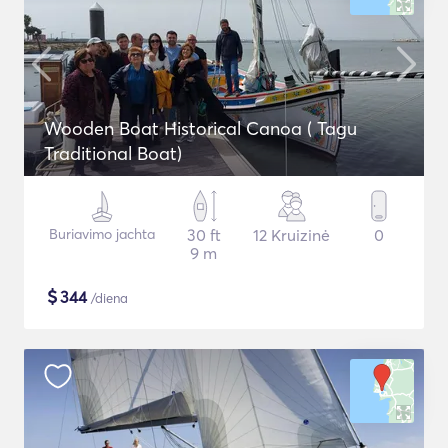
Wooden Boat Historical Canoa ( Tagu
Traditional Boat)
Buriavimo jachta
30 ft
12 Kruizinė
0
9 m
$
344
/diena