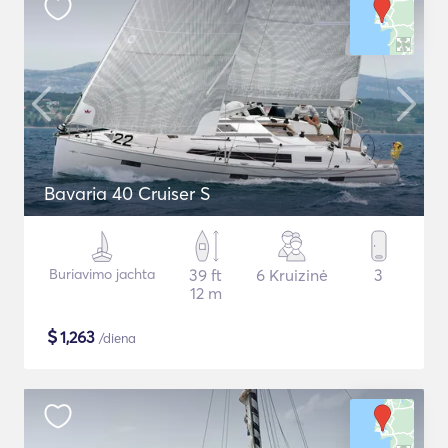
Bavaria 40 Cruiser S
Buriavimo jachta
39 ft
6 Kruizinė
3
12 m
$
1,263
/diena