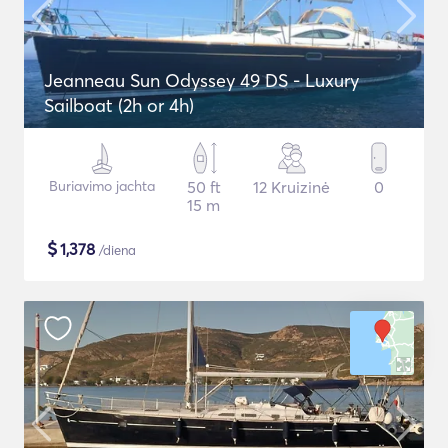
Jeanneau Sun Odyssey 49 DS - Luxury
Sailboat (2h or 4h)
Buriavimo jachta
50 ft
12 Kruizinė
0
15 m
$
1,378
/diena