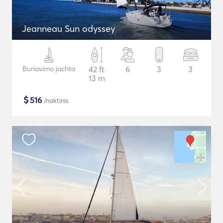
Jeanneau Sun odyssey
Buriavimo jachta
42 ft
6
3
3
13 m
$
516
/naktinis