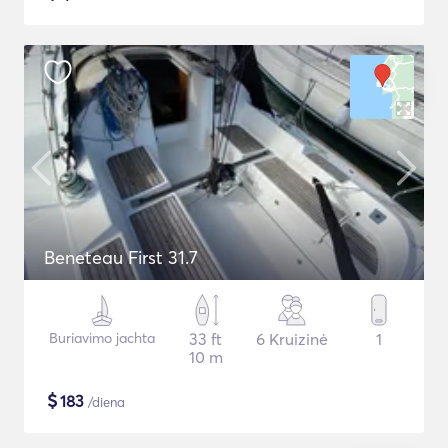
Beneteau First 31.7
Buriavimo jachta
33 ft
6 Kruizinė
1
10 m
$
183
/diena