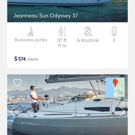
Jeanneau Sun Odyssey 37
Buriavimo jachta
37 ft
6 Kruizinė
3
11 m
$
574
/diena