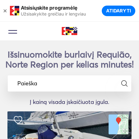
Atsisiųskite programėlę
×
ATIDARYTI
Užsisakykite greičiau ir lengviau
Išsinuomokite burlaivį Requião,
Norte Region per kelias minutes!
Paieška
Į kainą visada įskaičiuota įgula.