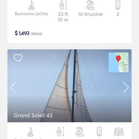
Buriavimo jachta
33 ft
10 Kruizinė
2
10 m
$
1,493
/diena
Grand Soleil 43