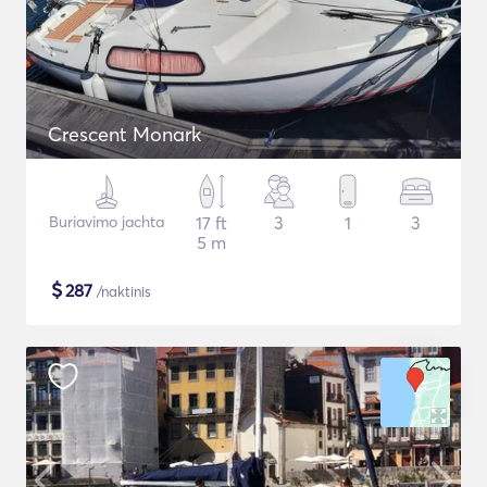
Crescent Monark
Buriavimo jachta
17 ft
3
1
3
5 m
$
287
/naktinis