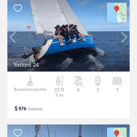
Yatlant 24
Buriavimo jachta
23 ft
6
2
1
7 m
$
976
/naktinis