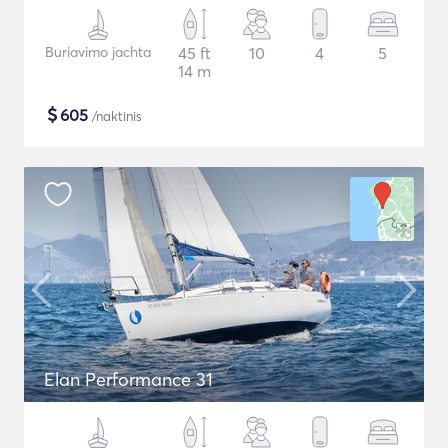
Buriavimo jachta
45 ft
10
4
5
14 m
$
605
/naktinis
Elan Performance 31