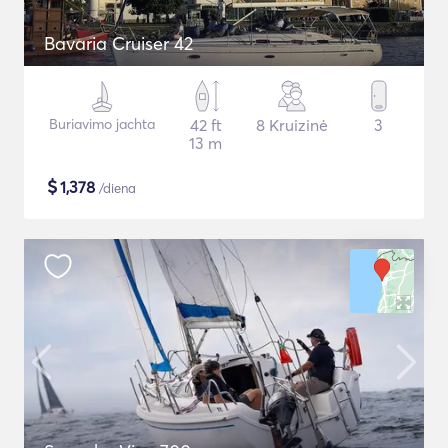
Bavaria Cruiser 42
Buriavimo jachta
42 ft
8 Kruizinė
3
13 m
$
1,378
/diena