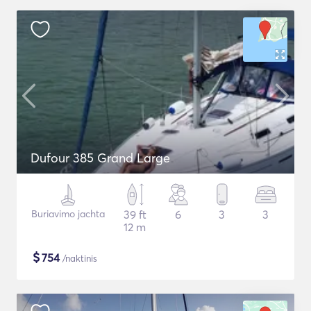
Dufour 385 Grand Large
Buriavimo jachta
39 ft
6
3
3
12 m
$
754
/naktinis