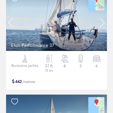
Elan Performance 37
Buriavimo jachta
37 ft
8
3
4
11 m
$
442
/naktinis