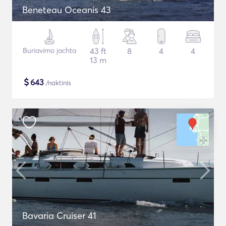
Beneteau Oceanis 43
Buriavimo jachta
43 ft
8
4
4
13 m
$
643
/naktinis
Bavaria Cruiser 41