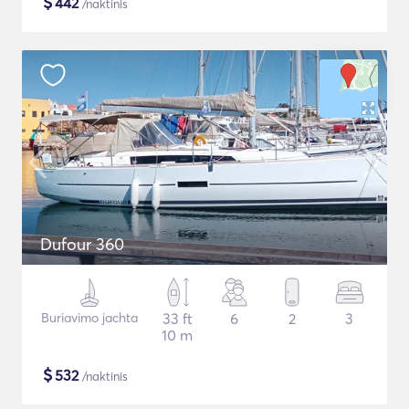
$
442
/naktinis
Dufour 360
Buriavimo jachta
33 ft
6
2
3
10 m
$
532
/naktinis