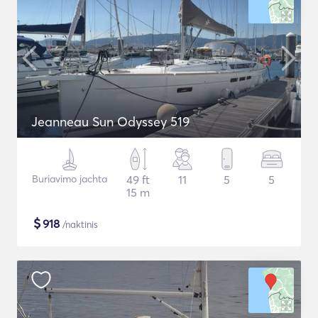
Jeanneau Sun Odyssey 519
Buriavimo jachta
49 ft
11
5
5
15 m
$
918
/naktinis