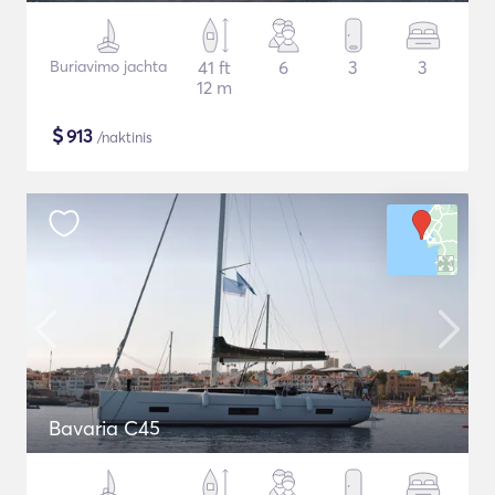
Buriavimo jachta
41 ft
6
3
3
12 m
$
913
/naktinis
Bavaria C45