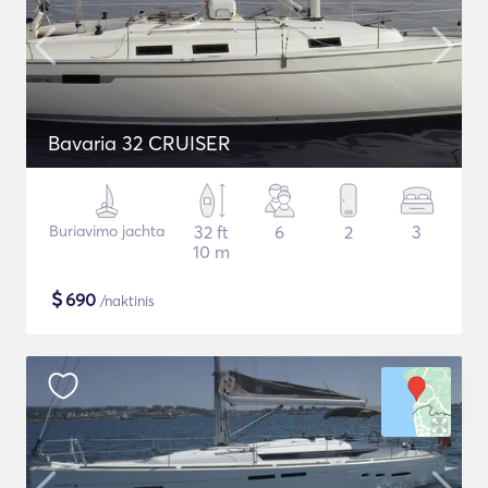
Bavaria 32 CRUISER
Buriavimo jachta
32 ft
6
2
3
10 m
$
690
/naktinis