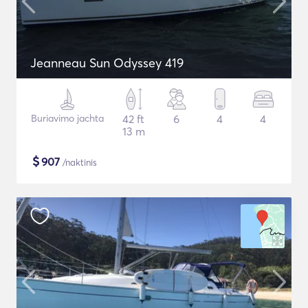
Jeanneau Sun Odyssey 419
Buriavimo jachta
42 ft
6
4
4
13 m
$
907
/naktinis