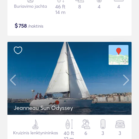
Buriavimo jachta
46 ft
8
4
4
14 m
$
758
/naktinis
Jeanneau Sun Odyssey
Kruizinis lenktynininkas
40 ft
6
3
3
12 m