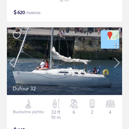
$
620
/naktinis
Dufour 32
Buriavimo jachta
32 ft
6
2
4
10 m