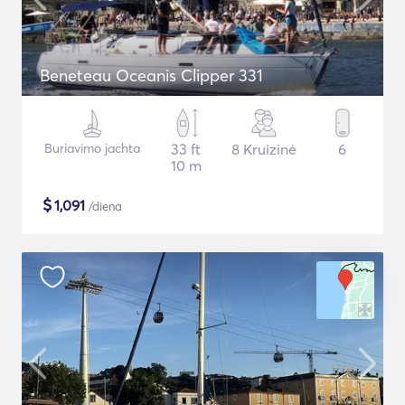
Beneteau Oceanis Clipper 331
Buriavimo jachta
33 ft
8 Kruizinė
6
10 m
$
1,091
/diena