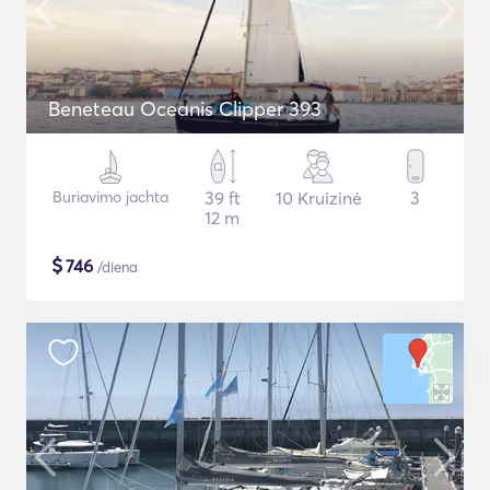
Beneteau Oceanis Clipper 393
Buriavimo jachta
39 ft
10 Kruizinė
3
12 m
$
746
/diena