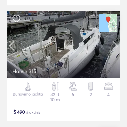
Hanse 315
Buriavimo jachta
32 ft
6
2
4
10 m
$
490
/naktinis