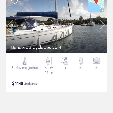
Beneteau Cyclades 50.4
Buriavimo jachta
52 ft
8
4
4
16 m
$
1,148
/naktinis