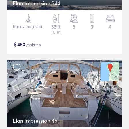
Elan Impression 344
Buriavimo jachta
33 ft
8
3
4
10 m
$
450
/naktinis
Elan Impression 45