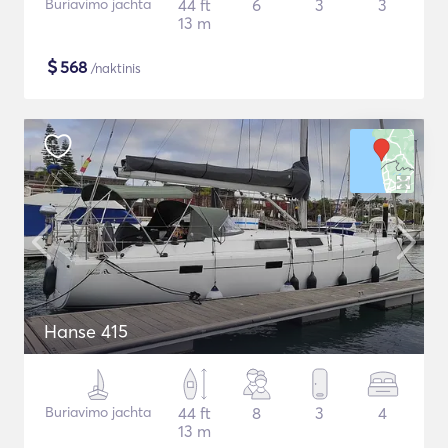
Buriavimo jachta
44 ft
6
3
3
13 m
$
568
/naktinis
Hanse 415
Buriavimo jachta
44 ft
8
3
4
13 m