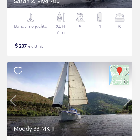
Sasanka Viva 700
Buriavimo jachta
24 ft
5
1
5
7 m
$
287
/naktinis
Moody 33 MK II