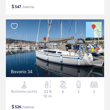
$
547
/naktinis
Bavaria 34
Buriavimo jachta
33 ft
6
3
3
10 m
$
526
/naktinis