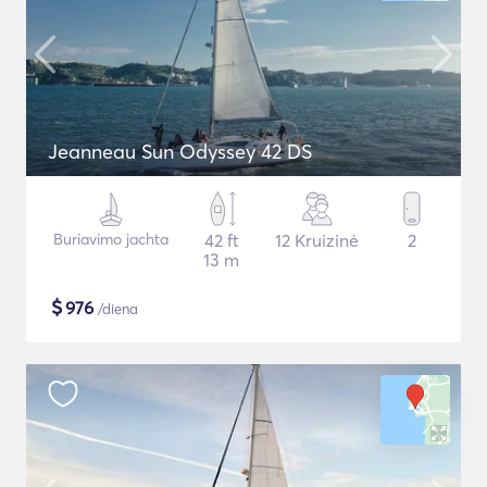
Jeanneau Sun Odyssey 42 DS
Buriavimo jachta
42 ft
12 Kruizinė
2
13 m
$
976
/diena