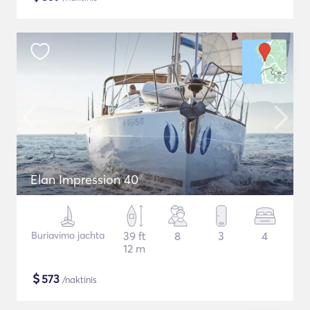
Elan Impression 40
Buriavimo jachta
39 ft
8
3
4
12 m
$
573
/naktinis