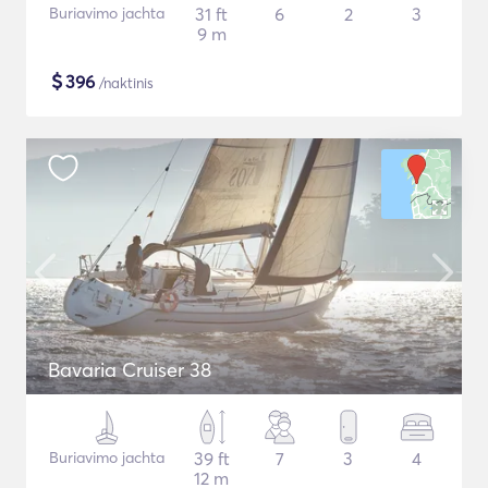
Buriavimo jachta
31 ft
6
2
3
9 m
$
396
/naktinis
Bavaria Cruiser 38
Buriavimo jachta
39 ft
7
3
4
12 m