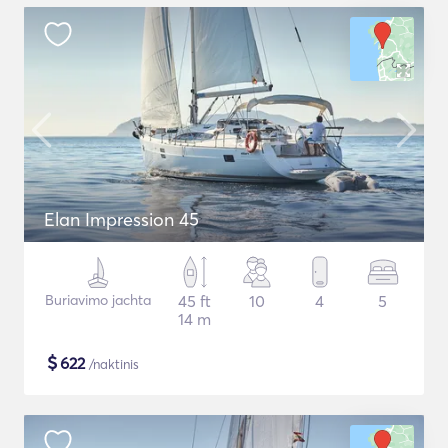
Elan Impression 45
Buriavimo jachta
45 ft
10
4
5
14 m
$
622
/naktinis