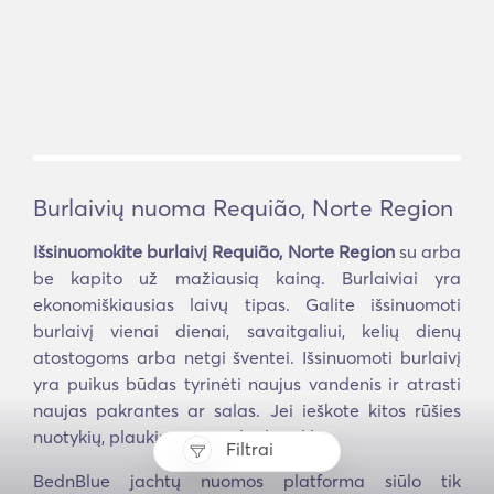
Burlaivių nuoma Requião, Norte Region
Išsinuomokite burlaivį Requião, Norte Region
su arba
be kapito už mažiausią kainą. Burlaiviai yra
ekonomiškiausias laivų tipas. Galite išsinuomoti
burlaivį vienai dienai, savaitgaliui, kelių dienų
atostogoms arba netgi šventei. Išsinuomoti burlaivį
yra puikus būdas tyrinėti naujus vandenis ir atrasti
naujas pakrantes ar salas. Jei ieškote kitos rūšies
nuotykių, plaukimas yra ideali veikla.
Filtrai
BednBlue jachtų nuomos platforma siūlo tik