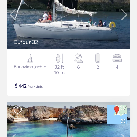
Dufour 32
Buriavimo jachta
32 ft
6
2
4
10 m
$
442
/naktinis