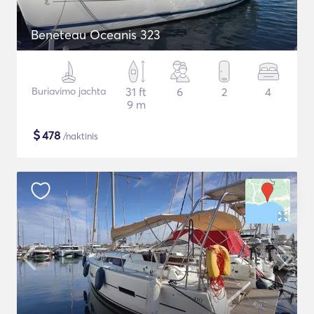
Beneteau Oceanis 323
Buriavimo jachta
31 ft
6
2
4
9 m
$
478
/naktinis