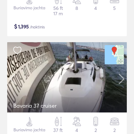
Buriavimo jachta
56 ft
8
4
5
17 m
$
1,395
/naktinis
Bavaria 37 cruiser
Buriavimo jachta
37 ft
4
2
2