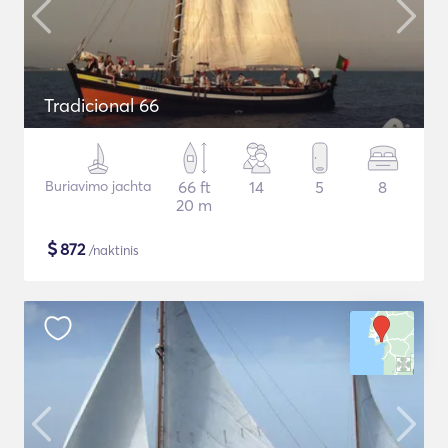
Tradicional 66
Buriavimo jachta
66 ft
14
5
8
20 m
$
872
/naktinis