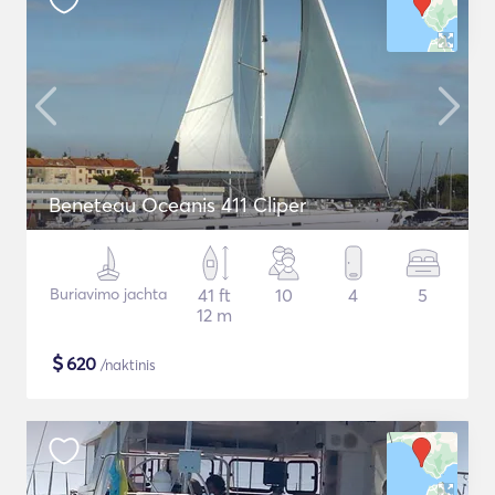
Beneteau Oceanis 411 Cliper
Buriavimo jachta
41 ft
10
4
5
12 m
$
620
/naktinis