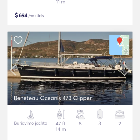
11 m
$
694
/naktinis
Beneteau Oceanis 473 Clipper
Buriavimo jachta
47 ft
8
3
2
14 m