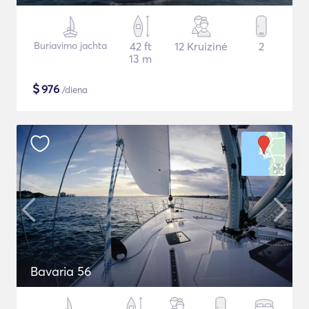
Buriavimo jachta
42 ft
12 Kruizinė
2
13 m
$
976
/diena
Bavaria 56