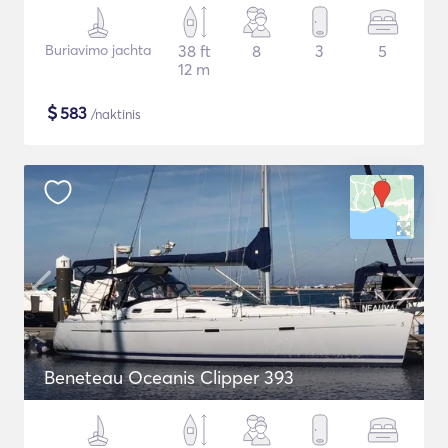
Buriavimo jachta
38 ft
8
3
5
12 m
$
583
/naktinis
Beneteau Oceanis Clipper 393