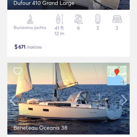
Dufour 410 Grand Large
Buriavimo jachta
41 ft
6
3
3
12 m
$
671
/naktinis
Beneteau Oceanis 38