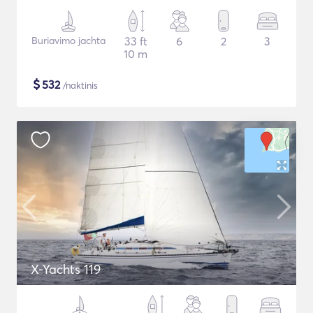
Buriavimo jachta
33 ft
6
2
3
10 m
$
532
/naktinis
X-Yachts 119