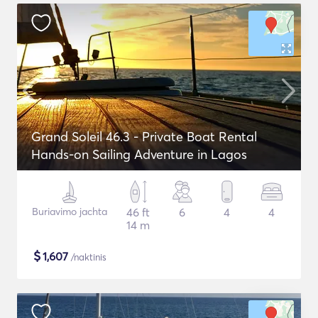
Grand Soleil 46.3 - Private Boat Rental
Hands-on Sailing Adventure in Lagos
Buriavimo jachta
46 ft
6
4
4
14 m
$
1,607
/naktinis