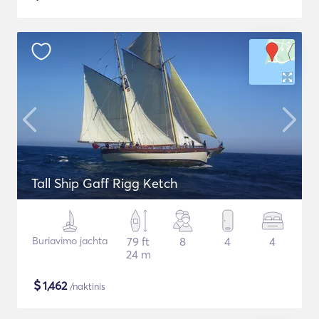
Tall Ship Gaff Rigg Ketch
Buriavimo jachta
79 ft
8
4
4
24 m
$
1,462
/naktinis