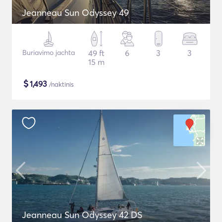
Jeanneau Sun Odyssey 49
Buriavimo jachta
49 ft
6
3
3
15 m
$
1,493
/naktinis
Jeanneau Sun Odyssey 42 DS