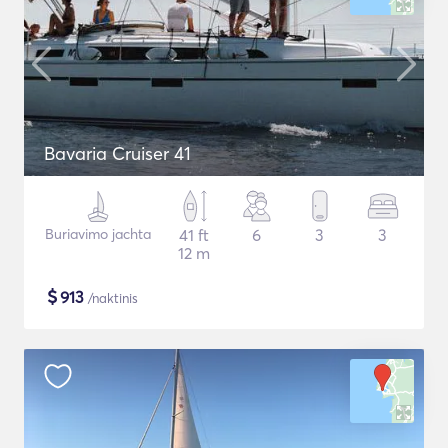
Bavaria Cruiser 41
Buriavimo jachta
41 ft
6
3
3
12 m
$
913
/naktinis