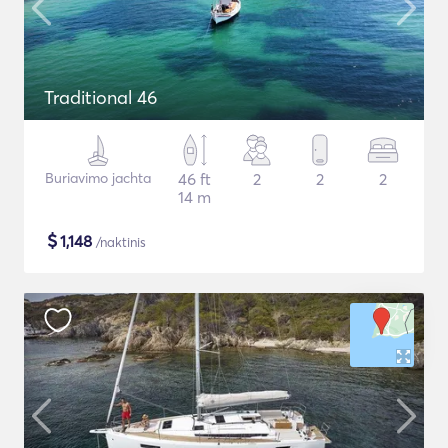
Traditional 46
Buriavimo jachta
46 ft
2
2
2
14 m
$
1,148
/naktinis