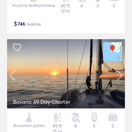
Kruizinis lenktynininkas
40 ft
4
3
3
12 m
$
746
/naktinis
Bavaria 49 Day Charter
Buriavimo jachta
49 ft
8
5
5
15 m