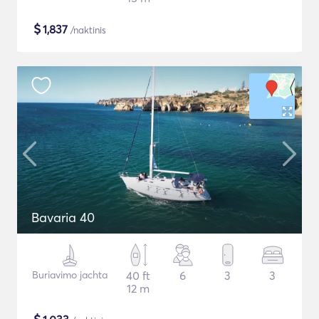
$
1,837
/naktinis
Bavaria 40
Buriavimo jachta
40 ft
6
3
3
12 m