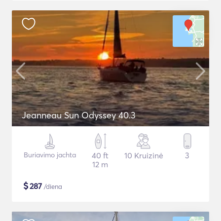
Jeanneau Sun Odyssey 40.3
Buriavimo jachta
40 ft
10 Kruizinė
3
12 m
$
287
/diena