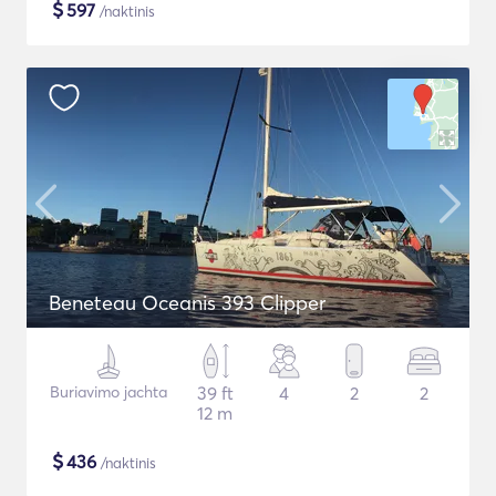
$
597
/naktinis
Beneteau Oceanis 393 Clipper
Buriavimo jachta
39 ft
4
2
2
12 m
$
436
/naktinis