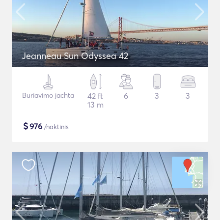
Jeanneau Sun Odyssea 42
Buriavimo jachta
42 ft
6
3
3
13 m
$
976
/naktinis