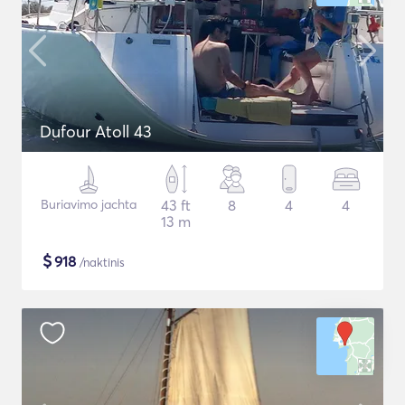
Dufour Atoll 43
Buriavimo jachta
43 ft
8
4
4
13 m
$
918
/naktinis