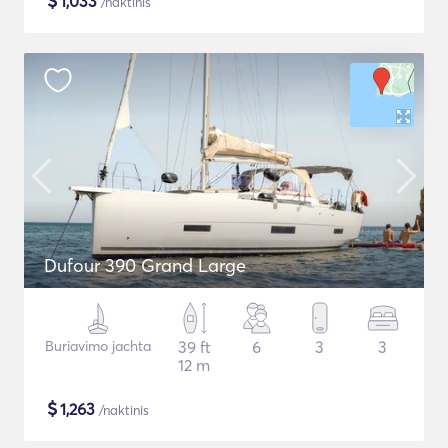
$
1,033
/naktinis
Dufour 390 Grand Large
Buriavimo jachta
39 ft
6
3
3
12 m
$
1,263
/naktinis