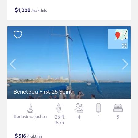
$
1,008
/naktinis
Beneteau First 26 Spirit
Buriavimo jachta
26 ft
4
1
3
8 m
$
516
/naktinis