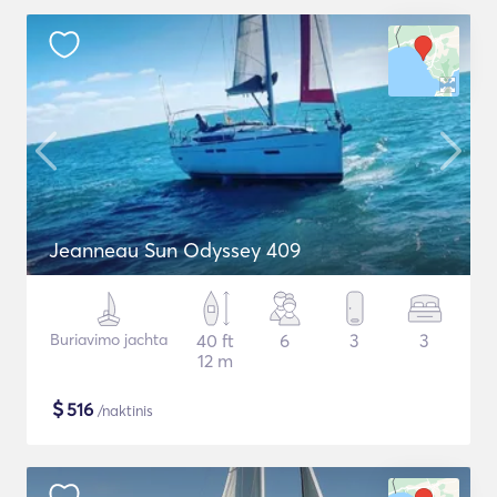
Jeanneau Sun Odyssey 409
Buriavimo jachta
40 ft
6
3
3
12 m
$
516
/naktinis