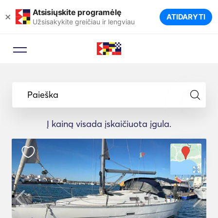
Atsisiųskite programėlę
×
ATIDARYTI
Užsisakykite greičiau ir lengviau
Paieška
Į kainą visada įskaičiuota įgula.