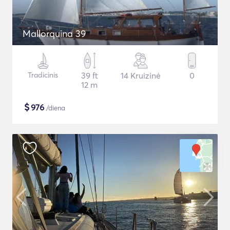
Mallorquina 39
Tradicinis
39 ft
14 Kruizinė
0
12 m
$
976
/diena