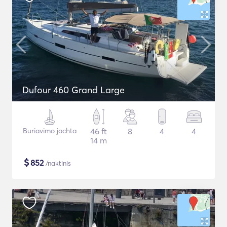
Dufour 460 Grand Large
Buriavimo jachta
46 ft
8
4
4
14 m
$
852
/naktinis