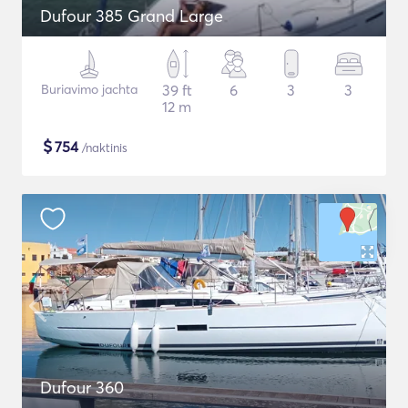
Dufour 385 Grand Large
Buriavimo jachta
39 ft
6
3
3
12 m
$
754
/naktinis
Dufour 360