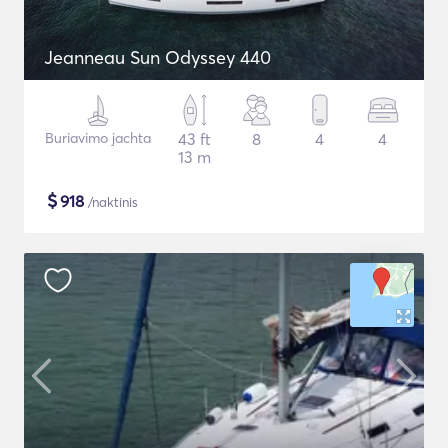
Jeanneau Sun Odyssey 440
Buriavimo jachta
43 ft
8
4
4
13 m
$
918
/naktinis