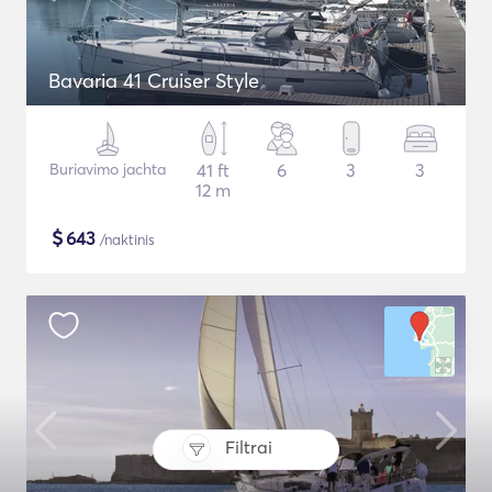
Bavaria 41 Cruiser Style
Buriavimo jachta
41 ft
6
3
3
12 m
$
643
/naktinis
Filtrai