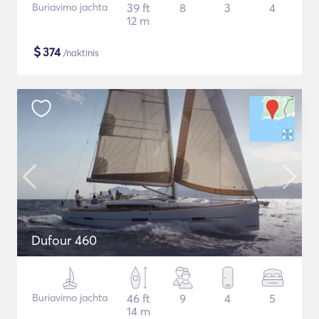
Buriavimo jachta
39 ft
8
3
4
12 m
$
374
/naktinis
Dufour 460
Buriavimo jachta
46 ft
9
4
5
14 m