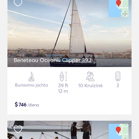
Beneteau Oceanis Clipper 393
Buriavimo jachta
39 ft
10 Kruizinė
3
12 m
$
746
/diena