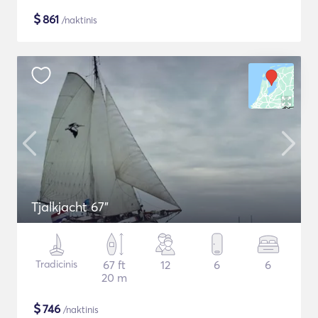
$
861
/naktinis
Tjalkjacht 67"
Tradicinis
67 ft
12
6
6
20 m
$
746
/naktinis