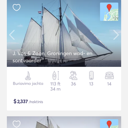
J. Vos & Zoon, Groningen wad- en
sontvaarder
Buriavimo jachta
113 ft
36
13
14
34 m
$
2,337
/naktinis