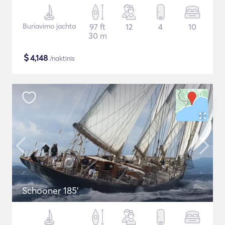
Buriavimo jachta
97 ft
12
4
10
30 m
$
4,148
/naktinis
Schooner 185'