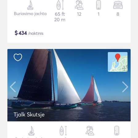
Buriavimo jachta
65 ft
12
1
8
20 m
$
434
/naktinis
Tjalk Skutsje