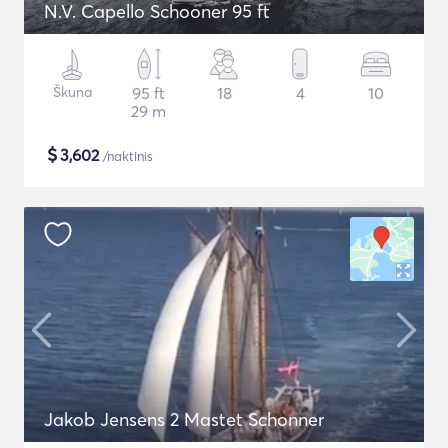
N.V. Capello Schooner 95 ft
Škuna
95 ft
18
4
10
29 m
$
3,602
/naktinis
Jakob Jensens 2 Mastet Schonner