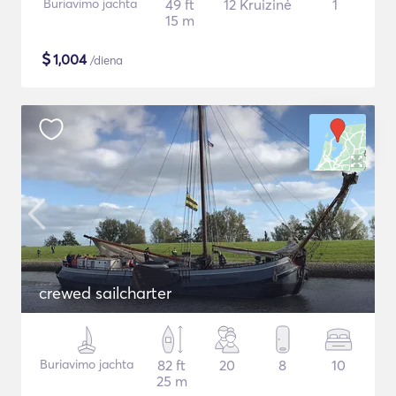
Buriavimo jachta
49 ft
12 Kruizinė
1
15 m
$
1,004
/diena
crewed sailcharter
Buriavimo jachta
82 ft
20
8
10
25 m