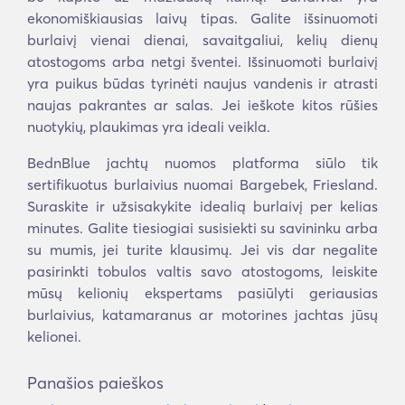
ekonomiškiausias laivų tipas. Galite išsinuomoti
burlaivį vienai dienai, savaitgaliui, kelių dienų
atostogoms arba netgi šventei. Išsinuomoti burlaivį
yra puikus būdas tyrinėti naujus vandenis ir atrasti
naujas pakrantes ar salas. Jei ieškote kitos rūšies
nuotykių, plaukimas yra ideali veikla.
BednBlue jachtų nuomos platforma siūlo tik
sertifikuotus burlaivius nuomai Bargebek, Friesland.
Suraskite ir užsisakykite idealią burlaivį per kelias
minutes. Galite tiesiogiai susisiekti su savininku arba
su mumis, jei turite klausimų. Jei vis dar negalite
pasirinkti tobulos valtis savo atostogoms, leiskite
mūsų kelionių ekspertams pasiūlyti geriausias
burlaivius, katamaranus ar motorines jachtas jūsų
kelionei.
Panašios paieškos