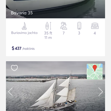
Bavaria 35
Buriavimo jachta
35 ft
7
3
4
11 m
$
437
/naktinis