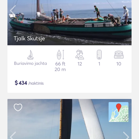
Tjalk Skutsje
Buriavimo jachta
66 ft
12
1
10
20 m
$
434
/naktinis