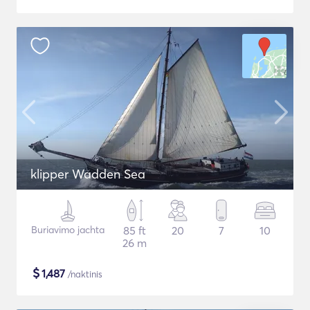
klipper Wadden Sea
Buriavimo jachta
85 ft
20
7
10
26 m
$
1,487
/naktinis