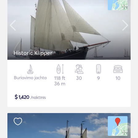
Historic Klipper
Buriavimo jachta
118 ft
30
9
10
36 m
$
1,420
/naktinis