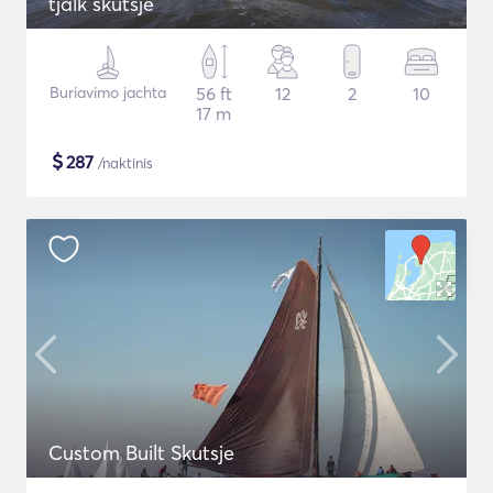
tjalk skutsje
Buriavimo jachta
56 ft
12
2
10
17 m
$
287
/naktinis
Custom Built Skutsje