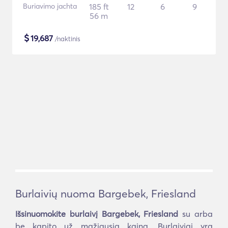
Buriavimo jachta
185 ft
12
6
9
56 m
$
19,687
/naktinis
Burlaivių nuoma Bargebek, Friesland
Išsinuomokite burlaivį Bargebek, Friesland
su arba
be kapito už mažiausią kainą. Burlaiviai yra