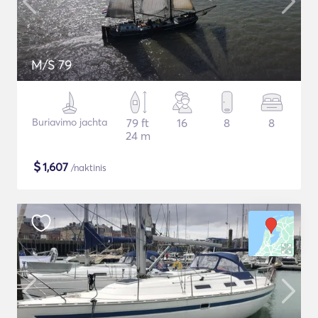
M/S 79
Buriavimo jachta
79 ft
16
8
8
24 m
$
1,607
/naktinis