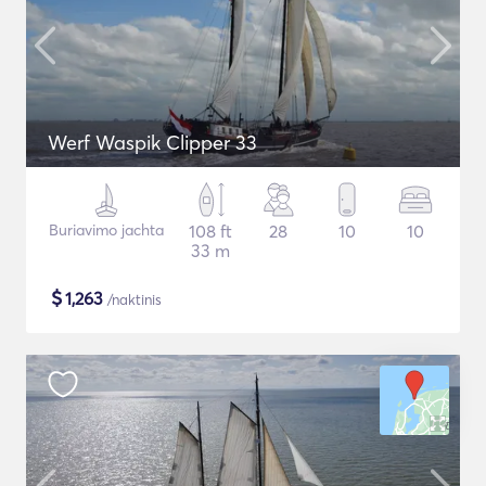
Werf Waspik Clipper 33
Buriavimo jachta
108 ft
28
10
10
33 m
$
1,263
/naktinis