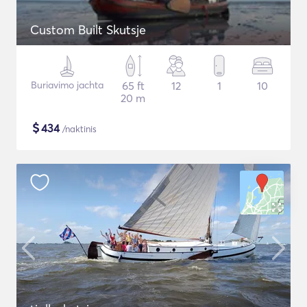
Custom Built Skutsje
Buriavimo jachta
65 ft
12
1
10
20 m
$
434
/naktinis