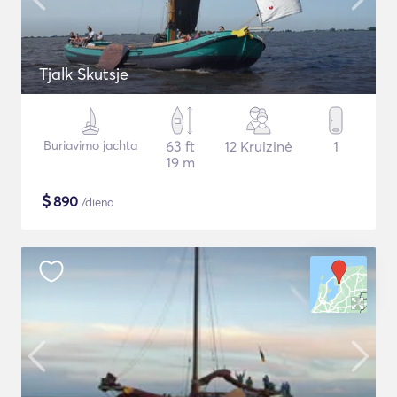
Tjalk Skutsje
Buriavimo jachta
63 ft
12 Kruizinė
1
19 m
$
890
/diena