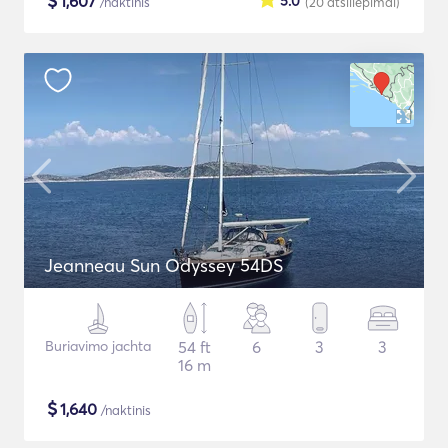
$
1,607
5.0
/naktinis
(20
atsiliepimai
)
Jeanneau Sun Odyssey 54DS
Buriavimo jachta
54 ft
6
3
3
16 m
$
1,640
/naktinis