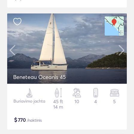
Beneteau Oceanis 45
Buriavimo jachta
45 ft
10
4
5
14 m
$
770
/naktinis