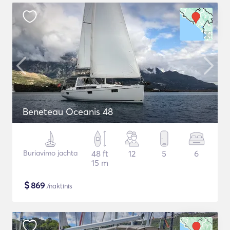
Beneteau Oceanis 48
Buriavimo jachta
48 ft
12
5
6
15 m
$
869
/naktinis