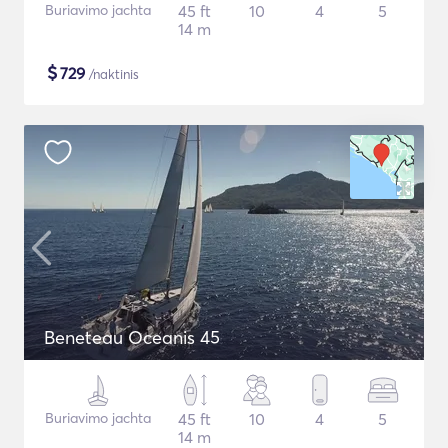
Buriavimo jachta
45 ft
10
4
5
14 m
$
729
/naktinis
Beneteau Oceanis 45
Buriavimo jachta
45 ft
10
4
5
14 m