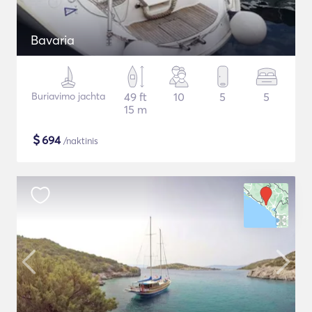
Bavaria
Buriavimo jachta
49 ft
10
5
5
15 m
$
694
/naktinis