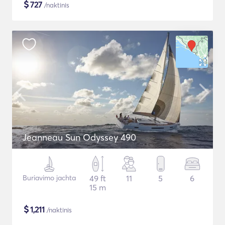
$
727
/naktinis
Jeanneau Sun Odyssey 490
Buriavimo jachta
49 ft
11
5
6
15 m
$
1,211
/naktinis