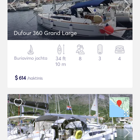
Dufour 360 Grand Large
Buriavimo jachta
34 ft
8
3
4
10 m
$
614
/naktinis