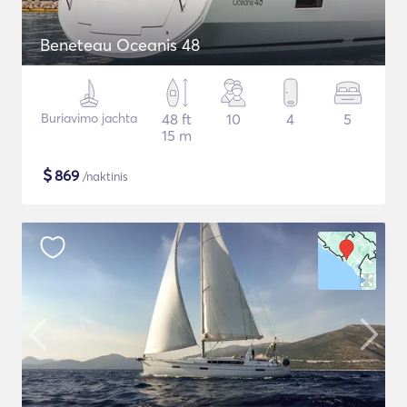
Beneteau Oceanis 48
Buriavimo jachta
48 ft
10
4
5
15 m
$
869
/naktinis