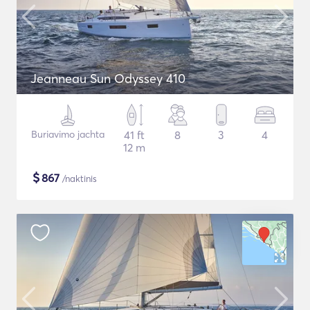
Jeanneau Sun Odyssey 410
Buriavimo jachta
41 ft
8
3
4
12 m
$
867
/naktinis