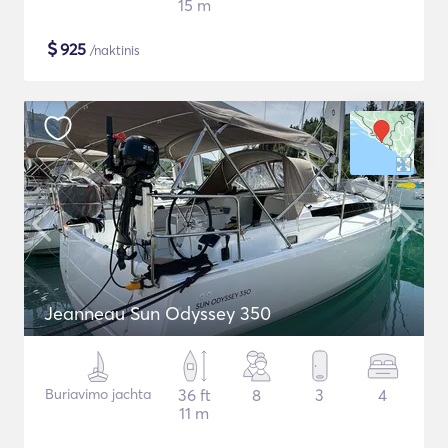
15 m
$
925
/naktinis
Jeanneau Sun Odyssey 350
Buriavimo jachta
36 ft
8
3
4
11 m