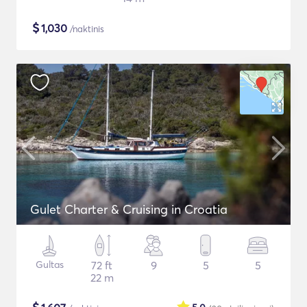
$
1,030
/naktinis
Gulet Charter & Cruising in Croatia
Gultas
72 ft
9
5
5
22 m