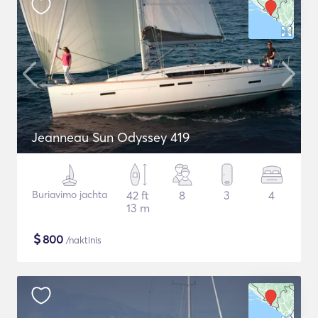
Jeanneau Sun Odyssey 419
Buriavimo jachta
42 ft
8
3
4
13 m
$
800
/naktinis