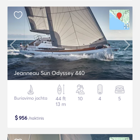
Jeanneau Sun Odyssey 440
Buriavimo jachta
44 ft
10
4
5
13 m
$
956
/naktinis