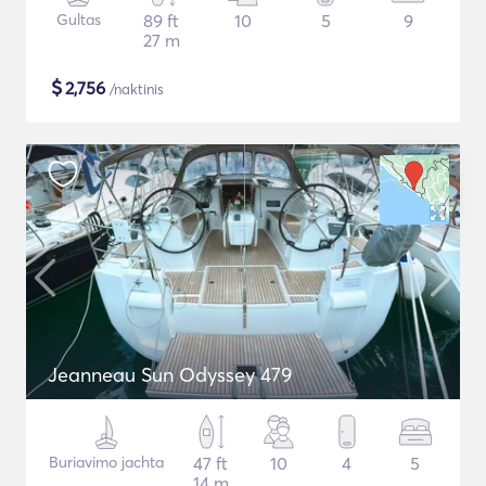
Gultas
89 ft
10
5
9
27 m
$
2,756
/naktinis
Jeanneau Sun Odyssey 479
Buriavimo jachta
47 ft
10
4
5
14 m