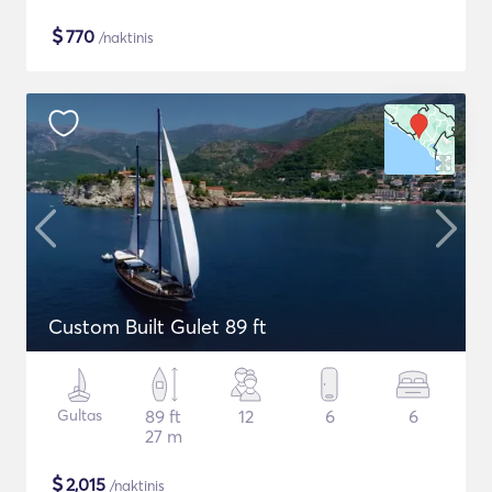
$
770
/naktinis
Custom Built Gulet 89 ft
Gultas
89 ft
12
6
6
27 m
$
2,015
/naktinis