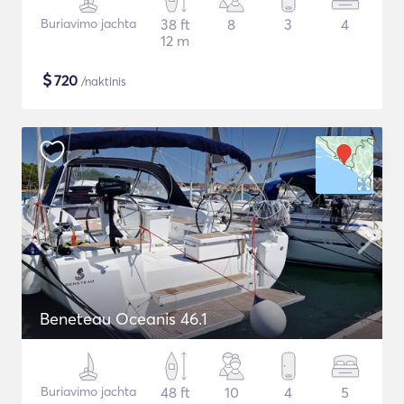
Buriavimo jachta
38 ft
8
3
4
12 m
$
720
/naktinis
Beneteau Oceanis 46.1
Buriavimo jachta
48 ft
10
4
5