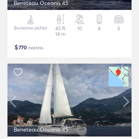
Beneteau Oceanis 45
Buriavimo jachta
45 ft
10
4
5
14 m
$
770
/naktinis
Beneteau Oceanis 45