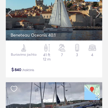
Beneteau Oceanis 40.1
Buriavimo jachta
41 ft
7
3
4
12 m
$
840
/naktinis