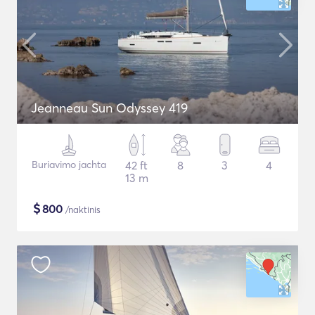
Jeanneau Sun Odyssey 419
Buriavimo jachta
42 ft
8
3
4
13 m
$
800
/naktinis