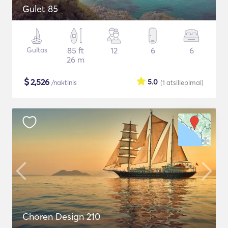
Gulet 85
Gultas
85 ft
12
6
6
26 m
$
2,526
5.0
/naktinis
(1
atsiliepimai
)
Choren Design 210