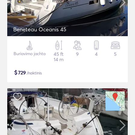
Beneteau Oceanis 45
Buriavimo jachta
45 ft
9
4
5
14 m
$
729
/naktinis