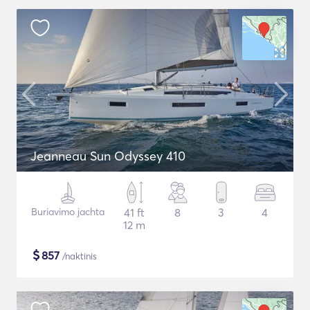
Jeanneau Sun Odyssey 410
Buriavimo jachta
41 ft
8
3
4
12 m
$
857
/naktinis