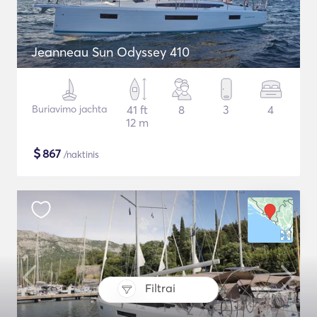
Jeanneau Sun Odyssey 410
Buriavimo jachta
41 ft
8
3
4
12 m
$
867
/naktinis
Filtrai