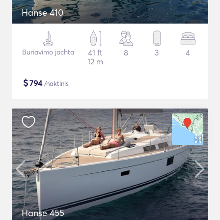
Hanse 410
Buriavimo jachta
41 ft
8
3
4
12 m
$
794
/naktinis
Hanse 455