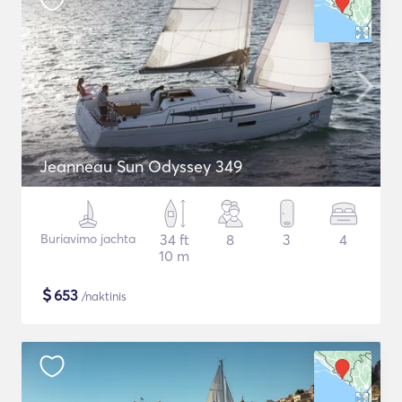
Jeanneau Sun Odyssey 349
Buriavimo jachta
34 ft
8
3
4
10 m
$
653
/naktinis