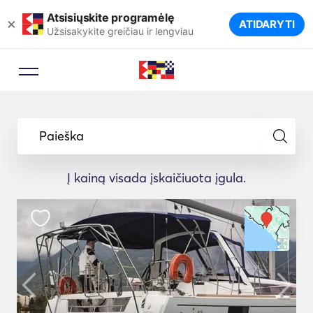
Atsisiųskite programėlę
×
ATIDARYTI
Užsisakykite greičiau ir lengviau
Paieška
Į kainą visada įskaičiuota įgula.