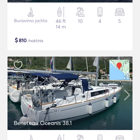
Buriavimo jachta
46 ft
10
4
5
14 m
$
810
/naktinis
Beneteau Oceanis 38.1