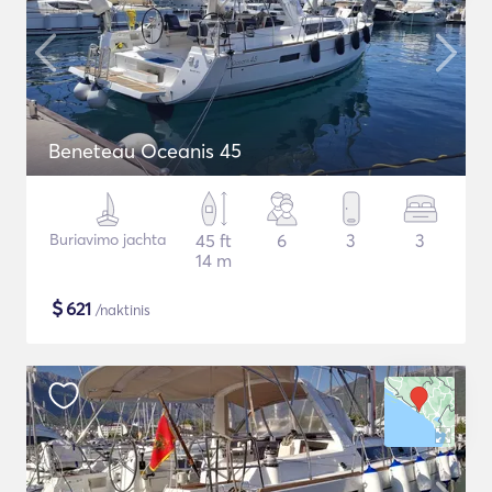
Beneteau Oceanis 45
Buriavimo jachta
45 ft
6
3
3
14 m
$
621
/naktinis