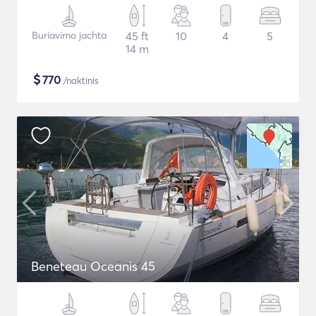
Buriavimo jachta
45 ft
10
4
5
14 m
$
770
/naktinis
Beneteau Oceanis 45