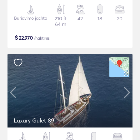
Buriavimo jachta
210 ft
42
18
20
64 m
$
22,970
/naktinis
Luxury Gulet 89