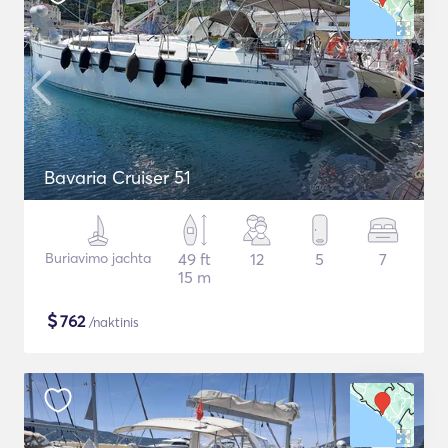
Bavaria Cruiser 51
Buriavimo jachta
49 ft
12
5
7
15 m
$
762
/naktinis