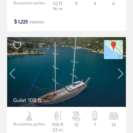
Buriavimo jachta
52 ft
9
4
6
16 m
$
1,225
/naktinis
Gulet 108 ft
Buriavimo jachta
108 ft
12
7
14
33 m