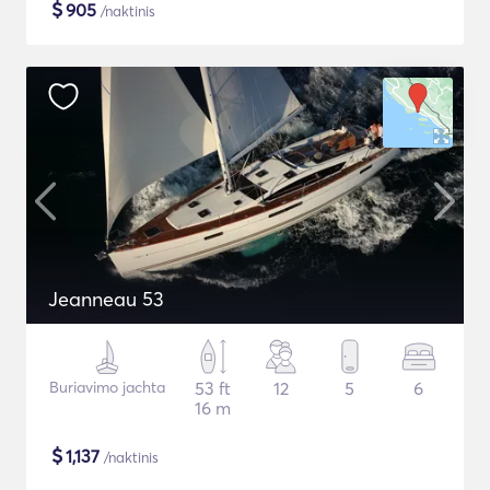
$
905
/naktinis
Jeanneau 53
Buriavimo jachta
53 ft
12
5
6
16 m
$
1,137
/naktinis