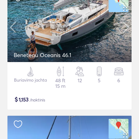
Beneteau Oceanis 46.1
Buriavimo jachta
48 ft
12
5
6
15 m
$
1,153
/naktinis