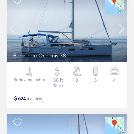
Beneteau Oceanis 38.1
Buriavimo jachta
38 ft
8
3
4
12 m
$
624
/naktinis