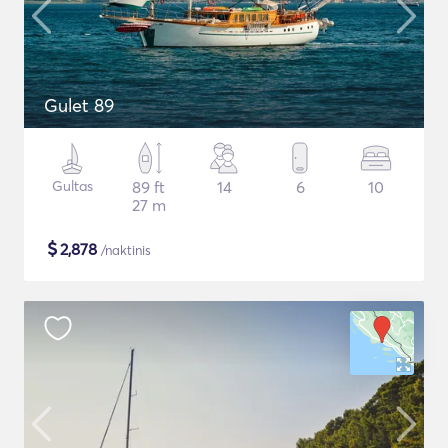
Gulet 89
Gultas
89 ft
14
6
10
27 m
$
2,878
/naktinis