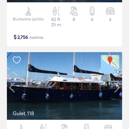
Buriavimo jachta
82 ft
8
4
4
25 m
$
2,756
/naktinis
Gulet 118