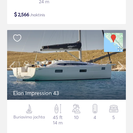
24 m
$
2,566
/naktinis
Elan Impression 43
Buriavimo jachta
45 ft
10
4
5
14 m