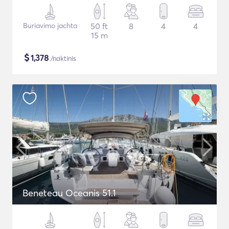
Buriavimo jachta
50 ft
8
4
4
15 m
$
1,378
/naktinis
Beneteau Oceanis 51.1