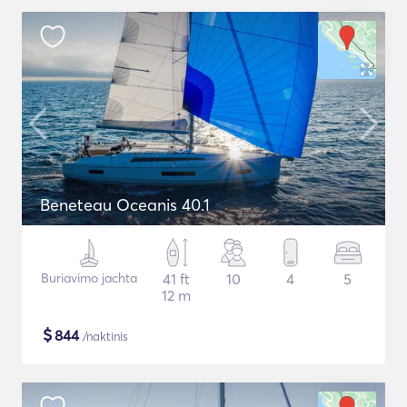
Beneteau Oceanis 40.1
Buriavimo jachta
41 ft
10
4
5
12 m
$
844
/naktinis