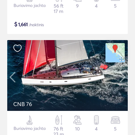
Buriavimo jachta
56 ft
9
4
5
17 m
$
1,661
/naktinis
CNB 76
Buriavimo jachta
76 ft
10
4
5
23 m