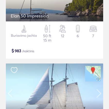
Elan 50 Impression
Buriavimo jachta
50 ft
12
6
7
15 m
$
983
/naktinis