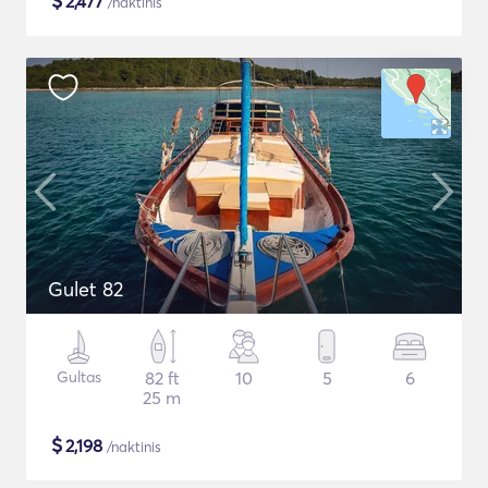
$
2,477
/naktinis
Gulet 82
Gultas
82 ft
10
5
6
25 m
$
2,198
/naktinis