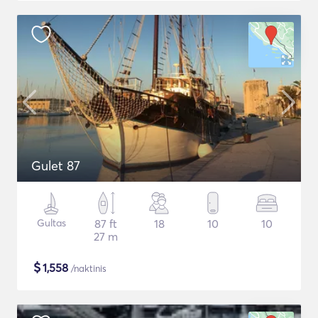
Gulet 87
Gultas
87 ft
18
10
10
27 m
$
1,558
/naktinis