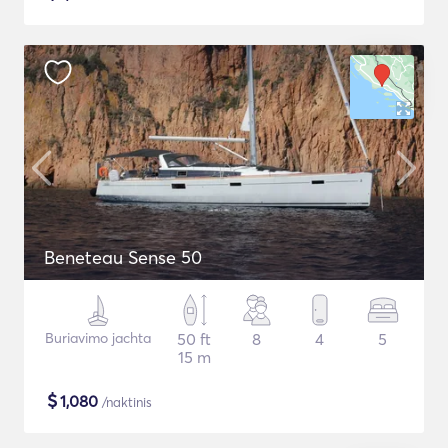
Beneteau Sense 50
Buriavimo jachta
50 ft
8
4
5
15 m
$
1,080
/naktinis