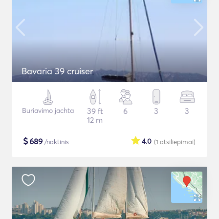
Bavaria 39 cruiser
Buriavimo jachta
39 ft
6
3
3
12 m
$
689
4.0
/naktinis
(1
atsiliepimai
)