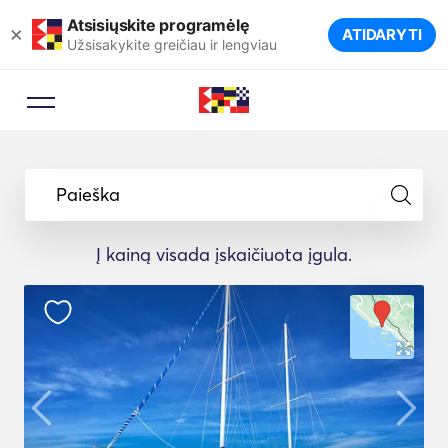
Atsisiųskite programėlę
×
ATIDARYTI
Užsisakykite greičiau ir lengviau
Paieška
Į kainą visada įskaičiuota įgula.