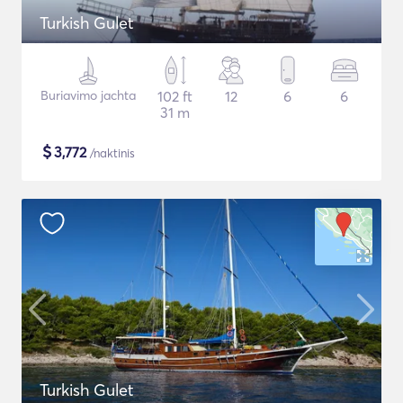
Turkish Gulet
Buriavimo jachta
102 ft
12
6
6
31 m
$
3,772
/naktinis
Turkish Gulet