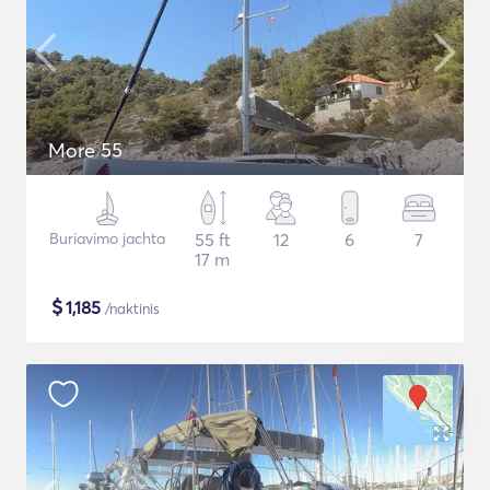
More 55
Buriavimo jachta
55 ft
12
6
7
17 m
$
1,185
/naktinis