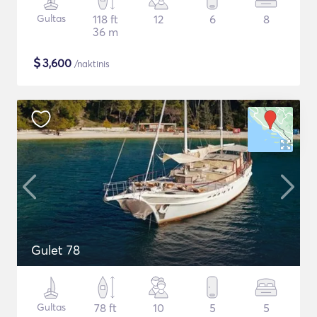
Gultas
118 ft
12
6
8
36 m
$
3,600
/naktinis
Gulet 78
Gultas
78 ft
10
5
5