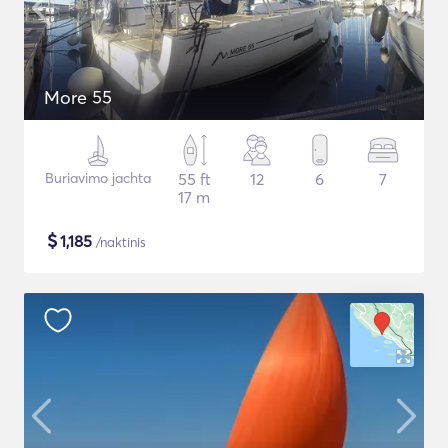
More 55
Buriavimo jachta
55 ft
12
6
7
17 m
$
1,185
/naktinis