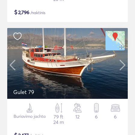
$
2,796
/naktinis
Gulet 79
Buriavimo jachta
79 ft
12
6
6
24 m