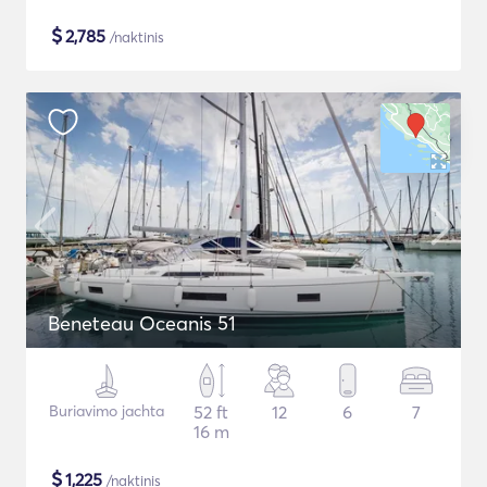
$
2,785
/naktinis
Beneteau Oceanis 51
Buriavimo jachta
52 ft
12
6
7
16 m
$
1,225
/naktinis