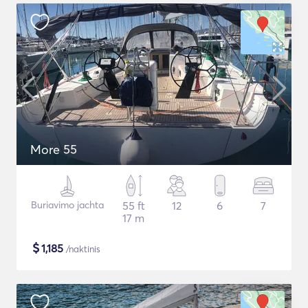
More 55
Buriavimo jachta
55 ft
12
6
7
17 m
$
1,185
/naktinis