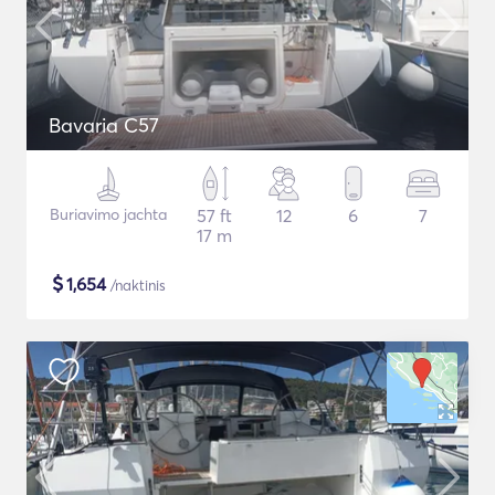
Bavaria C57
Buriavimo jachta
57 ft
12
6
7
17 m
$
1,654
/naktinis