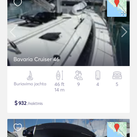
Bavaria Cruiser 46
Buriavimo jachta
46 ft
9
4
5
14 m
$
932
/naktinis