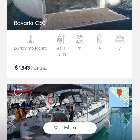
Bavaria C50
Buriavimo jachta
50 ft
12
6
7
15 m
$
1,343
/naktinis
Filtrai