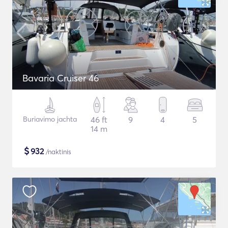
Bavaria Cruiser 46
Buriavimo jachta
46 ft
9
4
5
14 m
$
932
/naktinis