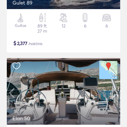
Gulet 89
Gultas
89 ft
12
6
6
27 m
$
2,377
/naktinis
Elan 50