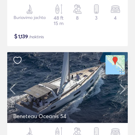
Buriavimo jachta
48 ft
8
3
4
15 m
$
1,139
/naktinis
Beneteau Oceanis 54