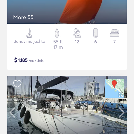
More 55
Buriavimo jachta
55 ft
12
6
7
17 m
$
1,185
/naktinis