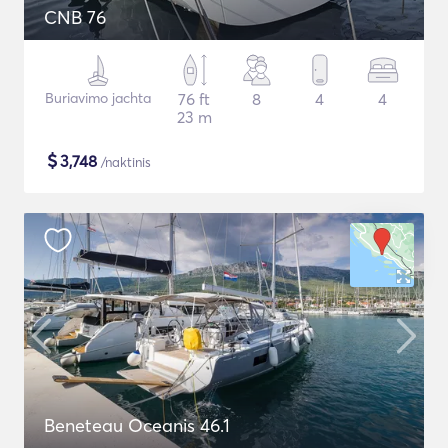
CNB 76
Buriavimo jachta
76 ft
8
4
4
23 m
$
3,748
/naktinis
Beneteau Oceanis 46.1