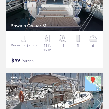
Bavaria Cruiser 51
Buriavimo jachta
51 ft
11
5
6
16 m
$
916
/naktinis