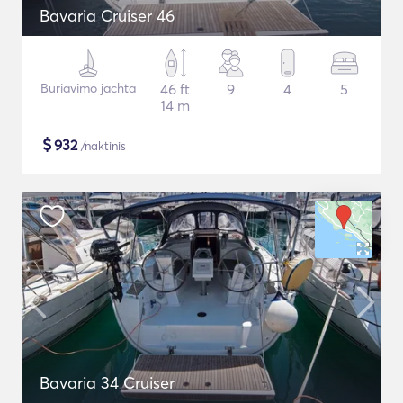
Bavaria Cruiser 46
Buriavimo jachta
46 ft
9
4
5
14 m
$
932
/naktinis
Bavaria 34 Cruiser