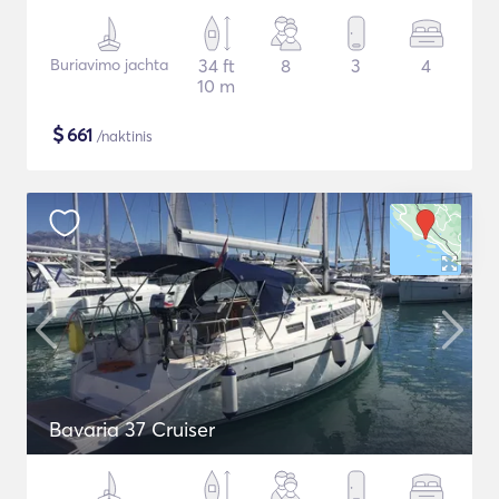
Buriavimo jachta
34 ft
8
3
4
10 m
$
661
/naktinis
Bavaria 37 Cruiser