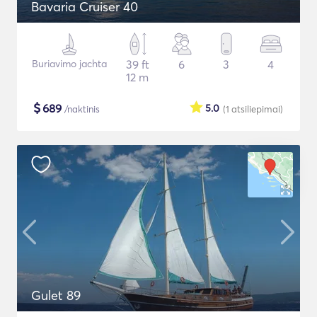
Bavaria Cruiser 40
Buriavimo jachta
39 ft
6
3
4
12 m
$
689
5.0
/naktinis
(1
atsiliepimai
)
Gulet 89