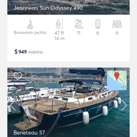
Jeanneau Sun Odyssey 490
Buriavimo jachta
47 ft
11
6
6
14 m
$
949
/naktinis
Beneteau 57