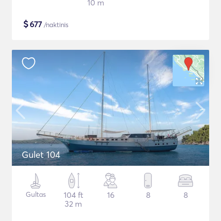
10 m
$
677
/naktinis
Gulet 104
Gultas
104 ft
16
8
8
32 m