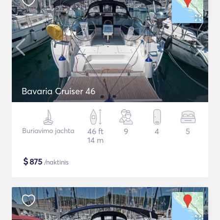
Bavaria Cruiser 46
Buriavimo jachta
46 ft
9
4
5
14 m
$
875
/naktinis