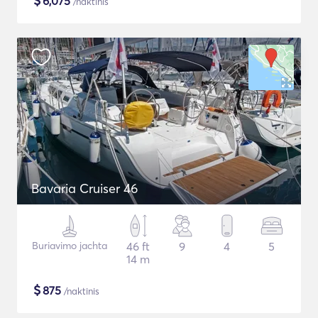
$
6,075
/naktinis
Bavaria Cruiser 46
Buriavimo jachta
46 ft
9
4
5
14 m
$
875
/naktinis