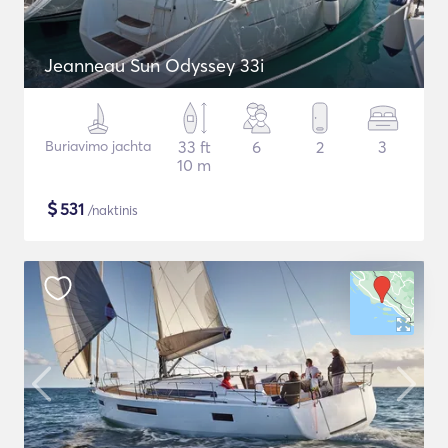
Jeanneau Sun Odyssey 33i
Buriavimo jachta
33 ft
6
2
3
10 m
$
531
/naktinis