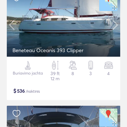
Beneteau Oceanis 393 Clipper
Buriavimo jachta
39 ft
8
3
4
12 m
$
536
/naktinis