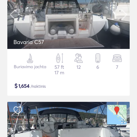
Bavaria C57
Buriavimo jachta
57 ft
12
6
7
17 m
$
1,654
/naktinis