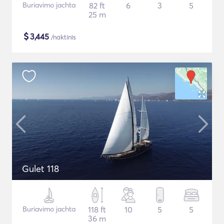
Buriavimo jachta
82 ft
6
3
5
25 m
$
3,445
/naktinis
Gulet 118
Buriavimo jachta
118 ft
10
5
5
36 m