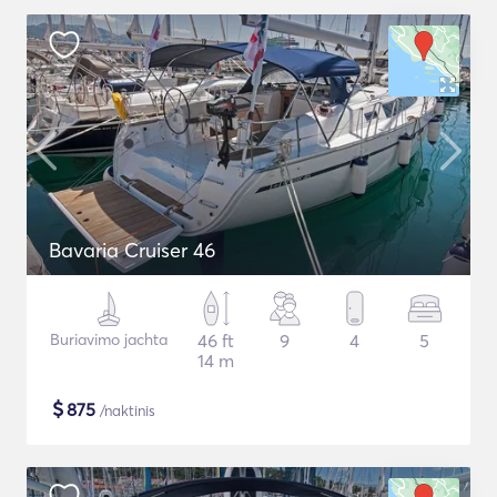
Bavaria Cruiser 46
Buriavimo jachta
46 ft
9
4
5
14 m
$
875
/naktinis