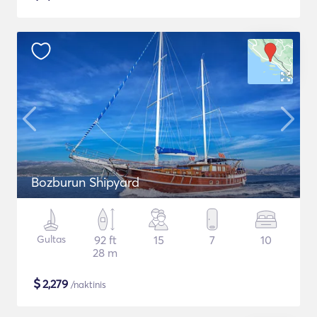
Bozburun Shipyard
Gultas
92 ft
15
7
10
28 m
$
2,279
/naktinis