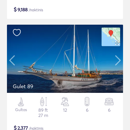
$
9,188
/naktinis
Gulet 89
Gultas
89 ft
12
6
6
27 m
$
2,377
/naktinis