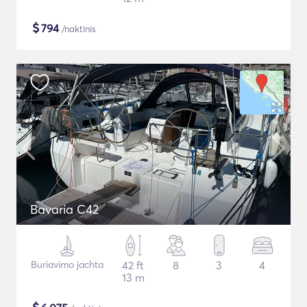
$
794
/naktinis
Bavaria C42
Buriavimo jachta
42 ft
8
3
4
13 m