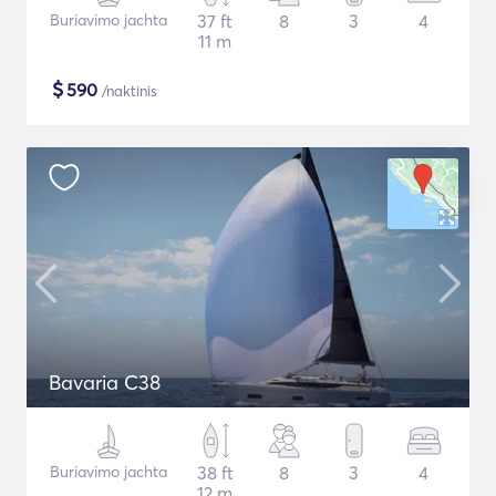
Buriavimo jachta
37 ft
8
3
4
11 m
$
590
/naktinis
Bavaria C38
Buriavimo jachta
38 ft
8
3
4
12 m