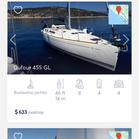
Dufour 455 GL
Buriavimo jachta
46 ft
8
4
4
14 m
$
633
/naktinis