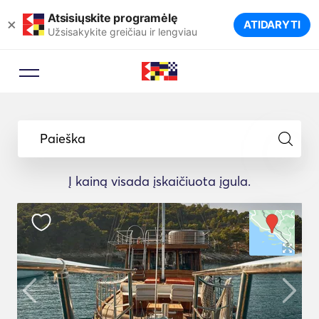
Atsisiųskite programėlę
×
ATIDARYTI
Užsisakykite greičiau ir lengviau
Paieška
Į kainą visada įskaičiuota įgula.