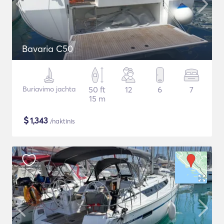
Bavaria C50
Buriavimo jachta
50 ft
12
6
7
15 m
$
1,343
/naktinis