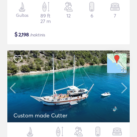
Gultas
89 ft
12
6
7
27 m
$
2,198
/naktinis
Custom made Cutter