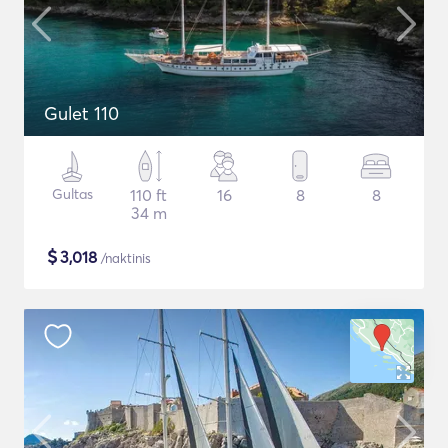
Gulet 110
Gultas
110 ft
16
8
8
34 m
$
3,018
/naktinis