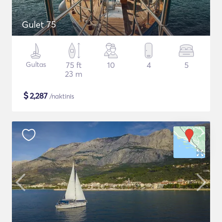
Gulet 75
Gultas
75 ft
10
4
5
23 m
$
2,287
/naktinis