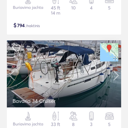
Buriavimo jachta
45 ft
10
4
5
14 m
$
794
/naktinis
Bavaria 34 Cruiser
Buriavimo jachta
33 ft
8
3
5