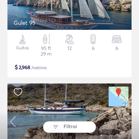
Gulet 95
Gultas
95 ft
12
6
6
29 m
$
2,968
/naktinis
Filtrai