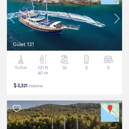
Gulet 131
Gultas
131 ft
10
5
5
40 m
$
3,321
/naktinis