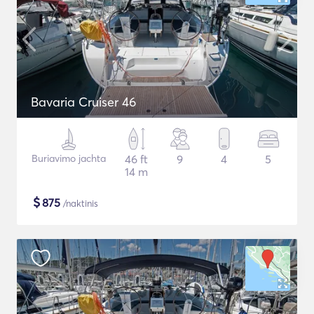
Bavaria Cruiser 46
Buriavimo jachta
46 ft
9
4
5
14 m
$
875
/naktinis