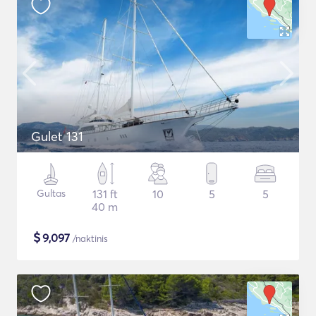
Gulet 131
Gultas
131 ft
10
5
5
40 m
$
9,097
/naktinis