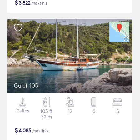
$
3,822
/naktinis
Gulet 105
Gultas
105 ft
12
6
6
32 m
$
4,085
/naktinis