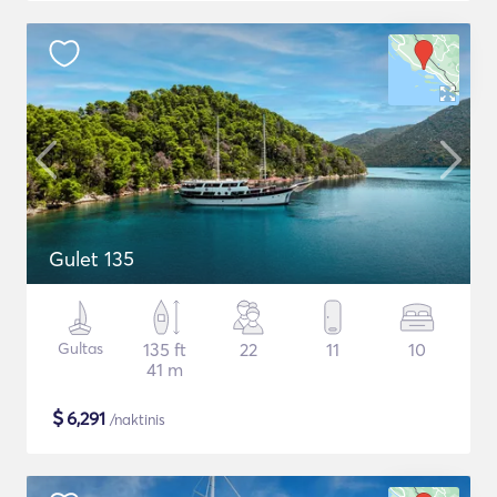
Gulet 135
Gultas
135 ft
22
11
10
41 m
$
6,291
/naktinis