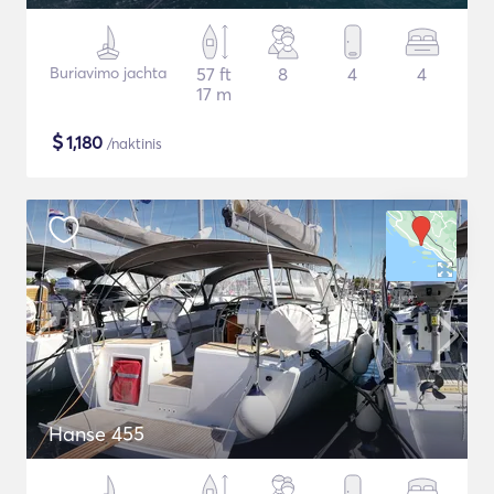
Buriavimo jachta
57 ft
8
4
4
17 m
$
1,180
/naktinis
Hanse 455