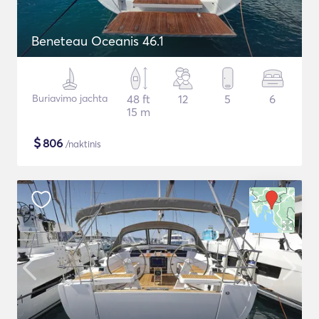
Beneteau Oceanis 46.1
Buriavimo jachta
48 ft
12
5
6
15 m
$
806
/naktinis