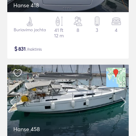
Hanse 418
Buriavimo jachta
41 ft
8
3
4
12 m
$
831
/naktinis
Hanse 458