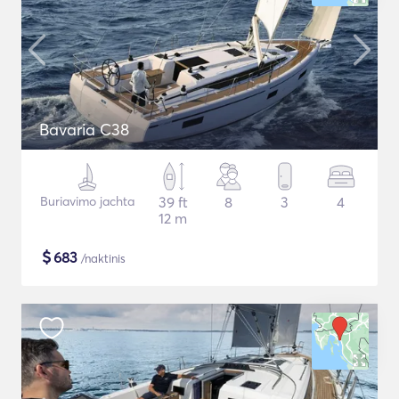
Bavaria C38
Buriavimo jachta
39 ft
8
3
4
12 m
$
683
/naktinis