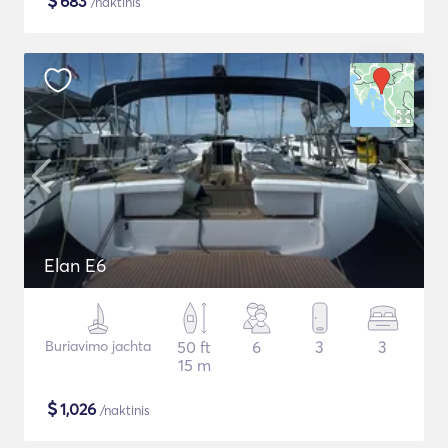
$
683
/naktinis
Elan E6
Buriavimo jachta
50 ft
6
3
3
15 m
$
1,026
/naktinis