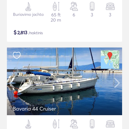
Buriavimo jachta
65 ft
6
3
3
20 m
$
2,813
/naktinis
Bavaria 44 Cruiser