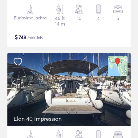
Buriavimo jachta
46 ft
10
4
5
14 m
$
748
/naktinis
Elan 40 Impression