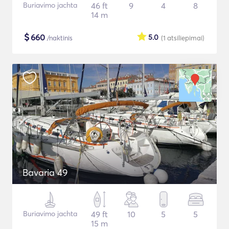
Buriavimo jachta
46 ft
9
4
8
14 m
$
660
5.0
/naktinis
(1
atsiliepimai
)
Bavaria 49
Buriavimo jachta
49 ft
10
5
5
15 m