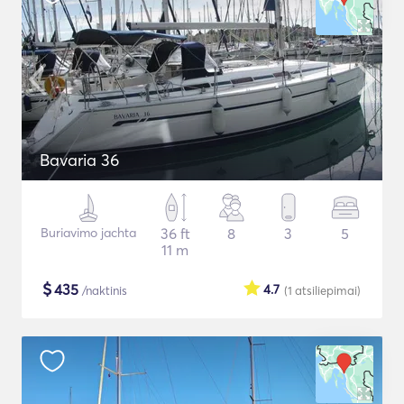
Bavaria 36
Buriavimo jachta
36 ft
8
3
5
11 m
$
435
4.7
/naktinis
(1
atsiliepimai
)