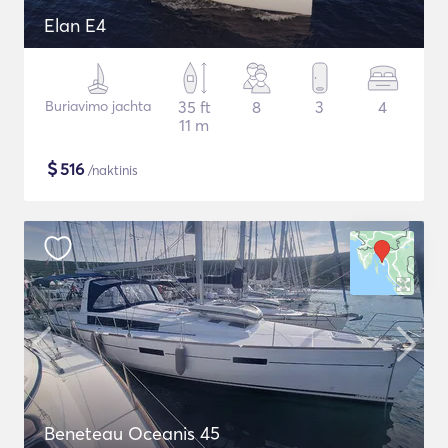
Elan E4
Buriavimo jachta
35 ft
8
3
4
11 m
$
516
/naktinis
Beneteau Oceanis 45