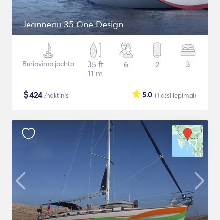
Jeanneau 35 One Design
Buriavimo jachta
35 ft
6
2
3
11 m
$
424
5.0
/naktinis
(1
atsiliepimai
)