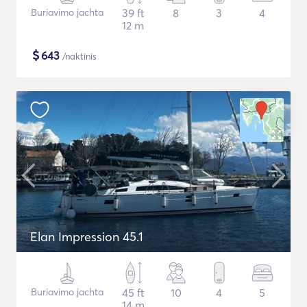
Buriavimo jachta
39 ft
8
3
4
12 m
$
643
/naktinis
Elan Impression 45.1
Buriavimo jachta
45 ft
10
4
5
14 m