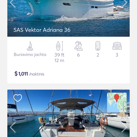
SAS Vektor Adriana 36
Buriavimo jachta
39 ft
6
2
3
12 m
$
1,011
/naktinis