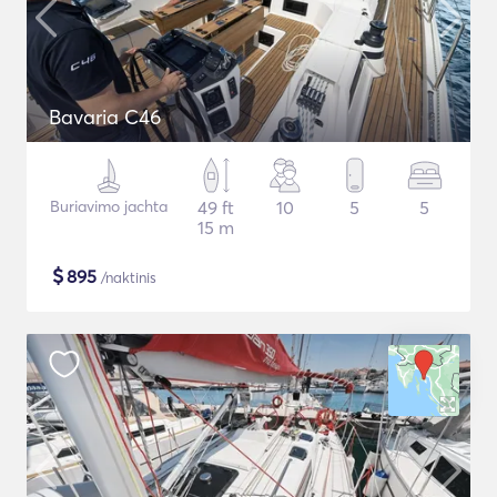
Bavaria C46
Buriavimo jachta
49 ft
10
5
5
15 m
$
895
/naktinis