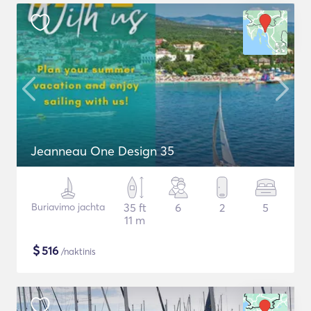
Jeanneau One Design 35
Buriavimo jachta
35 ft
6
2
5
11 m
$
516
/naktinis