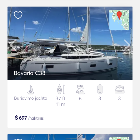
Bavaria C38
Buriavimo jachta
37 ft
6
3
3
11 m
$
697
/naktinis