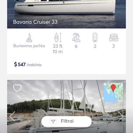
Bavaria Cruiser 33
Buriavimo jachta
33 ft
6
2
3
10 m
$
547
/naktinis
Filtrai