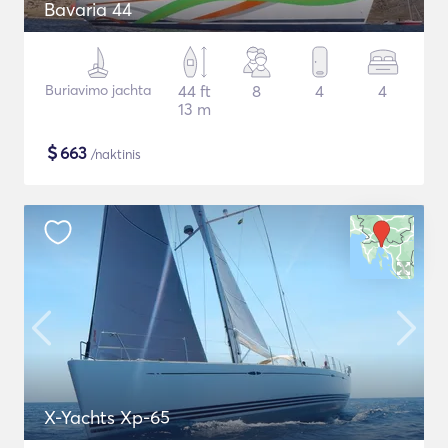
Bavaria 44
Buriavimo jachta
44 ft
8
4
4
13 m
$
663
/naktinis
X-Yachts Xp-65