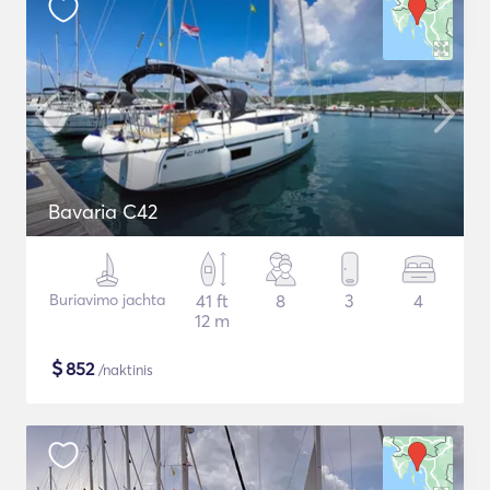
Bavaria C42
Buriavimo jachta
41 ft
8
3
4
12 m
$
852
/naktinis