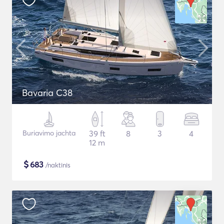
Bavaria C38
Buriavimo jachta
39 ft
8
3
4
12 m
$
683
/naktinis