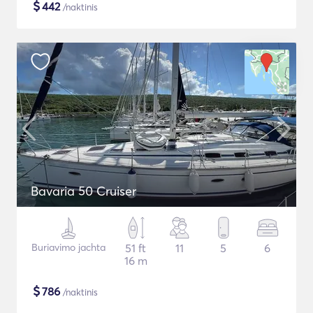
$
442
/naktinis
Bavaria 50 Cruiser
Buriavimo jachta
51 ft
11
5
6
16 m
$
786
/naktinis