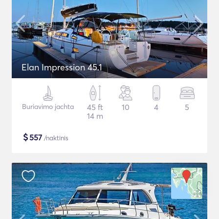
Elan Impression 45.1
Buriavimo jachta
45 ft
10
4
5
14 m
$
557
/naktinis