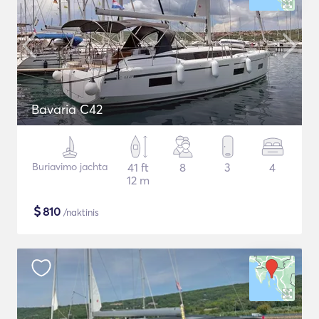
Bavaria C42
Buriavimo jachta
41 ft
8
3
4
12 m
$
810
/naktinis