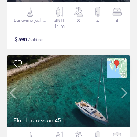
Buriavimo jachta
45 ft
8
4
4
14 m
$
590
/naktinis
Elan Impression 45.1