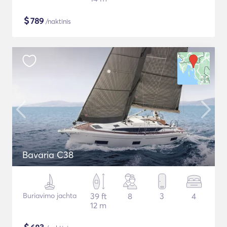
$
789
/naktinis
Bavaria C38
Buriavimo jachta
39 ft
8
3
4
12 m