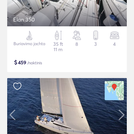
Elan 350
Buriavimo jachta
35 ft
8
3
4
11 m
$
459
/naktinis