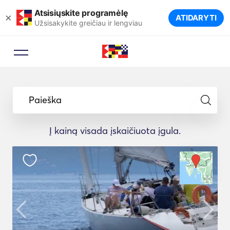
Atsisiųskite programėlę
×
ATIDARYTI
Užsisakykite greičiau ir lengviau
Paieška
Į kainą visada įskaičiuota įgula.