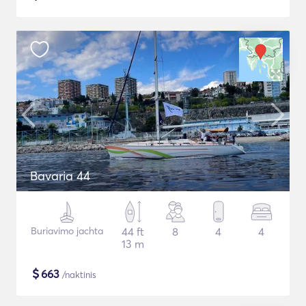
Bavaria 44
Buriavimo jachta
44 ft
8
4
4
13 m
$
663
/naktinis