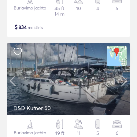
Buriavimo jachta
45 ft
10
4
5
14 m
$
834
/naktinis
D&D Kufner 50
Buriavimo jachta
49 ft
11
5
6