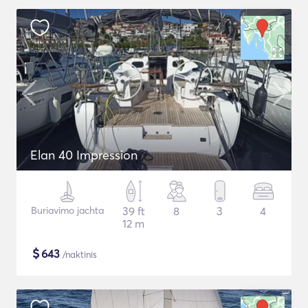
Elan 40 Impression
Buriavimo jachta
39 ft
8
3
4
12 m
$
643
/naktinis