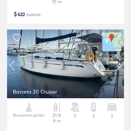
15 m
$
622
/naktinis
Bavaria 30 Cruiser
Buriavimo jachta
31 ft
5
2
3
9 m