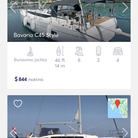
Bavaria C45 Style
Buriavimo jachta
46 ft
8
3
4
14 m
$
844
/naktinis