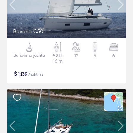
Bavaria C50
Buriavimo jachta
52 ft
12
5
6
16 m
$
1,139
/naktinis