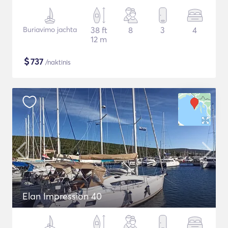
Buriavimo jachta
38 ft
8
3
4
12 m
$
737
/naktinis
Elan Impression 40