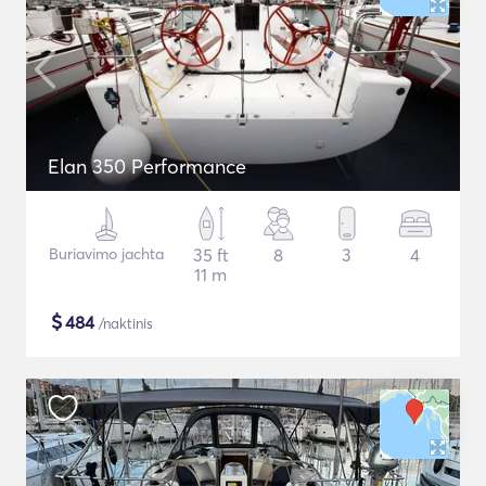
Elan 350 Performance
Buriavimo jachta
35 ft
8
3
4
11 m
$
484
/naktinis