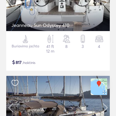
Jeanneau Sun Odyssey 410
Buriavimo jachta
41 ft
8
3
4
12 m
$
817
/naktinis