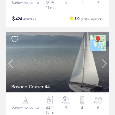
Buriavimo jachta
35 ft
6
2
3
11 m
$
424
5.0
/naktinis
(1
atsiliepimai
)
Bavaria Cruiser 44
Buriavimo jachta
44 ft
9
4
6
13 m