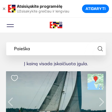
Atsisiųskite programėlę
×
ATIDARYTI
Užsisakykite greičiau ir lengviau
Paieška
Į kainą visada įskaičiuota įgula.