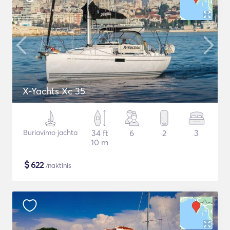
X-Yachts Xc 35
Buriavimo jachta
34 ft
6
2
3
10 m
$
622
/naktinis