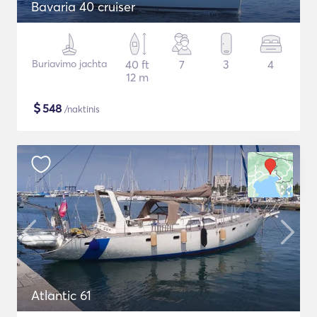
Bavaria 40 cruiser
Buriavimo jachta
40 ft
7
3
4
12 m
$
548
/naktinis
Atlantic 61