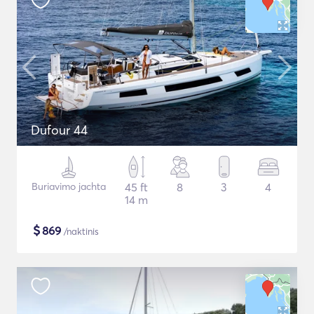
Dufour 44
Buriavimo jachta
45 ft
8
3
4
14 m
$
869
/naktinis