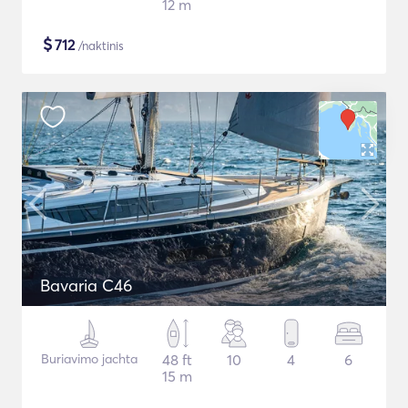
12 m
$
712
/naktinis
Bavaria C46
Buriavimo jachta
48 ft
10
4
6
15 m