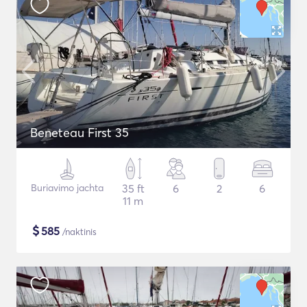
Beneteau First 35
Buriavimo jachta
35 ft
6
2
6
11 m
$
585
/naktinis