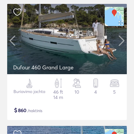
Dufour 460 Grand Large
Buriavimo jachta
46 ft
10
4
5
14 m
$
860
/naktinis