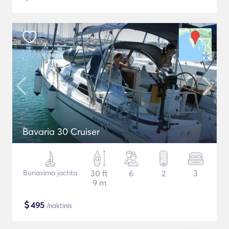
Bavaria 30 Cruiser
Buriavimo jachta
30 ft
6
2
3
9 m
$
495
/naktinis