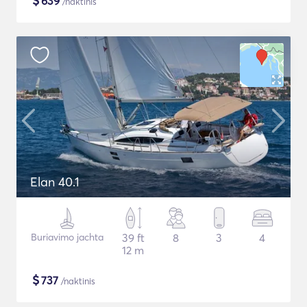
$
639
/naktinis
Elan 40.1
Buriavimo jachta
39 ft
8
3
4
12 m
$
737
/naktinis