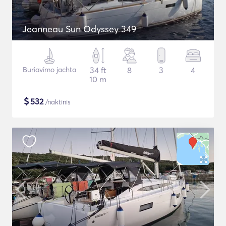
Jeanneau Sun Odyssey 349
Buriavimo jachta
34 ft
8
3
4
10 m
$
532
/naktinis