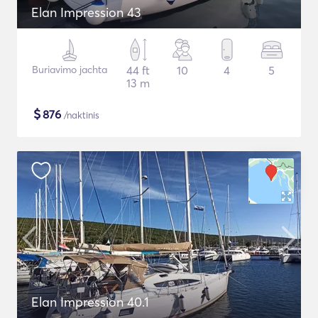
Elan Impression 43
Buriavimo jachta
44 ft
10
4
5
13 m
$
876
/naktinis
Elan Impression 40.1