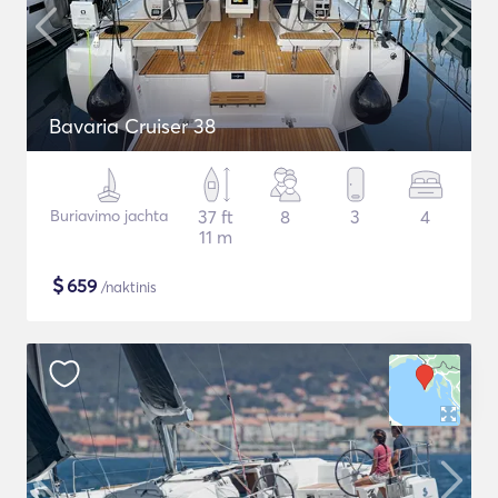
Bavaria Cruiser 38
Buriavimo jachta
37 ft
8
3
4
11 m
$
659
/naktinis