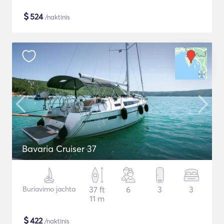
$
524
/naktinis
Bavaria Cruiser 37
Buriavimo jachta
37 ft
6
3
3
11 m
$
422
/naktinis