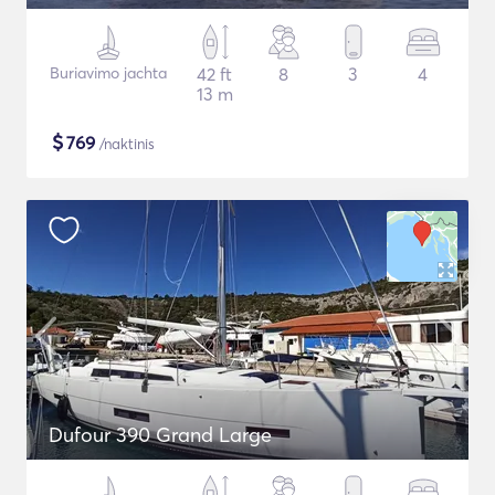
Buriavimo jachta
42 ft
8
3
4
13 m
$
769
/naktinis
Dufour 390 Grand Large