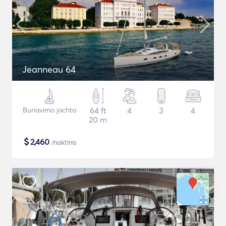
Jeanneau 64
Buriavimo jachta
64 ft
4
3
4
20 m
$
2,460
/naktinis