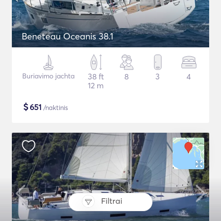
Beneteau Oceanis 38.1
Buriavimo jachta
38 ft
8
3
4
12 m
$
651
/naktinis
Filtrai