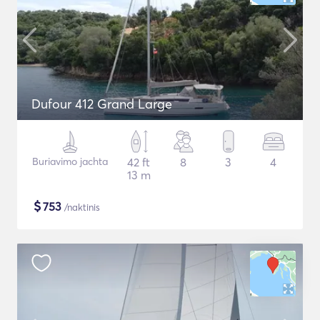
Dufour 412 Grand Large
Buriavimo jachta
42 ft
8
3
4
13 m
$
753
/naktinis