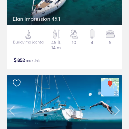
Elan Impression 45.1
Buriavimo jachta
45 ft
10
4
5
14 m
$
852
/naktinis