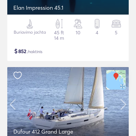
Elan Impression 45.1
Buriavimo jachta
45 ft
10
4
5
14 m
$
852
/naktinis
Dufour 412 Grand Large