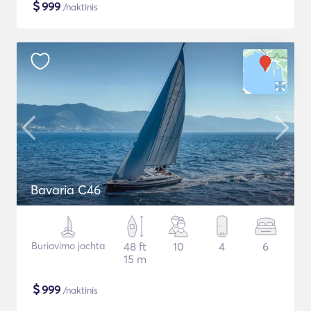
$
999
/naktinis
Bavaria C46
Buriavimo jachta
48 ft
10
4
6
15 m
$
999
/naktinis