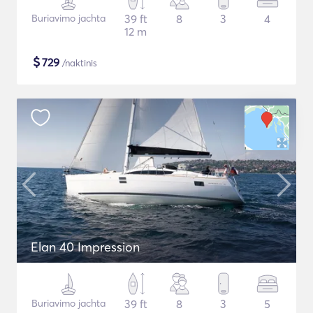
Buriavimo jachta
39 ft
8
3
4
12 m
$
729
/naktinis
Elan 40 Impression
Buriavimo jachta
39 ft
8
3
5