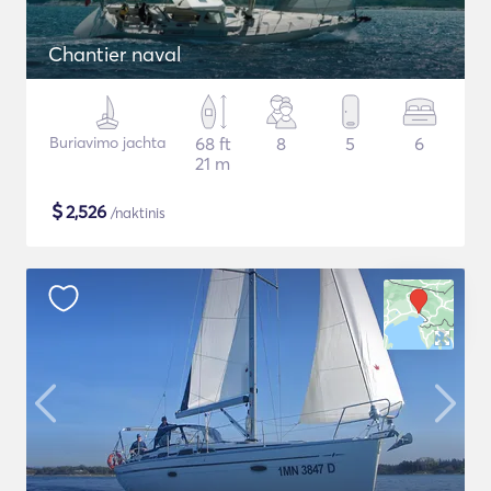
Chantier naval
Buriavimo jachta
68 ft
8
5
6
21 m
$
2,526
/naktinis