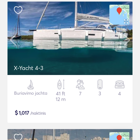
X-Yacht 4-3
Buriavimo jachta
41 ft
7
3
4
12 m
$
1,017
/naktinis