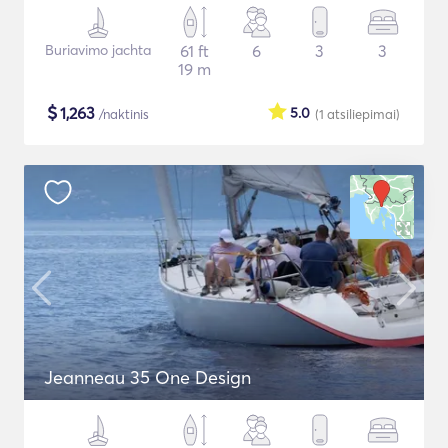
Buriavimo jachta
61 ft
6
3
3
19 m
$
1,263
5.0
/naktinis
(1
atsiliepimai
)
Jeanneau 35 One Design