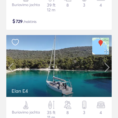
Buriavimo jachta
39 ft
8
3
4
12 m
$
729
/naktinis
Elan E4
Buriavimo jachta
35 ft
8
3
4
11 m