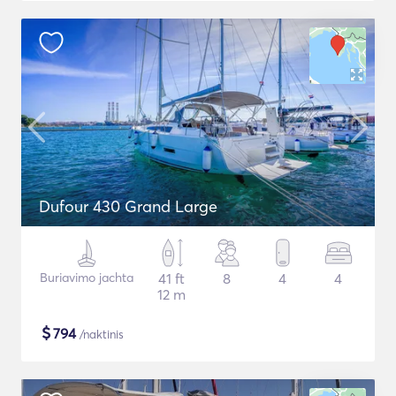
Dufour 430 Grand Large
Buriavimo jachta
41 ft
8
4
4
12 m
$
794
/naktinis