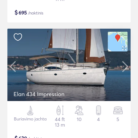
$
695
/naktinis
Elan 434 Impression
Buriavimo jachta
44 ft
10
4
5
13 m