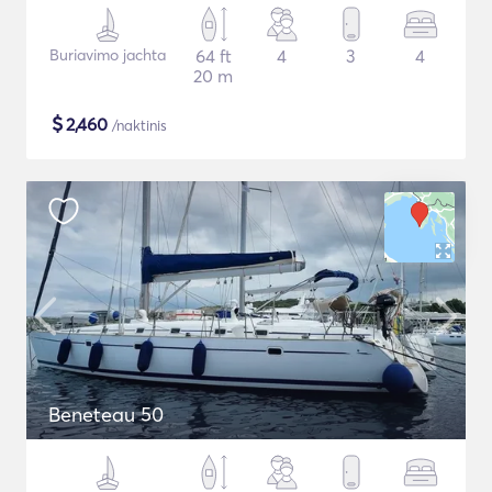
Buriavimo jachta
64 ft
4
3
4
20 m
$
2,460
/naktinis
Beneteau 50