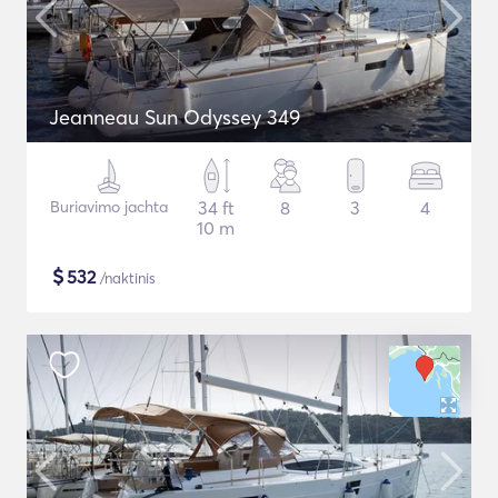
Jeanneau Sun Odyssey 349
Buriavimo jachta
34 ft
8
3
4
10 m
$
532
/naktinis