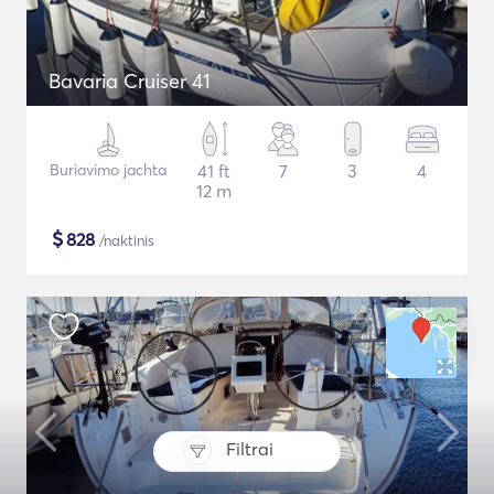
Bavaria Cruiser 41
Buriavimo jachta
41 ft
7
3
4
12 m
$
828
/naktinis
Filtrai