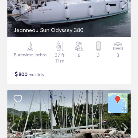
Jeanneau Sun Odyssey 380
Buriavimo jachta
37 ft
6
3
3
11 m
$
800
/naktinis