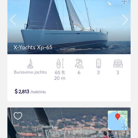
X-Yachts Xp-65
Buriavimo jachta
65 ft
6
3
3
20 m
$
2,813
/naktinis