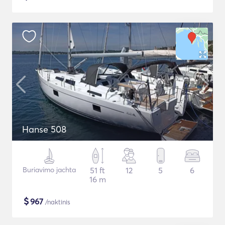
Hanse 508
Buriavimo jachta
51 ft
12
5
6
16 m
$
967
/naktinis