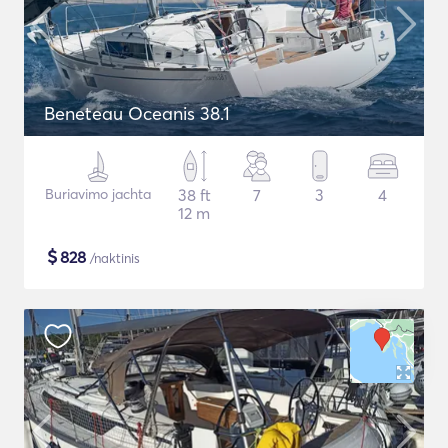
Beneteau Oceanis 38.1
Buriavimo jachta
38 ft
7
3
4
12 m
$
828
/naktinis