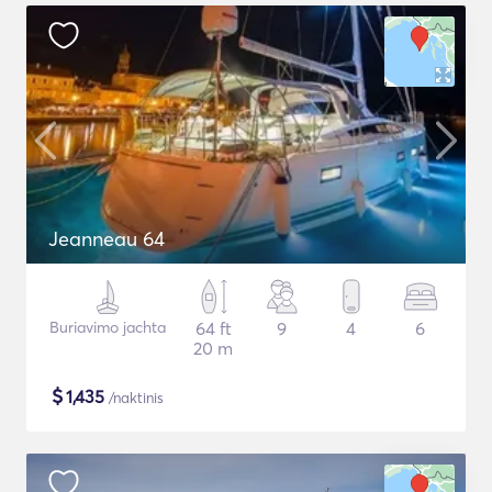
Jeanneau 64
Buriavimo jachta
64 ft
9
4
6
20 m
$
1,435
/naktinis