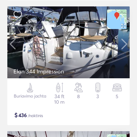
Elan 344 Impression
Buriavimo jachta
34 ft
8
3
5
10 m
$
436
/naktinis