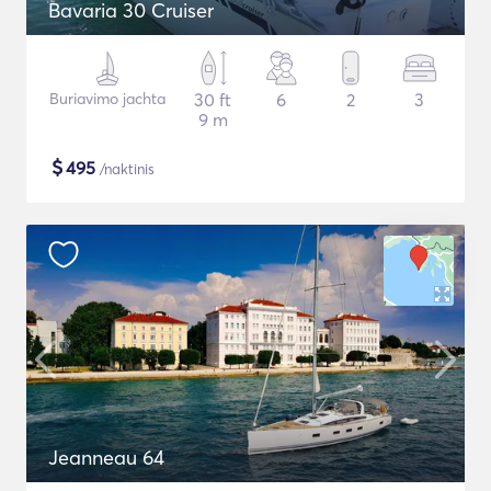
Bavaria 30 Cruiser
Buriavimo jachta
30 ft
6
2
3
9 m
$
495
/naktinis
Jeanneau 64