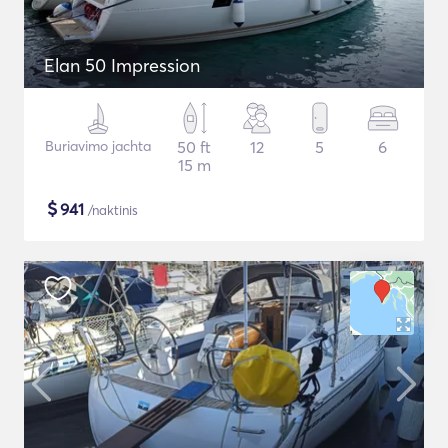
Elan 50 Impression
Buriavimo jachta
50 ft
12
5
6
15 m
$
941
/naktinis