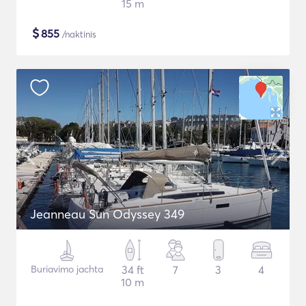
15 m
$
855
/naktinis
Jeanneau Sun Odyssey 349
Buriavimo jachta
34 ft
7
3
4
10 m