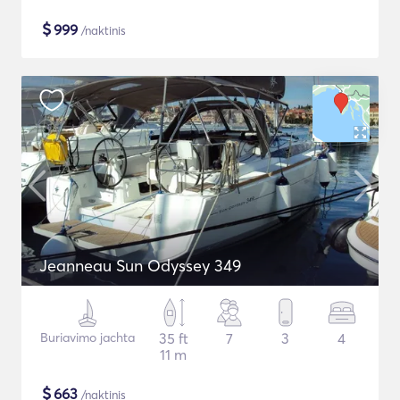
$
999
/naktinis
Jeanneau Sun Odyssey 349
Buriavimo jachta
35 ft
7
3
4
11 m
$
663
/naktinis