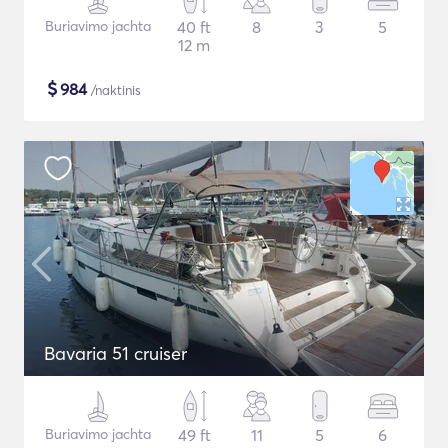
Buriavimo jachta
40 ft
8
3
5
12 m
$
984
/naktinis
Bavaria 51 cruiser
Buriavimo jachta
49 ft
11
5
6