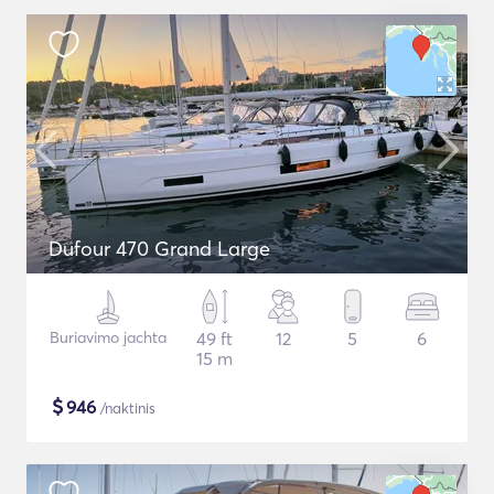
Dufour 470 Grand Large
Buriavimo jachta
49 ft
12
5
6
15 m
$
946
/naktinis