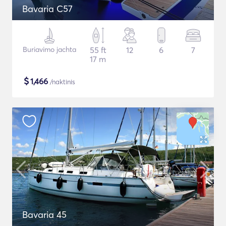
Bavaria C57
Buriavimo jachta
55 ft
12
6
7
17 m
$
1,466
/naktinis
Bavaria 45