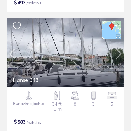
$
493
/naktinis
Hanse 348
Buriavimo jachta
34 ft
8
3
5
10 m
$
583
/naktinis