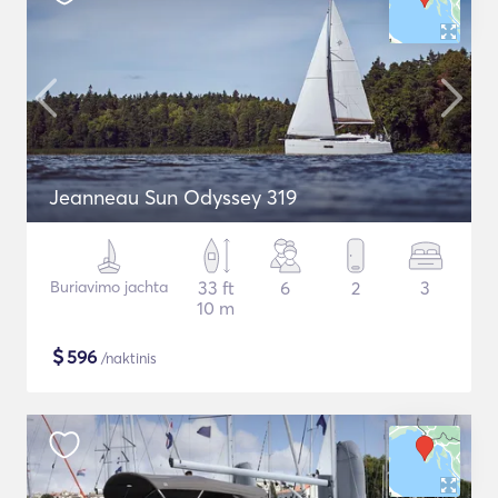
Jeanneau Sun Odyssey 319
Buriavimo jachta
33 ft
6
2
3
10 m
$
596
/naktinis