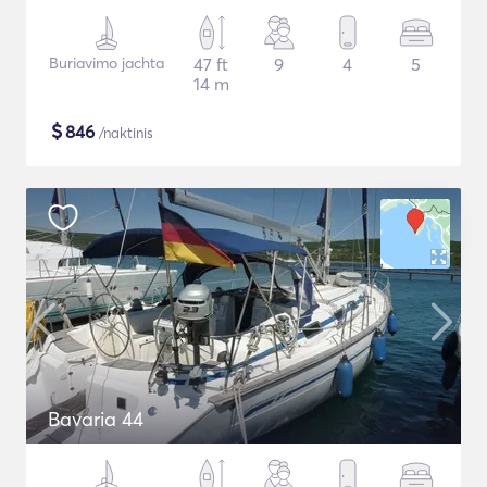
Buriavimo jachta
47 ft
9
4
5
14 m
$
846
/naktinis
Bavaria 44