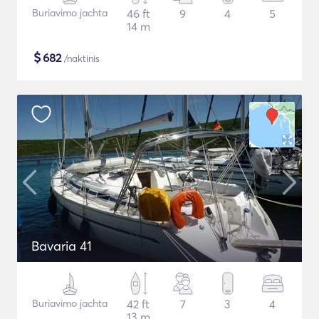
Buriavimo jachta
46 ft
9
4
5
14 m
$
682
/naktinis
Bavaria 41
Buriavimo jachta
42 ft
7
3
4
13 m