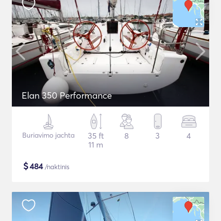
Elan 350 Performance
Buriavimo jachta
35 ft
8
3
4
11 m
$
484
/naktinis