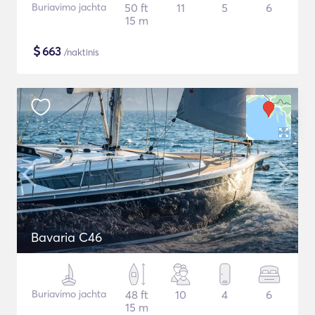
Buriavimo jachta
50 ft
11
5
6
15 m
$
663
/naktinis
Bavaria C46
Buriavimo jachta
48 ft
10
4
6
15 m