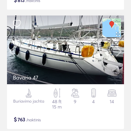
$
813
/naktinis
Bavaria 47
Buriavimo jachta
48 ft
9
4
14
15 m
$
763
/naktinis