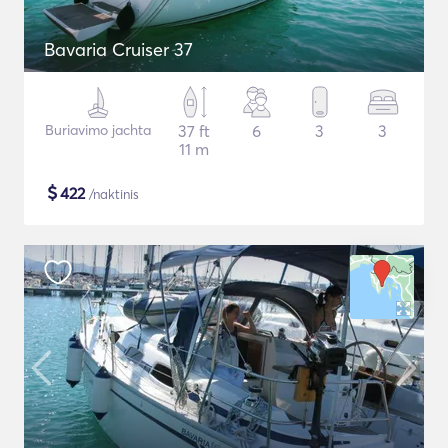
Bavaria Cruiser 37
Buriavimo jachta
37 ft
6
3
3
11 m
$
422
/naktinis