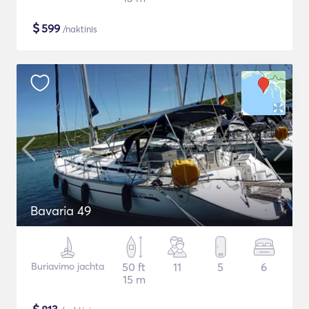
$
599
/naktinis
Bavaria 49
Buriavimo jachta
50 ft
11
5
6
15 m