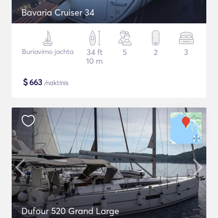
Bavaria Cruiser 34
Buriavimo jachta
34 ft
5
2
3
10 m
$
663
/naktinis
Dufour 520 Grand Large