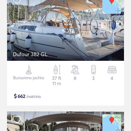
Dufour 382 GL
Buriavimo jachta
37 ft
8
3
4
11 m
$
662
/naktinis