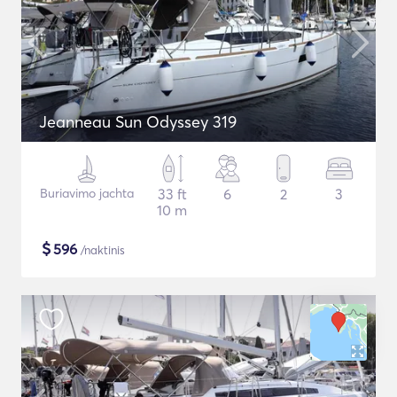
Jeanneau Sun Odyssey 319
Buriavimo jachta
33 ft
6
2
3
10 m
$
596
/naktinis