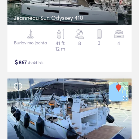
Jeanneau Sun Odyssey 410
Buriavimo jachta
41 ft
8
3
4
12 m
$
867
/naktinis