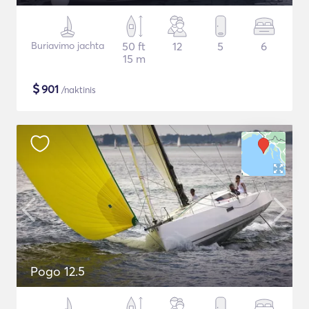
Buriavimo jachta
50 ft
12
5
6
15 m
$
901
/naktinis
Pogo 12.5