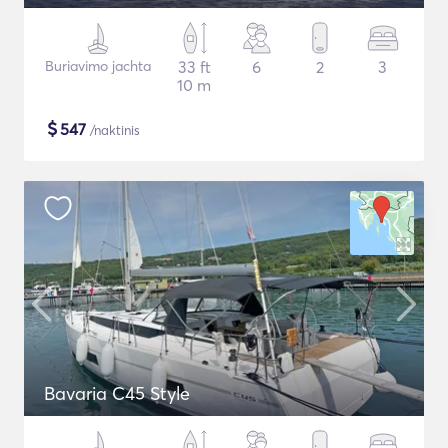
Buriavimo jachta
33 ft
6
2
3
10 m
$
547
/naktinis
Bavaria C45 Style