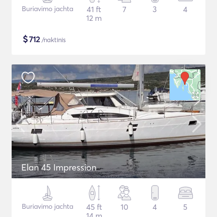
Buriavimo jachta
41 ft
7
3
4
12 m
$
712
/naktinis
Elan 45 Impression
Buriavimo jachta
45 ft
10
4
5
14 m