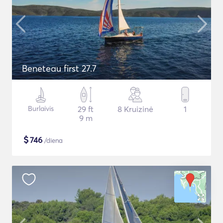
Beneteau first 27.7
Burlaivis
29 ft
8 Kruizinė
1
9 m
$
746
/diena