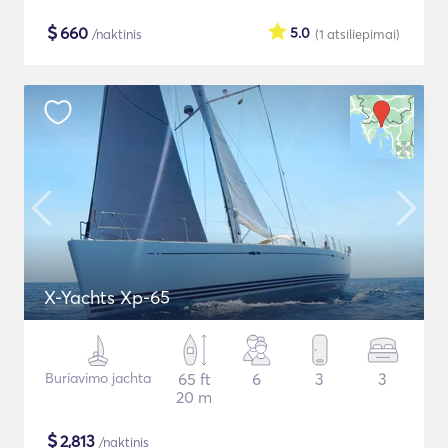
$
660
5.0
/naktinis
(1
atsiliepimai
)
X-Yachts Xp-65
Buriavimo jachta
65 ft
6
3
3
20 m
$
2,813
/naktinis