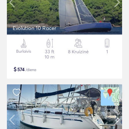
Evolution 10 Racer
Burlaivis
33 ft
8 Kruizinė
1
10 m
$
574
/diena