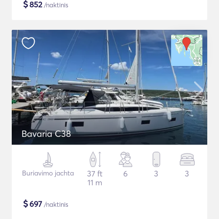
$
852
/naktinis
Bavaria C38
Buriavimo jachta
37 ft
6
3
3
11 m
$
697
/naktinis