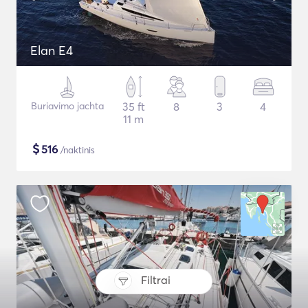
Elan E4
Buriavimo jachta
35 ft
8
3
4
11 m
$
516
/naktinis
Filtrai