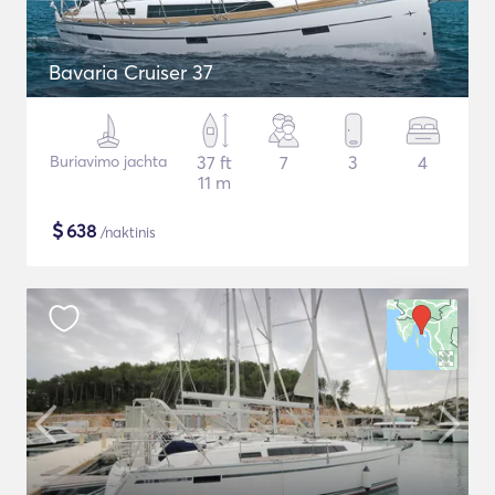
Bavaria Cruiser 37
Buriavimo jachta
37 ft
7
3
4
11 m
$
638
/naktinis