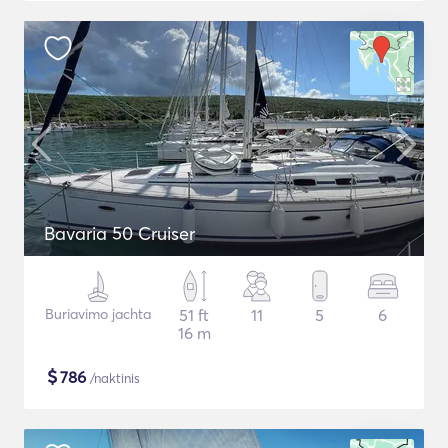
Bavaria 50 Cruiser
Buriavimo jachta
51 ft
11
5
6
16 m
$
786
/naktinis