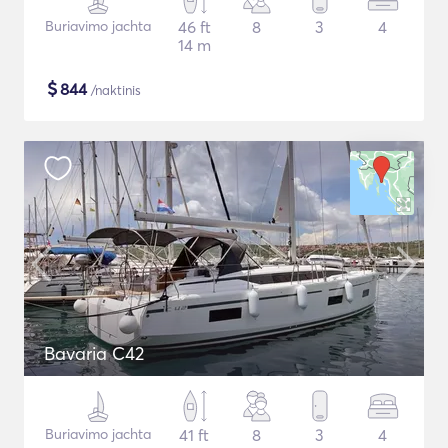
Buriavimo jachta
46 ft
8
3
4
14 m
$
844
/naktinis
Bavaria C42
Buriavimo jachta
41 ft
8
3
4