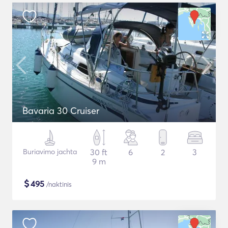
Bavaria 30 Cruiser
Buriavimo jachta
30 ft
6
2
3
9 m
$
495
/naktinis