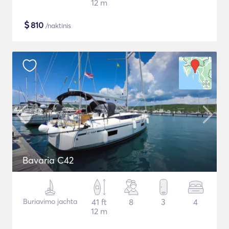
12 m
$
810
/naktinis
Bavaria C42
Buriavimo jachta
41 ft
8
3
4
12 m