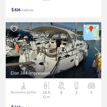
$
826
/naktinis
Elan 384 Impression
Buriavimo jachta
38 ft
8
3
5
12 m