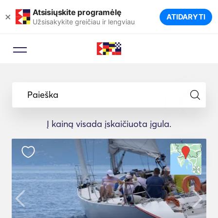
Atsisiųskite programėlę
×
ATIDARYTI
Užsisakykite greičiau ir lengviau
Paieška
Į kainą visada įskaičiuota įgula.