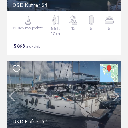
D&D Kufner 54
Buriavimo jachta
56 ft
12
5
5
17 m
$
893
/naktinis
D&D Kufner 50