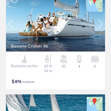
Bavaria Cruiser 46
Buriavimo jachta
47 ft
10
4
5
14 m
$
876
/naktinis