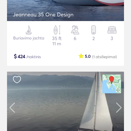
Jeanneau 35 One Design
Buriavimo jachta
35 ft
6
2
3
11 m
$
424
5.0
/naktinis
(1
atsiliepimai
)