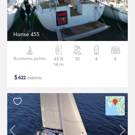
Hanse 455
Buriavimo jachta
45 ft
10
4
5
14 m
$
622
/naktinis