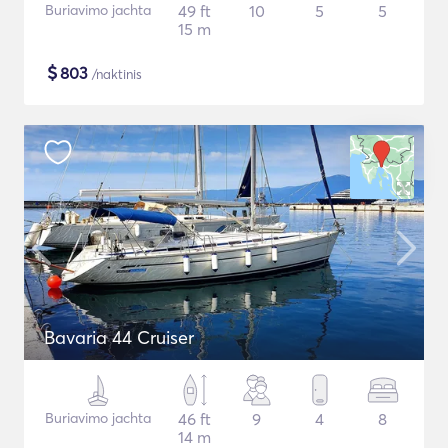
Buriavimo jachta
49 ft
10
5
5
15 m
$
803
/naktinis
Bavaria 44 Cruiser
Buriavimo jachta
46 ft
9
4
8
14 m