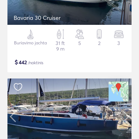
Bavaria 30 Cruiser
Buriavimo jachta
31 ft
5
2
3
9 m
$
442
/naktinis