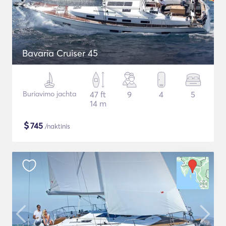
Bavaria Cruiser 45
Buriavimo jachta
47 ft
9
4
5
14 m
$
745
/naktinis