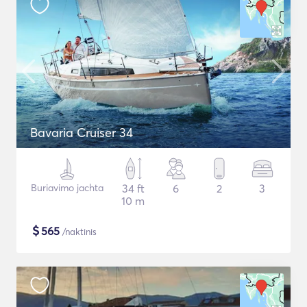
Bavaria Cruiser 34
Buriavimo jachta
34 ft
6
2
3
10 m
$
565
/naktinis