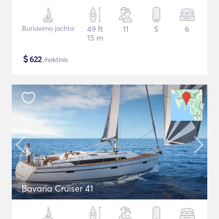
Buriavimo jachta
49 ft
11
5
6
15 m
$
622
/naktinis
Bavaria Cruiser 41