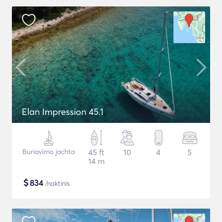
Elan Impression 45.1
Buriavimo jachta
45 ft
10
4
5
14 m
$
834
/naktinis