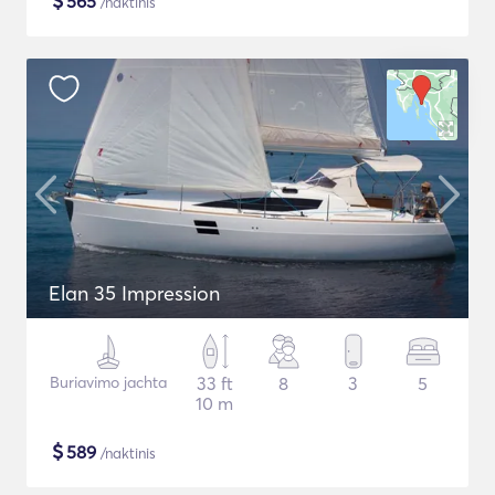
$
565
/naktinis
Elan 35 Impression
Buriavimo jachta
33 ft
8
3
5
10 m
$
589
/naktinis