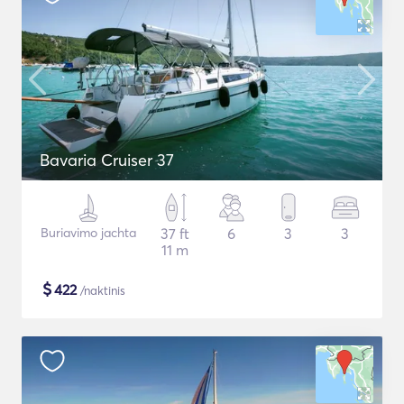
Bavaria Cruiser 37
Buriavimo jachta
37 ft
6
3
3
11 m
$
422
/naktinis