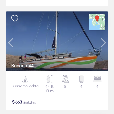
Bavaria 44
Buriavimo jachta
44 ft
8
4
4
13 m
$
663
/naktinis