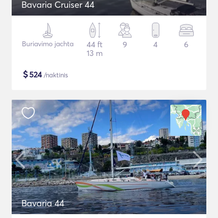
Bavaria Cruiser 44
Buriavimo jachta
44 ft
9
4
6
13 m
$
524
/naktinis
Bavaria 44