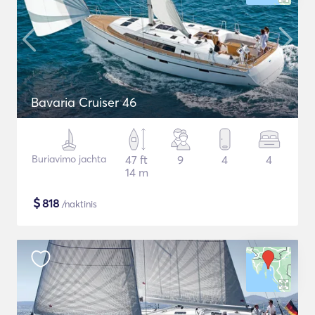
Bavaria Cruiser 46
Buriavimo jachta
47 ft
9
4
4
14 m
$
818
/naktinis