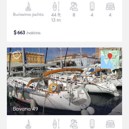
Buriavimo jachta
44 ft
8
4
4
13 m
$
663
/naktinis
Bavaria 49