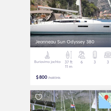
Jeanneau Sun Odyssey 380
Buriavimo jachta
37 ft
6
3
3
11 m
$
800
/naktinis