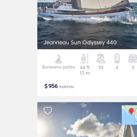
Jeanneau Sun Odyssey 440
Buriavimo jachta
44 ft
10
4
5
13 m
$
956
/naktinis