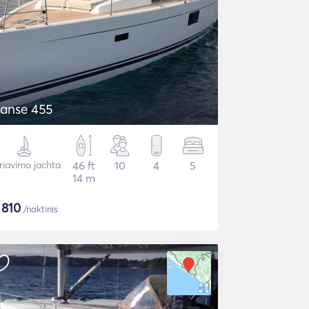
anse 455
riavimo jachta
46 ft
10
4
5
14 m
$
810
/naktinis