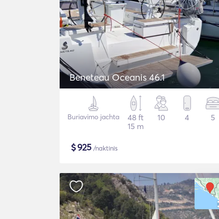
Beneteau Oceanis 46.1
Buriavimo jachta
48 ft
10
4
5
15 m
$
925
/naktinis