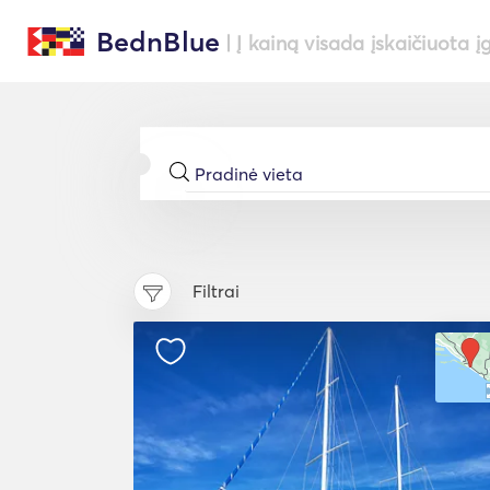
BednBlue
| Į kainą visada įskaičiuota į
Filtrai