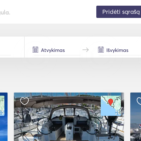
Pridėti sąrašą
gula.