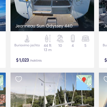
Jeanneau Sun Odyssey 440
J
Buriavimo jachta
44 ft
10
4
5
Bu
13 m
$
1,023
/naktinis