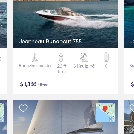
Jeanneau Runabout 755
J
Buriavimo jachta
26 ft
6 Kruizinė
0
Bu
8 m
$
1,366
/diena