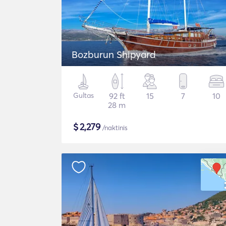
Bozburun Shipyard
Gultas
92 ft
15
7
10
28 m
$
2,279
/naktinis