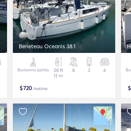
Beneteau Oceanis 38.1
H
Buriavimo jachta
38 ft
8
3
4
Bu
12 m
$
720
/naktinis