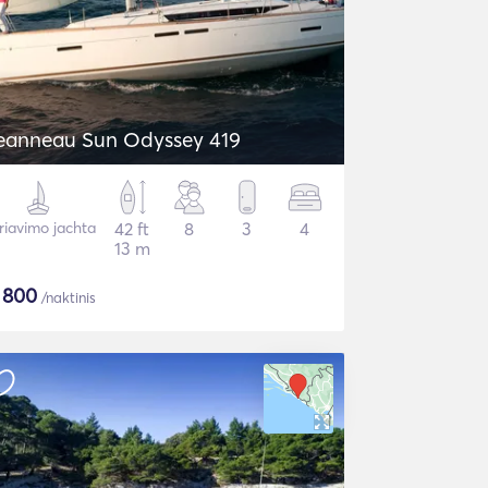
eanneau Sun Odyssey 419
riavimo jachta
42 ft
8
3
4
13 m
$
800
/naktinis