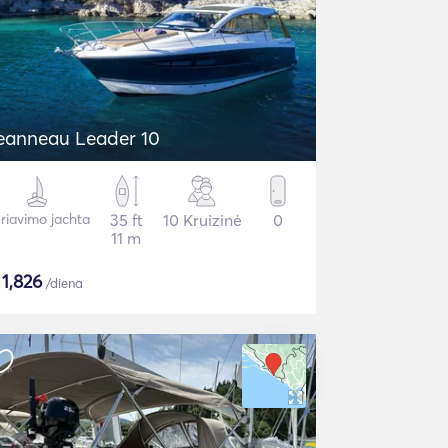
eanneau Leader 10
riavimo jachta
35 ft
10 Kruizinė
0
11 m
$
1,826
/diena