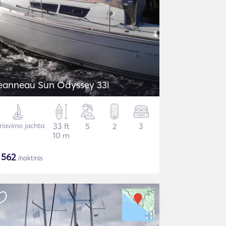
eanneau Sun Odyssey 33i
riavimo jachta
33 ft
5
2
3
10 m
$
562
/naktinis