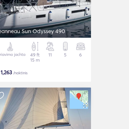
eanneau Sun Odyssey 490
riavimo jachta
49 ft
11
5
6
15 m
$
1,263
/naktinis