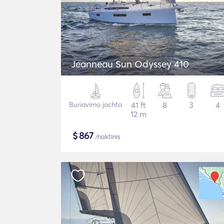
Jeanneau Sun Odyssey 410
Buriavimo jachta
41 ft
8
3
4
12 m
$
867
/naktinis