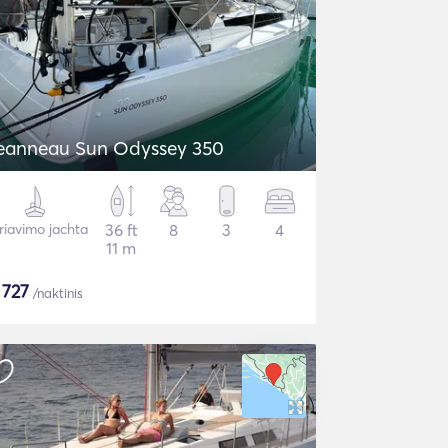
eanneau Sun Odyssey 350
riavimo jachta
36 ft
8
3
4
11 m
$
727
/naktinis