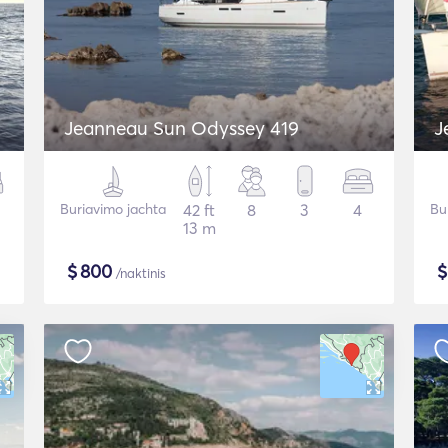
Jeanneau Sun Odyssey 419
J
Buriavimo jachta
42 ft
8
3
4
Bu
13 m
$
800
/naktinis