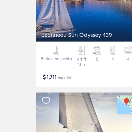
Jeanneau Sun Odyssey 439
Buriavimo jachta
44 ft
6
4
4
13 m
$
1,711
/naktinis