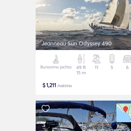
Jeanneau Sun Odyssey 490
Buriavimo jachta
49 ft
11
5
6
15 m
$
1,211
/naktinis