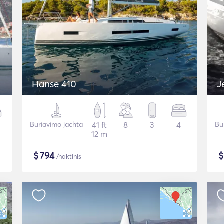
Hanse 410
J
Buriavimo jachta
41 ft
8
3
4
Bu
12 m
$
794
/naktinis