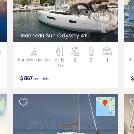
Jeanneau Sun Odyssey 410
J
Buriavimo jachta
41 ft
8
3
4
Bu
12 m
$
867
/naktinis