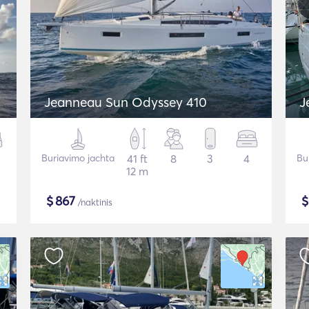
Jeanneau Sun Odyssey 410
J
Buriavimo jachta
41 ft
8
3
4
Bu
12 m
$
867
/naktinis