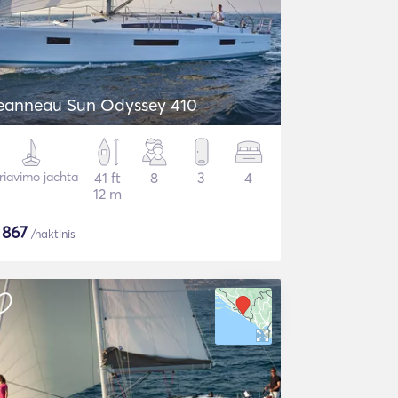
eanneau Sun Odyssey 410
riavimo jachta
41 ft
8
3
4
12 m
$
867
/naktinis