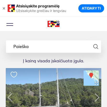
Atsisiųskite programėlę
×
ATIDARYTI
Užsisakykite greičiau ir lengviau
Paieška
Į kainą visada įskaičiuota įgula.