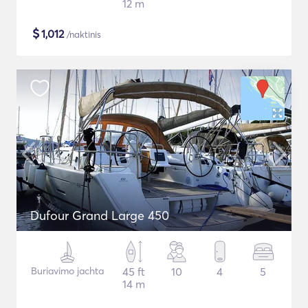
12 m
$
1,012
/naktinis
Dufour Grand Large 450
Buriavimo jachta
45 ft
10
4
5
14 m