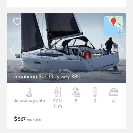
Jeanneau Sun Odyssey 380
Buriavimo jachta
37 ft
8
3
4
11 m
$
567
/naktinis