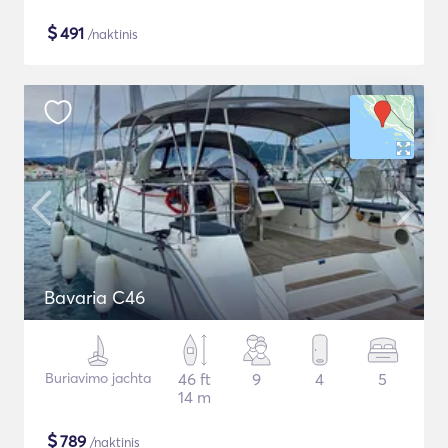
$
491
/naktinis
Bavaria C46
Buriavimo jachta
46 ft
9
4
5
14 m
$
789
/naktinis