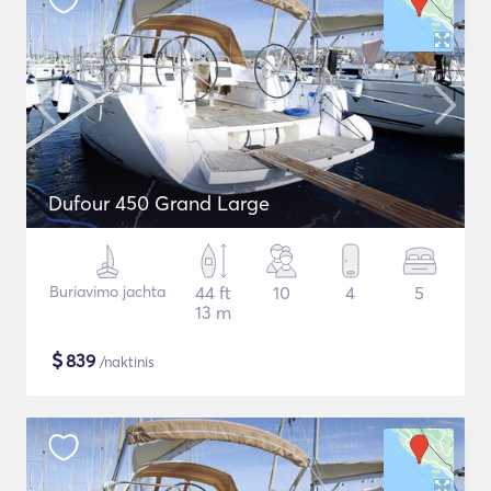
Dufour 450 Grand Large
Buriavimo jachta
44 ft
10
4
5
13 m
$
839
/naktinis