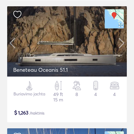
Beneteau Oceanis 51.1
Buriavimo jachta
49 ft
8
4
4
15 m
$
1,263
/naktinis