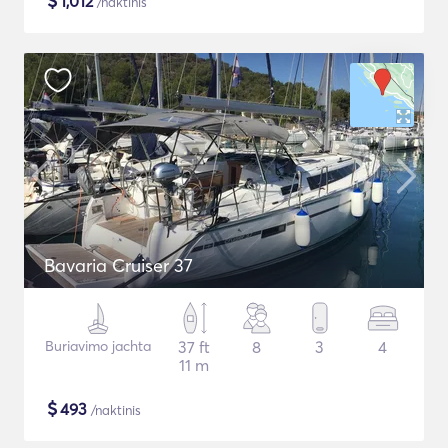
$
1,012
/naktinis
Bavaria Cruiser 37
Buriavimo jachta
37 ft
8
3
4
11 m
$
493
/naktinis