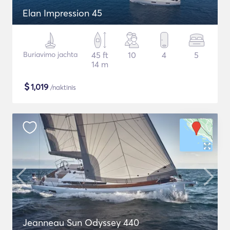
Elan Impression 45
Buriavimo jachta
45 ft
10
4
5
14 m
$
1,019
/naktinis
Jeanneau Sun Odyssey 440