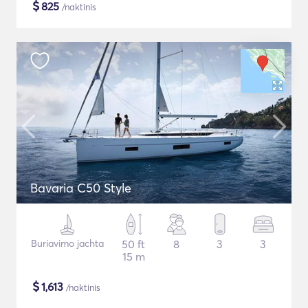
$
825
/naktinis
Bavaria C50 Style
Buriavimo jachta
50 ft
8
3
3
15 m
$
1,613
/naktinis