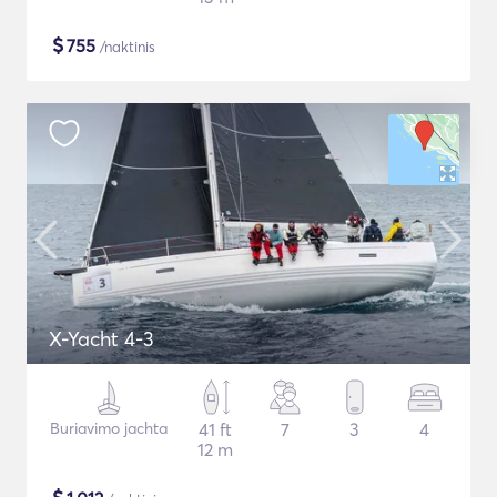
$
755
/naktinis
X-Yacht 4-3
Buriavimo jachta
41 ft
7
3
4
12 m