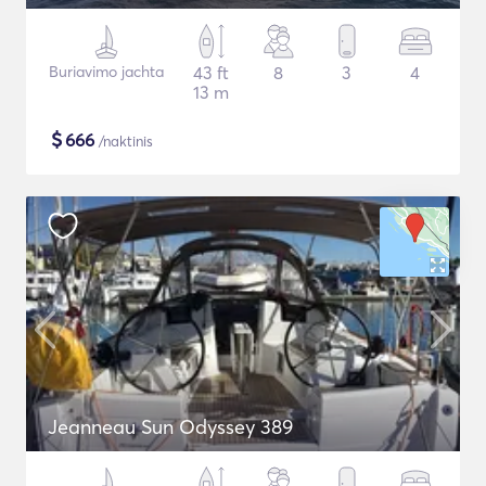
Buriavimo jachta
43 ft
8
3
4
13 m
$
666
/naktinis
Jeanneau Sun Odyssey 389