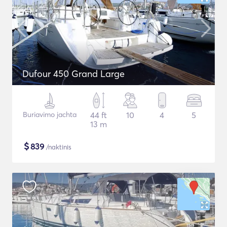
Dufour 450 Grand Large
Buriavimo jachta
44 ft
10
4
5
13 m
$
839
/naktinis