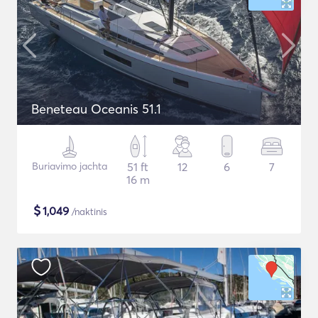
Beneteau Oceanis 51.1
Buriavimo jachta
51 ft
12
6
7
16 m
$
1,049
/naktinis