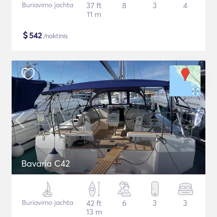
Buriavimo jachta
37 ft
8
3
4
11 m
$
542
/naktinis
Bavaria C42
Buriavimo jachta
42 ft
6
3
3
13 m