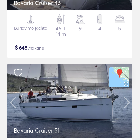
Bavaria Cruiser 46
Buriavimo jachta
46 ft
9
4
5
14 m
$
648
/naktinis
Bavaria Cruiser 51