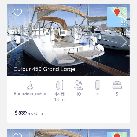
Dufour 450 Grand Large
Buriavimo jachta
44 ft
10
4
5
13 m
$
839
/naktinis