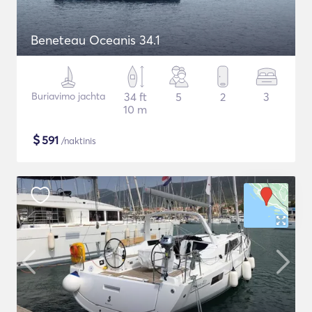
Beneteau Oceanis 34.1
Buriavimo jachta
34 ft
5
2
3
10 m
$
591
/naktinis