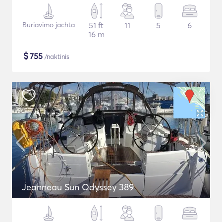
Buriavimo jachta
51 ft
11
5
6
16 m
$
755
/naktinis
Jeanneau Sun Odyssey 389