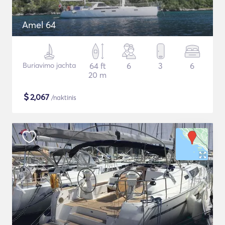
Amel 64
Buriavimo jachta
64 ft
6
3
6
20 m
$
2,067
/naktinis