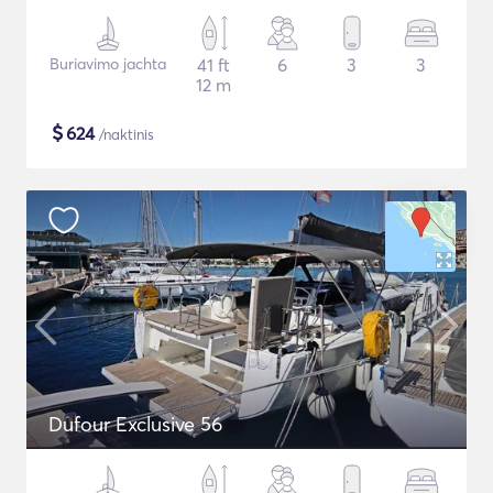
Buriavimo jachta
41 ft
6
3
3
12 m
$
624
/naktinis
Dufour Exclusive 56