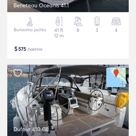
Beneteau Oceanis 41.1
Buriavimo jachta
41 ft
8
3
4
12 m
$
575
/naktinis
Dufour 410 GL