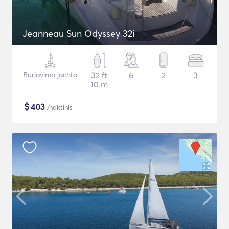
Jeanneau Sun Odyssey 32i
Buriavimo jachta
32 ft
6
2
3
10 m
$
403
/naktinis