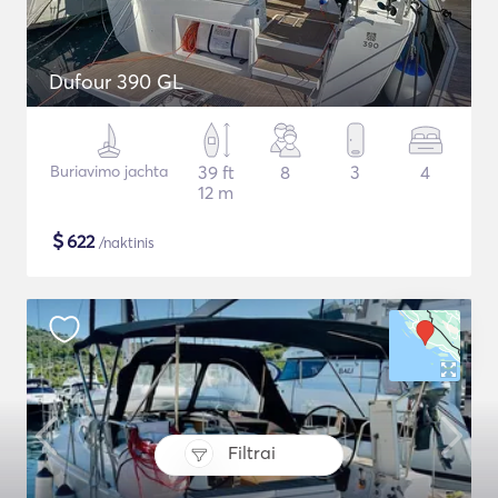
Dufour 390 GL
Buriavimo jachta
39 ft
8
3
4
12 m
$
622
/naktinis
Filtrai