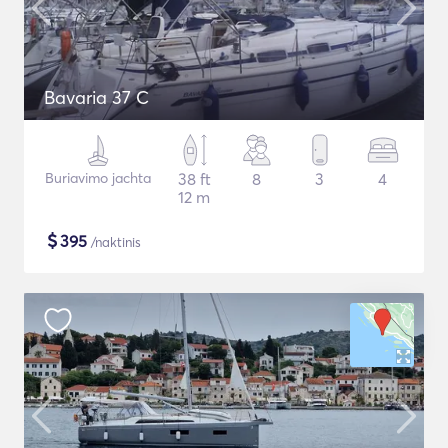
Bavaria 37 C
Buriavimo jachta
38 ft
8
3
4
12 m
$
395
/naktinis