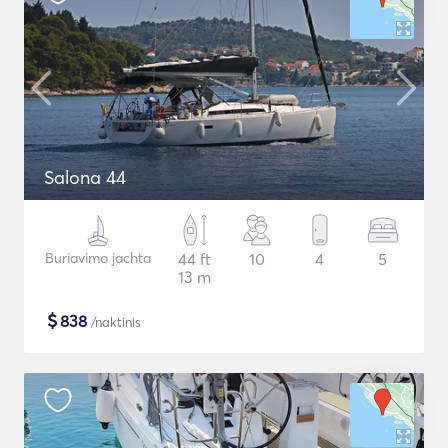
Salona 44
Buriavimo jachta
44 ft
10
4
5
13 m
$
838
/naktinis