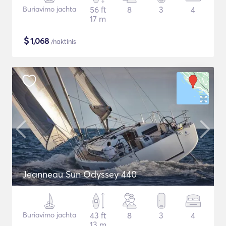
Buriavimo jachta
56 ft
8
3
4
17 m
$
1,068
/naktinis
Jeanneau Sun Odyssey 440
Buriavimo jachta
43 ft
8
3
4
13 m