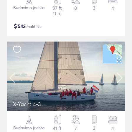
Buriavimo jachta
37 ft
8
3
4
11 m
$
542
/naktinis
X-Yacht 4-3
Buriavimo jachta
41 ft
7
3
4