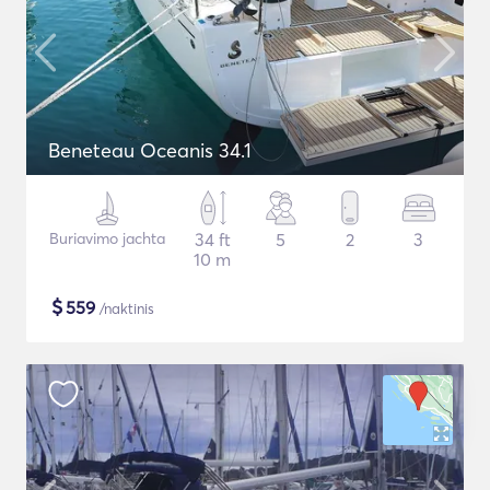
Beneteau Oceanis 34.1
Buriavimo jachta
34 ft
5
2
3
10 m
$
559
/naktinis