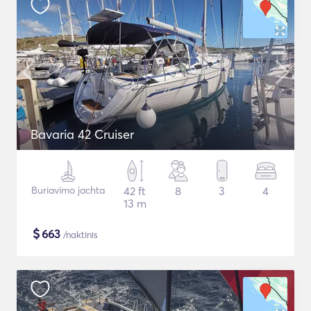
Bavaria 42 Cruiser
Buriavimo jachta
42 ft
8
3
4
13 m
$
663
/naktinis