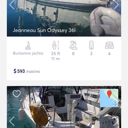
Jeanneau Sun Odyssey 36i
Buriavimo jachta
35 ft
8
3
4
11 m
$
593
/naktinis