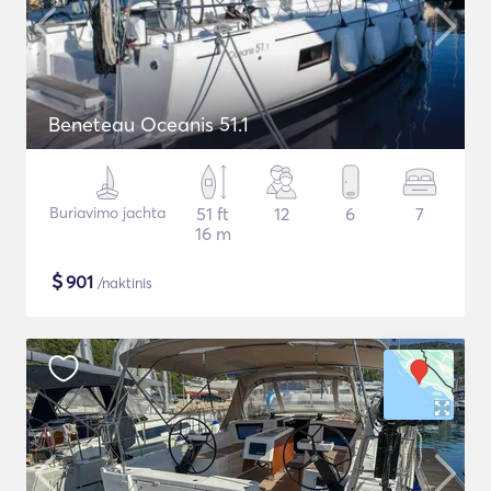
Beneteau Oceanis 51.1
Buriavimo jachta
51 ft
12
6
7
16 m
$
901
/naktinis