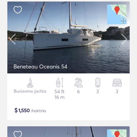
Beneteau Oceanis 54
Buriavimo jachta
54 ft
6
3
3
16 m
$
1,550
/naktinis