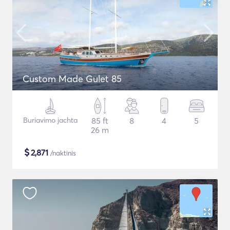
Custom Made Gulet 85
Buriavimo jachta
85 ft
8
4
5
26 m
$
2,871
/naktinis