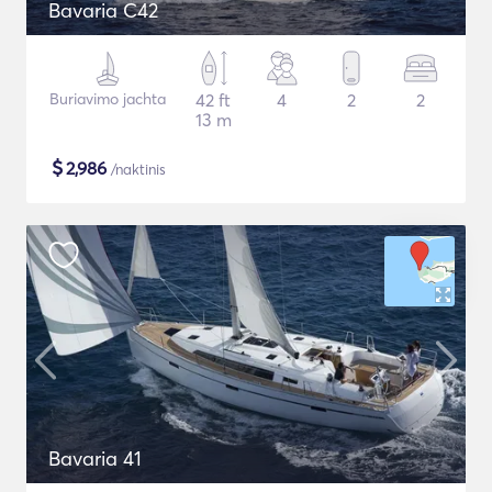
Bavaria C42
Buriavimo jachta
42 ft
4
2
2
13 m
$
2,986
/naktinis
Bavaria 41