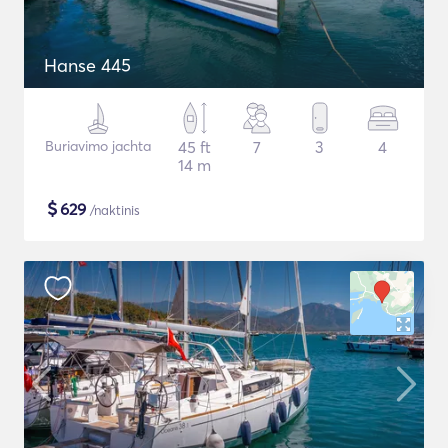
Hanse 445
Buriavimo jachta
45 ft
7
3
4
14 m
$
629
/naktinis