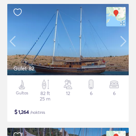
Gulet 82
Gultas
82 ft
12
6
6
25 m
$
1,264
/naktinis