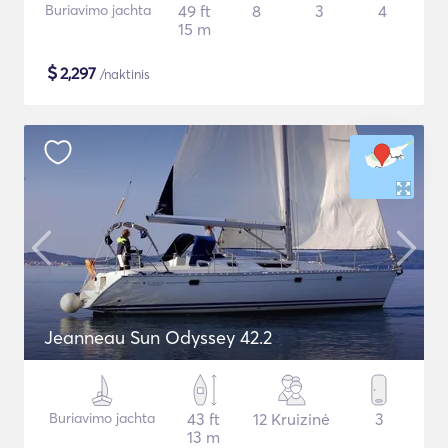
Buriavimo jachta
49 ft
8
3
4
15 m
$
2,297
/naktinis
Jeanneau Sun Odyssey 42.2
Buriavimo jachta
43 ft
12 Kruizinė
3
13 m