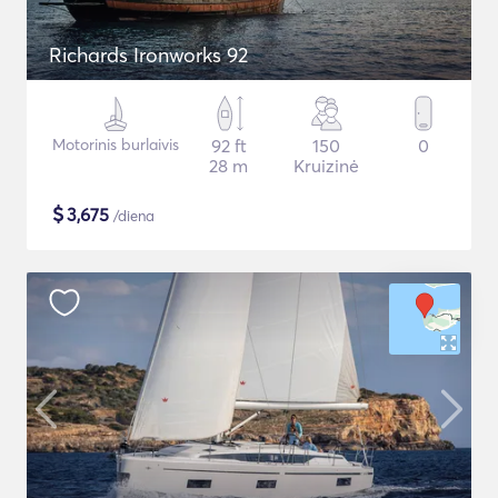
Richards Ironworks 92
Motorinis burlaivis
92 ft
150
0
28 m
Kruizinė
$
3,675
/diena