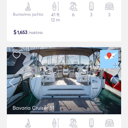
Buriavimo jachta
41 ft
6
3
3
12 m
$
1,653
/naktinis
Bavaria Cruiser 51