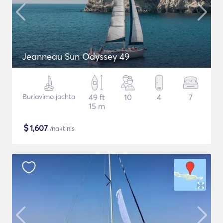
Jeanneau Sun Odyssey 49
Buriavimo jachta
49 ft
10
4
7
15 m
$
1,607
/naktinis