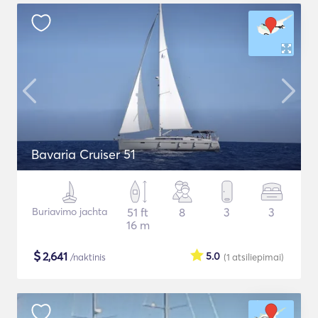
Bavaria Cruiser 51
Buriavimo jachta
51 ft
8
3
3
16 m
$
2,641
5.0
/naktinis
(1
atsiliepimai
)