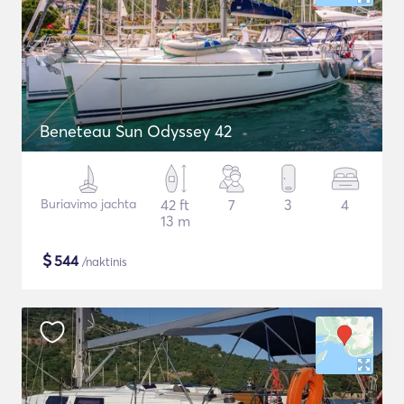
Beneteau Sun Odyssey 42
Buriavimo jachta
42 ft
7
3
4
13 m
$
544
/naktinis