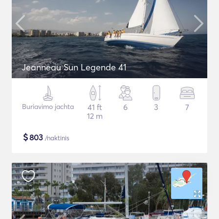
Jeanneau Sun Legende 41
Buriavimo jachta
41 ft
6
3
7
12 m
$
803
/naktinis