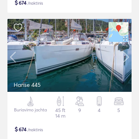
$
674
/naktinis
Hanse 445
Buriavimo jachta
45 ft
9
4
5
14 m
$
674
/naktinis