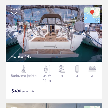
Hanse 445
Buriavimo jachta
45 ft
8
4
4
14 m
$
490
/naktinis