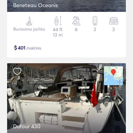
Beneteau Oceanis
Buriavimo jachta
44 ft
8
3
3
13 m
$
401
/naktinis
Dufour 430