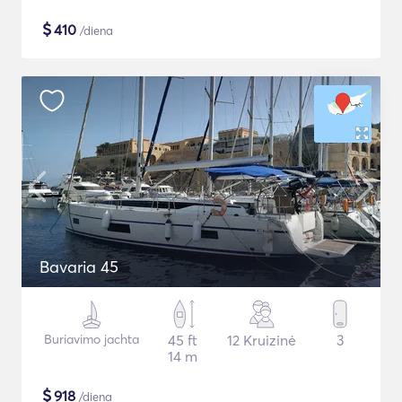
$
410
/diena
Bavaria 45
Buriavimo jachta
45 ft
12 Kruizinė
3
14 m
$
918
/diena