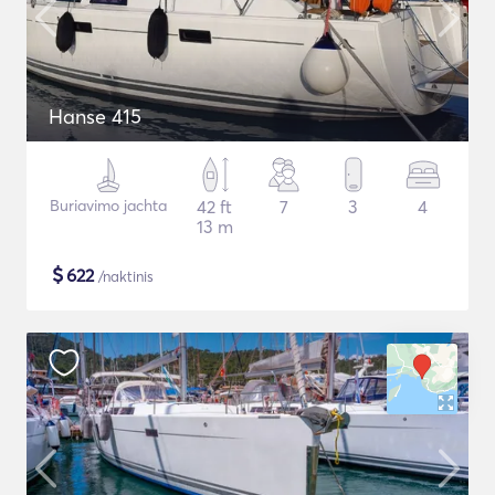
Hanse 415
Buriavimo jachta
42 ft
7
3
4
13 m
$
622
/naktinis