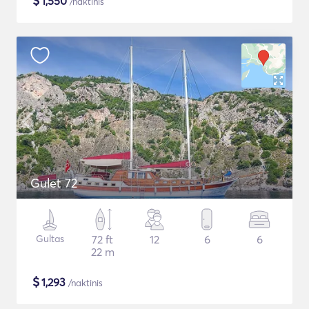
$
1,550
/naktinis
Gulet 72
Gultas
72 ft
12
6
6
22 m
$
1,293
/naktinis