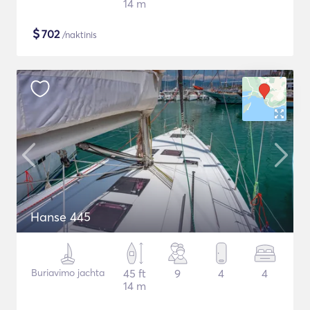
14 m
$
702
/naktinis
Hanse 445
Buriavimo jachta
45 ft
9
4
4
14 m