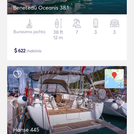
Beneteau Oceanis 38.1
Buriavimo jachta
38 ft
7
3
3
12 m
$
622
/naktinis
Hanse 445