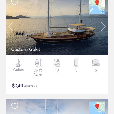
Custom Gulet
Gultas
79 ft
10
5
6
24 m
$
2,411
/naktinis