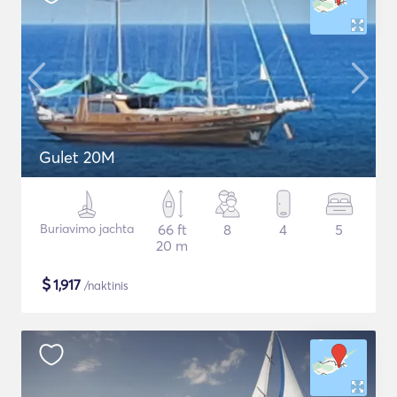
Gulet 20M
Buriavimo jachta
66 ft
8
4
5
20 m
$
1,917
/naktinis