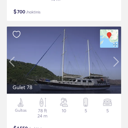
$
700
/naktinis
Gulet 78
Gultas
78 ft
10
5
5
24 m