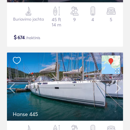
Buriavimo jachta
45 ft
9
4
5
14 m
$
674
/naktinis
Hanse 445