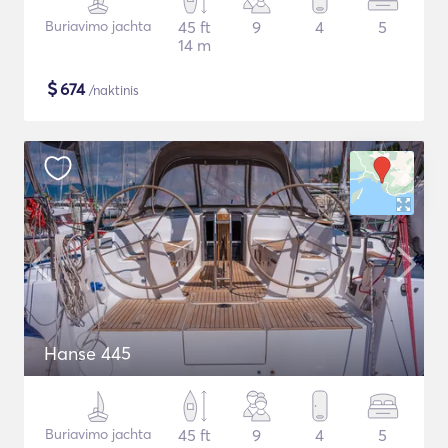
Buriavimo jachta
45 ft
9
4
5
14 m
$
674
/naktinis
Hanse 445
Buriavimo jachta
45 ft
9
4
5