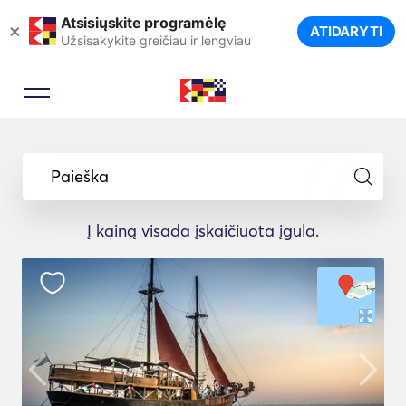
Atsisiųskite programėlę
×
ATIDARYTI
Užsisakykite greičiau ir lengviau
Paieška
Į kainą visada įskaičiuota įgula.