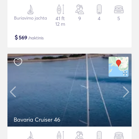
Buriavimo jachta
41 ft
9
4
5
12 m
$
569
/naktinis
Bavaria Cruiser 46