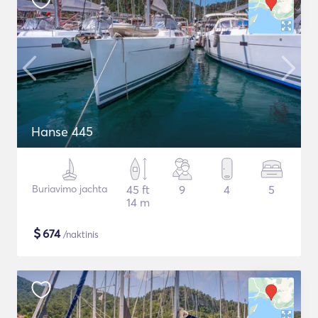
Hanse 445
Buriavimo jachta
45 ft
9
4
5
14 m
$
674
/naktinis