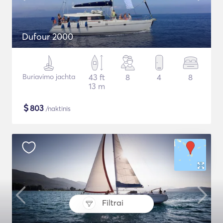
Dufour 2000
Buriavimo jachta
43 ft
8
4
8
13 m
$
803
/naktinis
Filtrai