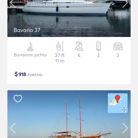
Bavaria 37
Buriavimo jachta
37 ft
6
3
3
11 m
$
918
/naktinis