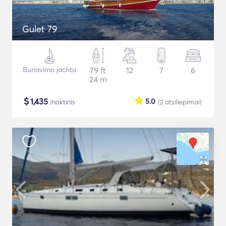
Gulet 79
Buriavimo jachta
79 ft
12
7
6
24 m
$
1,435
5.0
/naktinis
(2
atsiliepimai
)