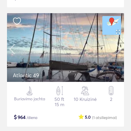
Atlantic 49
Buriavimo jachta
50 ft
10 Kruizinė
2
15 m
$
964
5.0
/diena
(1
atsiliepimai
)