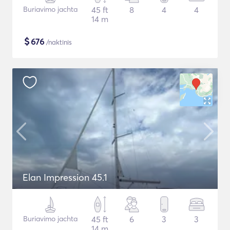
Buriavimo jachta
45 ft
8
4
4
14 m
$
676
/naktinis
Elan Impression 45.1
Buriavimo jachta
45 ft
6
3
3
14 m