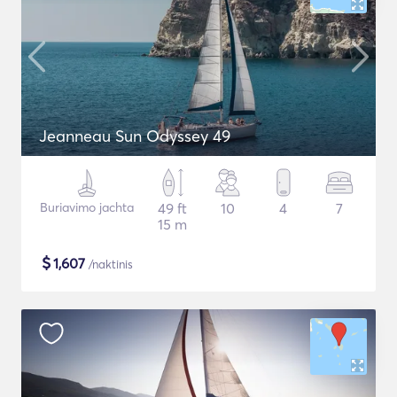
Jeanneau Sun Odyssey 49
Buriavimo jachta
49 ft
10
4
7
15 m
$
1,607
/naktinis