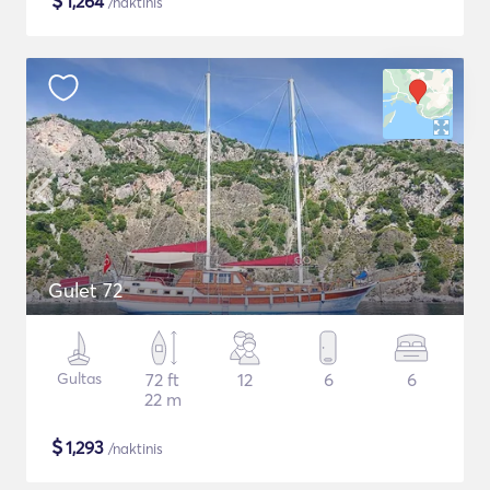
$
1,264
/naktinis
Gulet 72
Gultas
72 ft
12
6
6
22 m
$
1,293
/naktinis