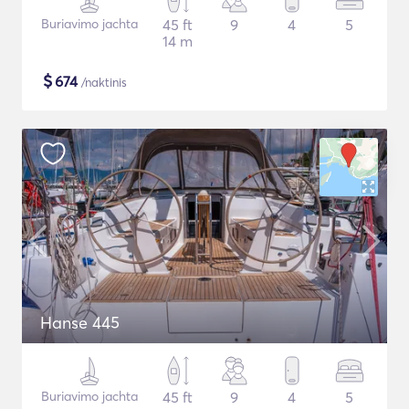
Buriavimo jachta
45 ft
9
4
5
14 m
$
674
/naktinis
Hanse 445
Buriavimo jachta
45 ft
9
4
5