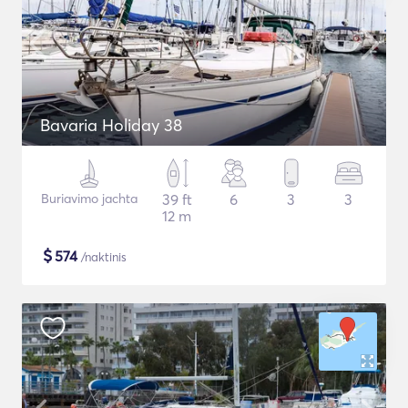
Bavaria Holiday 38
Buriavimo jachta
39 ft
6
3
3
12 m
$
574
/naktinis