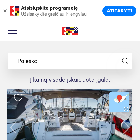
Atsisiųskite programėlę
×
ATIDARYTI
Užsisakykite greičiau ir lengviau
Paieška
Į kainą visada įskaičiuota įgula.