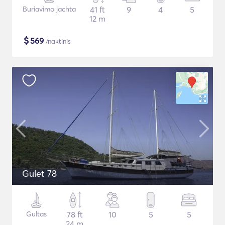
Buriavimo jachta
41 ft
9
4
5
12 m
$
569
/naktinis
Gulet 78
Gultas
78 ft
10
5
5
24 m