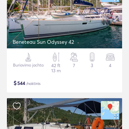
Beneteau Sun Odyssey 42
Buriavimo jachta
42 ft
7
3
4
13 m
$
544
/naktinis