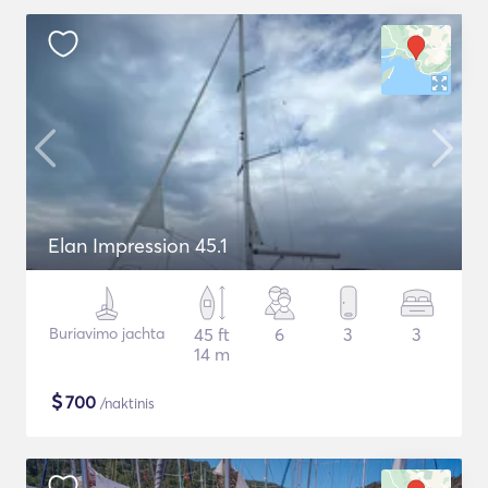
Elan Impression 45.1
Buriavimo jachta
45 ft
6
3
3
14 m
$
700
/naktinis