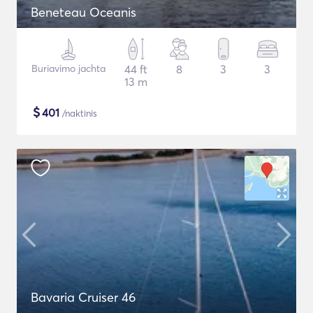
Beneteau Oceanis
Buriavimo jachta
44 ft
8
3
3
13 m
$
401
/naktinis
Bavaria Cruiser 46