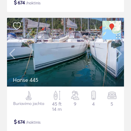
$
674
/naktinis
Hanse 445
Buriavimo jachta
45 ft
9
4
5
14 m
$
674
/naktinis