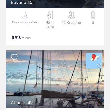
Bavaria 45
Buriavimo jachta
45 ft
12 Kruizinė
3
14 m
$
918
/diena
Atlantic 49