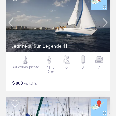
Jeanneau Sun Legende 41
Buriavimo jachta
41 ft
6
3
7
12 m
$
803
/naktinis