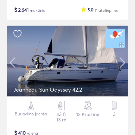
$
2,641
5.0
/naktinis
(1
atsiliepimai
)
Jeanneau Sun Odyssey 42.2
Buriavimo jachta
43 ft
12 Kruizinė
3
13 m
$
410
/diena