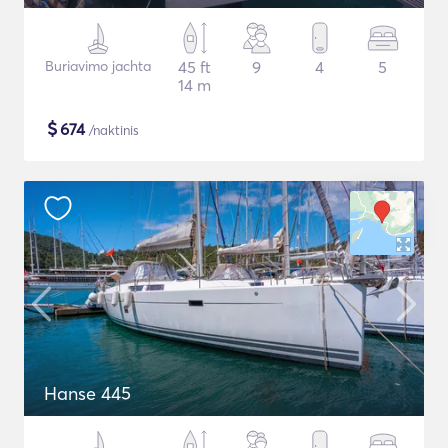
Buriavimo jachta
45 ft
9
4
5
14 m
$
674
/naktinis
Hanse 445