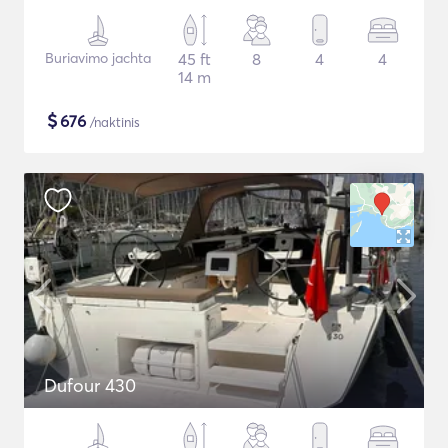
Buriavimo jachta
45 ft
8
4
4
14 m
$
676
/naktinis
Dufour 430