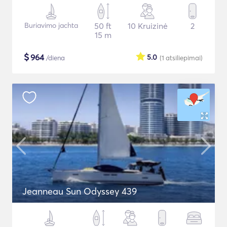
Buriavimo jachta
50 ft
10 Kruizinė
2
15 m
$
964
5.0
/diena
(1
atsiliepimai
)
Jeanneau Sun Odyssey 439