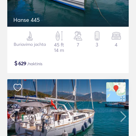
Hanse 445
Buriavimo jachta
45 ft
7
3
4
14 m
$
629
/naktinis