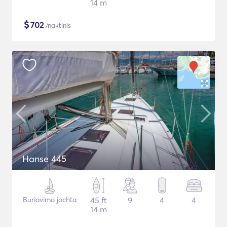
14 m
$
702
/naktinis
Hanse 445
Buriavimo jachta
45 ft
9
4
4
14 m