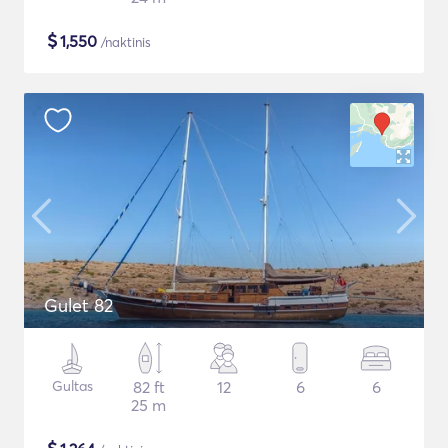
$
1,550
/naktinis
Gulet 82
Gultas
82 ft
12
6
6
25 m