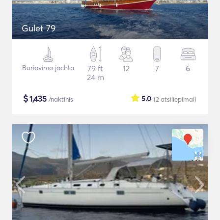
Gulet 79
Buriavimo jachta
79 ft
12
7
6
24 m
$
1,435
5.0
/naktinis
(2
atsiliepimai
)