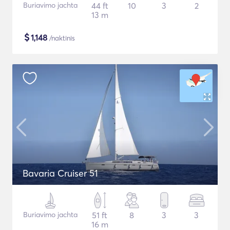
Buriavimo jachta
44 ft
10
3
2
13 m
$
1,148
/naktinis
Bavaria Cruiser 51
Buriavimo jachta
51 ft
8
3
3
16 m