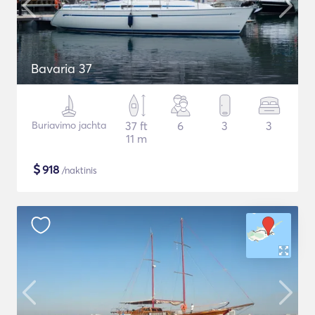
Bavaria 37
Buriavimo jachta
37 ft
6
3
3
11 m
$
918
/naktinis