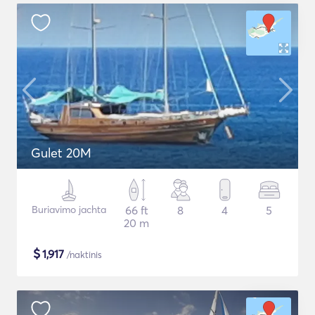
Gulet 20M
Buriavimo jachta
66 ft
8
4
5
20 m
$
1,917
/naktinis