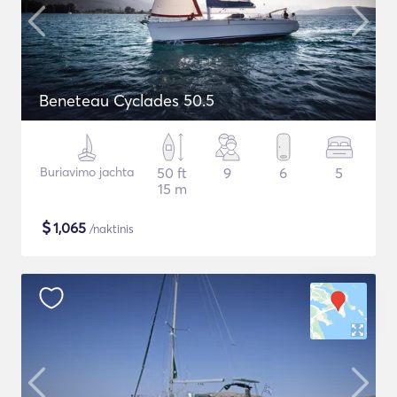
Beneteau Cyclades 50.5
Buriavimo jachta
50 ft
9
6
5
15 m
$
1,065
/naktinis