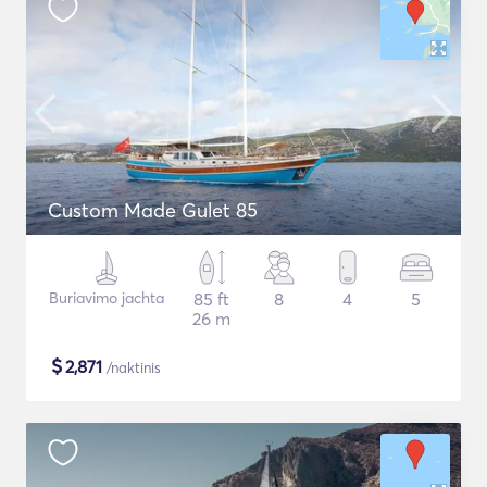
Custom Made Gulet 85
Buriavimo jachta
85 ft
8
4
5
26 m
$
2,871
/naktinis