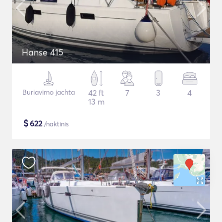
Hanse 415
Buriavimo jachta
42 ft
7
3
4
13 m
$
622
/naktinis