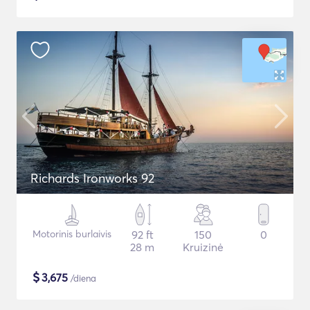
Richards Ironworks 92
Motorinis burlaivis
92 ft
150
0
28 m
Kruizinė
$
3,675
/diena