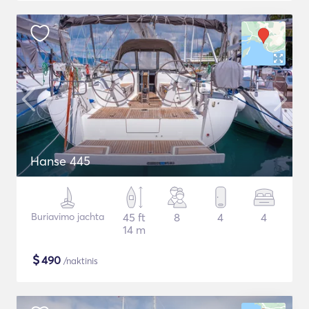
Hanse 445
Buriavimo jachta
45 ft
8
4
4
14 m
$
490
/naktinis