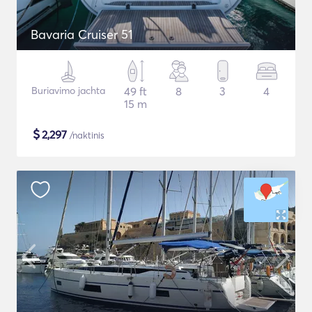
Bavaria Cruiser 51
Buriavimo jachta
49 ft
8
3
4
15 m
$
2,297
/naktinis