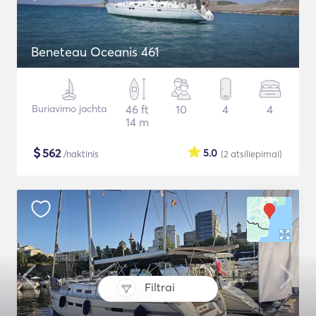
Beneteau Oceanis 461
Buriavimo jachta
46 ft
10
4
4
14 m
$
562
5.0
/naktinis
(2
atsiliepimai
)
Filtrai