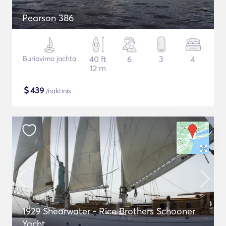
Pearson 386
Buriavimo jachta
40 ft
6
3
4
12 m
$
439
/naktinis
1929 Shearwater - Rice Brothers Schooner
Yacht