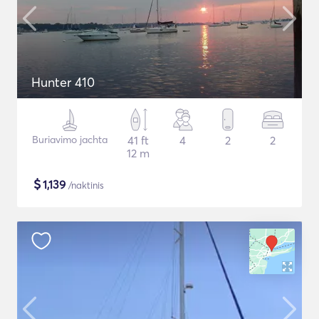
Hunter 410
Buriavimo jachta
41 ft
4
2
2
12 m
$
1,139
/naktinis