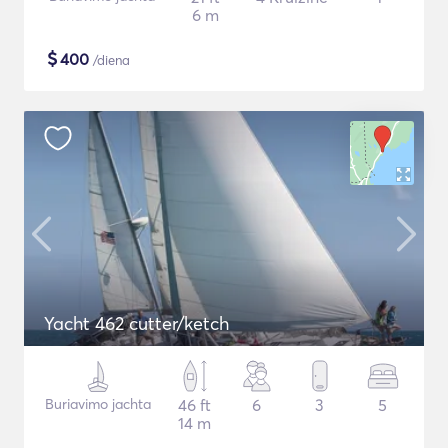
6 m
$
400
/diena
Yacht 462 cutter/ketch
Buriavimo jachta
46 ft
6
3
5
14 m