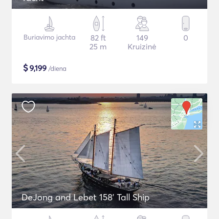
Buriavimo jachta
82 ft
149
0
25 m
Kruizinė
$
9,199
/diena
DeJong and Lebet 158' Tall Ship