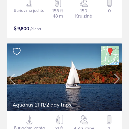
Buriavimo jachta
158 ft
150
0
48 m
Kruizinė
$
9,800
/diena
Aquarius 21 (1/2 day trips)
Buriavimo jachta
21 ft
4 Kruizinė
1