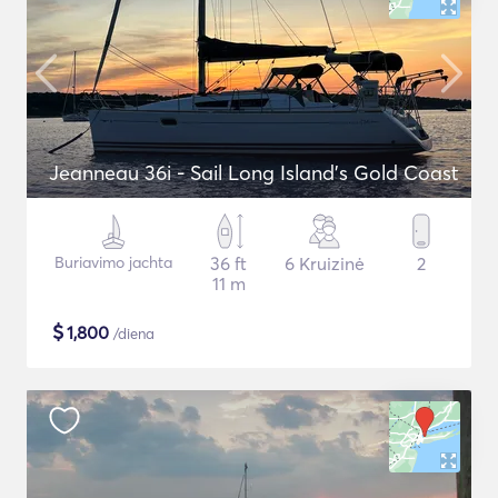
Jeanneau 36i - Sail Long Island's Gold Coast
Buriavimo jachta
36 ft
6 Kruizinė
2
11 m
$
1,800
/diena