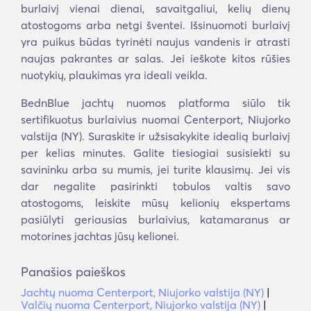
burlaivį vienai dienai, savaitgaliui, kelių dienų
atostogoms arba netgi šventei. Išsinuomoti burlaivį
yra puikus būdas tyrinėti naujus vandenis ir atrasti
naujas pakrantes ar salas. Jei ieškote kitos rūšies
nuotykių, plaukimas yra ideali veikla.
BednBlue jachtų nuomos platforma siūlo tik
sertifikuotus burlaivius nuomai Centerport, Niujorko
valstija (NY). Suraskite ir užsisakykite idealią burlaivį
per kelias minutes. Galite tiesiogiai susisiekti su
savininku arba su mumis, jei turite klausimų. Jei vis
dar negalite pasirinkti tobulos valtis savo
atostogoms, leiskite mūsų kelionių ekspertams
pasiūlyti geriausias burlaivius, katamaranus ar
motorines jachtas jūsų kelionei.
Panašios paieškos
Jachtų nuoma Centerport, Niujorko valstija (NY)
|
Valčių nuoma Centerport, Niujorko valstija (NY)
|