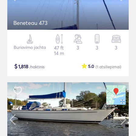
Beneteau 473
Buriavimo jachta
47 ft
3
3
3
14 m
$
1,818
5.0
/naktinis
(1
atsiliepimai
)