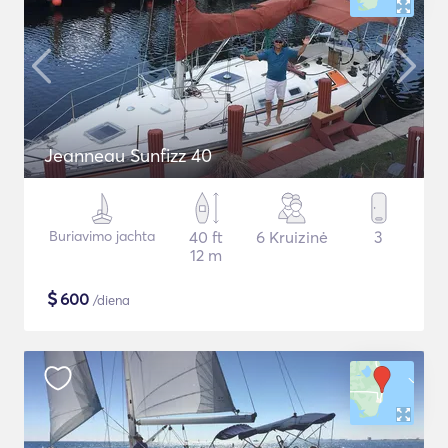
Jeanneau Sunfizz 40
Buriavimo jachta
40 ft
6 Kruizinė
3
12 m
$
600
/diena