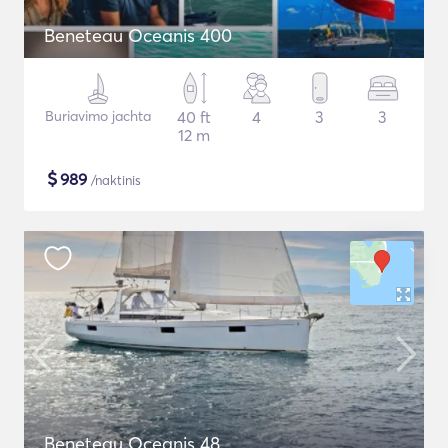
Beneteau Oceanis 400
Buriavimo jachta
40 ft
4
3
3
12 m
$
989
/naktinis
Beneteau Oceanis 48