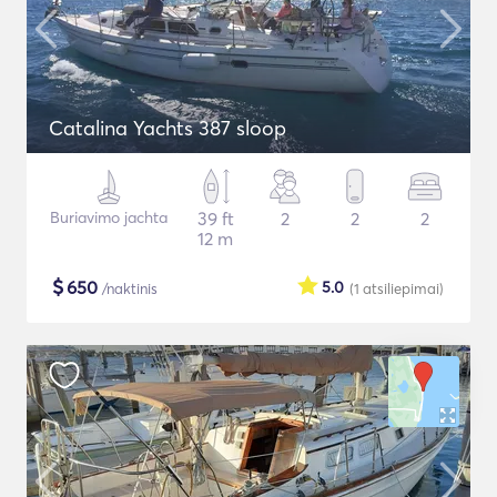
Catalina Yachts 387 sloop
Buriavimo jachta
39 ft
2
2
2
12 m
$
650
5.0
/naktinis
(1
atsiliepimai
)