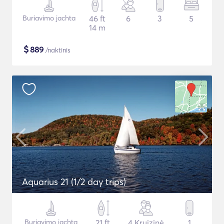
Buriavimo jachta
46 ft
6
3
5
14 m
$
889
/naktinis
Aquarius 21 (1/2 day trips)
Buriavimo jachta
21 ft
4 Kruizinė
1