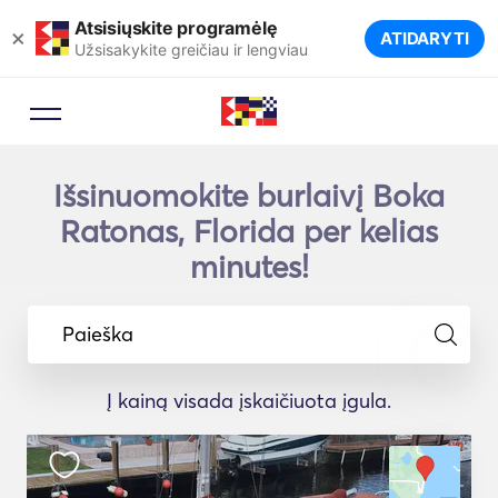
Atsisiųskite programėlę
×
ATIDARYTI
Užsisakykite greičiau ir lengviau
Išsinuomokite burlaivį Boka
Ratonas, Florida per kelias
minutes!
Paieška
Į kainą visada įskaičiuota įgula.