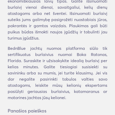
ekonomiškiausias laivų tipas. Galite išsinuomoti
burlaivį vienai dienai, savaitgaliui, kelių dienų
atostogoms arba net šventei. Išsinuomoti burlaivį
suteiks jums galimybę pasigrožėti nuostabiais jūros,
pakrantės ir gamtos vaizdais. Plaukimas gali būti
puikus būdas išmokti naujos įgūdžių ir tobulinti jau
turimus įgūdžius.
BednBlue jachtų nuomos platforma siūlo tik
sertifikuotus burlaivius nuomai Boka Ratonas,
Florida. Suraskite ir užsisakykite idealią burlaivį per
kelias minutes. Galite tiesiogiai susisiekti su
savininku arba su mumis, jei turite klausimų. Jei vis
dar negalite pasirinkti tobulos valties savo
atostogoms, leiskite mūsų kelionių ekspertams
pasiūlyti geriausias burlaivius, katamaranus ar
motorines jachtas jūsų kelionei.
Panašios paieškos