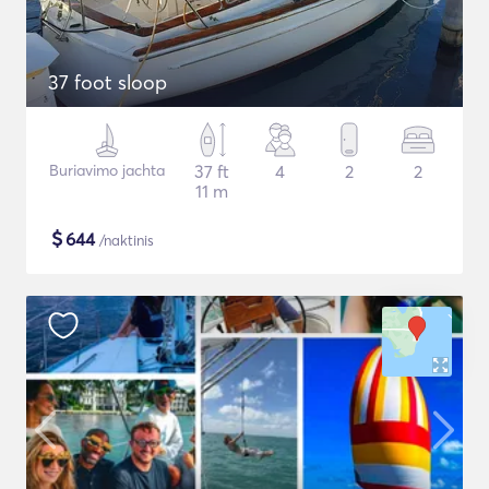
37 foot sloop
Buriavimo jachta
37 ft
4
2
2
11 m
$
644
/naktinis