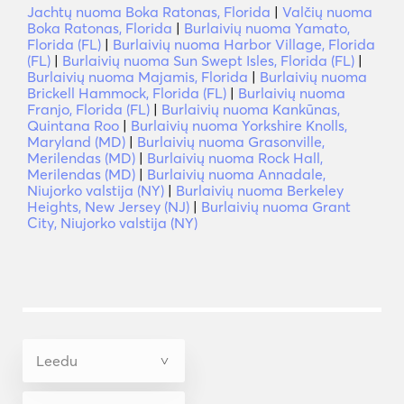
Jachtų nuoma Boka Ratonas, Florida
|
Valčių nuoma
Boka Ratonas, Florida
|
Burlaivių nuoma Yamato,
Florida (FL)
|
Burlaivių nuoma Harbor Village, Florida
(FL)
|
Burlaivių nuoma Sun Swept Isles, Florida (FL)
|
Burlaivių nuoma Majamis, Florida
|
Burlaivių nuoma
Brickell Hammock, Florida (FL)
|
Burlaivių nuoma
Franjo, Florida (FL)
|
Burlaivių nuoma Kankūnas,
Quintana Roo
|
Burlaivių nuoma Yorkshire Knolls,
Maryland (MD)
|
Burlaivių nuoma Grasonville,
Merilendas (MD)
|
Burlaivių nuoma Rock Hall,
Merilendas (MD)
|
Burlaivių nuoma Annadale,
Niujorko valstija (NY)
|
Burlaivių nuoma Berkeley
Heights, New Jersey (NJ)
|
Burlaivių nuoma Grant
City, Niujorko valstija (NY)