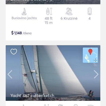
Buriavimo jachta
48 ft
6 Kruizinė
4
15 m
$
1,148
/diena
Yacht 462 cutter/ketch