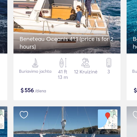
2
Beneteau Oceanis 41.1 (price is for 2
B
hours)
h
Buriavimo jachta
41 ft
12 Kruizinė
3
Bu
13 m
$
556
/diena