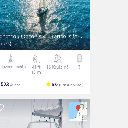
eneteau Oceanis 41.1 (price is for 2
ours)
riavimo jachta
41 ft
13 Kruizinė
3
13 m
$
523
5.0
/diena
(1
atsiliepimai
)