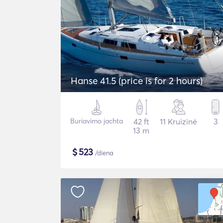
Hanse 41.5 (price is for 2 hours)
Buriavimo jachta
42 ft
11 Kruizinė
3
13 m
$
523
/diena