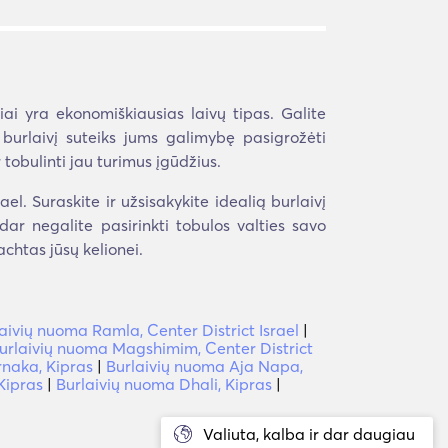
ai yra ekonomiškiausias laivų tipas. Galite
 burlaivį suteiks jums galimybę pasigrožėti
tobulinti jau turimus įgūdžius.
el. Suraskite ir užsisakykite idealią burlaivį
 dar negalite pasirinkti tobulos valties savo
chtas jūsų kelionei.
aivių nuoma Ramla, Center District Israel
|
urlaivių nuoma Magshimim, Center District
rnaka, Kipras
|
Burlaivių nuoma Aja Napa,
Kipras
|
Burlaivių nuoma Dhali, Kipras
|
Valiuta, kalba ir dar daugiau