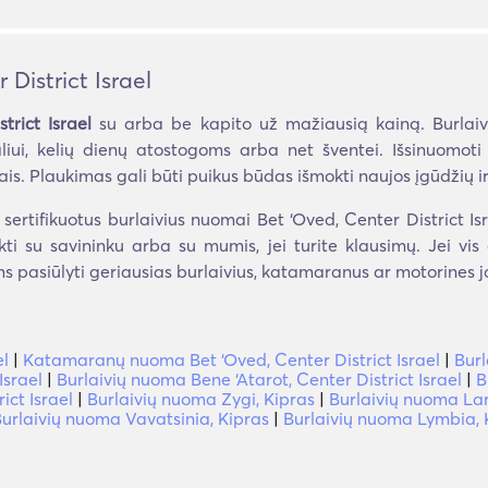
District Israel
trict Israel
su arba be kapito už mažiausią kainą. Burlaivi
galiui, kelių dienų atostogoms arba net šventei. Išsinuomoti
is. Plaukimas gali būti puikus būdas išmokti naujos įgūdžių ir 
rtifikuotus burlaivius nuomai Bet ‘Oved, Center District Isra
ekti su savininku arba su mumis, jei turite klausimų. Jei vis
s pasiūlyti geriausias burlaivius, katamaranus ar motorines ja
el
|
Katamaranų nuoma Bet ‘Oved, Center District Israel
|
Burl
Israel
|
Burlaivių nuoma Bene ‘Atarot, Center District Israel
|
B
ict Israel
|
Burlaivių nuoma Zygi, Kipras
|
Burlaivių nuoma La
urlaivių nuoma Vavatsinia, Kipras
|
Burlaivių nuoma Lymbia, 