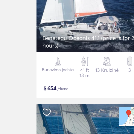
Beneteau Oceanis 41.1 (price is for 
hours)
Buriavimo jachta
41 ft
13 Kruizinė
3
13 m
$
654
/diena