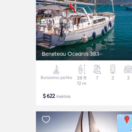
Beneteau Oceanis 38.1
Buriavimo jachta
38 ft
7
3
3
12 m
$
622
/naktinis