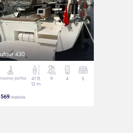
ufour 430
riavimo jachta
41 ft
9
4
5
12 m
$
569
/naktinis