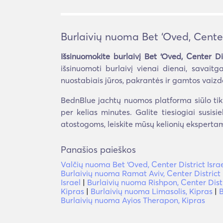
Burlaivių nuoma Bet ‘Oved, Center 
Išsinuomokite burlaivį Bet ‘Oved, Center Dis
išsinuomoti burlaivį vienai dienai, savait
nuostabiais jūros, pakrantės ir gamtos vaizda
BednBlue jachtų nuomos platforma siūlo tik se
per kelias minutes. Galite tiesiogiai susisi
atostogoms, leiskite mūsų kelionių ekspertam
Panašios paieškos
Valčių nuoma Bet ‘Oved, Center District Isra
Burlaivių nuoma Ramat Aviv, Center District 
Israel
|
Burlaivių nuoma Rishpon, Center Distr
Kipras
|
Burlaivių nuoma Limasolis, Kipras
|
B
Burlaivių nuoma Ayios Therapon, Kipras