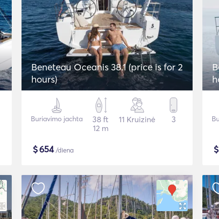
Beneteau Oceanis 38.1 (price is for 2
B
hours)
h
Buriavimo jachta
38 ft
11 Kruizinė
3
Bu
12 m
$
654
/diena