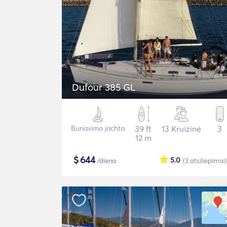
Dufour 385 GL
Buriavimo jachta
39 ft
13 Kruizinė
3
12 m
$
644
5.0
/diena
(3
atsiliepimai
)