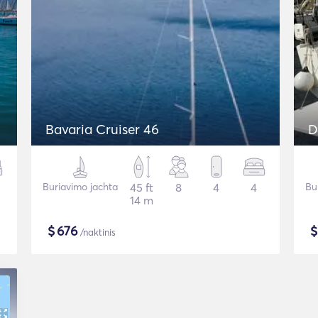
Bavaria Cruiser 46
D
Buriavimo jachta
45 ft
8
4
4
Bu
14 m
$
676
/naktinis