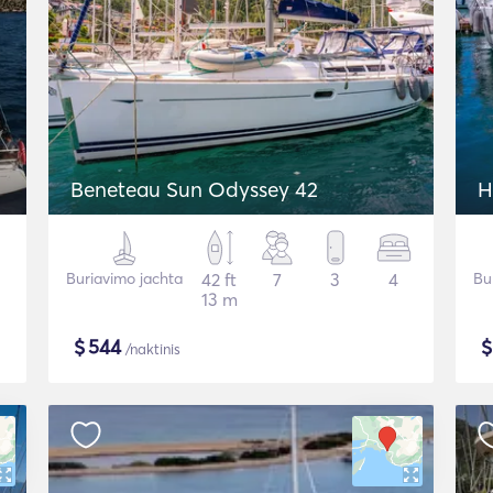
Beneteau Sun Odyssey 42
H
Buriavimo jachta
42 ft
7
3
4
Bu
13 m
$
544
/naktinis