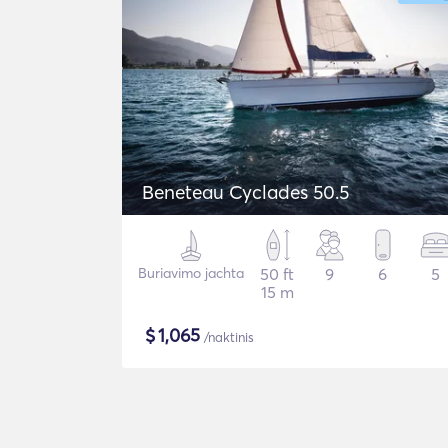
Beneteau Cyclades 50.5
Buriavimo jachta
50 ft
9
6
5
15 m
$
1,065
/naktinis