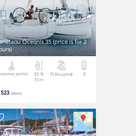
eneteau Oceanis 35 (price is for 2
ours)
riavimo jachta
35 ft
11 Kruizinė
3
11 m
$
523
/diena