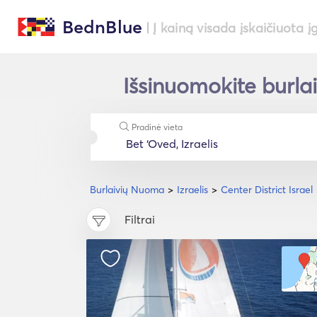
BednBlue
| Į kainą visada įskaičiuota į
Išsinuomokite burlai
Pradinė vieta
Burlaivių Nuoma
Izraelis
Center District Israel
Filtrai