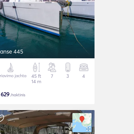
anse 445
riavimo jachta
45 ft
7
3
4
14 m
$
629
/naktinis