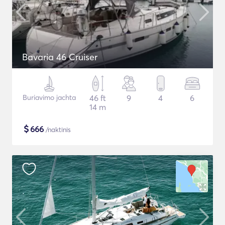
Bavaria 46 Cruiser
Buriavimo jachta
46 ft
9
4
6
14 m
$
666
/naktinis