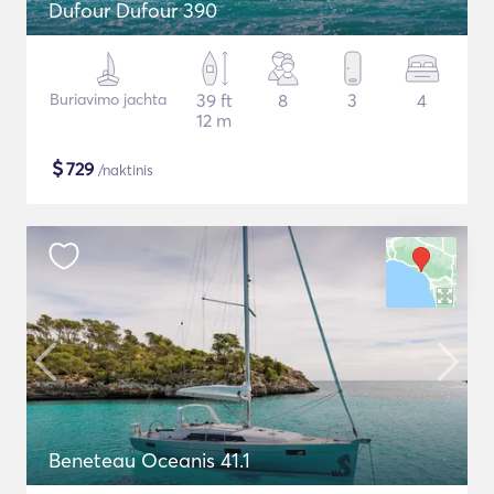
Dufour Dufour 390
Buriavimo jachta
39 ft
8
3
4
12 m
$
729
/naktinis
Beneteau Oceanis 41.1