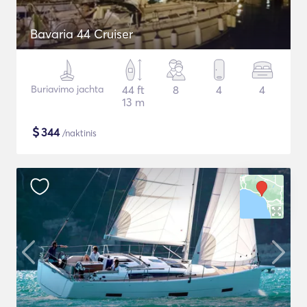
Bavaria 44 Cruiser
Buriavimo jachta
44 ft
8
4
4
13 m
$
344
/naktinis