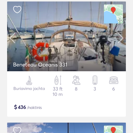
Beneteau Oceanis 331
Buriavimo jachta
33 ft
8
3
6
10 m
$
436
/naktinis