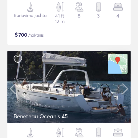
Buriavimo jachta
41 ft
8
3
4
12 m
$
700
/naktinis
Beneteau Oceanis 45