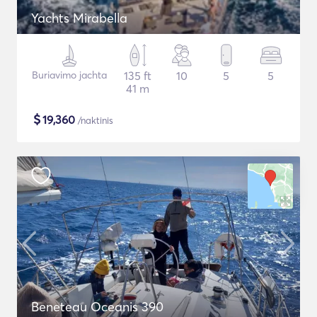
Yachts Mirabella
Buriavimo jachta
135 ft
10
5
5
41 m
$
19,360
/naktinis
Beneteau Oceanis 390