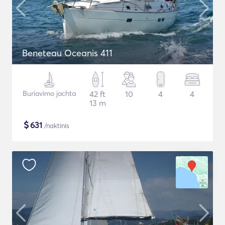
Beneteau Oceanis 411
Buriavimo jachta
42 ft
10
4
4
13 m
$
631
/naktinis