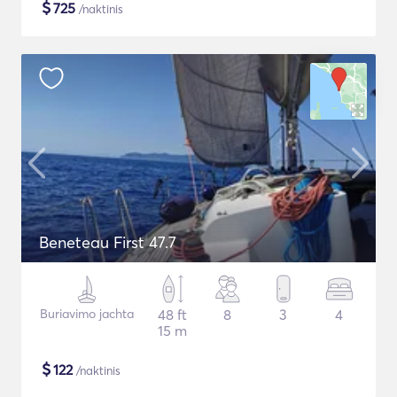
$
725
/naktinis
Beneteau First 47.7
Buriavimo jachta
48 ft
8
3
4
15 m
$
122
/naktinis