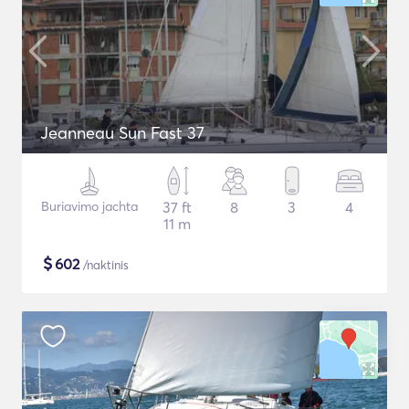
Jeanneau Sun Fast 37
Buriavimo jachta
37 ft
8
3
4
11 m
$
602
/naktinis