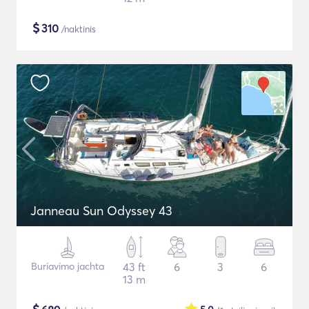
$
310
/naktinis
Janneau Sun Odyssey 43
Buriavimo jachta
43 ft
6
3
6
13 m