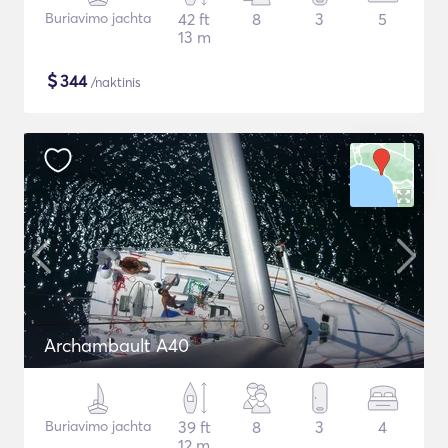
Buriavimo jachta
42 ft
8
3
5
13 m
$
344
/naktinis
Archambault A40
Buriavimo jachta
39 ft
8
3
4
12 m