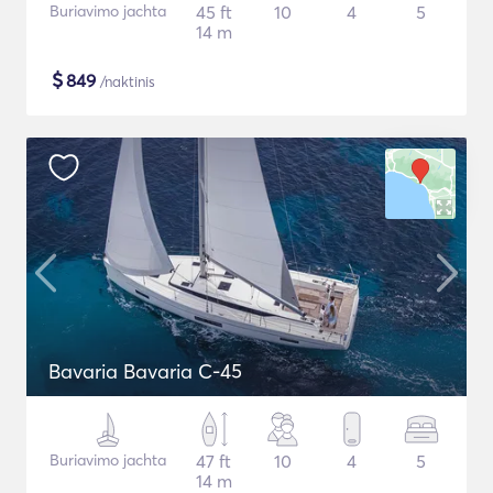
Buriavimo jachta
45 ft
10
4
5
14 m
$
849
/naktinis
Bavaria Bavaria C-45
Buriavimo jachta
47 ft
10
4
5
14 m