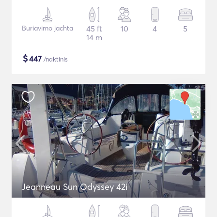
Buriavimo jachta
45 ft
10
4
5
14 m
$
447
/naktinis
Jeanneau Sun Odyssey 42i