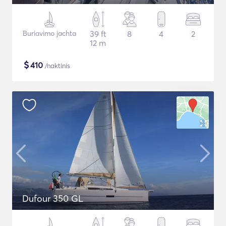
Buriavimo jachta
39 ft
8
4
2
12 m
$
410
/naktinis
Dufour 350 GL