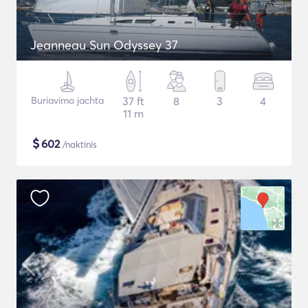
Jeanneau Sun Odyssey 37
Buriavimo jachta
37 ft
8
3
4
11 m
$
602
/naktinis