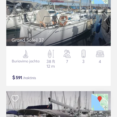
Grand Soleil 37
Buriavimo jachta
38 ft
7
3
4
12 m
$
591
/naktinis