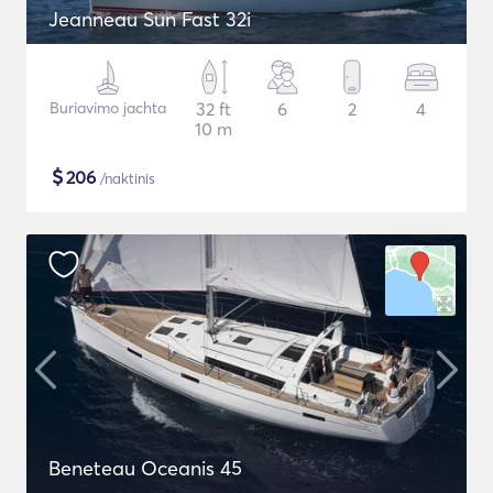
Jeanneau Sun Fast 32i
Buriavimo jachta
32 ft
6
2
4
10 m
$
206
/naktinis
Beneteau Oceanis 45