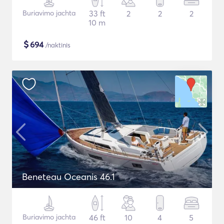
Buriavimo jachta
33 ft
2
2
2
10 m
$
694
/naktinis
Beneteau Oceanis 46.1
Buriavimo jachta
46 ft
10
4
5