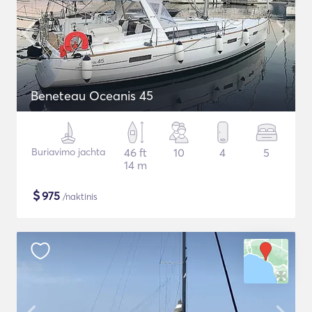
Beneteau Oceanis 45
Buriavimo jachta
46 ft
10
4
5
14 m
$
975
/naktinis