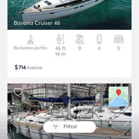
Bavaria Cruiser 46
Buriavimo jachta
46 ft
9
4
5
14 m
$
714
/naktinis
Filtrai