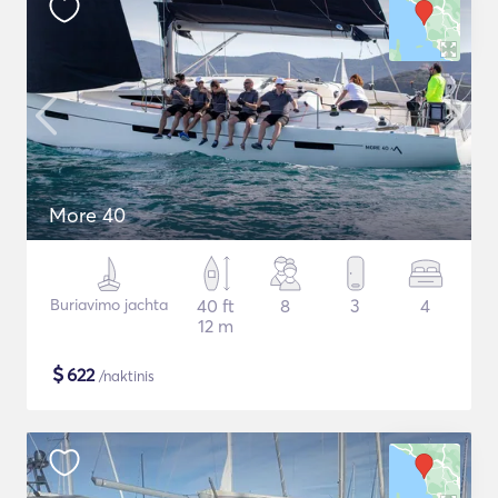
More 40
Buriavimo jachta
40 ft
8
3
4
12 m
$
622
/naktinis