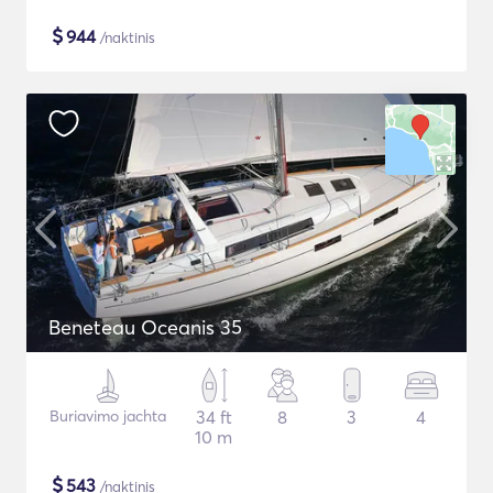
$
944
/naktinis
Beneteau Oceanis 35
Buriavimo jachta
34 ft
8
3
4
10 m
$
543
/naktinis