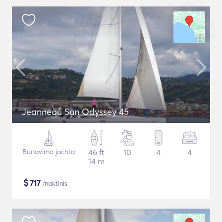
Jeanneau Sun Odyssey 45
Buriavimo jachta
46 ft
10
4
4
14 m
$
717
/naktinis