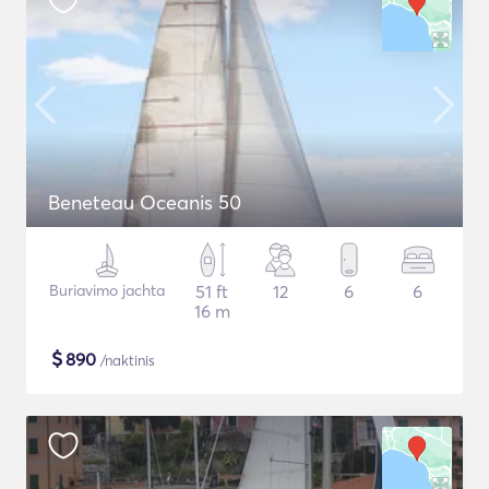
Beneteau Oceanis 50
Buriavimo jachta
51 ft
12
6
6
16 m
$
890
/naktinis