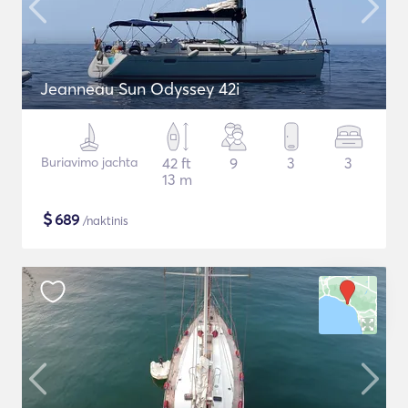
Jeanneau Sun Odyssey 42i
Buriavimo jachta
42 ft
9
3
3
13 m
$
689
/naktinis