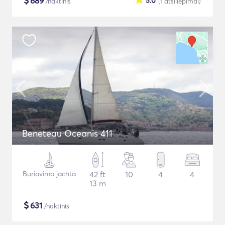
$
689
5.0
/naktinis
(1
atsiliepimai
)
Beneteau Oceanis 411
Buriavimo jachta
42 ft
10
4
4
13 m
$
631
/naktinis