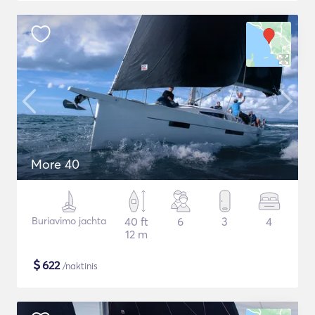
More 40
Buriavimo jachta
40 ft
6
3
4
12 m
$
622
/naktinis