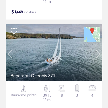
14 m
$
1,448
/naktinis
Beneteau Oceanis 37.1
Buriavimo jachta
39 ft
8
3
4
12 m