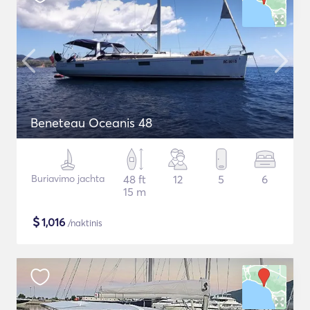
Beneteau Oceanis 48
Buriavimo jachta
48 ft
12
5
6
15 m
$
1,016
/naktinis