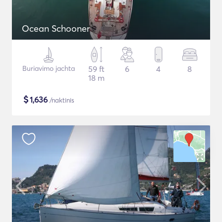
Ocean Schooner
Buriavimo jachta
59 ft
6
4
8
18 m
$
1,636
/naktinis