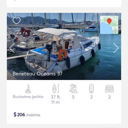
Beneteau Oceanis 37
Buriavimo jachta
37 ft
5
2
2
11 m
$
206
/naktinis