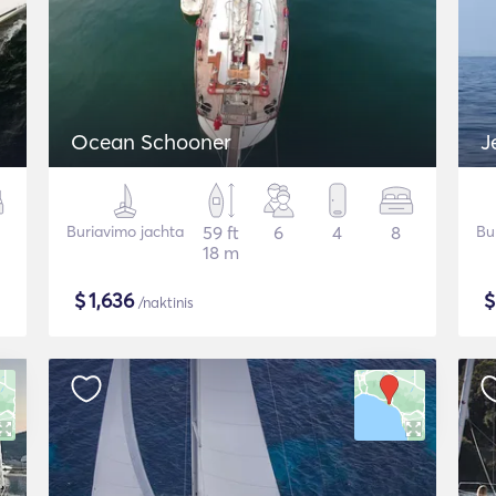
Ocean Schooner
J
Buriavimo jachta
59 ft
6
4
8
Bu
18 m
$
1,636
/naktinis