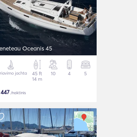
eneteau Oceanis 45
riavimo jachta
45 ft
10
4
5
14 m
$
447
/naktinis