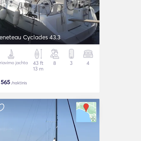
eneteau Cyclades 43.3
riavimo jachta
43 ft
8
3
4
13 m
$
565
/naktinis