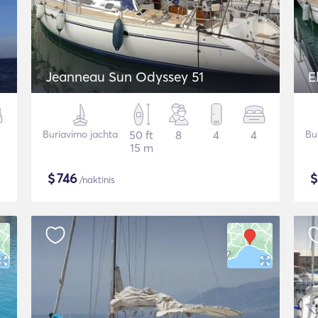
Jeanneau Sun Odyssey 51
E
Buriavimo jachta
50 ft
8
4
4
Bu
15 m
$
746
/naktinis