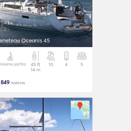
eneteau Oceanis 45
riavimo jachta
45 ft
10
4
5
14 m
$
849
/naktinis