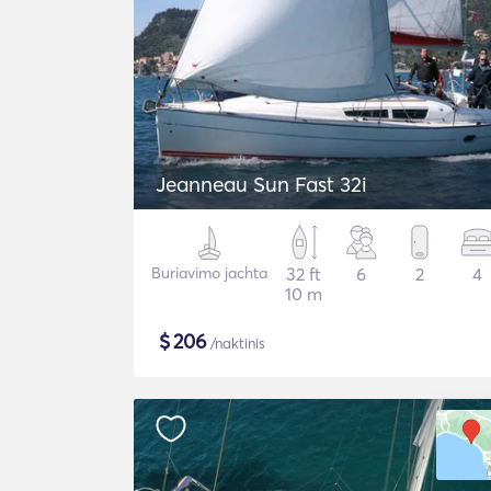
Jeanneau Sun Fast 32i
Buriavimo jachta
32 ft
6
2
4
10 m
$
206
/naktinis