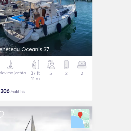
eneteau Oceanis 37
riavimo jachta
37 ft
5
2
2
11 m
$
206
/naktinis