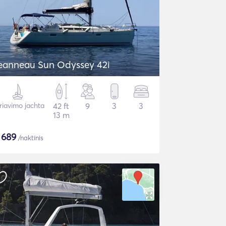
eanneau Sun Odyssey 42i
riavimo jachta
42 ft
9
3
3
13 m
$
689
/naktinis