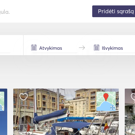
Pridėti sąrašą
gula.