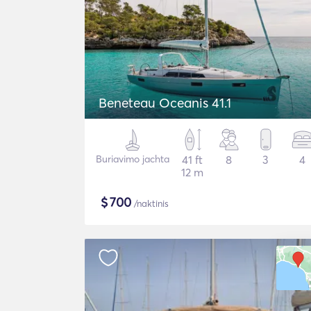
Beneteau Oceanis 41.1
Buriavimo jachta
41 ft
8
3
4
12 m
$
700
/naktinis