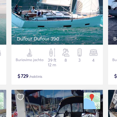
Dufour Dufour 390
B
Buriavimo jachta
39 ft
8
3
4
Bu
12 m
$
729
/naktinis