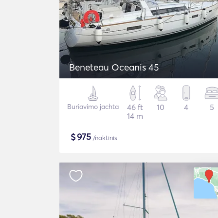
Beneteau Oceanis 45
Buriavimo jachta
46 ft
10
4
5
14 m
$
975
/naktinis