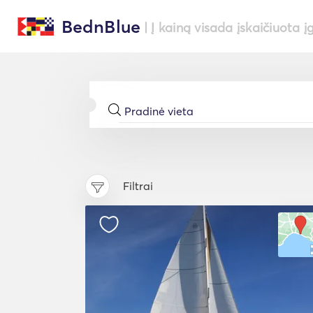
BednBlue
| Į kainą visada įskaičiuota į
Filtrai