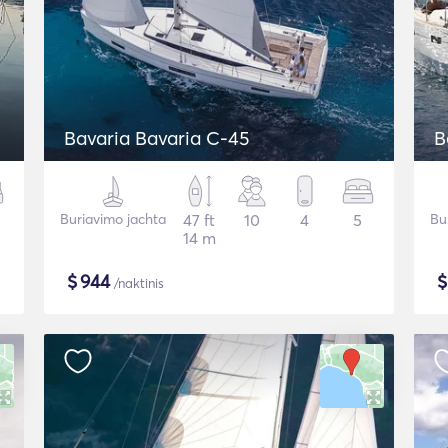
Bavaria Bavaria C-45
B
Buriavimo jachta
47 ft
10
4
5
Bu
14 m
$
944
/naktinis