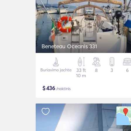
Beneteau Oceanis 331
Buriavimo jachta
33 ft
8
3
6
10 m
$
436
/naktinis