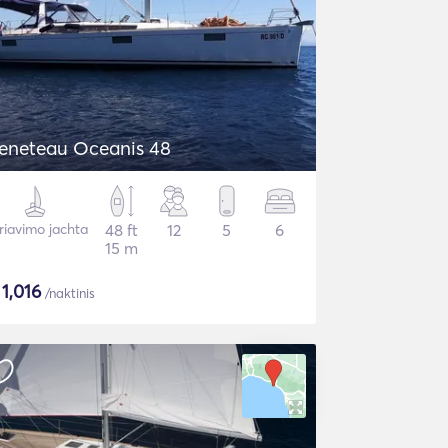
eneteau Oceanis 48
riavimo jachta
48 ft
12
5
6
15 m
$
1,016
/naktinis