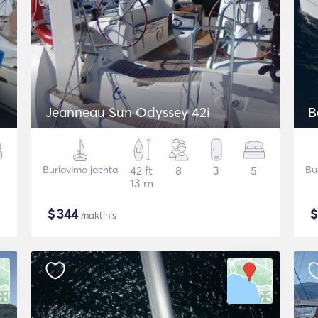
Jeanneau Sun Odyssey 42i
B
Buriavimo jachta
42 ft
8
3
5
Bu
13 m
$
344
/naktinis