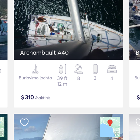
Archambault A40
B
Buriavimo jachta
39 ft
8
3
4
Bu
12 m
$
310
/naktinis