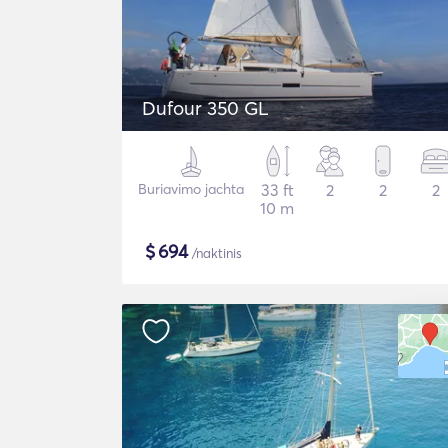
Dufour 350 GL
Buriavimo jachta
33 ft
2
2
2
10 m
$
694
/naktinis