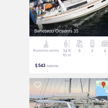
Beneteau Oceanis 35
Buriavimo jachta
34 ft
8
3
4
10 m
$
543
/naktinis