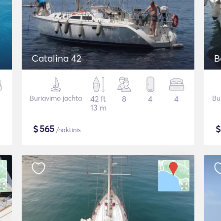
Catalina 42
B
Buriavimo jachta
42 ft
8
4
4
Bu
13 m
$
565
/naktinis