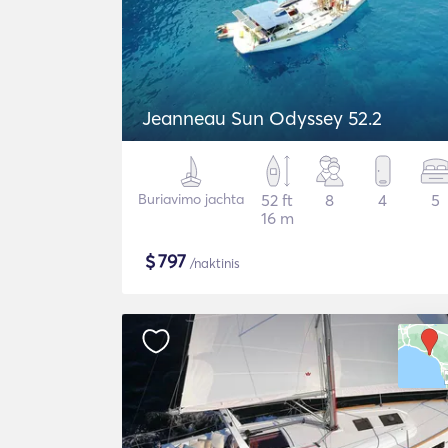
Jeanneau Sun Odyssey 52.2
Buriavimo jachta
52 ft
8
4
5
16 m
$
797
/naktinis