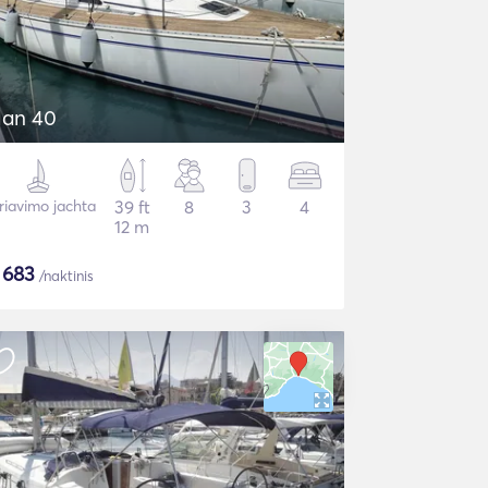
lan 40
riavimo jachta
39 ft
8
3
4
12 m
$
683
/naktinis