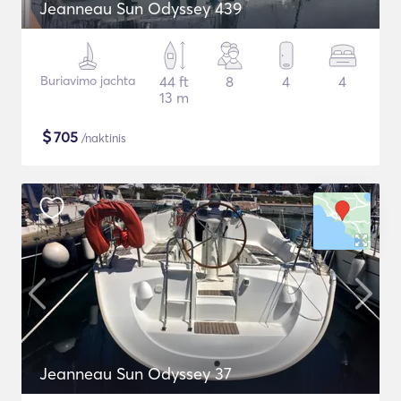
Jeanneau Sun Odyssey 439
Buriavimo jachta
44 ft
8
4
4
13 m
$
705
/naktinis
Jeanneau Sun Odyssey 37