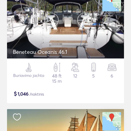
Beneteau Oceanis 46.1
Buriavimo jachta
48 ft
12
5
6
15 m
$
1,046
/naktinis