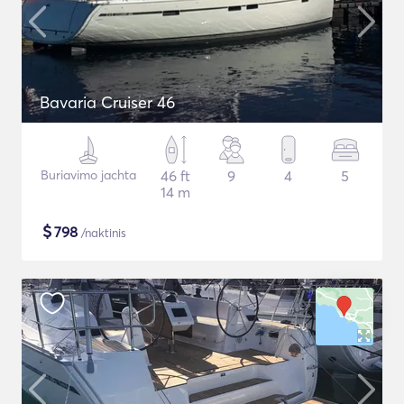
Bavaria Cruiser 46
Buriavimo jachta
46 ft
9
4
5
14 m
$
798
/naktinis