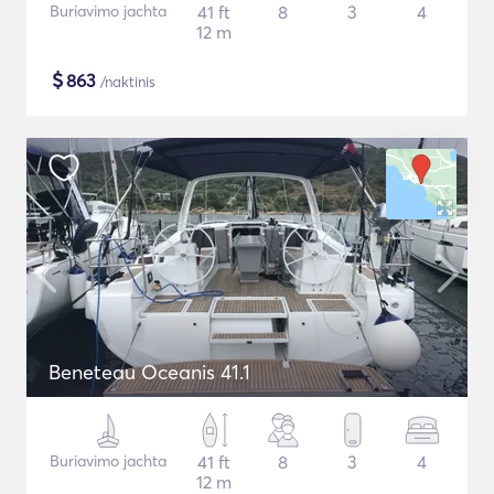
Buriavimo jachta
41 ft
8
3
4
12 m
$
863
/naktinis
Beneteau Oceanis 41.1
Buriavimo jachta
41 ft
8
3
4
12 m