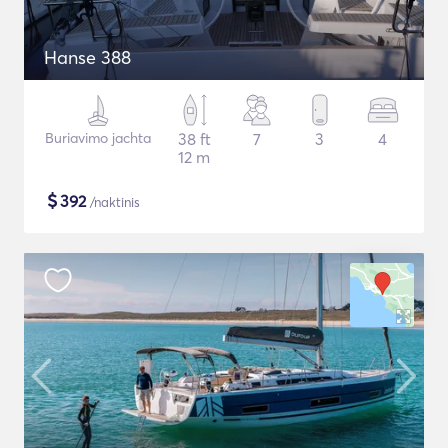
Hanse 388
Buriavimo jachta
38 ft
7
3
4
12 m
$
392
/naktinis