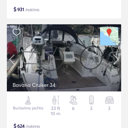
$
931
/naktinis
Bavaria Cruiser 34
Buriavimo jachta
33 ft
6
3
3
10 m
$
624
/naktinis