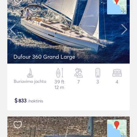
Dufour 360 Grand Large
Buriavimo jachta
39 ft
7
3
4
12 m
$
833
/naktinis