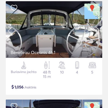
Beneteau Oceanis 46.1
Buriavimo jachta
48 ft
10
4
5
15 m
$
1,056
/naktinis