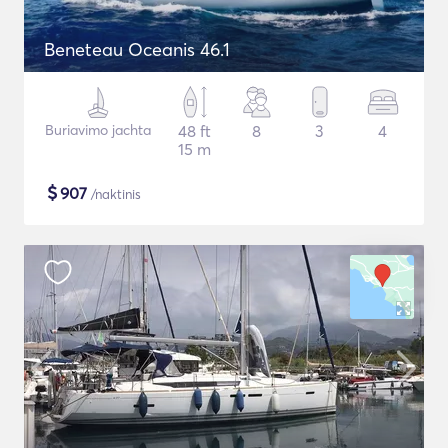
Beneteau Oceanis 46.1
Buriavimo jachta
48 ft
8
3
4
15 m
$
907
/naktinis