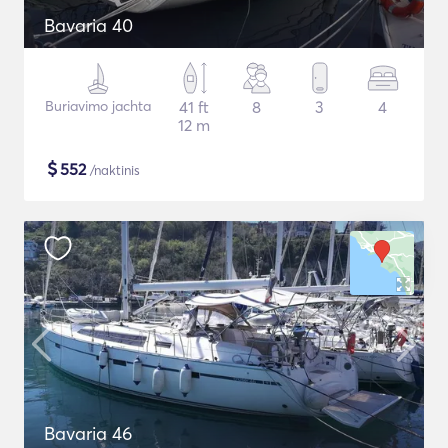
Bavaria 40
Buriavimo jachta
41 ft
8
3
4
12 m
$
552
/naktinis
Bavaria 46