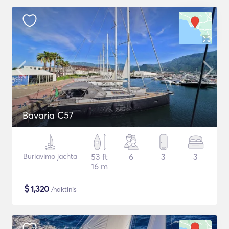
Bavaria C57
Buriavimo jachta
53 ft
6
3
3
16 m
$
1,320
/naktinis