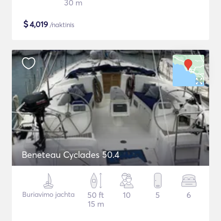
30 m
$
4,019
/naktinis
Beneteau Cyclades 50.4
Buriavimo jachta
50 ft
10
5
6
15 m