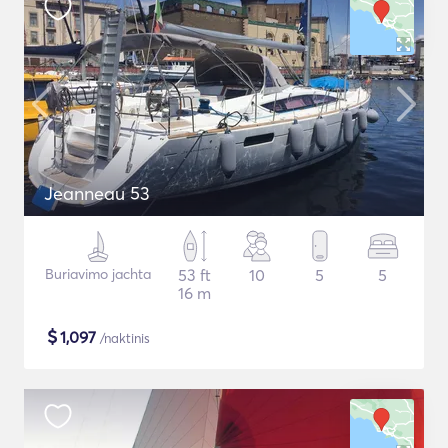
Jeanneau 53
Buriavimo jachta
53 ft
10
5
5
16 m
$
1,097
/naktinis