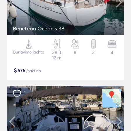
Beneteau Oceanis 38
Buriavimo jachta
38 ft
8
3
4
12 m
$
576
/naktinis