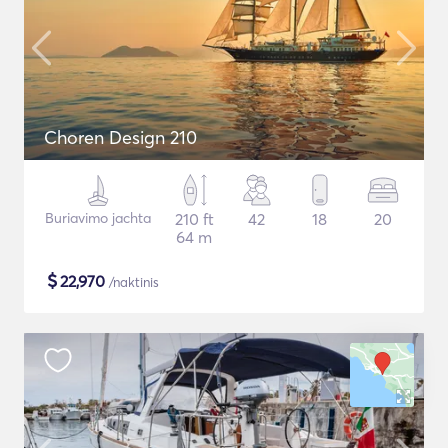
Choren Design 210
Buriavimo jachta
210 ft
42
18
20
64 m
$
22,970
/naktinis