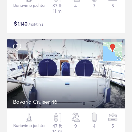
Buriavimo jachta
37 ft
4
3
5
11 m
$
1,140
/naktinis
Bavaria Cruiser 46
Buriavimo jachta
47 ft
9
4
5
14 m