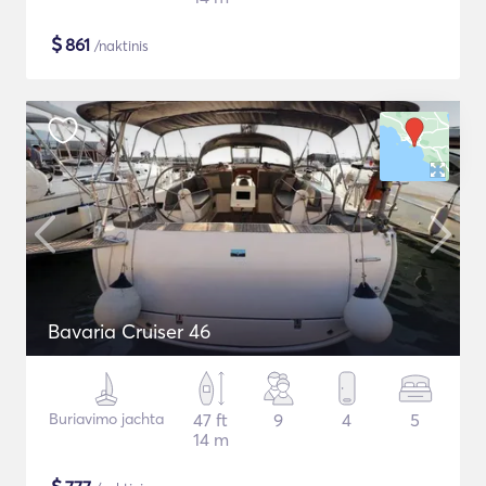
$
861
/naktinis
Bavaria Cruiser 46
Buriavimo jachta
47 ft
9
4
5
14 m