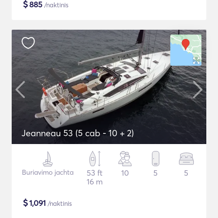
$
885
/naktinis
Jeanneau 53 (5 cab - 10 + 2)
Buriavimo jachta
53 ft
10
5
5
16 m
$
1,091
/naktinis