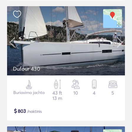
Dufour 430
Buriavimo jachta
43 ft
10
4
5
13 m
$
803
/naktinis