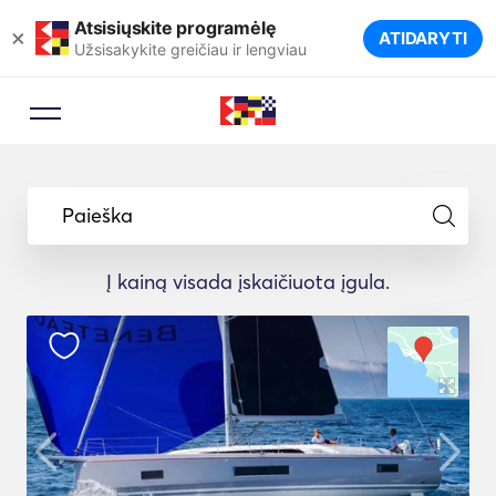
Atsisiųskite programėlę
×
ATIDARYTI
Užsisakykite greičiau ir lengviau
Paieška
Į kainą visada įskaičiuota įgula.