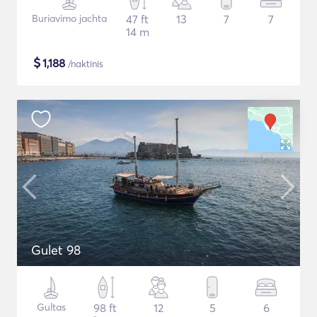
Buriavimo jachta
47 ft
13
7
7
14 m
$
1,188
/naktinis
Gulet 98
Gultas
98 ft
12
5
6