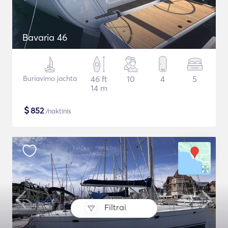
Bavaria 46
Buriavimo jachta
46 ft
10
4
5
14 m
$
852
/naktinis
Filtrai