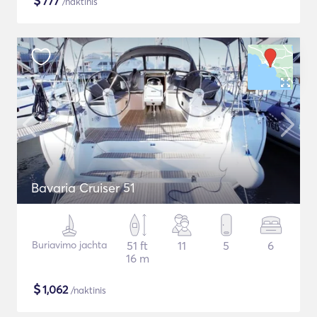
$
777
/naktinis
Bavaria Cruiser 51
Buriavimo jachta
51 ft
11
5
6
16 m
$
1,062
/naktinis