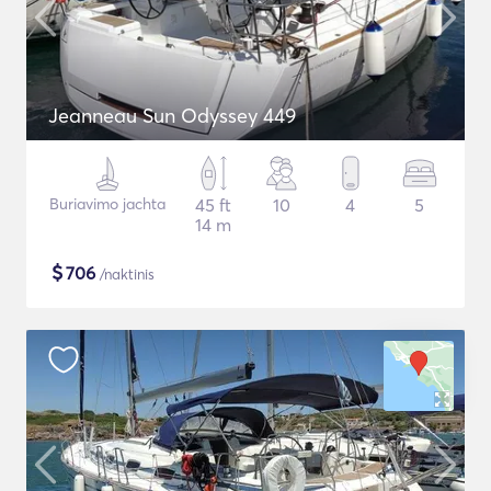
Jeanneau Sun Odyssey 449
Buriavimo jachta
45 ft
10
4
5
14 m
$
706
/naktinis