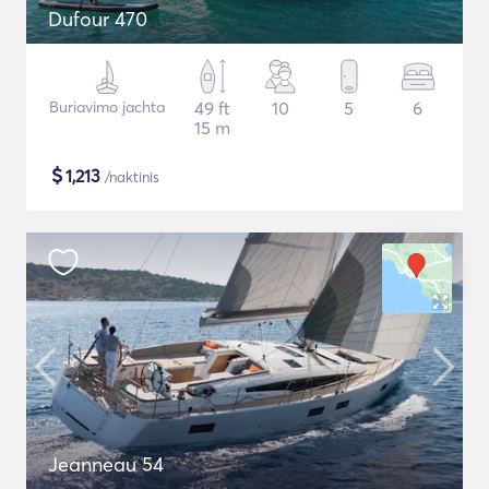
Dufour 470
Buriavimo jachta
49 ft
10
5
6
15 m
$
1,213
/naktinis
Jeanneau 54