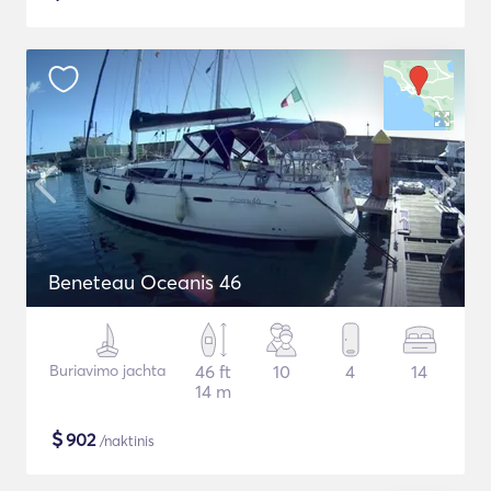
Beneteau Oceanis 46
Buriavimo jachta
46 ft
10
4
14
14 m
$
902
/naktinis