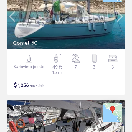
Comet 50
Buriavimo jachta
49 ft
7
3
3
15 m
$
1,056
/naktinis