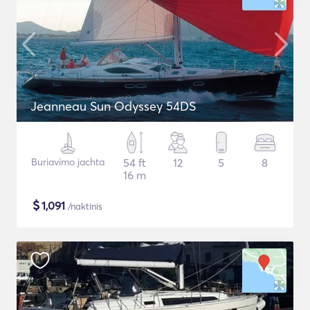
Jeanneau Sun Odyssey 54DS
Buriavimo jachta
54 ft
12
5
8
16 m
$
1,091
/naktinis