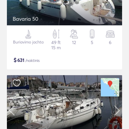
Bavaria 50
Buriavimo jachta
49 ft
12
5
6
15 m
$
631
/naktinis