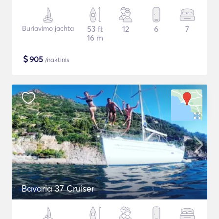
Buriavimo jachta
53 ft
12
6
7
16 m
$
905
/naktinis
Bavaria 37 Cruiser