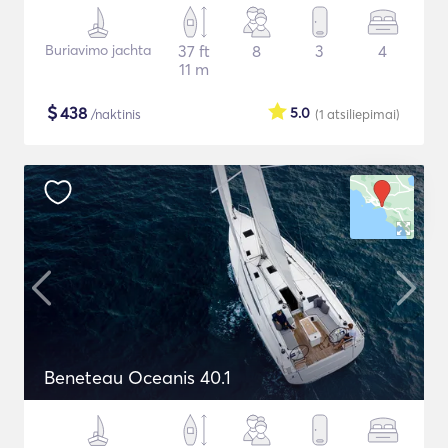
Buriavimo jachta
37 ft
8
3
4
11 m
$
438
5.0
/naktinis
(1
atsiliepimai
)
Beneteau Oceanis 40.1