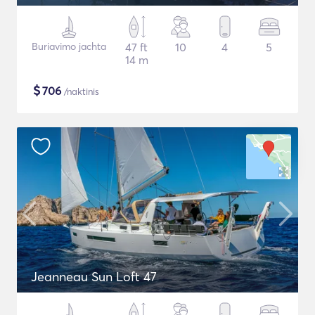
Buriavimo jachta
47 ft
10
4
5
14 m
$
706
/naktinis
Jeanneau Sun Loft 47