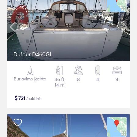
Dufour D460GL
Buriavimo jachta
46 ft
8
4
4
14 m
$
721
/naktinis