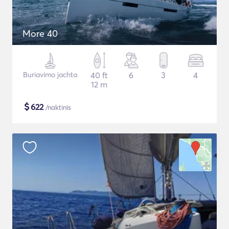
More 40
Buriavimo jachta
40 ft
6
3
4
12 m
$
622
/naktinis