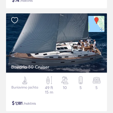
$
74
/naktinis
Bavaria 50 Cruiser
Buriavimo jachta
49 ft
10
5
5
15 m
$
1,181
/naktinis