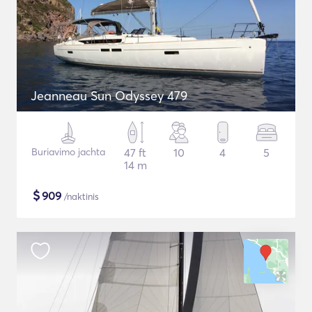
Jeanneau Sun Odyssey 479
Buriavimo jachta
47 ft
10
4
5
14 m
$
909
/naktinis