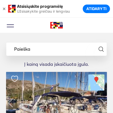
Atsisiųskite programėlę
×
ATIDARYTI
Užsisakykite greičiau ir lengviau
Užsakymo patarėjas
Leiskite kelionių ekspertui pasiūlyti
Paieška
idealias jachtas jūsų kelionei.
Į kainą visada įskaičiuota įgula.