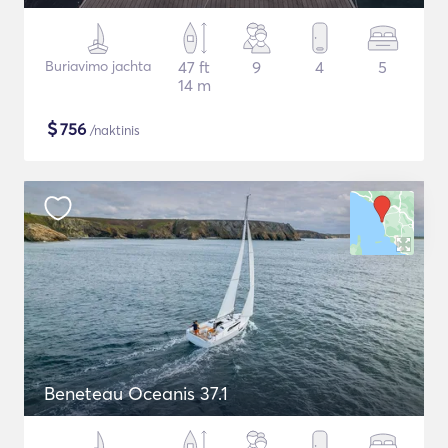
Buriavimo jachta
47 ft
9
4
5
14 m
$
756
/naktinis
Beneteau Oceanis 37.1