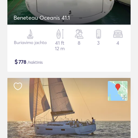
Beneteau Oceanis 41.1
Buriavimo jachta
41 ft
8
3
4
12 m
$
778
/naktinis