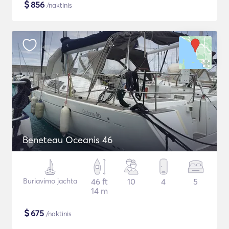
$
856
/naktinis
Beneteau Oceanis 46
Buriavimo jachta
46 ft
10
4
5
14 m
$
675
/naktinis