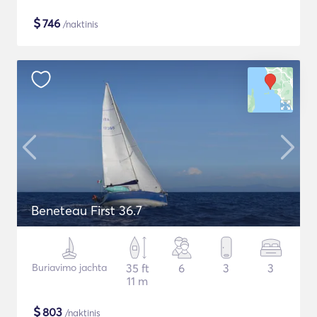
$
746
/naktinis
Beneteau First 36.7
Buriavimo jachta
35 ft
6
3
3
11 m
$
803
/naktinis