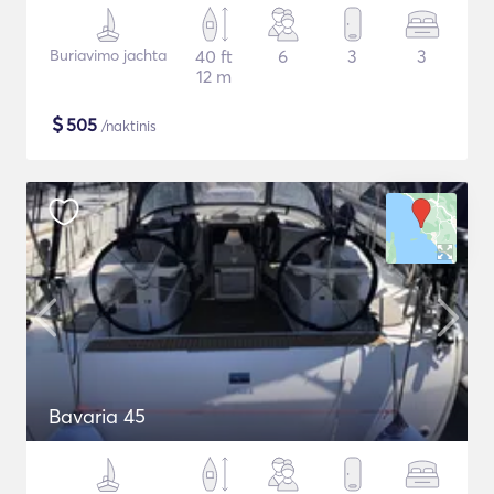
Buriavimo jachta
40 ft
6
3
3
12 m
$
505
/naktinis
Bavaria 45