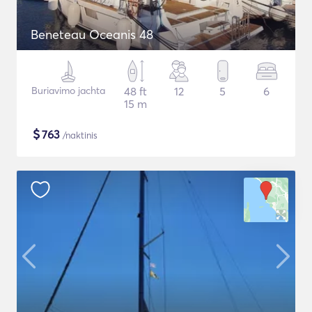
Beneteau Oceanis 48
Buriavimo jachta
48 ft
12
5
6
15 m
$
763
/naktinis