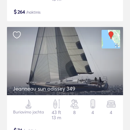
$
264
/naktinis
Jeanneau sun odissey 349
Buriavimo jachta
43 ft
8
4
4
13 m