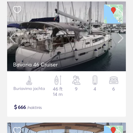
Bavaria 46 Cruiser
Buriavimo jachta
46 ft
9
4
6
14 m
$
666
/naktinis