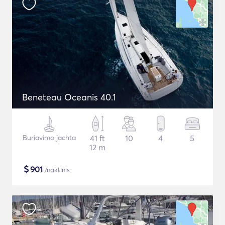
Beneteau Oceanis 40.1
Buriavimo jachta
41 ft
10
4
5
12 m
$
901
/naktinis