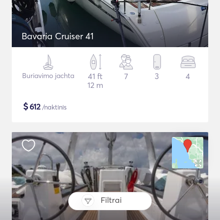
Bavaria Cruiser 41
Buriavimo jachta
41 ft
7
3
4
12 m
$
612
/naktinis
Filtrai