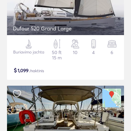
Dufour 520 Grand Large
Buriavimo jachta
50 ft
10
4
6
15 m
$
1,099
/naktinis