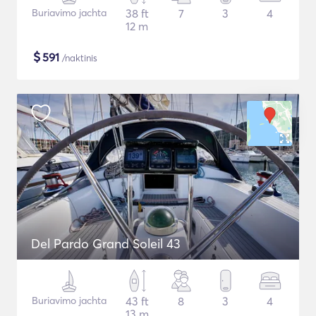
Buriavimo jachta
38 ft
7
3
4
12 m
$
591
/naktinis
Del Pardo Grand Soleil 43
Buriavimo jachta
43 ft
8
3
4
13 m