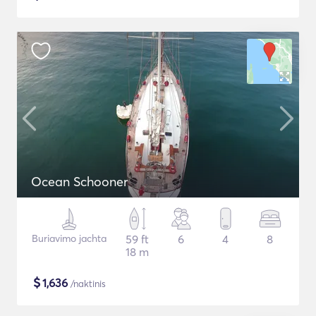
Ocean Schooner
Buriavimo jachta
59 ft
6
4
8
18 m
$
1,636
/naktinis