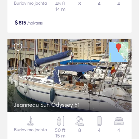
Buriavimo jachta
45 ft
8
4
4
14 m
$
815
/naktinis
Jeanneau Sun Odyssey 51
Buriavimo jachta
50 ft
8
4
4
15 m