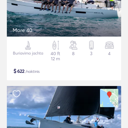
More 40
Buriavimo jachta
40 ft
8
3
4
12 m
$
622
/naktinis