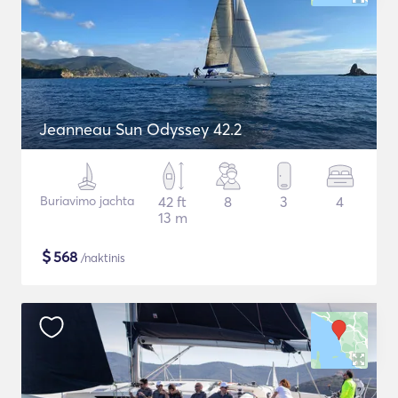
Jeanneau Sun Odyssey 42.2
Buriavimo jachta
42 ft
8
3
4
13 m
$
568
/naktinis