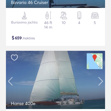
Bavaria 46 Cruiser
Buriavimo jachta
46 ft
10
4
5
14 m
$
659
/naktinis
Hanse 400e