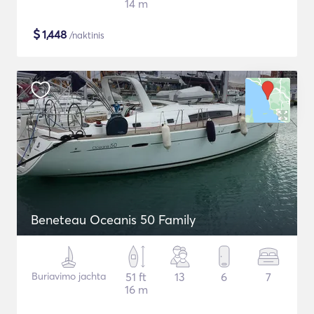
14 m
$
1,448
/naktinis
Beneteau Oceanis 50 Family
Buriavimo jachta
51 ft
13
6
7
16 m