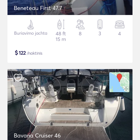
Beneteau First 47.7
Buriavimo jachta
48 ft
8
3
4
15 m
$
122
/naktinis
Bavaria Cruiser 46