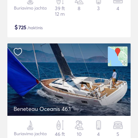
Buriavimo jachta
39 ft
8
3
4
12 m
$
725
/naktinis
Beneteau Oceanis 46.1
Buriavimo jachta
46 ft
10
4
5