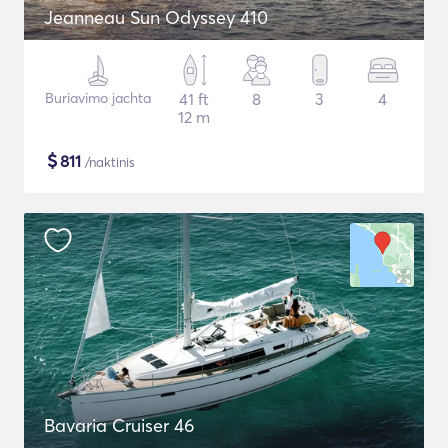
Jeanneau Sun Odyssey 410
Buriavimo jachta
41 ft
8
3
4
12 m
$
811
/naktinis
Bavaria Cruiser 46