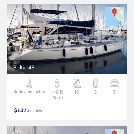
Baltic 48
Buriavimo jachta
48 ft
10
3
5
15 m
$
532
/naktinis