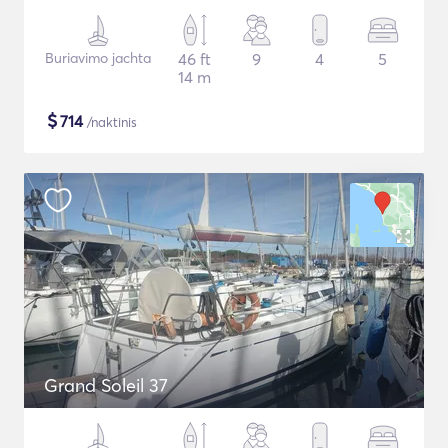
Buriavimo jachta
46 ft
9
4
5
14 m
$
714
/naktinis
Grand Soleil 37