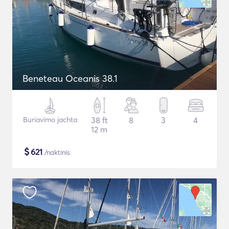
Beneteau Oceanis 38.1
Buriavimo jachta
38 ft
8
3
4
12 m
$
621
/naktinis