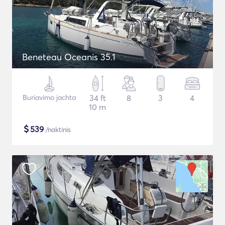
Beneteau Oceanis 35.1
Buriavimo jachta
34 ft
8
3
4
10 m
$
539
/naktinis