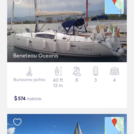
Beneteau Oceanis
Buriavimo jachta
40 ft
8
3
4
12 m
$
574
/naktinis