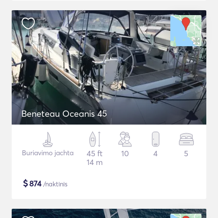
Beneteau Oceanis 45
Buriavimo jachta
45 ft
10
4
5
14 m
$
874
/naktinis