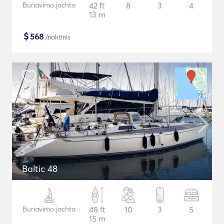
Buriavimo jachta
42 ft
8
3
4
13 m
$
568
/naktinis
Baltic 48
Buriavimo jachta
48 ft
10
3
5
15 m