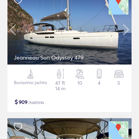
Jeanneau Sun Odyssey 479
Buriavimo jachta
47 ft
10
4
5
14 m
$
909
/naktinis