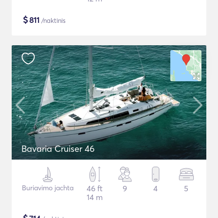
$
811
/naktinis
Bavaria Cruiser 46
Buriavimo jachta
46 ft
9
4
5
14 m