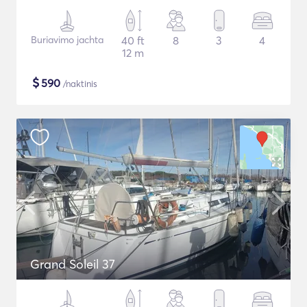
Buriavimo jachta
40 ft
8
3
4
12 m
$
590
/naktinis
Grand Soleil 37