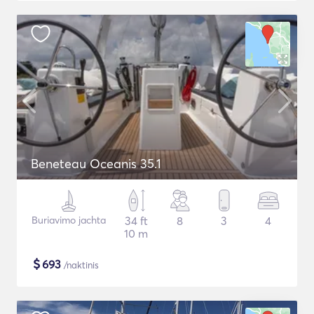
Beneteau Oceanis 35.1
Buriavimo jachta
34 ft
8
3
4
10 m
$
693
/naktinis