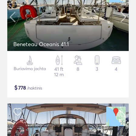
Beneteau Oceanis 41.1
Buriavimo jachta
41 ft
8
3
4
12 m
$
778
/naktinis