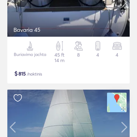
Bavaria 45
Buriavimo jachta
45 ft
8
4
4
14 m
$
815
/naktinis