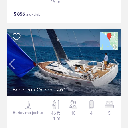
16 m
$
856
/naktinis
Beneteau Oceanis 46.1
Buriavimo jachta
46 ft
10
4
5
14 m