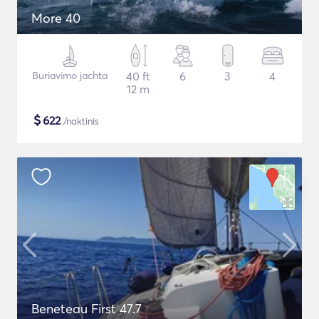
More 40
Buriavimo jachta
40 ft
6
3
4
12 m
$
622
/naktinis
Beneteau First 47.7