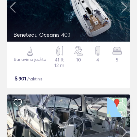
Beneteau Oceanis 40.1
Buriavimo jachta
41 ft
10
4
5
12 m
$
901
/naktinis