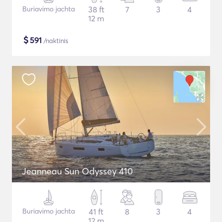
Buriavimo jachta
38 ft
7
3
4
12 m
$
591
/naktinis
Jeanneau Sun Odyssey 410
Buriavimo jachta
41 ft
8
3
4
12 m