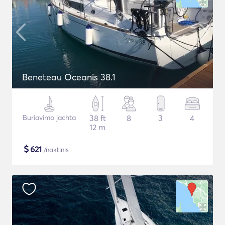
Beneteau Oceanis 38.1
Buriavimo jachta
38 ft
8
3
4
12 m
$
621
/naktinis