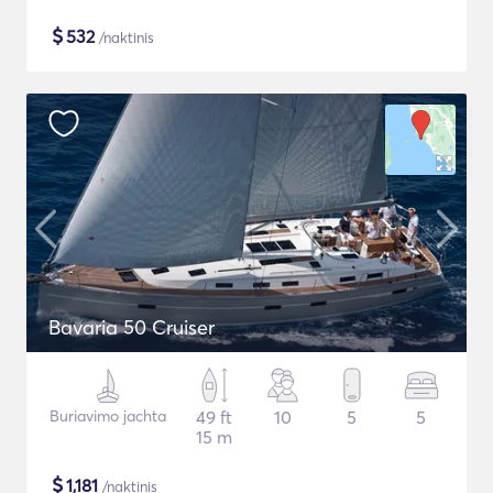
$
532
/naktinis
Bavaria 50 Cruiser
Buriavimo jachta
49 ft
10
5
5
15 m
$
1,181
/naktinis