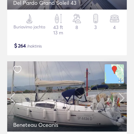
Del Pardo Grand Soleil 43
Buriavimo jachta
43 ft
8
3
4
13 m
$
264
/naktinis
Beneteau Oceanis