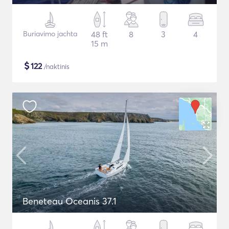
Buriavimo jachta
48 ft
8
3
4
15 m
$
122
/naktinis
Beneteau Oceanis 37.1