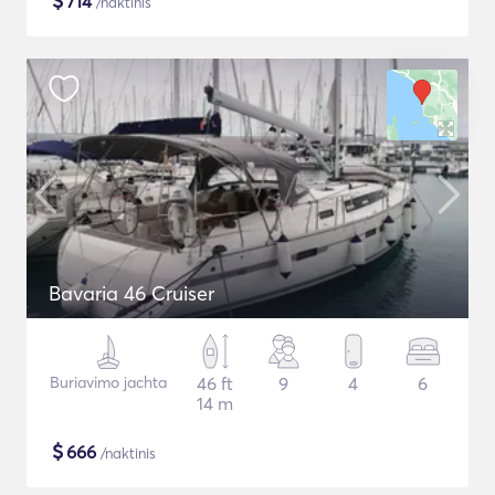
$
714
/naktinis
Bavaria 46 Cruiser
Buriavimo jachta
46 ft
9
4
6
14 m
$
666
/naktinis