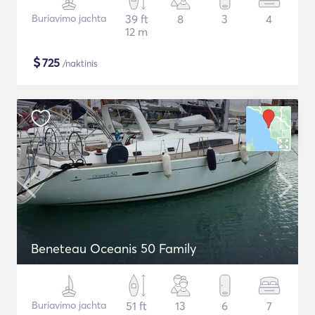
Buriavimo jachta
39 ft
8
3
4
12 m
$
725
/naktinis
Beneteau Oceanis 50 Family
Buriavimo jachta
51 ft
13
6
7