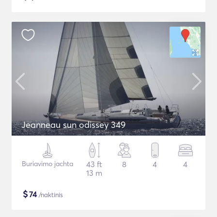
Jeanneau sun odissey 349
Buriavimo jachta
43 ft
8
4
4
13 m
$
74
/naktinis