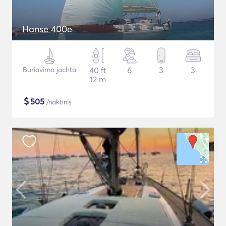
Hanse 400e
Buriavimo jachta
40 ft
6
3
3
12 m
$
505
/naktinis