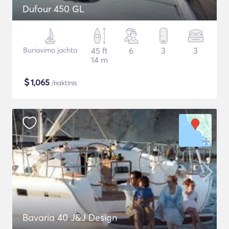
Dufour 450 GL
Buriavimo jachta
45 ft
6
3
3
14 m
$
1,065
/naktinis
Bavaria 40 J&J Design