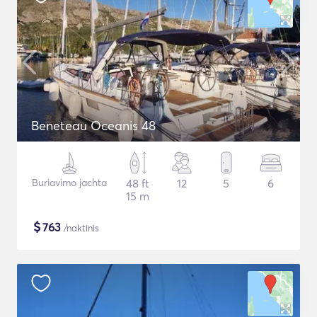
Beneteau Oceanis 48
Buriavimo jachta
48 ft
12
5
6
15 m
$
763
/naktinis