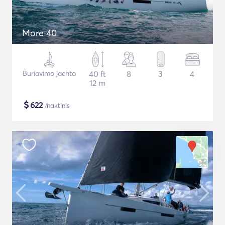
More 40
Buriavimo jachta
40 ft
8
3
4
12 m
$
622
/naktinis