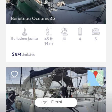
Beneteau Oceanis 45
Buriavimo jachta
45 ft
10
4
5
14 m
$
874
/naktinis
Filtrai