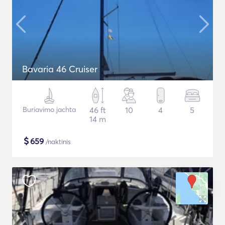
Bavaria 46 Cruiser
Buriavimo jachta
46 ft
10
4
5
14 m
$
659
/naktinis