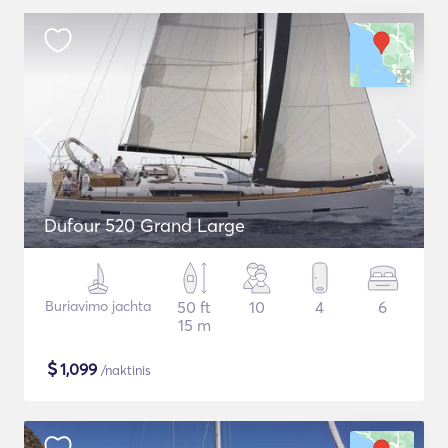
Dufour 520 Grand Large
Buriavimo jachta
50 ft
10
4
6
15 m
$
1,099
/naktinis