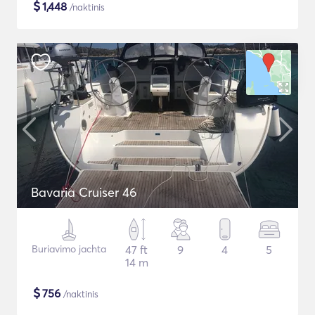
$
1,448
/naktinis
Bavaria Cruiser 46
Buriavimo jachta
47 ft
9
4
5
14 m
$
756
/naktinis