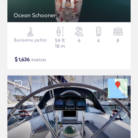
Ocean Schooner
Buriavimo jachta
59 ft
6
4
8
18 m
$
1,636
/naktinis