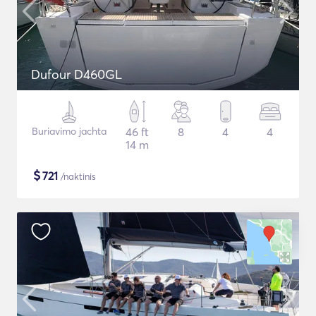
Dufour D460GL
Buriavimo jachta
46 ft
8
4
4
14 m
$
721
/naktinis