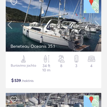
Beneteau Oceanis 35.1
Buriavimo jachta
34 ft
8
3
4
10 m
$
539
/naktinis