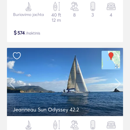
Buriavimo jachta
40 ft
8
3
4
12 m
$
574
/naktinis
Jeanneau Sun Odyssey 42.2