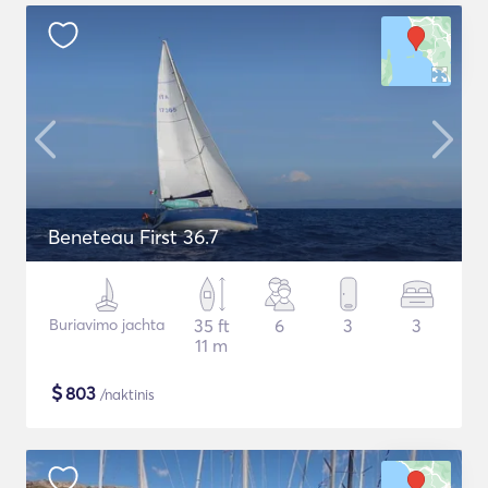
Beneteau First 36.7
Buriavimo jachta
35 ft
6
3
3
11 m
$
803
/naktinis