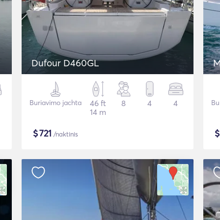
Dufour D460GL
M
Buriavimo jachta
46 ft
8
4
4
Bu
14 m
$
721
/naktinis