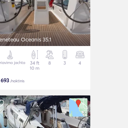
eneteau Oceanis 35.1
riavimo jachta
34 ft
8
3
4
10 m
$
693
/naktinis