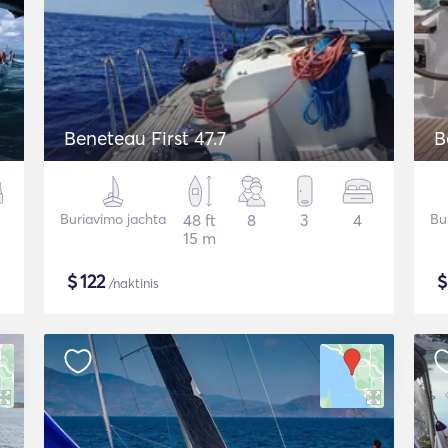
Beneteau First 47.7
B
Buriavimo jachta
48 ft
8
3
4
Bu
15 m
$
122
/naktinis