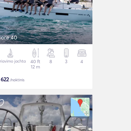
ore 40
riavimo jachta
40 ft
8
3
4
12 m
$
622
/naktinis