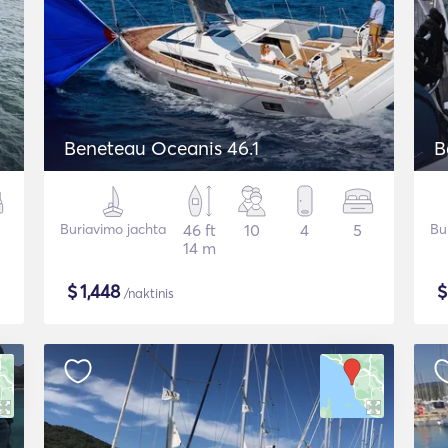
Beneteau Oceanis 46.1
B
Buriavimo jachta
46 ft
10
4
5
Bu
14 m
$
1,448
/naktinis