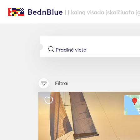
BednBlue
| Į kainą visada įskaičiuota į
Filtrai