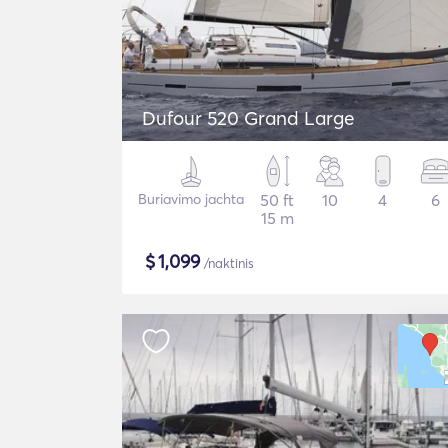
Dufour 520 Grand Large
Buriavimo jachta
50 ft
10
4
6
15 m
$
1,099
/naktinis