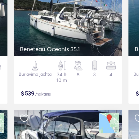
Beneteau Oceanis 35.1
B
Buriavimo jachta
34 ft
8
3
4
Bu
10 m
$
539
/naktinis