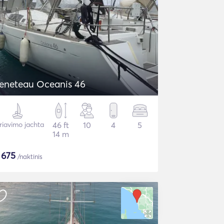
eneteau Oceanis 46
riavimo jachta
46 ft
10
4
5
14 m
$
675
/naktinis