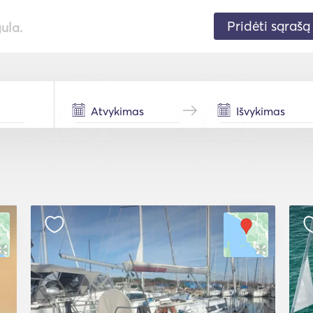
Pridėti sąrašą
gula.