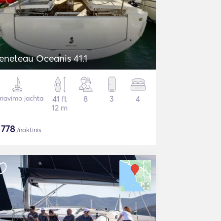
eneteau Oceanis 41.1
riavimo jachta
41 ft
8
3
4
12 m
$
778
/naktinis