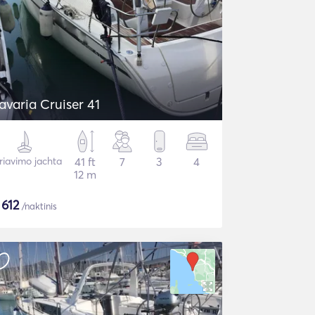
avaria Cruiser 41
riavimo jachta
41 ft
7
3
4
12 m
$
612
/naktinis