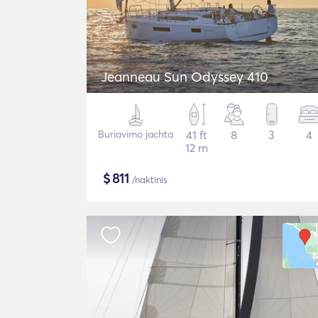
Jeanneau Sun Odyssey 410
Buriavimo jachta
41 ft
8
3
4
12 m
$
811
/naktinis