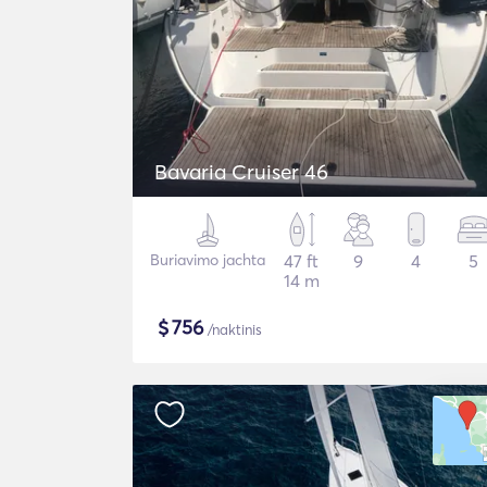
Bavaria Cruiser 46
Buriavimo jachta
47 ft
9
4
5
14 m
$
756
/naktinis