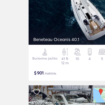
Beneteau Oceanis 40.1
Buriavimo jachta
41 ft
10
4
5
12 m
$
901
/naktinis