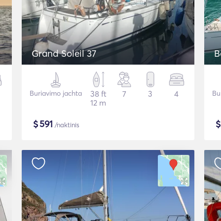
Grand Soleil 37
B
Buriavimo jachta
38 ft
7
3
4
Bu
12 m
$
591
/naktinis