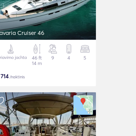
avaria Cruiser 46
riavimo jachta
46 ft
9
4
5
14 m
$
714
/naktinis