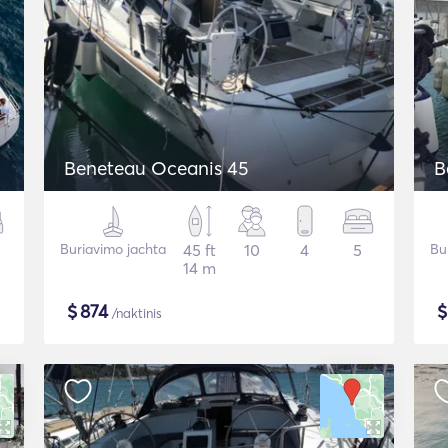
Beneteau Oceanis 45
B
Buriavimo jachta
45 ft
10
4
5
Bu
14 m
$
874
/naktinis