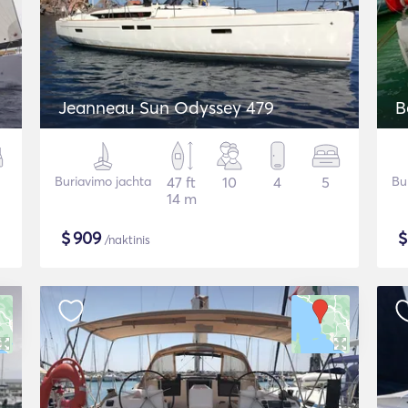
Jeanneau Sun Odyssey 479
B
Buriavimo jachta
47 ft
10
4
5
Bu
14 m
$
909
/naktinis