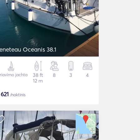
eneteau Oceanis 38.1
riavimo jachta
38 ft
8
3
4
12 m
$
621
/naktinis