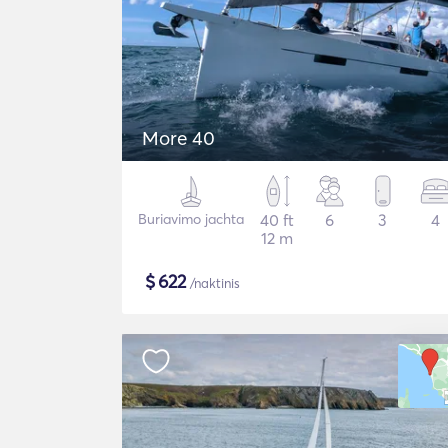
More 40
Buriavimo jachta
40 ft
6
3
4
12 m
$
622
/naktinis