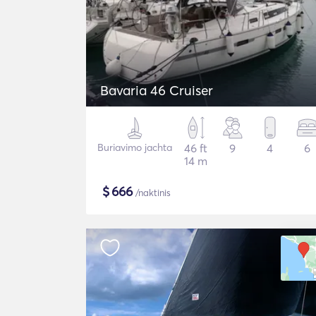
Bavaria 46 Cruiser
Buriavimo jachta
46 ft
9
4
6
14 m
$
666
/naktinis