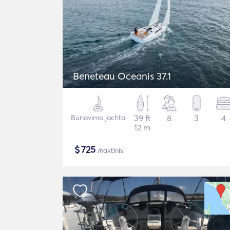
Beneteau Oceanis 37.1
Buriavimo jachta
39 ft
8
3
4
12 m
$
725
/naktinis