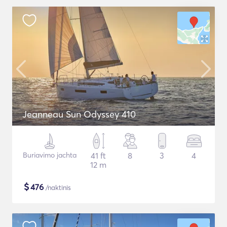
Jeanneau Sun Odyssey 410
Buriavimo jachta
41 ft
8
3
4
12 m
$
476
/naktinis