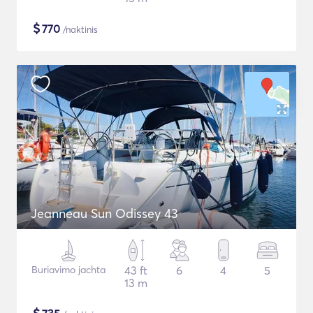
$
770
/naktinis
Jeanneau Sun Odissey 43
Buriavimo jachta
43 ft
6
4
5
13 m