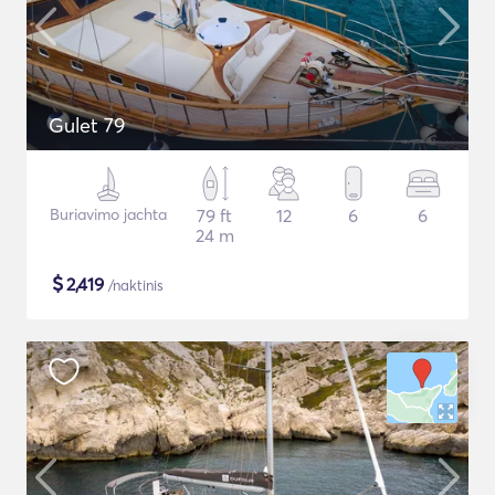
Gulet 79
Buriavimo jachta
79 ft
12
6
6
24 m
$
2,419
/naktinis