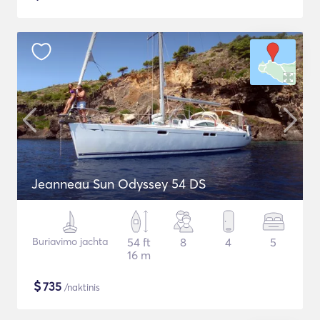
Jeanneau Sun Odyssey 54 DS
Buriavimo jachta
54 ft
8
4
5
16 m
$
735
/naktinis