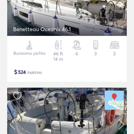
Benetteau Oceanis 46.1
Buriavimo jachta
46 ft
6
3
3
14 m
$
524
/naktinis