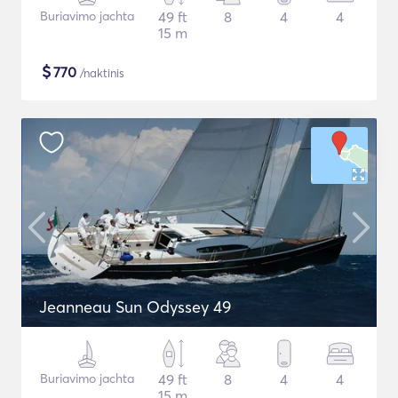
Buriavimo jachta
49 ft
8
4
4
15 m
$
770
/naktinis
Jeanneau Sun Odyssey 49
Buriavimo jachta
49 ft
8
4
4
15 m