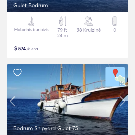
Gulet Bodrum
Motorinis burlaivis
79 ft
38 Kruizinė
0
24 m
$
574
/diena
Bodrum Shipyard Gulet 75