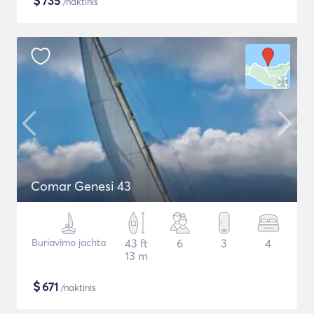
$
735
/naktinis
Comar Genesi 43
Buriavimo jachta
43 ft
6
3
4
13 m
$
671
/naktinis