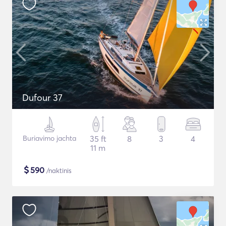
Dufour 37
Buriavimo jachta
35 ft
8
3
4
11 m
$
590
/naktinis