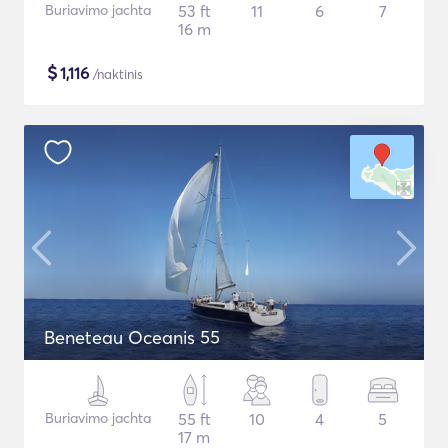
Buriavimo jachta
53 ft
11
6
7
16 m
$
1,116
/naktinis
Beneteau Oceanis 55
Buriavimo jachta
55 ft
10
4
5
17 m