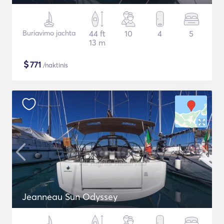
Buriavimo jachta
44 ft
10
4
5
13 m
$
771
/naktinis
Jeanneau Sun Odyssey