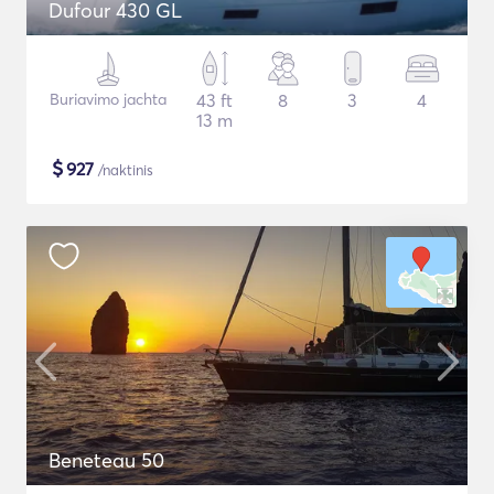
Dufour 430 GL
Buriavimo jachta
43 ft
8
3
4
13 m
$
927
/naktinis
Beneteau 50