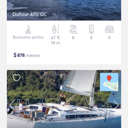
Dufour 470 GL
Buriavimo jachta
47 ft
8
4
4
14 m
$
878
/naktinis