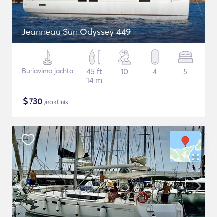
Jeanneau Sun Odyssey 449
Buriavimo jachta
45 ft
10
4
5
14 m
$
730
/naktinis