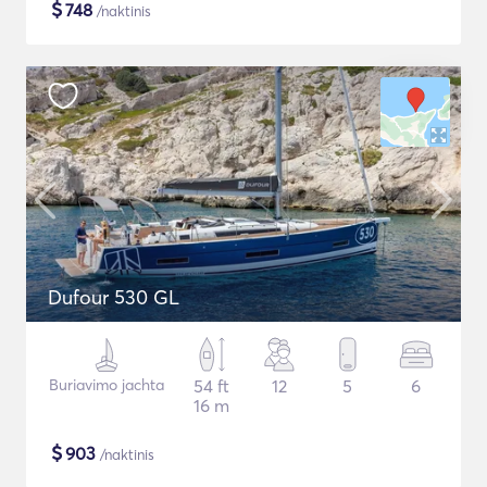
$
748
/naktinis
Dufour 530 GL
Buriavimo jachta
54 ft
12
5
6
16 m
$
903
/naktinis