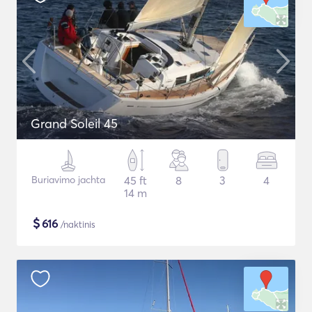
Grand Soleil 45
Buriavimo jachta
45 ft
8
3
4
14 m
$
616
/naktinis