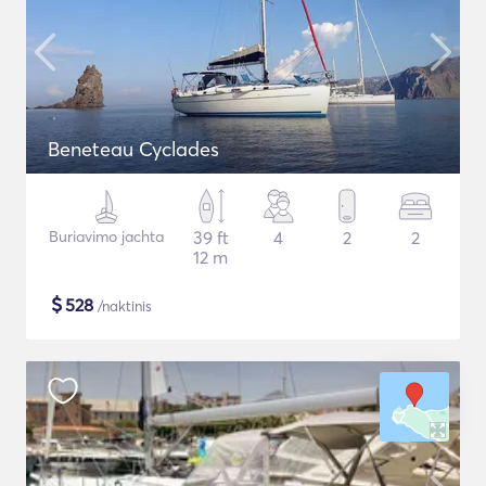
Beneteau Cyclades
Buriavimo jachta
39 ft
4
2
2
12 m
$
528
/naktinis