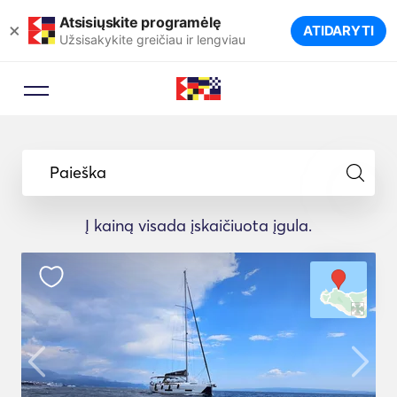
Atsisiųskite programėlę
×
ATIDARYTI
Užsisakykite greičiau ir lengviau
Paieška
Į kainą visada įskaičiuota įgula.