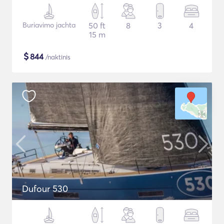
Buriavimo jachta
50 ft
8
3
4
15 m
$
844
/naktinis
Dufour 530