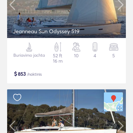
Jeanneau Sun Odyssey 519
Buriavimo jachta
52 ft
10
4
5
16 m
$
853
/naktinis