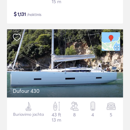
15 m
$
1,131
/naktinis
Dufour 430
Buriavimo jachta
43 ft
8
4
5
13 m