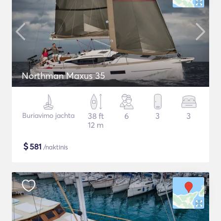
Northman Maxus 35
Buriavimo jachta
38 ft
6
3
3
12 m
$
581
/naktinis