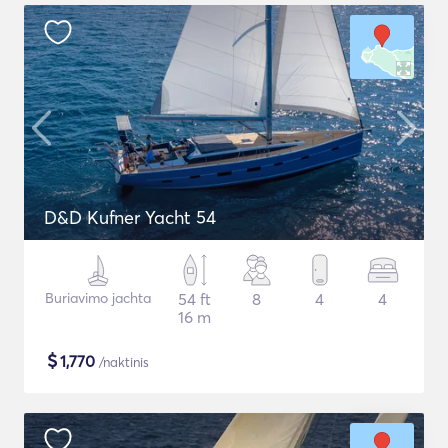
D&D Kufner Yacht 54
Buriavimo jachta
54 ft
8
4
4
16 m
$
1,770
/naktinis