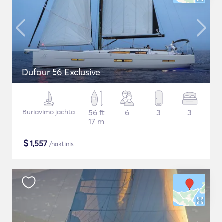
Dufour 56 Exclusive
Buriavimo jachta
56 ft
6
3
3
17 m
$
1,557
/naktinis