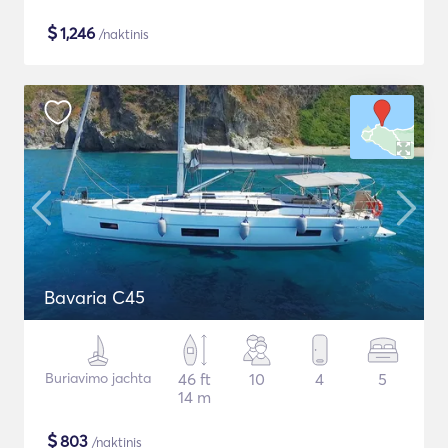
$
1,246
/naktinis
Bavaria C45
Buriavimo jachta
46 ft
10
4
5
14 m
$
803
/naktinis