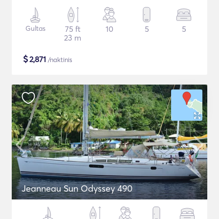
Gultas
75 ft
10
5
5
23 m
$
2,871
/naktinis
Jeanneau Sun Odyssey 490