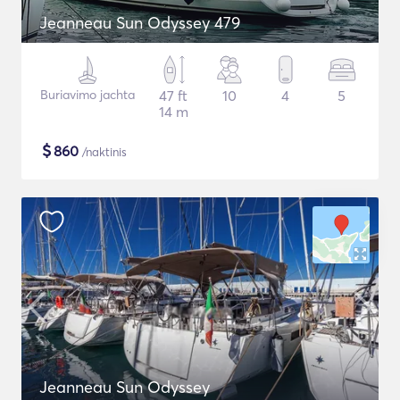
Jeanneau Sun Odyssey 479
Buriavimo jachta
47 ft
10
4
5
14 m
$
860
/naktinis
Jeanneau Sun Odyssey