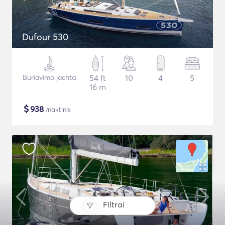
Dufour 530
Buriavimo jachta
54 ft
10
4
5
16 m
$
938
/naktinis
Filtrai