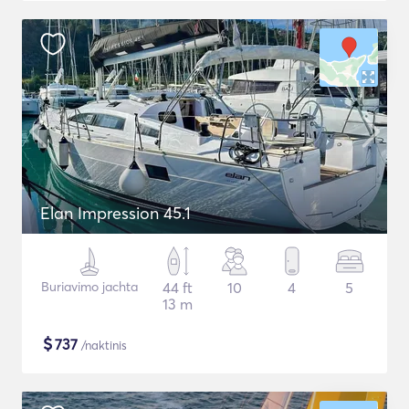
Elan Impression 45.1
Buriavimo jachta
44 ft
10
4
5
13 m
$
737
/naktinis