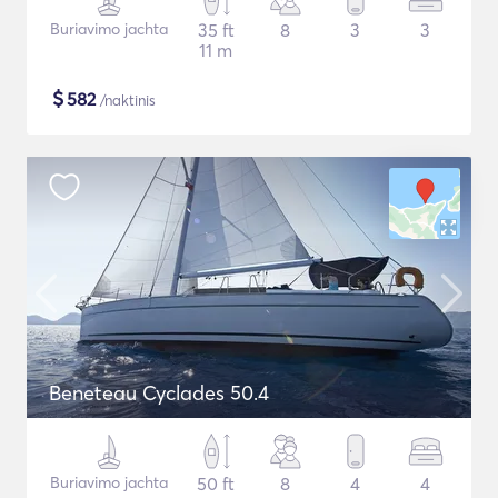
Buriavimo jachta
35 ft
8
3
3
11 m
$
582
/naktinis
Beneteau Cyclades 50.4
Buriavimo jachta
50 ft
8
4
4