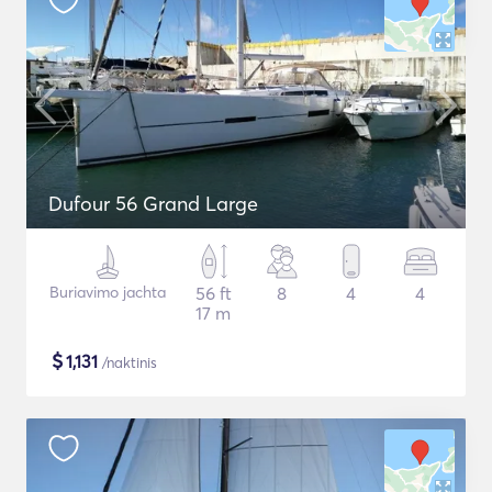
Dufour 56 Grand Large
Buriavimo jachta
56 ft
8
4
4
17 m
$
1,131
/naktinis