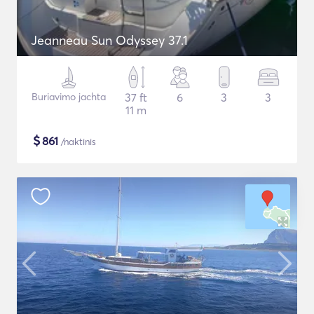
Jeanneau Sun Odyssey 37.1
Buriavimo jachta
37 ft
6
3
3
11 m
$
861
/naktinis