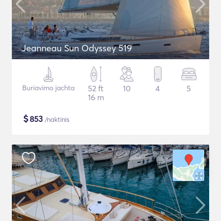
Jeanneau Sun Odyssey 519
Buriavimo jachta
52 ft
10
4
5
16 m
$
853
/naktinis