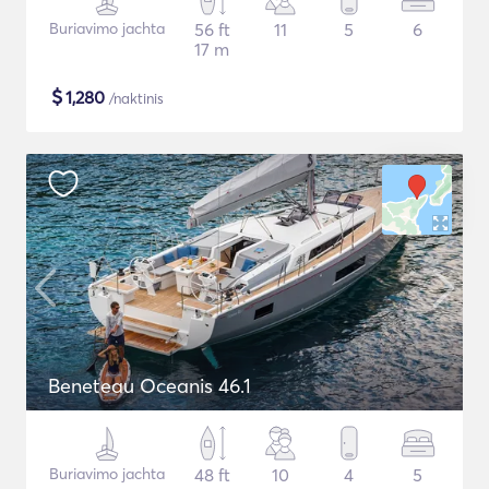
Buriavimo jachta
56 ft
11
5
6
17 m
$
1,280
/naktinis
Beneteau Oceanis 46.1
Buriavimo jachta
48 ft
10
4
5