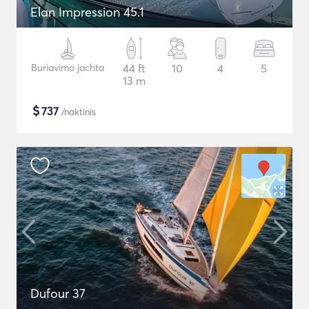
Elan Impression 45.1
Buriavimo jachta
44 ft
10
4
5
13 m
$
737
/naktinis
Dufour 37