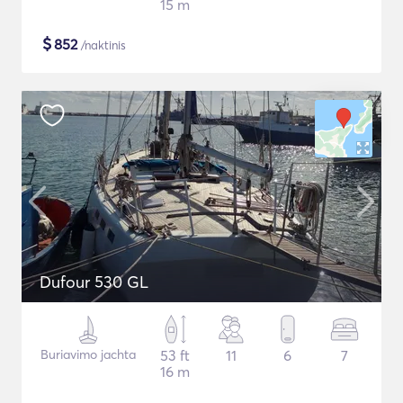
15 m
$
852
/naktinis
Dufour 530 GL
Buriavimo jachta
53 ft
11
6
7
16 m