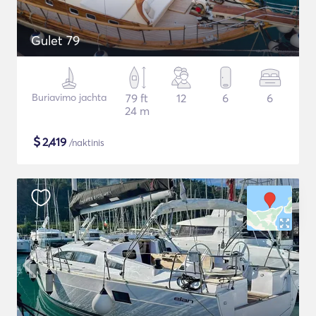
Gulet 79
Buriavimo jachta
79 ft
12
6
6
24 m
$
2,419
/naktinis