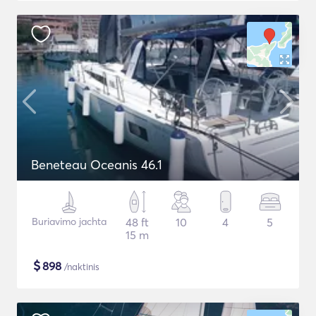
Beneteau Oceanis 46.1
Buriavimo jachta
48 ft
10
4
5
15 m
$
898
/naktinis