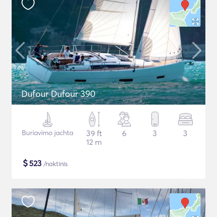
Dufour Dufour 390
Buriavimo jachta
39 ft
6
3
3
12 m
$
523
/naktinis