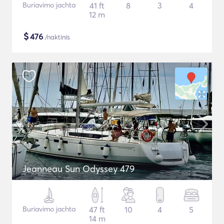
Buriavimo jachta
41 ft
8
3
4
12 m
$
476
/naktinis
Jeanneau Sun Odyssey 479
Buriavimo jachta
47 ft
10
4
5
14 m