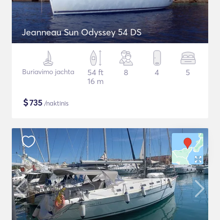
Jeanneau Sun Odyssey 54 DS
Buriavimo jachta
54 ft
8
4
5
16 m
$
735
/naktinis