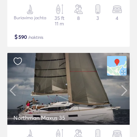
Buriavimo jachta
35 ft
8
3
4
11 m
$
590
/naktinis
Northman Maxus 35