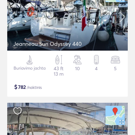
Jeanneau Sun Odyssey 440
Buriavimo jachta
43 ft
10
4
5
13 m
$
782
/naktinis