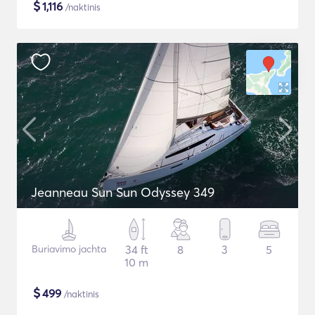
$
1,116
/naktinis
Jeanneau Sun Sun Odyssey 349
Buriavimo jachta
34 ft
8
3
5
10 m
$
499
/naktinis