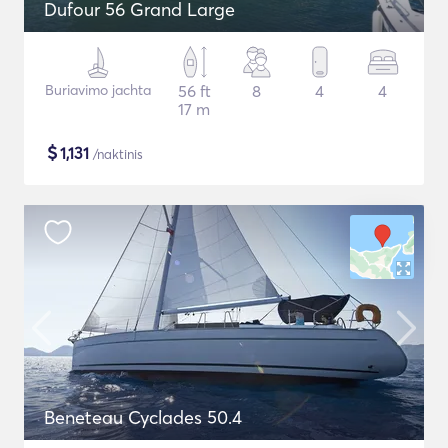
Dufour 56 Grand Large
Buriavimo jachta
56 ft
8
4
4
17 m
$
1,131
/naktinis
Beneteau Cyclades 50.4