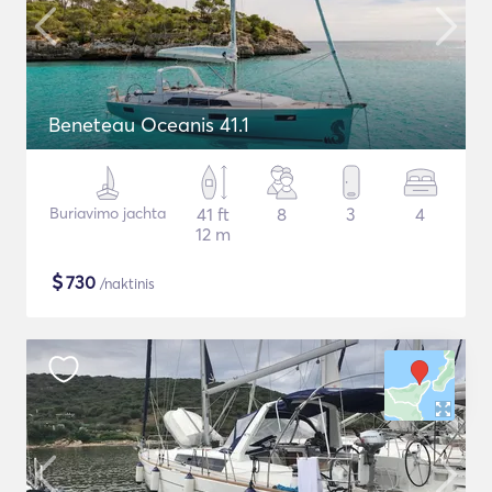
Beneteau Oceanis 41.1
Buriavimo jachta
41 ft
8
3
4
12 m
$
730
/naktinis