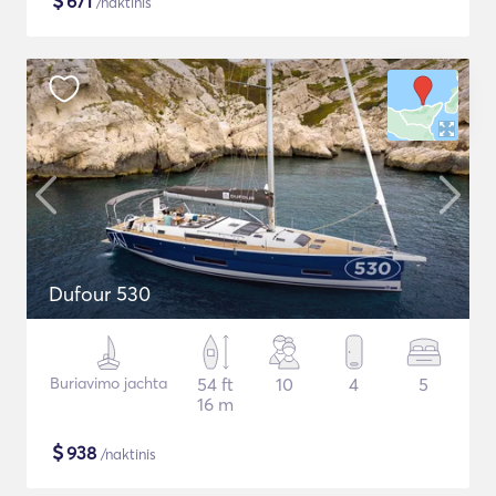
$
671
/naktinis
Dufour 530
Buriavimo jachta
54 ft
10
4
5
16 m
$
938
/naktinis