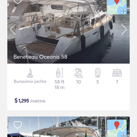
Beneteau Oceanis 58
Buriavimo jachta
58 ft
10
5
7
18 m
$
1,295
/naktinis