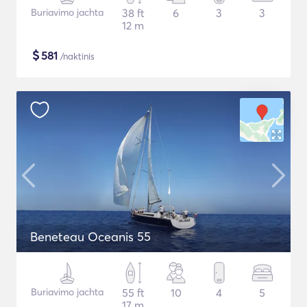
Buriavimo jachta
38 ft
6
3
3
12 m
$
581
/naktinis
Beneteau Oceanis 55
Buriavimo jachta
55 ft
10
4
5
17 m