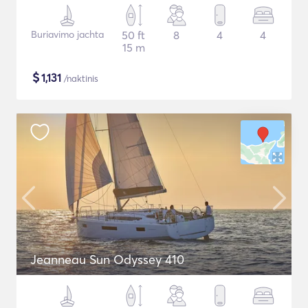
Buriavimo jachta
50 ft
8
4
4
15 m
$
1,131
/naktinis
Jeanneau Sun Odyssey 410