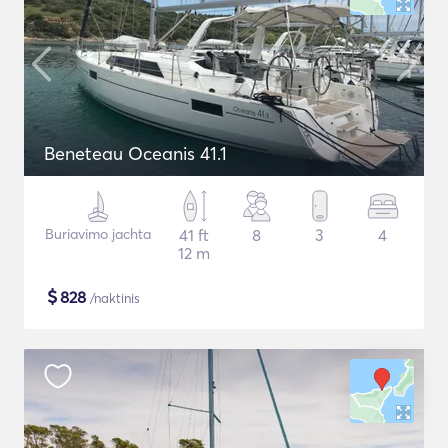
Beneteau Oceanis 41.1
Buriavimo jachta
41 ft
8
3
4
12 m
$
828
/naktinis