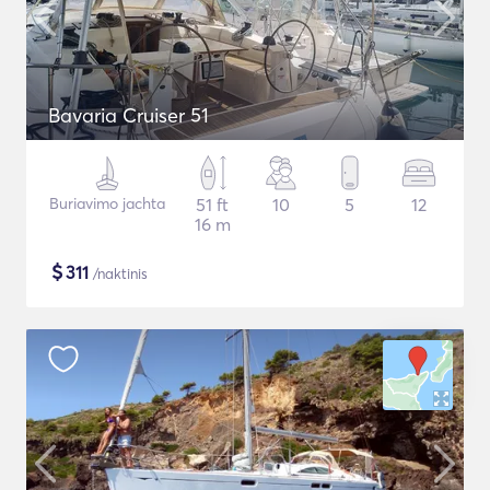
Bavaria Cruiser 51
Buriavimo jachta
51 ft
10
5
12
16 m
$
311
/naktinis