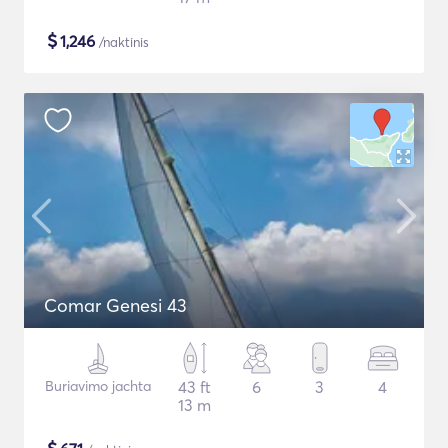
$
1,246
/naktinis
Comar Genesi 43
Buriavimo jachta
43 ft
6
3
4
13 m