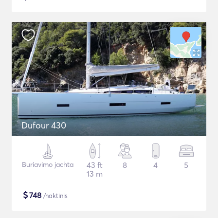
Dufour 430
Buriavimo jachta
43 ft
8
4
5
13 m
$
748
/naktinis