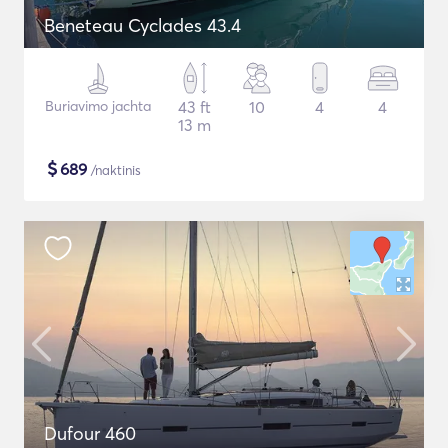
Beneteau Cyclades 43.4
Buriavimo jachta
43 ft
10
4
4
13 m
$
689
/naktinis
Dufour 460