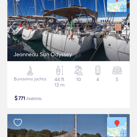
Jeanneau Sun Odyssey
Buriavimo jachta
44 ft
10
4
5
13 m
$
771
/naktinis