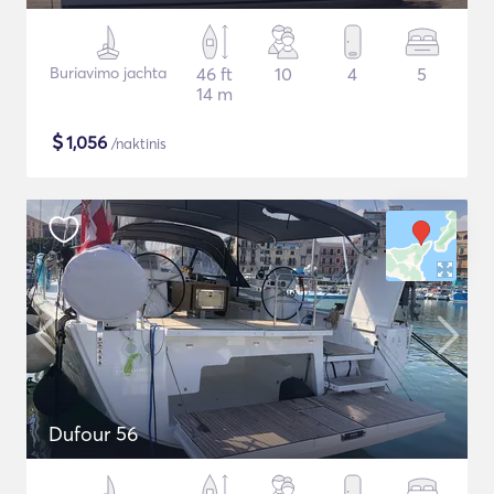
Buriavimo jachta
46 ft
10
4
5
14 m
$
1,056
/naktinis
Dufour 56