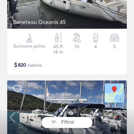
Beneteau Oceanis 45
Buriavimo jachta
45 ft
10
4
5
14 m
$
820
/naktinis
Filtrai