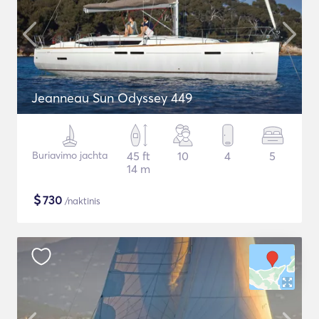
Jeanneau Sun Odyssey 449
Buriavimo jachta
45 ft
10
4
5
14 m
$
730
/naktinis