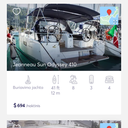
Jeanneau Sun Odyssey 410
Buriavimo jachta
41 ft
8
3
4
12 m
$
694
/naktinis