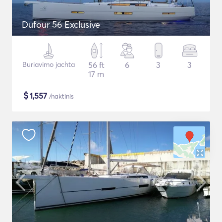
Dufour 56 Exclusive
Buriavimo jachta
56 ft
6
3
3
17 m
$
1,557
/naktinis