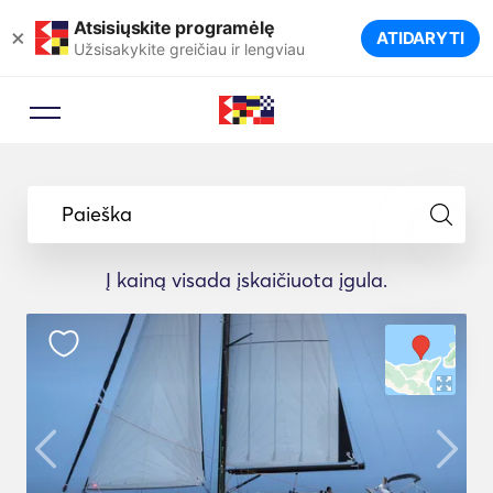
Atsisiųskite programėlę
×
ATIDARYTI
Užsisakykite greičiau ir lengviau
Paieška
Į kainą visada įskaičiuota įgula.