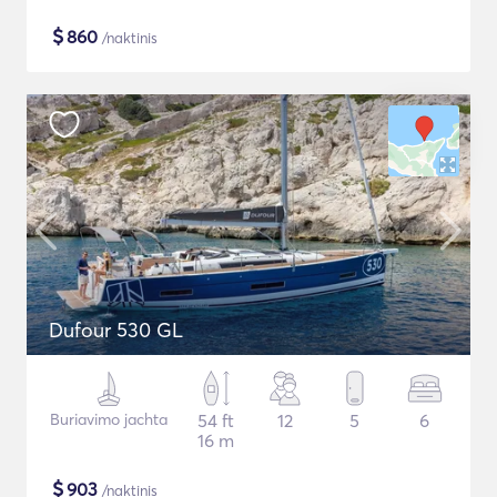
$
860
/naktinis
Dufour 530 GL
Buriavimo jachta
54 ft
12
5
6
16 m
$
903
/naktinis