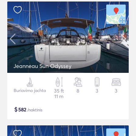
Jeanneau Sun Odyssey
Buriavimo jachta
35 ft
8
3
3
11 m
$
582
/naktinis