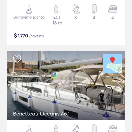
Buriavimo jachta
54 ft
8
4
4
16 m
$
1,770
/naktinis
Benetteau Oceanis 46.1