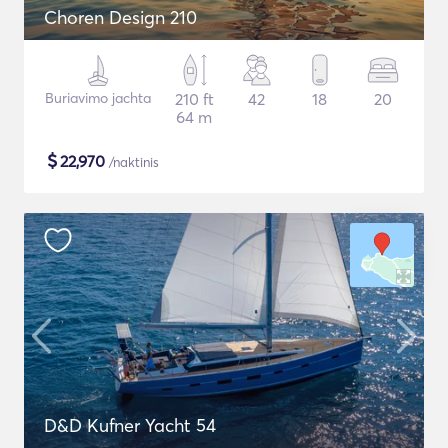
Choren Design 210
Buriavimo jachta
210 ft
42
18
20
64 m
$
22,970
/naktinis
D&D Kufner Yacht 54