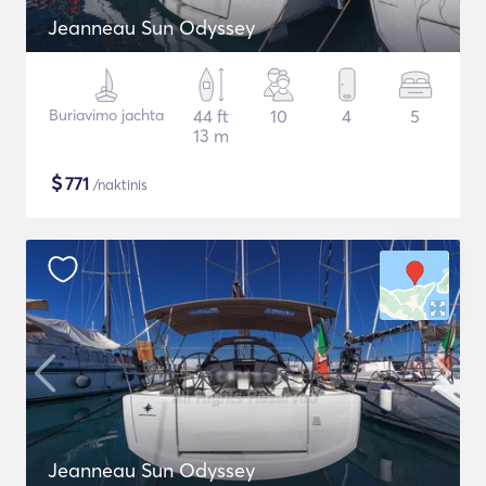
Jeanneau Sun Odyssey
Buriavimo jachta
44 ft
10
4
5
13 m
$
771
/naktinis
Jeanneau Sun Odyssey