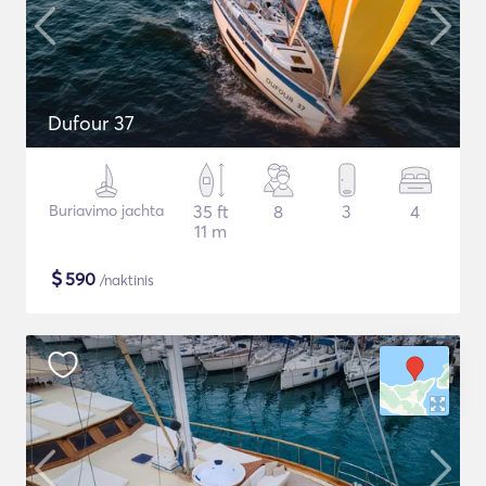
Dufour 37
Buriavimo jachta
35 ft
8
3
4
11 m
$
590
/naktinis