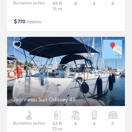
Buriavimo jachta
49 ft
8
4
4
15 m
$
770
/naktinis
Jeanneau Sun Odissey 43
Buriavimo jachta
43 ft
6
4
5
13 m