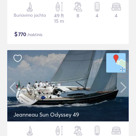
Buriavimo jachta
49 ft
8
4
4
15 m
$
770
/naktinis
Jeanneau Sun Odyssey 49