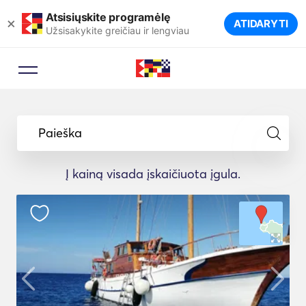
Atsisiųskite programėlę
×
ATIDARYTI
Užsisakykite greičiau ir lengviau
Paieška
Į kainą visada įskaičiuota įgula.