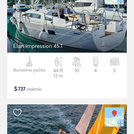
Elan Impression 45.1
Buriavimo jachta
44 ft
10
4
5
13 m
$
737
/naktinis