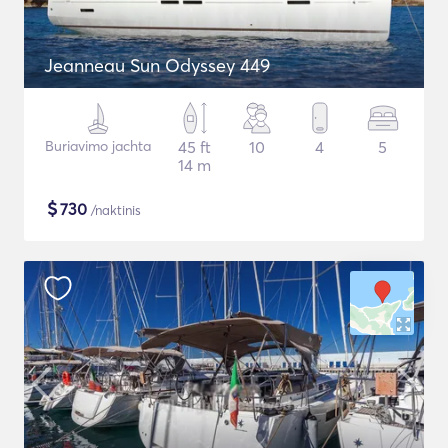
Jeanneau Sun Odyssey 449
Buriavimo jachta
45 ft
10
4
5
14 m
$
730
/naktinis