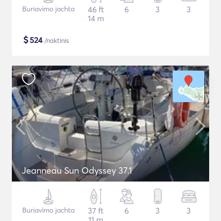
Buriavimo jachta
46 ft
6
3
3
14 m
$
524
/naktinis
Jeanneau Sun Odyssey 37.1
Buriavimo jachta
37 ft
6
3
3
11 m