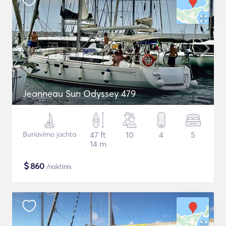
Jeanneau Sun Odyssey 479
Buriavimo jachta
47 ft
10
4
5
14 m
$
860
/naktinis