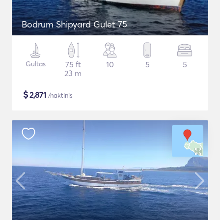
Bodrum Shipyard Gulet 75
Gultas
75 ft
10
5
5
23 m
$
2,871
/naktinis