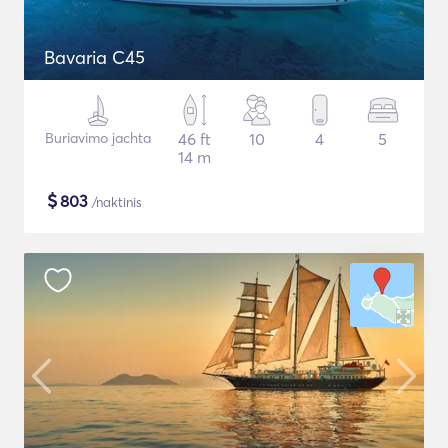
Bavaria C45
Buriavimo jachta
46 ft
10
4
5
14 m
$
803
/naktinis