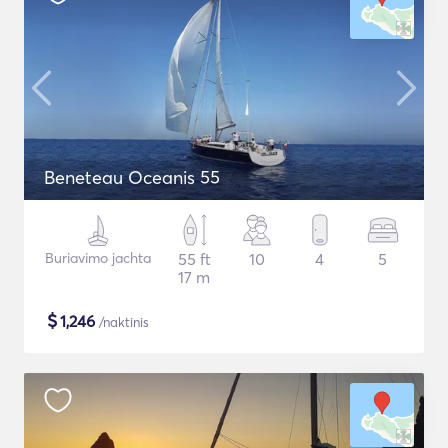
Beneteau Oceanis 55
Buriavimo jachta
55 ft
10
4
5
17 m
$
1,246
/naktinis