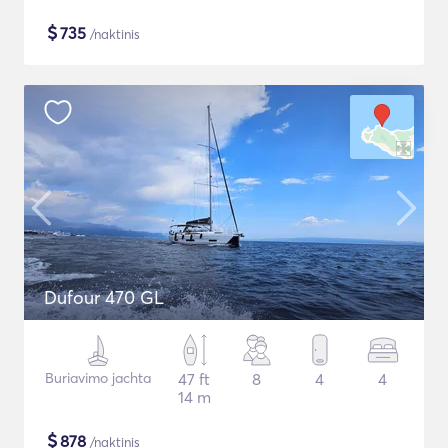
$
735
/naktinis
Dufour 470 GL
Buriavimo jachta
47 ft
8
4
4
14 m
$
878
/naktinis