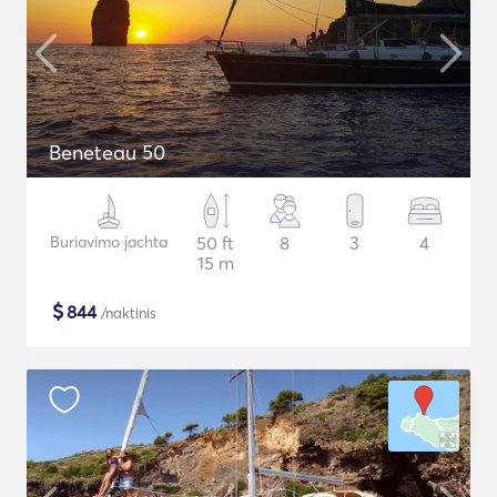
Beneteau 50
Buriavimo jachta
50 ft
8
3
4
15 m
$
844
/naktinis