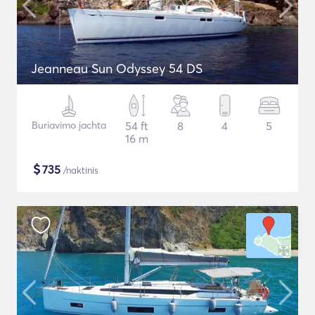
Jeanneau Sun Odyssey 54 DS
Buriavimo jachta
54 ft
8
4
5
16 m
$
735
/naktinis