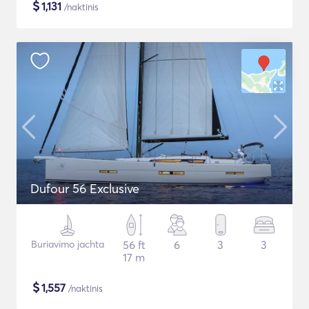
$
1,131
/naktinis
Dufour 56 Exclusive
Buriavimo jachta
56 ft
6
3
3
17 m
$
1,557
/naktinis