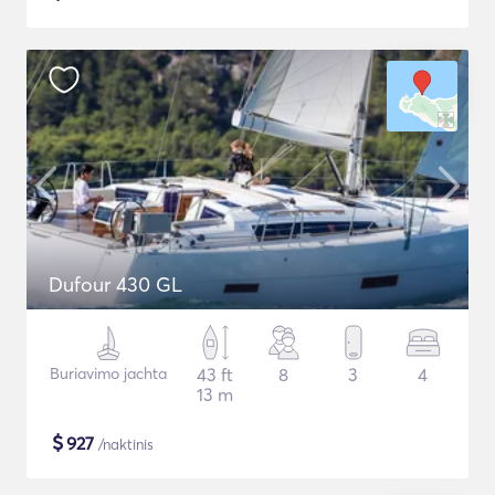
Dufour 430 GL
Buriavimo jachta
43 ft
8
3
4
13 m
$
927
/naktinis