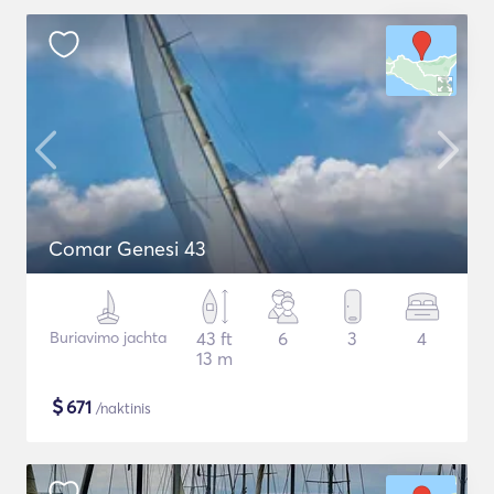
Comar Genesi 43
Buriavimo jachta
43 ft
6
3
4
13 m
$
671
/naktinis