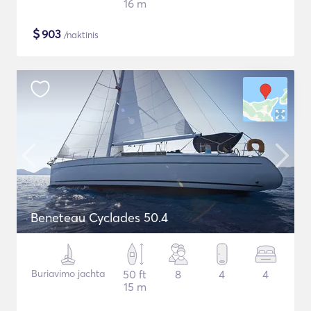
16 m
$
903
/naktinis
Beneteau Cyclades 50.4
Buriavimo jachta
50 ft
8
4
4
15 m