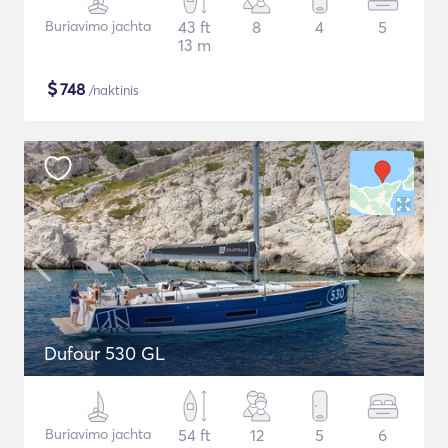
Buriavimo jachta
43 ft
8
4
5
13 m
$
748
/naktinis
Dufour 530 GL
Buriavimo jachta
54 ft
12
5
6