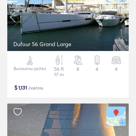
Dufour 56 Grand Large
Buriavimo jachta
56 ft
8
4
4
17 m
$
1,131
/naktinis