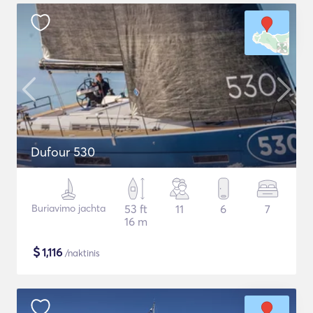
Dufour 530
Buriavimo jachta
53 ft
11
6
7
16 m
$
1,116
/naktinis