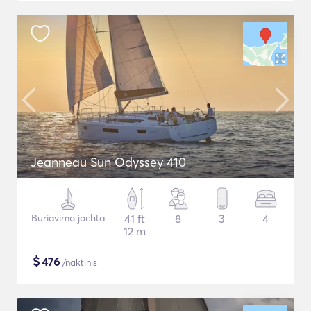
Jeanneau Sun Odyssey 410
Buriavimo jachta
41 ft
8
3
4
12 m
$
476
/naktinis