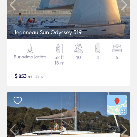
Jeanneau Sun Odyssey 519
Buriavimo jachta
52 ft
10
4
5
16 m
$
853
/naktinis