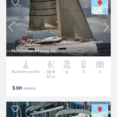
Northman Maxus 35
Buriavimo jachta
38 ft
6
3
3
12 m
$
581
/naktinis