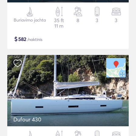
Buriavimo jachta
35 ft
8
3
3
11 m
$
582
/naktinis
Dufour 430