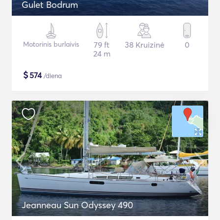
Gulet Bodrum
Motorinis burlaivis
79 ft
38 Kruizinė
0
24 m
$
574
/diena
Jeanneau Sun Odyssey 490