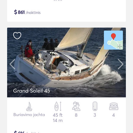
$
861
/naktinis
Grand Soleil 45
Buriavimo jachta
45 ft
8
3
4
14 m