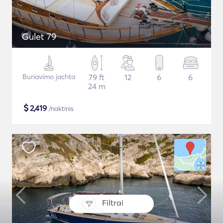
Gulet 79
Buriavimo jachta
79 ft
12
6
6
24 m
$
2,419
/naktinis
Filtrai