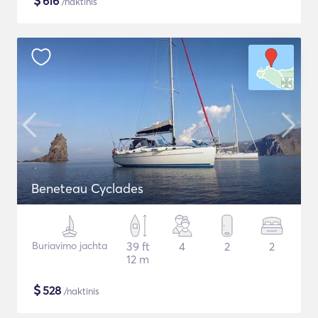
$
616
/naktinis
Beneteau Cyclades
Buriavimo jachta
39 ft
4
2
2
12 m
$
528
/naktinis