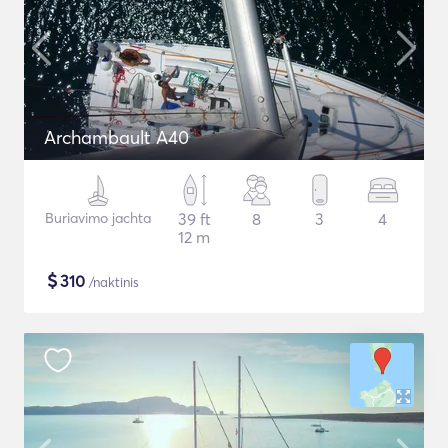
Archambault A40
Buriavimo jachta
39 ft
8
3
4
12 m
$
310
/naktinis