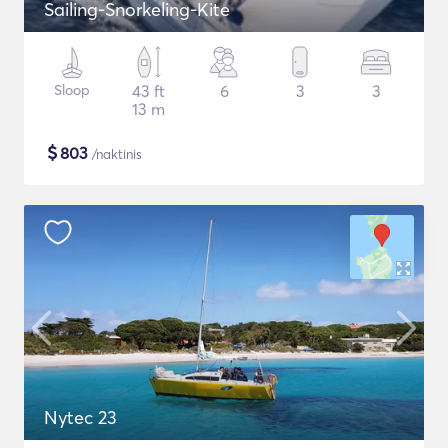
Sailing-Snorkeling-Kite
Sloop
43 ft
6
3
3
13 m
$
803
/naktinis
Nytec 23