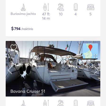
Buriavimo jachta
47 ft
10
4
5
14 m
$
794
/naktinis
Bavaria Cruiser 51