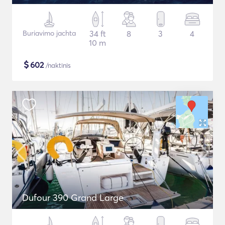
Buriavimo jachta
34 ft
8
3
4
10 m
$
602
/naktinis
Dufour 390 Grand Large