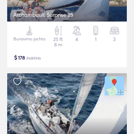
Archambault Surprise 25
Buriavimo jachta
25 ft
4
1
3
8 m
$
178
/naktinis