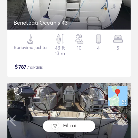
Beneteau Oceanis 43
Buriavimo jachta
43 ft
10
4
5
13 m
$
787
/naktinis
Filtrai