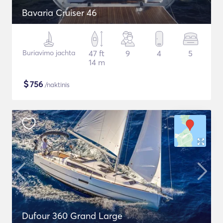
Bavaria Cruiser 46
Buriavimo jachta
47 ft
9
4
5
14 m
$
756
/naktinis
Dufour 360 Grand Large