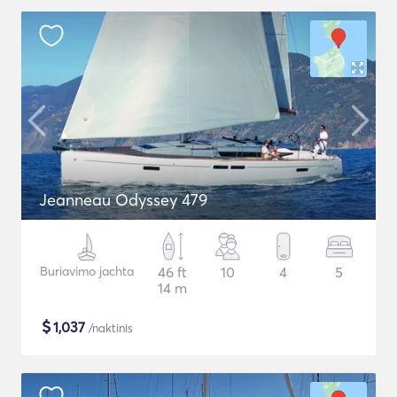
Jeanneau Odyssey 479
Buriavimo jachta
46 ft
10
4
5
14 m
$
1,037
/naktinis