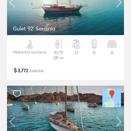
Gulet 92' Sardinia
Motorinis burlaivis
92 ft
12
6
6
28 m
$
3,772
/naktinis