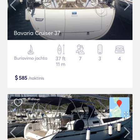
Bavaria Cruiser 37
Buriavimo jachta
37 ft
7
3
4
11 m
$
585
/naktinis