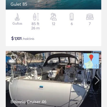
Gulet 85
Gultas
85 ft
12
6
7
26 m
$
1,101
/naktinis
Bavaria Cruiser 46