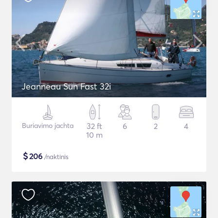
Jeanneau Sun Fast 32i
Buriavimo jachta
32 ft
6
2
4
10 m
$
206
/naktinis