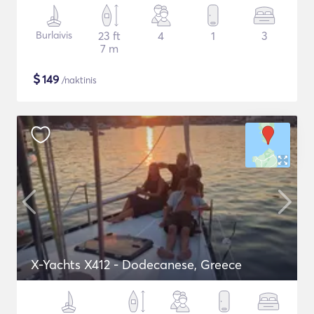
Burlaivis
23 ft
4
1
3
7 m
$
149
/naktinis
X-Yachts X412 - Dodecanese, Greece