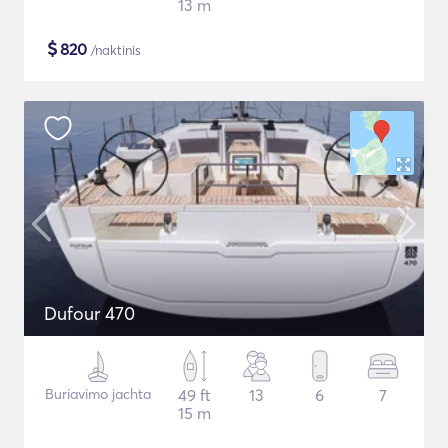
13 m
$
820
/naktinis
Dufour 470
Buriavimo jachta
49 ft
13
6
7
15 m