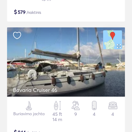
$
579
/naktinis
Bavaria Cruiser 46
Buriavimo jachta
45 ft
9
4
4
14 m