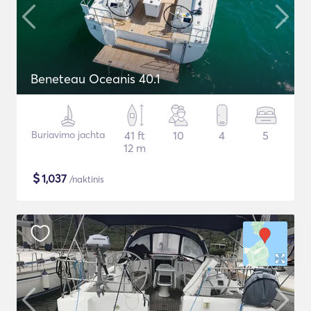
Beneteau Oceanis 40.1
Buriavimo jachta
41 ft
10
4
5
12 m
$
1,037
/naktinis