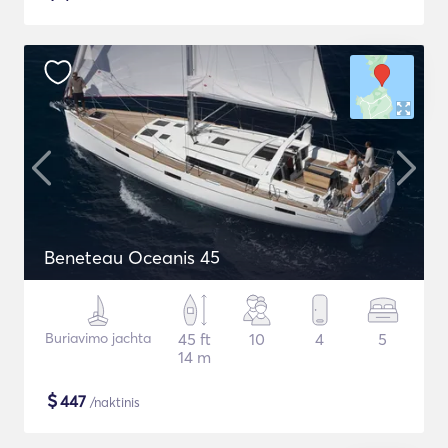
Beneteau Oceanis 45
Buriavimo jachta
45 ft
10
4
5
14 m
$
447
/naktinis