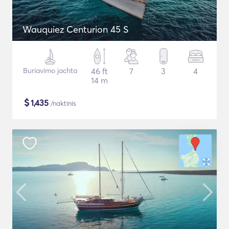
Wauquiez Centurion 45 S
Buriavimo jachta
46 ft
7
3
4
14 m
$
1,435
/naktinis