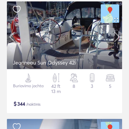
Jeanneau Sun Odyssey 42i
Buriavimo jachta
42 ft
8
3
5
13 m
$
344
/naktinis