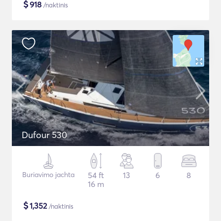
$
918
/naktinis
Dufour 530
Buriavimo jachta
54 ft
13
6
8
16 m
$
1,352
/naktinis