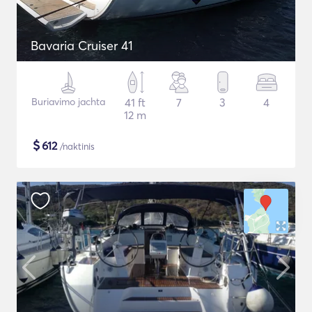
Bavaria Cruiser 41
Buriavimo jachta
41 ft
7
3
4
12 m
$
612
/naktinis