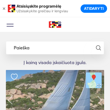
Atsisiųskite programėlę
×
ATIDARYTI
Užsisakykite greičiau ir lengviau
Paieška
Į kainą visada įskaičiuota įgula.