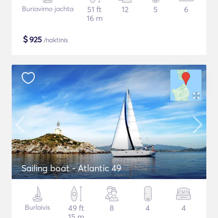
Buriavimo jachta
51 ft
12
5
6
16 m
$
925
/naktinis
Sailing boat - Atlantic 49
Burlaivis
49 ft
8
4
4
15 m