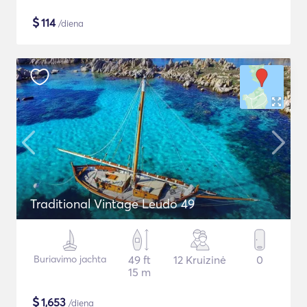
$
114
/diena
Traditional Vintage Leudo 49
Buriavimo jachta
49 ft
12 Kruizinė
0
15 m
$
1,653
/diena