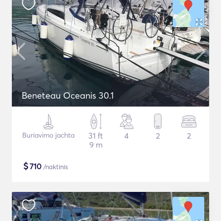
Beneteau Oceanis 30.1
Buriavimo jachta
31 ft
4
2
2
9 m
$
710
/naktinis