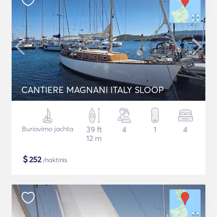
CANTIERE MAGNANI ITALY SLOOP
Buriavimo jachta
39 ft
4
1
4
12 m
$
252
/naktinis