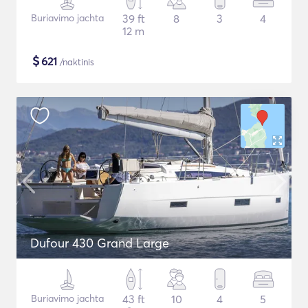
Buriavimo jachta
39 ft
8
3
4
12 m
$
621
/naktinis
Dufour 430 Grand Large
Buriavimo jachta
43 ft
10
4
5