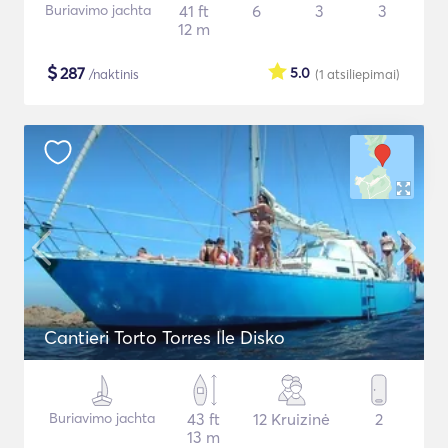
Buriavimo jachta
41 ft
6
3
3
12 m
$
287
5.0
/naktinis
(1
atsiliepimai
)
Cantieri Torto Torres Ile Disko
Buriavimo jachta
43 ft
12 Kruizinė
2
13 m