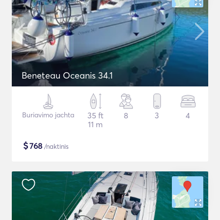
Beneteau Oceanis 34.1
Buriavimo jachta
35 ft
8
3
4
11 m
$
768
/naktinis