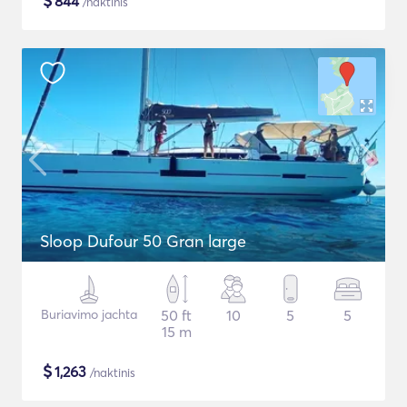
$
844
/naktinis
Sloop Dufour 50 Gran large
Buriavimo jachta
50 ft
10
5
5
15 m
$
1,263
/naktinis