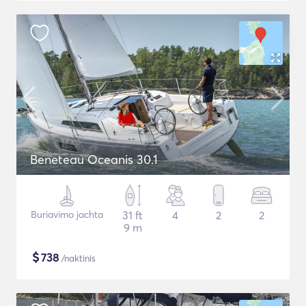
Beneteau Oceanis 30.1
Buriavimo jachta
31 ft
4
2
2
9 m
$
738
/naktinis