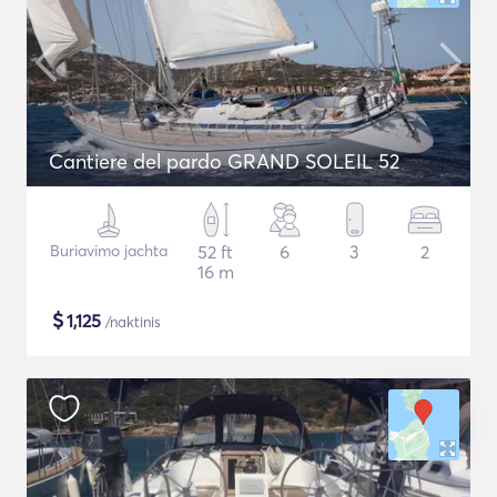
Cantiere del pardo GRAND SOLEIL 52
Buriavimo jachta
52 ft
6
3
2
16 m
$
1,125
/naktinis