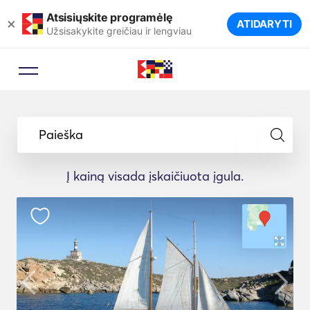
Atsisiųskite programėlę
×
ATIDARYTI
Užsisakykite greičiau ir lengviau
Paieška
Į kainą visada įskaičiuota įgula.