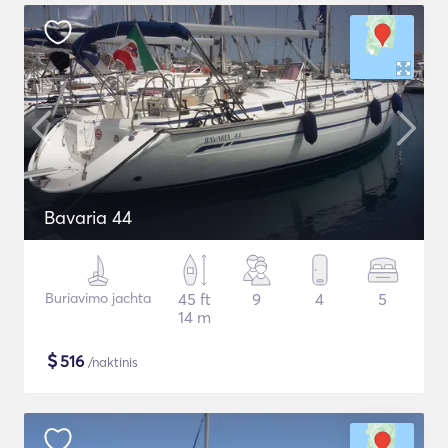
Bavaria 44
Buriavimo jachta
45 ft
9
4
5
14 m
$
516
/naktinis