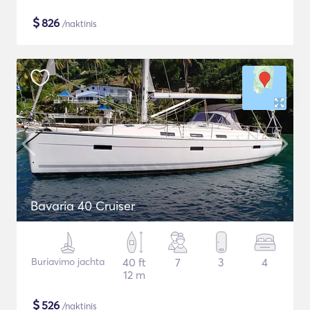
$
826
/naktinis
Bavaria 40 Cruiser
Buriavimo jachta
40 ft
7
3
4
12 m
$
526
/naktinis