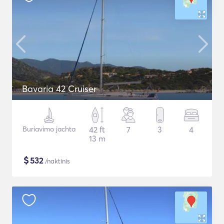
Bavaria 42 Cruiser
Buriavimo jachta
42 ft
7
3
4
13 m
$
532
/naktinis