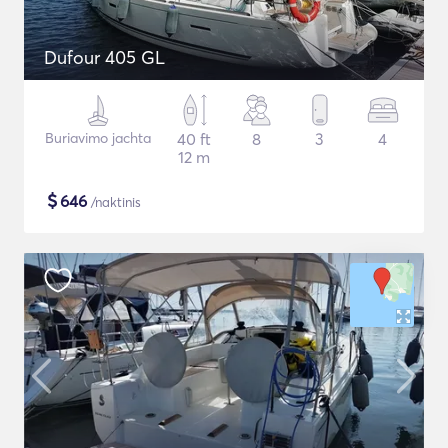
Dufour 405 GL
Buriavimo jachta
40 ft
8
3
4
12 m
$
646
/naktinis