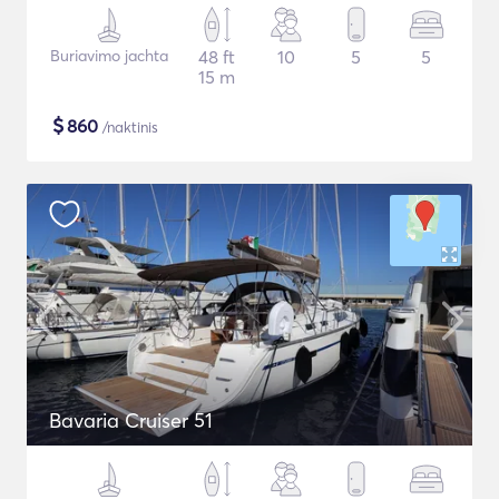
Buriavimo jachta
48 ft
10
5
5
15 m
$
860
/naktinis
Bavaria Cruiser 51