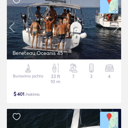
Beneteau Oceanis 45
Buriavimo jachta
33 ft
7
3
4
10 m
$
401
/naktinis