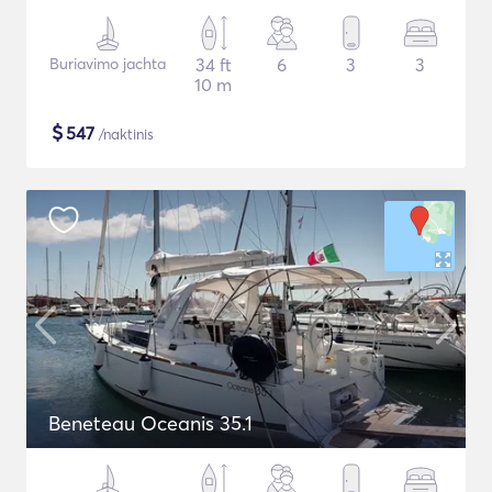
Buriavimo jachta
34 ft
6
3
3
10 m
$
547
/naktinis
Beneteau Oceanis 35.1