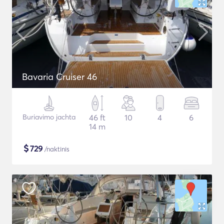
Bavaria Cruiser 46
Buriavimo jachta
46 ft
10
4
6
14 m
$
729
/naktinis