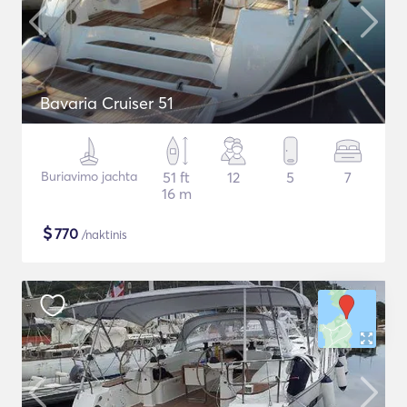
Bavaria Cruiser 51
Buriavimo jachta
51 ft
12
5
7
16 m
$
770
/naktinis