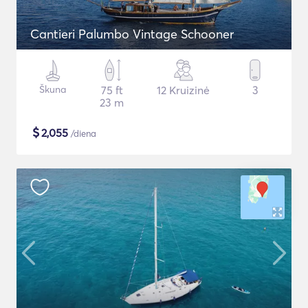
Cantieri Palumbo Vintage Schooner
Škuna
75 ft
12 Kruizinė
3
23 m
$
2,055
/diena