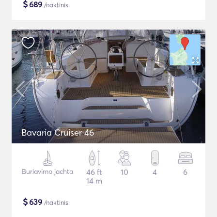
$
689
/naktinis
Bavaria Cruiser 46
Buriavimo jachta
46 ft
10
4
6
14 m
$
639
/naktinis