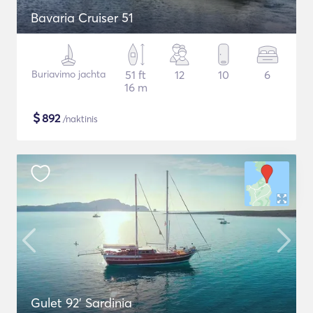
Bavaria Cruiser 51
Buriavimo jachta
51 ft
12
10
6
16 m
$
892
/naktinis
Gulet 92' Sardinia