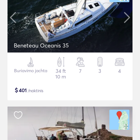
Beneteau Oceanis 35
Buriavimo jachta
34 ft
7
3
4
10 m
$
401
/naktinis