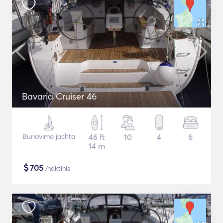
Bavaria Cruiser 46
Buriavimo jachta
46 ft
10
4
6
14 m
$
705
/naktinis