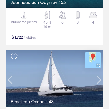
Jeanneau Sun Odyssey 45.2
Buriavimo jachta
45 ft
6
3
4
14 m
$
1,722
/naktinis
Beneteau Oceanis 48