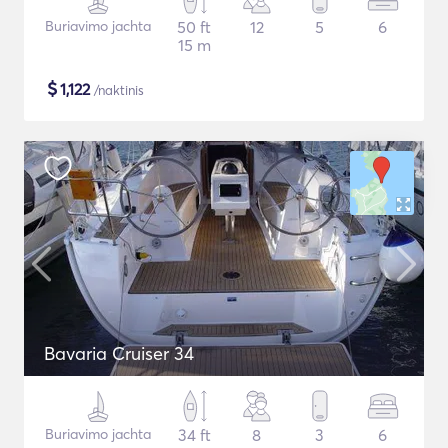
Buriavimo jachta
50 ft
12
5
6
15 m
$
1,122
/naktinis
Bavaria Cruiser 34
Buriavimo jachta
34 ft
8
3
6