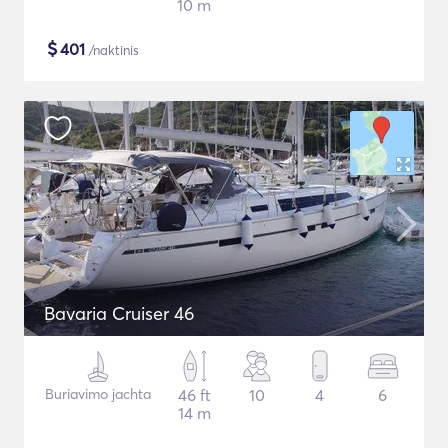
10 m
$
401
/naktinis
Bavaria Cruiser 46
Buriavimo jachta
46 ft
10
4
6
14 m