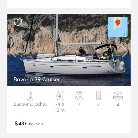
Bavaria 39 Cruiser
Buriavimo jachta
39 ft
7
3
4
12 m
$
437
/naktinis