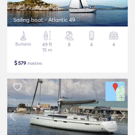
Sailing boat - Atlantic 49
Burlaivis
49 ft
8
4
4
15 m
$
579
/naktinis