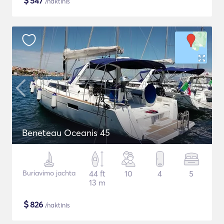
$
547
/naktinis
Beneteau Oceanis 45
Buriavimo jachta
44 ft
10
4
5
13 m
$
826
/naktinis