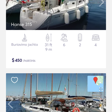
Hanse 315
Buriavimo jachta
31 ft
6
2
4
9 m
$
450
/naktinis