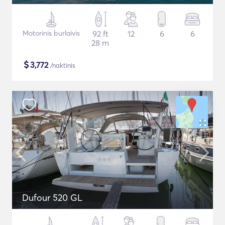
Motorinis burlaivis
92 ft
12
6
6
28 m
$
3,772
/naktinis
Dufour 520 GL