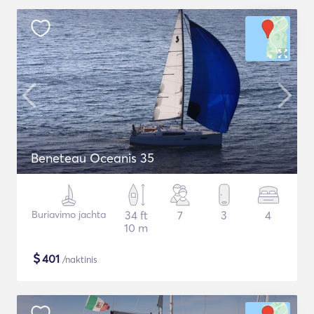
Beneteau Oceanis 35
Buriavimo jachta
34 ft
7
3
4
10 m
$
401
/naktinis