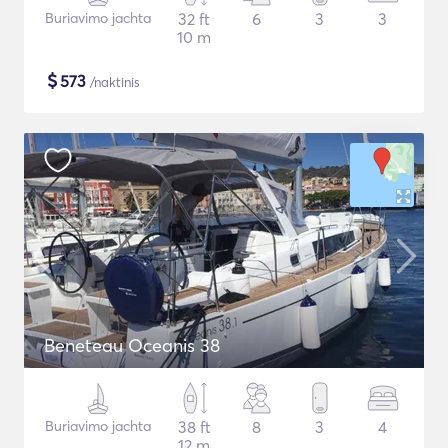
Buriavimo jachta
32 ft
6
3
3
10 m
$
573
/naktinis
Beneteau Oceanis 38
Buriavimo jachta
38 ft
8
3
4
12 m