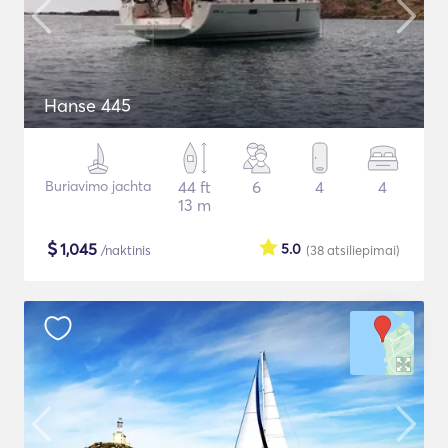
Hanse 445
Buriavimo jachta
44 ft
6
4
4
13 m
$
1,045
5.0
/naktinis
(38
atsiliepimai
)