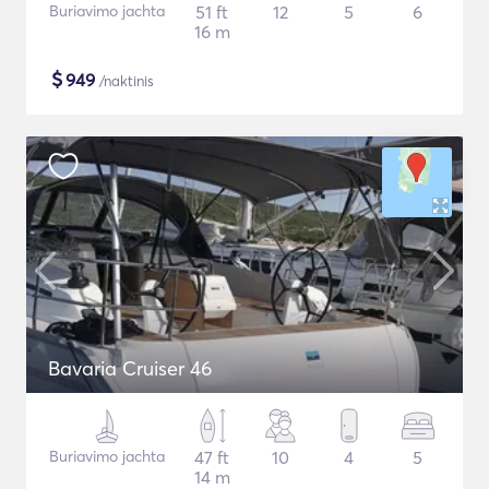
Buriavimo jachta
51 ft
12
5
6
16 m
$
949
/naktinis
Bavaria Cruiser 46
Buriavimo jachta
47 ft
10
4
5
14 m