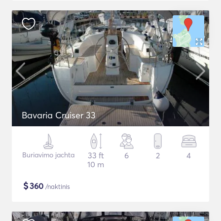
Bavaria Cruiser 33
Buriavimo jachta
33 ft
6
2
4
10 m
$
360
/naktinis