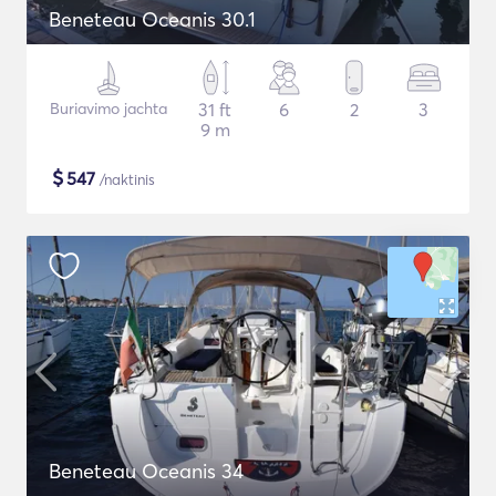
Beneteau Oceanis 30.1
Buriavimo jachta
31 ft
6
2
3
9 m
$
547
/naktinis
Beneteau Oceanis 34