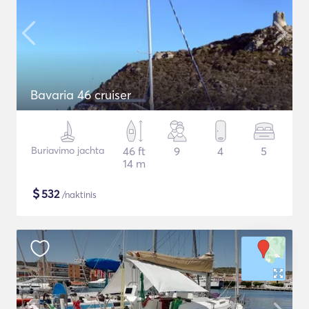
Bavaria 46 cruiser
Buriavimo jachta
46 ft
9
4
5
14 m
$
532
/naktinis