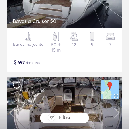
Bavaria Cruiser 50
Buriavimo jachta
50 ft
12
5
7
15 m
$
697
/naktinis
Filtrai