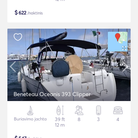
$
622
/naktinis
Beneteau Oceanis 393 Clipper
Buriavimo jachta
39 ft
8
3
4
12 m