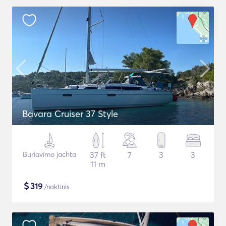
Bavara Cruiser 37 Style
Buriavimo jachta
37 ft
7
3
3
11 m
$
319
/naktinis