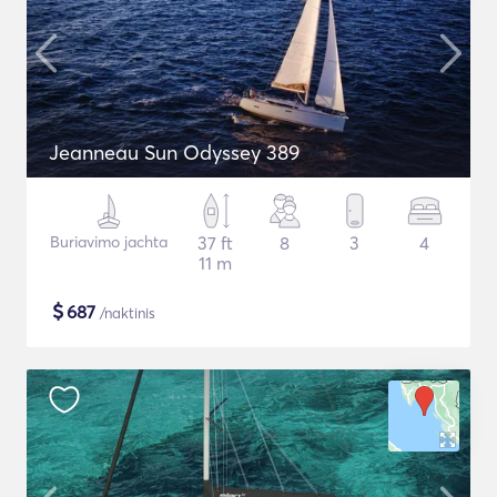
Jeanneau Sun Odyssey 389
Buriavimo jachta
37 ft
8
3
4
11 m
$
687
/naktinis