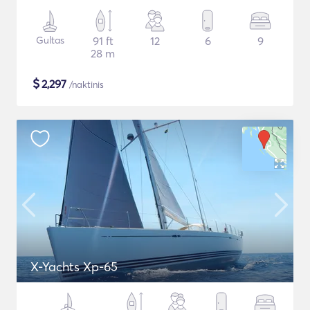
Gultas
91 ft
12
6
9
28 m
$
2,297
/naktinis
X-Yachts Xp-65