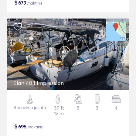
$
679
/naktinis
Elan 40.1 Impression
Buriavimo jachta
39 ft
8
3
4
12 m
$
695
/naktinis