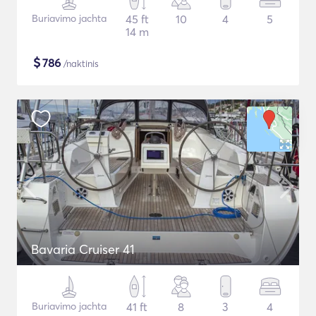
Buriavimo jachta
45 ft
10
4
5
14 m
$
786
/naktinis
Bavaria Cruiser 41
Buriavimo jachta
41 ft
8
3
4