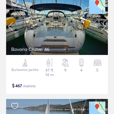
Bavaria Cruiser 46
Buriavimo jachta
47 ft
9
4
5
14 m
$
467
/naktinis