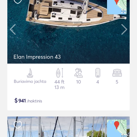
Elan Impression 43
Buriavimo jachta
44 ft
10
4
5
13 m
$
941
/naktinis