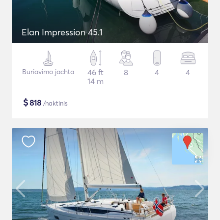
Elan Impression 45.1
Buriavimo jachta
46 ft
8
4
4
14 m
$
818
/naktinis