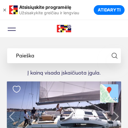
Atsisiųskite programėlę
×
ATIDARYTI
Užsisakykite greičiau ir lengviau
Paieška
Į kainą visada įskaičiuota įgula.