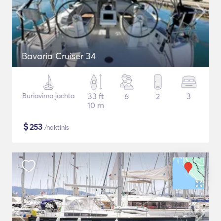
Bavaria Cruiser 34
Buriavimo jachta
33 ft
6
2
3
10 m
$
253
/naktinis