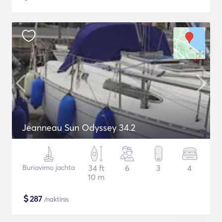
Jeanneau Sun Odyssey 34.2
Buriavimo jachta
34 ft
6
3
4
10 m
$
287
/naktinis