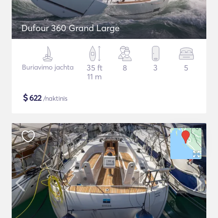
Dufour 360 Grand Large
Buriavimo jachta
35 ft
8
3
5
11 m
$
622
/naktinis