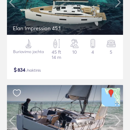
Elan Impression 45.1
Buriavimo jachta
45 ft
10
4
5
14 m
$
834
/naktinis