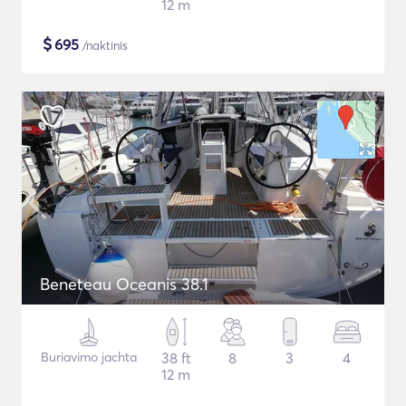
12 m
$
695
/naktinis
Beneteau Oceanis 38.1
Buriavimo jachta
38 ft
8
3
4
12 m