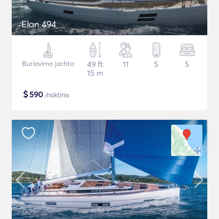
Elan 494
Buriavimo jachta
49 ft
11
5
5
15 m
$
590
/naktinis