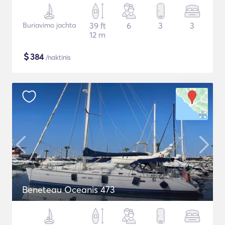
Buriavimo jachta
39 ft
6
3
3
12 m
$
384
/naktinis
Beneteau Oceanis 473