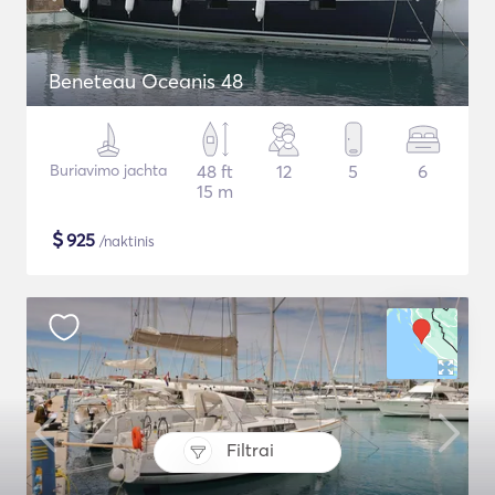
Beneteau Oceanis 48
Buriavimo jachta
48 ft
12
5
6
15 m
$
925
/naktinis
Filtrai