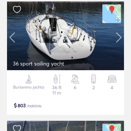
36 sport sailing yacht
Buriavimo jachta
36 ft
6
2
4
11 m
$
803
/naktinis