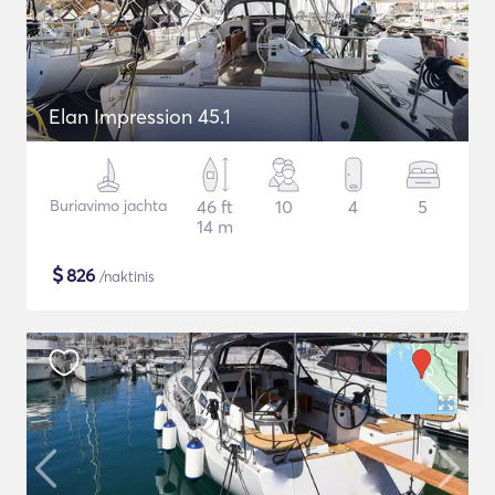
Elan Impression 45.1
Buriavimo jachta
46 ft
10
4
5
14 m
$
826
/naktinis