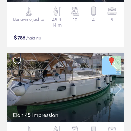
Buriavimo jachta
45 ft
10
4
5
14 m
$
786
/naktinis
Elan 45 Impression