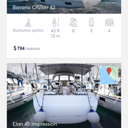
Bavaria Cruiser 42
Buriavimo jachta
42 ft
8
3
4
13 m
$
794
/naktinis
Elan 45 Impression