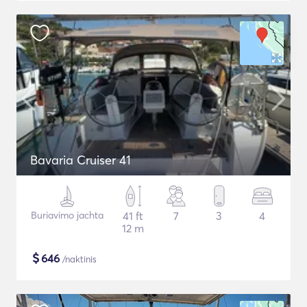
Bavaria Cruiser 41
Buriavimo jachta
41 ft
7
3
4
12 m
$
646
/naktinis