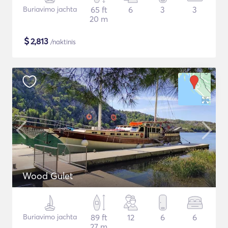
Buriavimo jachta
65 ft
6
3
3
20 m
$
2,813
/naktinis
Wood Gulet
Buriavimo jachta
89 ft
12
6
6
27 m