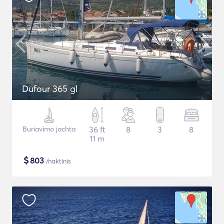
Dufour 365 gl
Buriavimo jachta
36 ft
8
3
8
11 m
$
803
/naktinis