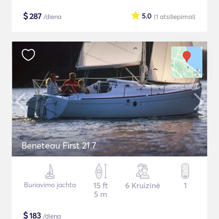
$
287
5.0
/diena
(1
atsiliepimai
)
Beneteau First 21.7
Buriavimo jachta
15 ft
6 Kruizinė
1
5 m
$
183
/diena