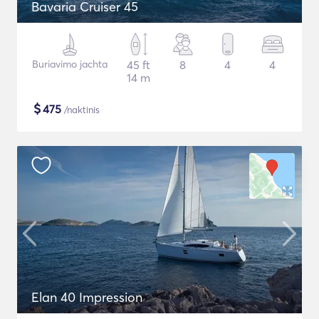
Bavaria Cruiser 45
Buriavimo jachta
45 ft
8
4
4
14 m
$
475
/naktinis
Elan 40 Impression