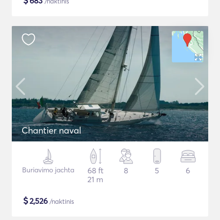
$
683
/naktinis
Chantier naval
Buriavimo jachta
68 ft
8
5
6
21 m
$
2,526
/naktinis