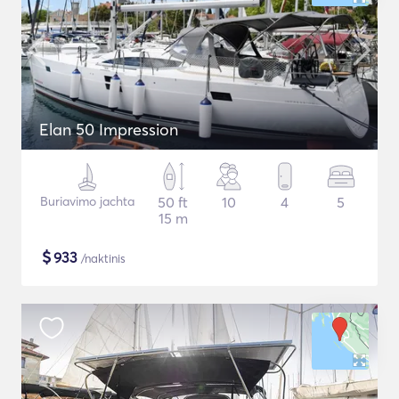
Elan 50 Impression
Buriavimo jachta
50 ft
10
4
5
15 m
$
933
/naktinis