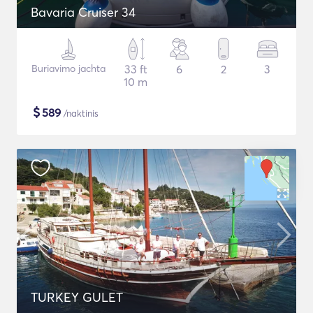
Bavaria Cruiser 34
Buriavimo jachta
33 ft
6
2
3
10 m
$
589
/naktinis
TURKEY GULET