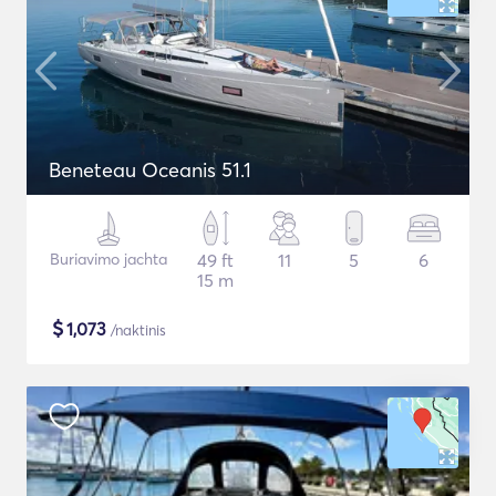
Beneteau Oceanis 51.1
Buriavimo jachta
49 ft
11
5
6
15 m
$
1,073
/naktinis