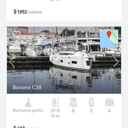
$
1,952
/naktinis
Bavaria C38
Buriavimo jachta
37 ft
8
3
4
11 m