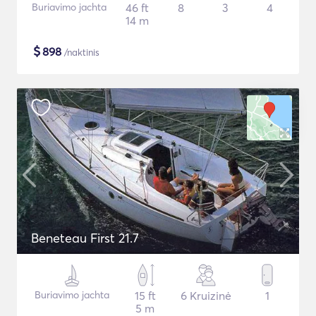
Buriavimo jachta
46 ft
8
3
4
14 m
$
898
/naktinis
Beneteau First 21.7
Buriavimo jachta
15 ft
6 Kruizinė
1
5 m