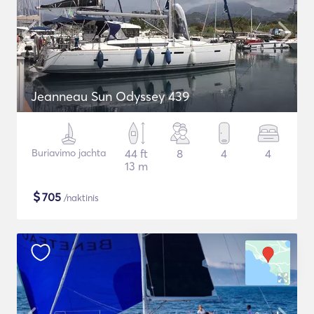
Jeanneau Sun Odyssey 439
Buriavimo jachta
44 ft
8
4
4
13 m
$
705
/naktinis