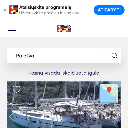
Atsisiųskite programėlę
×
ATIDARYTI
Užsisakykite greičiau ir lengviau
Paieška
Į kainą visada įskaičiuota įgula.