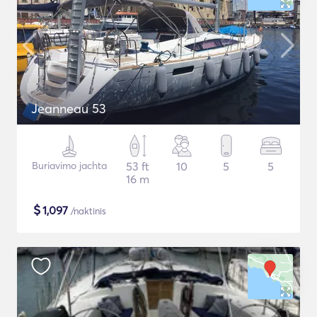
Jeanneau 53
Buriavimo jachta
53 ft
10
5
5
16 m
$
1,097
/naktinis