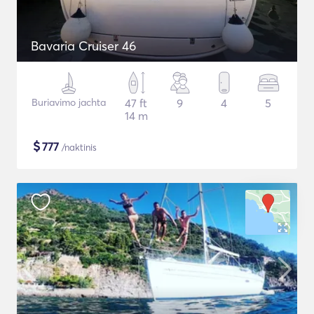
Bavaria Cruiser 46
Buriavimo jachta
47 ft
9
4
5
14 m
$
777
/naktinis