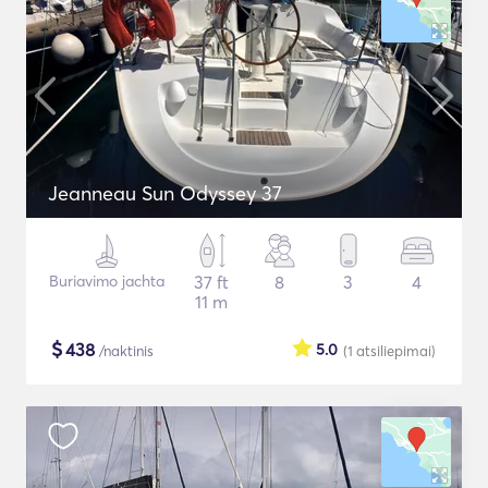
Jeanneau Sun Odyssey 37
Buriavimo jachta
37 ft
8
3
4
11 m
$
438
5.0
/naktinis
(1
atsiliepimai
)