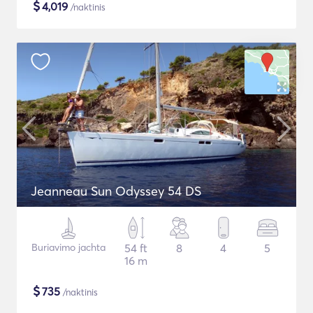
$
4,019
/naktinis
Jeanneau Sun Odyssey 54 DS
Buriavimo jachta
54 ft
8
4
5
16 m
$
735
/naktinis