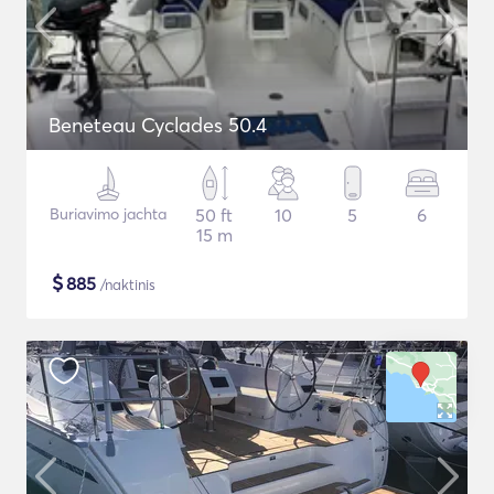
Beneteau Cyclades 50.4
Buriavimo jachta
50 ft
10
5
6
15 m
$
885
/naktinis