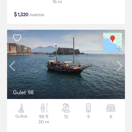
16 m
$
1,320
/naktinis
Gulet 98
Gultas
98 ft
12
5
6
30 m