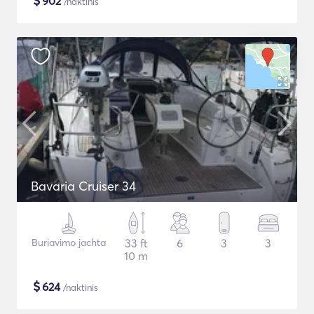
$
902
/naktinis
Bavaria Cruiser 34
Buriavimo jachta
33 ft
6
3
3
10 m
$
624
/naktinis