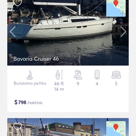
Bavaria Cruiser 46
Buriavimo jachta
46 ft
9
4
5
14 m
$
798
/naktinis