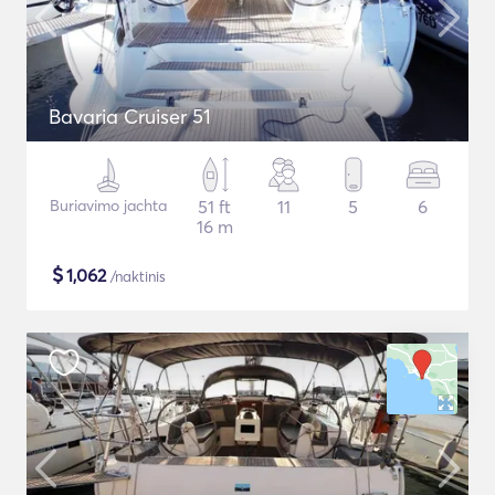
Bavaria Cruiser 51
Buriavimo jachta
51 ft
11
5
6
16 m
$
1,062
/naktinis