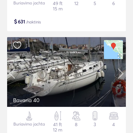
Buriavimo jachta
49 ft
12
5
6
15 m
$
631
/naktinis
Bavaria 40
Buriavimo jachta
41 ft
8
3
4
12 m