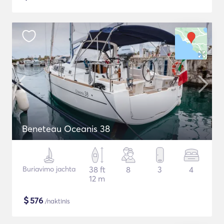
Beneteau Oceanis 38
Buriavimo jachta
38 ft
8
3
4
12 m
$
576
/naktinis