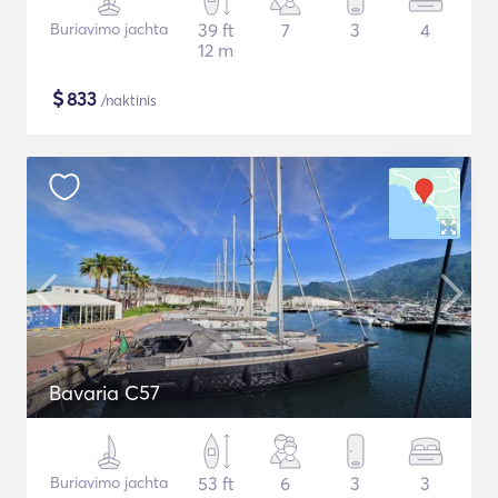
Buriavimo jachta
39 ft
7
3
4
12 m
$
833
/naktinis
Bavaria C57
Buriavimo jachta
53 ft
6
3
3