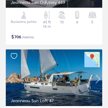
Jeanneau Sun Odyssey 449
Buriavimo jachta
45 ft
10
4
5
14 m
$
706
/naktinis
Jeanneau Sun Loft 47