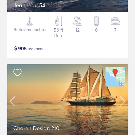
Jeanneau 54
Buriavimo jachta
53 ft
12
6
7
16 m
$
905
/naktinis
Choren Design 210