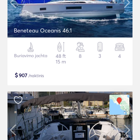
Beneteau Oceanis 46.1
Buriavimo jachta
48 ft
8
3
4
15 m
$
907
/naktinis