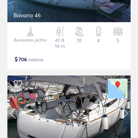
Bavaria 46
Buriavimo jachta
47 ft
10
4
5
14 m
$
706
/naktinis