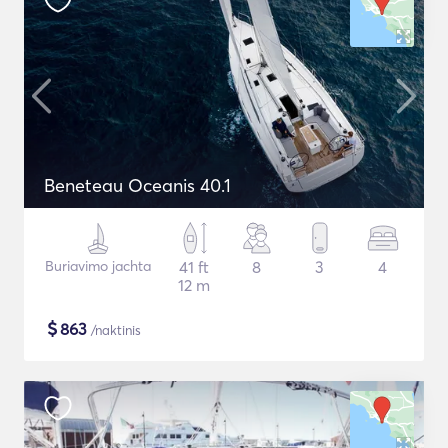
Beneteau Oceanis 40.1
Buriavimo jachta
41 ft
8
3
4
12 m
$
863
/naktinis