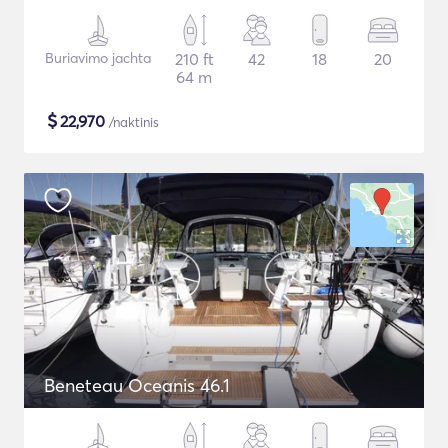
Buriavimo jachta
210 ft
42
18
20
64 m
$
22,970
/naktinis
Beneteau Oceanis 46.1