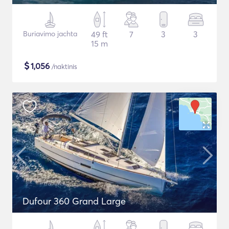
Buriavimo jachta
49 ft
7
3
3
15 m
$
1,056
/naktinis
Dufour 360 Grand Large