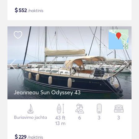
$
552
/naktinis
Jeanneau Sun Odyssey 43
Buriavimo jachta
43 ft
6
3
3
13 m
$
229
/naktinis