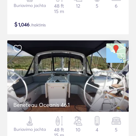
Buriavimo jachta
48 ft
12
5
6
15 m
$
1,046
/naktinis
Beneteau Oceanis 46.1
Buriavimo jachta
48 ft
10
4
5
15 m