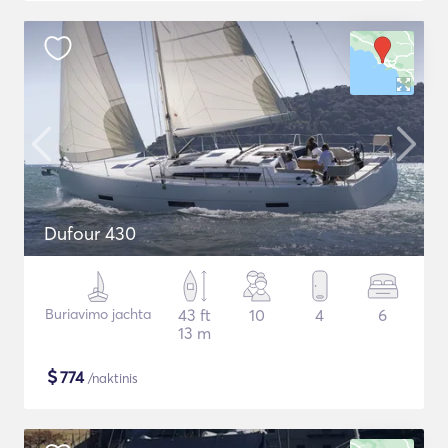
Dufour 430
Buriavimo jachta
43 ft
10
4
6
13 m
$
774
/naktinis