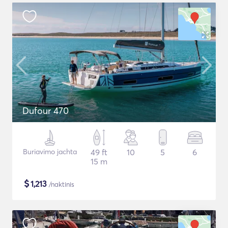
Dufour 470
Buriavimo jachta
49 ft
10
5
6
15 m
$
1,213
/naktinis