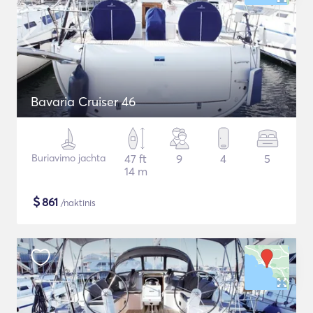
Bavaria Cruiser 46
Buriavimo jachta
47 ft
9
4
5
14 m
$
861
/naktinis