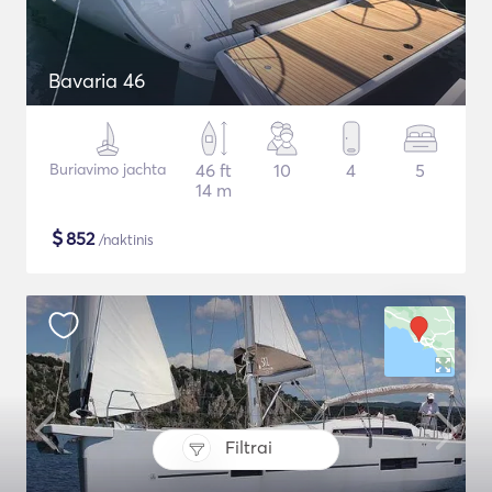
Bavaria 46
Buriavimo jachta
46 ft
10
4
5
14 m
$
852
/naktinis
Filtrai