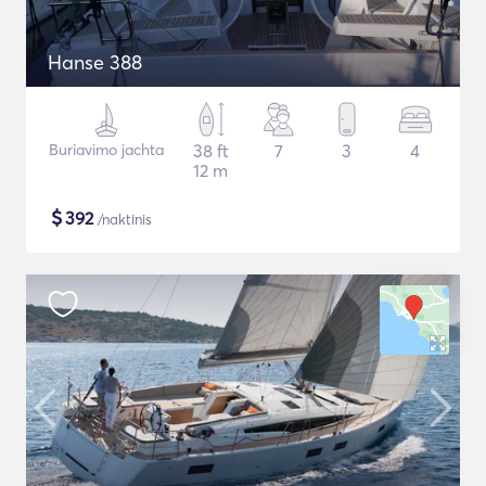
Hanse 388
Buriavimo jachta
38 ft
7
3
4
12 m
$
392
/naktinis