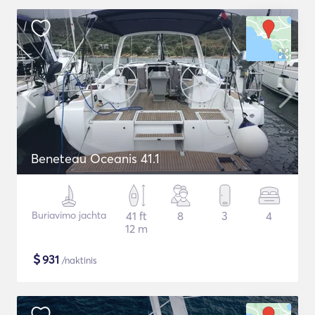
Beneteau Oceanis 41.1
Buriavimo jachta
41 ft
8
3
4
12 m
$
931
/naktinis