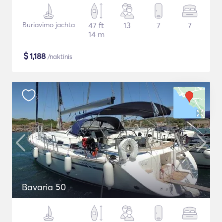
Buriavimo jachta
47 ft
13
7
7
14 m
$
1,188
/naktinis
Bavaria 50