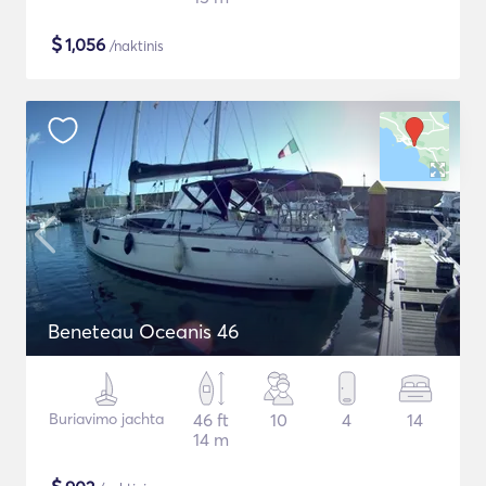
$
1,056
/naktinis
Beneteau Oceanis 46
Buriavimo jachta
46 ft
10
4
14
14 m