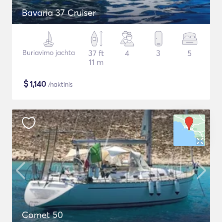
Bavaria 37 Cruiser
Buriavimo jachta
37 ft
4
3
5
11 m
$
1,140
/naktinis
Comet 50